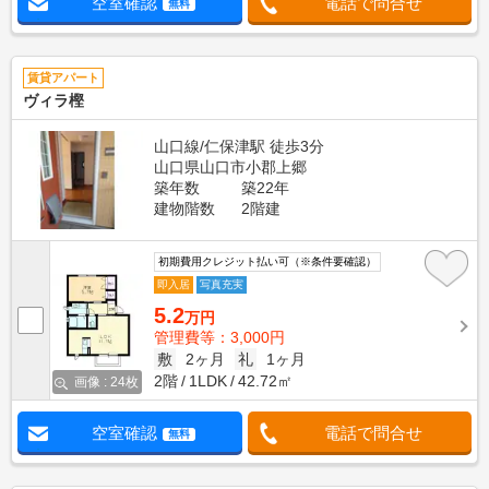
空室確認
電話で問合せ
無料
賃貸アパート
ヴィラ樫
山口線/仁保津駅 徒歩3分
山口県山口市小郡上郷
築年数
築22年
建物階数
2階建
初期費用クレジット払い可（※条件要確認）
即入居
写真充実
5.2
万円
管理費等：3,000円
敷
2ヶ月
礼
1ヶ月
2階
1LDK
42.72㎡
画像 : 24枚
空室確認
電話で問合せ
無料