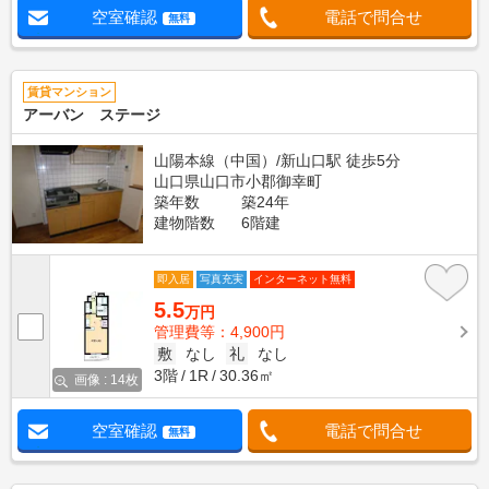
空室確認
電話で問合せ
無料
賃貸マンション
アーバン ステージ
山陽本線（中国）/新山口駅 徒歩5分
山口県山口市小郡御幸町
築年数
築24年
建物階数
6階建
即入居
写真充実
インターネット無料
5.5
万円
管理費等：4,900円
敷
なし
礼
なし
3階
1R
30.36㎡
画像 : 14枚
空室確認
電話で問合せ
無料