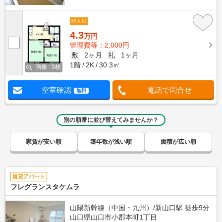
即入居
4.3
万円
管理費等：2,000円
敷
2ヶ月
礼
1ヶ月
1階
2K
30.3㎡
画像 : 9枚
空室確認
電話で問合せ
無料
別の順番に並び替えてみませんか？
家賃が安い順
築年数が浅い順
面積が広い順
賃貸アパート
フレグランスタケムラ
山陽新幹線（中国・九州）/新山口駅 徒歩9分
山口県山口市小郡本町1丁目