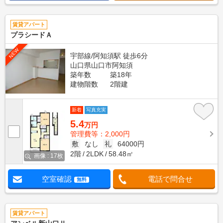
賃貸アパート
プラシードＡ
NEW
宇部線/阿知須駅 徒歩6分
山口県山口市阿知須
築年数
築18年
建物階数
2階建
新着
写真充実
5.4
万円
管理費等：2,000円
敷
なし
礼
64000円
2階
2LDK
58.48㎡
画像 : 17枚
空室確認
電話で問合せ
無料
賃貸アパート