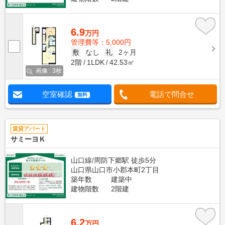
6.9
万円
管理費等：5,000円
敷
なし
礼
2ヶ月
2階
1LDK
42.53㎡
画像 : 3枚
空室確認
電話で問合せ
無料
賃貸アパート
サミーヨＫ
山口線/周防下郷駅 徒歩5分
山口県山口市小郡本町2丁目
築年数
建築中
建物階数
2階建
6.2
万円