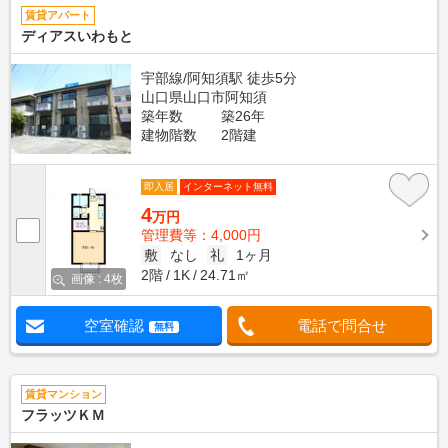
賃貸アパート
ディアスいわもと
宇部線/阿知須駅 徒歩5分
山口県山口市阿知須
築年数
築26年
建物階数
2階建
即入居
インターネット無料
4
万円
管理費等：4,000円
敷
なし
礼
1ヶ月
2階
1K
24.71㎡
画像 : 4枚
空室確認
電話で問合せ
無料
賃貸マンション
フラッツＫＭ