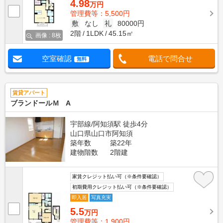
4.98
万円
管理費等：5,500円
敷
なし
礼
80000円
2階
1LDK
45.15㎡
画像 : 8枚
空室確認
電話で問合せ
無料
賃貸アパート
ブランドールＭ A
宇部線/阿知須駅 徒歩4分
山口県山口市阿知須
築年数
築22年
建物階数
2階建
家賃クレジット払い可（※条件要確認）
初期費用クレジット払い可（※条件要確認）
即入居
写真充実
5.5
万円
管理費等：1,900円