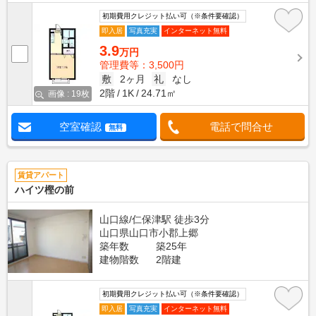
初期費用クレジット払い可（※条件要確認）
即入居
写真充実
インターネット無料
3.9
万円
管理費等：3,500円
敷
2ヶ月
礼
なし
2階
1K
24.71㎡
画像 : 19枚
空室確認
電話で問合せ
無料
賃貸アパート
ハイツ樫の前
山口線/仁保津駅 徒歩3分
山口県山口市小郡上郷
築年数
築25年
建物階数
2階建
初期費用クレジット払い可（※条件要確認）
即入居
写真充実
インターネット無料