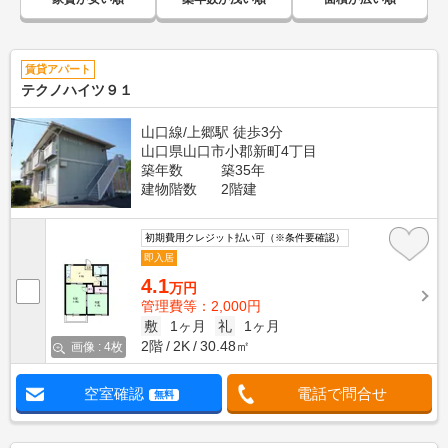
賃貸アパート
テクノハイツ９１
山口線/上郷駅 徒歩3分
山口県山口市小郡新町4丁目
築年数
築35年
建物階数
2階建
初期費用クレジット払い可（※条件要確認）
即入居
4.1
万円
管理費等：2,000円
敷
1ヶ月
礼
1ヶ月
2階
2K
30.48㎡
画像 : 4枚
空室確認
電話で問合せ
無料