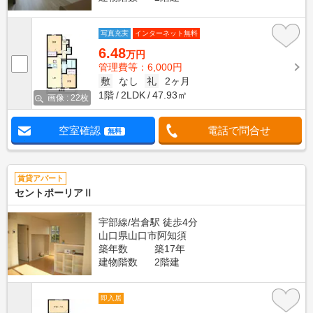
写真充実
インターネット無料
6.48
万円
管理費等：6,000円
敷
なし
礼
2ヶ月
1階
2LDK
47.93㎡
画像 : 22枚
空室確認
電話で問合せ
無料
賃貸アパート
セントポーリアⅡ
宇部線/岩倉駅 徒歩4分
山口県山口市阿知須
築年数
築17年
建物階数
2階建
即入居