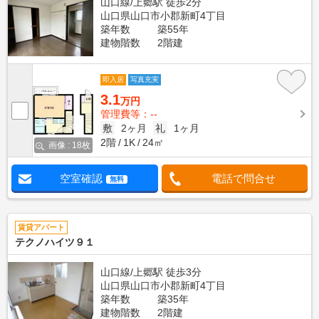
山口線/上郷駅 徒歩2分
山口県山口市小郡新町4丁目
築年数
築55年
建物階数
2階建
即入居
写真充実
3.1
万円
管理費等：--
敷
2ヶ月
礼
1ヶ月
2階
1K
24㎡
画像 : 18枚
空室確認
電話で問合せ
無料
賃貸アパート
テクノハイツ９１
山口線/上郷駅 徒歩3分
山口県山口市小郡新町4丁目
築年数
築35年
建物階数
2階建