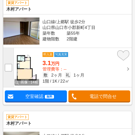
賃貸アパート
木村アパート
山口線/上郷駅 徒歩2分
山口県山口市小郡新町4丁目
築年数
築55年
建物階数
2階建
即入居
写真充実
3.1
万円
管理費等：--
敷
2ヶ月
礼
1ヶ月
1階
1K
22㎡
画像 : 14枚
空室確認
電話で問合せ
無料
賃貸アパート
木村アパート