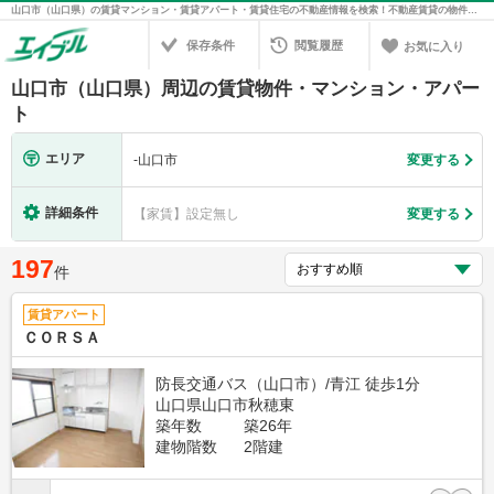
山口市（山口県）の賃貸マンション・賃貸アパート・賃貸住宅の不動産情報を検索！不動産賃貸の物件探しは、お部屋探しのエイブル
保存条件
閲覧履歴
お気に入り
山口市（山口県）周辺の賃貸物件・マンション・アパー
ト
エリア
-
山口市
変更する
詳細条件
【家賃】設定無し
変更する
197
件
賃貸アパート
ＣＯＲＳＡ
防長交通バス（山口市）/青江 徒歩1分
山口県山口市秋穂東
築年数
築26年
建物階数
2階建