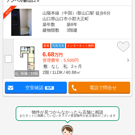
アンベル新山口Ⅱ
NEW
山陽本線（中国）/新山口駅 徒歩6分
山口県山口市小郡大正町
築年数
築8年
建物階数
3階建
新着
写真充実
インターネット無料
6.68
万円
管理費等：5,500円
敷
なし
礼
2ヶ月
2階
1LDK
40.88㎡
画像 : 19枚
空室確認
電話で問合せ
無料
物件が見つからなかったら店舗に相談
まだネットに掲載していないオススメ賃貸物件がある場合がございます