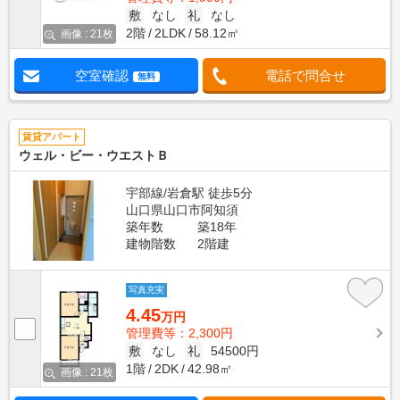
敷
なし
礼
なし
2階
2LDK
58.12㎡
画像 : 21枚
空室確認
電話で問合せ
無料
賃貸アパート
ウェル・ビー・ウエストＢ
宇部線/岩倉駅 徒歩5分
山口県山口市阿知須
築年数
築18年
建物階数
2階建
写真充実
4.45
万円
管理費等：2,300円
敷
なし
礼
54500円
1階
2DK
42.98㎡
画像 : 21枚