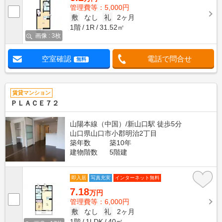
管理費等：5,000円
敷
なし
礼
2ヶ月
1階
1R
31.52㎡
画像 : 3枚
空室確認
電話で問合せ
無料
賃貸マンション
ＰＬＡＣＥ７２
山陽本線（中国）/新山口駅 徒歩5分
山口県山口市小郡明治2丁目
築年数
築10年
建物階数
5階建
即入居
写真充実
インターネット無料
7.18
万円
管理費等：6,000円
敷
なし
礼
2ヶ月
1階
1LDK
40㎡