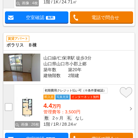
1階
1K
24.71㎡
画像 : 4枚
空室確認
電話で問合せ
無料
賃貸アパート
ポラリス Ｂ棟
山口線/仁保津駅 徒歩3分
山口県山口市小郡上郷
築年数
築20年
建物階数
2階建
初期費用クレジット払い可（※条件要確認）
即入居
写真充実
インターネット無料
4.4
万円
管理費等：3,500円
敷
2ヶ月
礼
なし
1階
1R
28.24㎡
画像 : 26枚