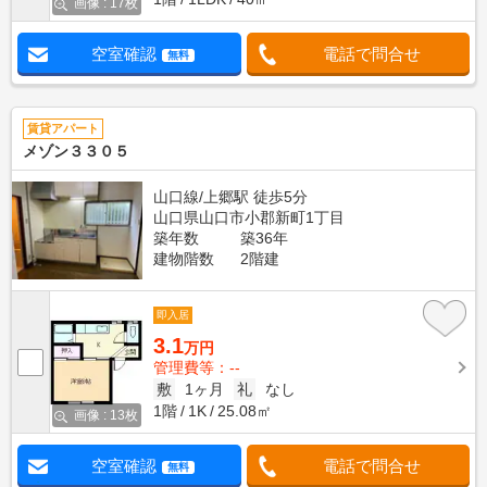
画像 : 17枚
空室確認
電話で問合せ
無料
賃貸アパート
メゾン３３０５
山口線/上郷駅 徒歩5分
山口県山口市小郡新町1丁目
築年数
築36年
建物階数
2階建
即入居
3.1
万円
管理費等：--
敷
1ヶ月
礼
なし
1階
1K
25.08㎡
画像 : 13枚
空室確認
電話で問合せ
無料