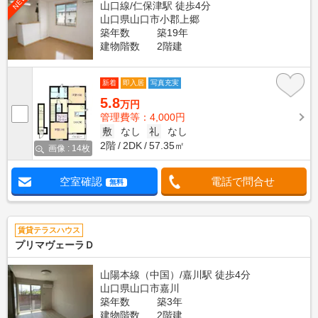
NEW
山口線/仁保津駅 徒歩4分
山口県山口市小郡上郷
築年数
築19年
建物階数
2階建
新着
即入居
写真充実
5.8
万円
管理費等：4,000円
敷
なし
礼
なし
2階
2DK
57.35㎡
画像 : 14枚
空室確認
電話で問合せ
無料
賃貸テラスハウス
プリマヴェーラＤ
山陽本線（中国）/嘉川駅 徒歩4分
山口県山口市嘉川
築年数
築3年
建物階数
2階建