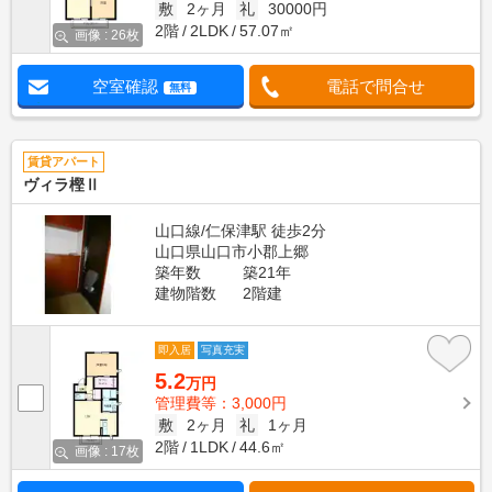
敷
2ヶ月
礼
30000円
2階
2LDK
57.07㎡
画像 : 26枚
空室確認
電話で問合せ
無料
賃貸アパート
ヴィラ樫Ⅱ
山口線/仁保津駅 徒歩2分
山口県山口市小郡上郷
築年数
築21年
建物階数
2階建
即入居
写真充実
5.2
万円
管理費等：3,000円
敷
2ヶ月
礼
1ヶ月
2階
1LDK
44.6㎡
画像 : 17枚