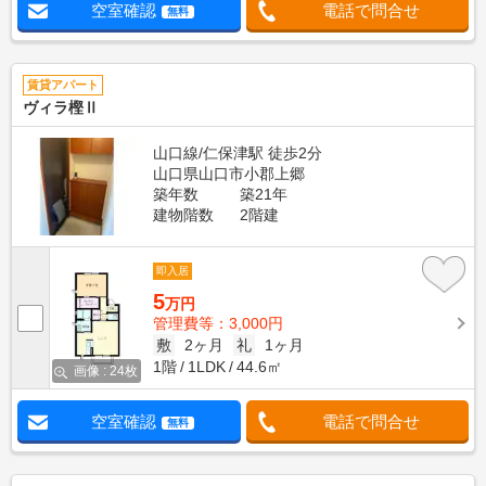
空室確認
電話で問合せ
無料
賃貸アパート
ヴィラ樫Ⅱ
山口線/仁保津駅 徒歩2分
山口県山口市小郡上郷
築年数
築21年
建物階数
2階建
即入居
5
万円
管理費等：3,000円
敷
2ヶ月
礼
1ヶ月
1階
1LDK
44.6㎡
画像 : 24枚
空室確認
電話で問合せ
無料