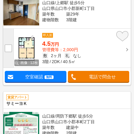
山口線/上郷駅 徒歩5分
山口県山口市小郡新町1丁目
築年数
築29年
建物階数
3階建
即入居
4.5
万円
管理費等：2,000円
敷
2ヶ月
礼
なし
3階
2DK
40.5㎡
画像 : 12枚
空室確認
電話で問合せ
無料
賃貸アパート
サミーヨＫ
山口線/周防下郷駅 徒歩5分
山口県山口市小郡本町2丁目
築年数
建築中
建物階数
2階建