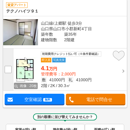
賃貸アパート
テクノハイツ９１
山口線/上郷駅 徒歩3分
山口県山口市小郡新町4丁目
築年数
築35年
建物階数
2階建
初期費用クレジット払い可（※条件要確認）
即入居
写真充実
4.1
万円
管理費等：2,000円
敷
41000円
礼
41000円
2階
2K
30.3㎡
画像 : 20枚
空室確認
電話で問合せ
無料
別の順番に並び替えてみませんか？
家賃が安い順
築年数が浅い順
面積が広い順