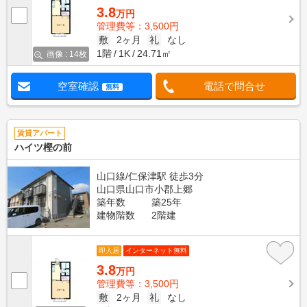
3.8
万円
管理費等：3,500円
敷
2ヶ月
礼
なし
1階
1K
24.71㎡
画像 : 14枚
空室確認
電話で問合せ
無料
賃貸アパート
ハイツ樫の前
山口線/仁保津駅 徒歩3分
山口県山口市小郡上郷
築年数
築25年
建物階数
2階建
即入居
インターネット無料
3.8
万円
管理費等：3,500円
敷
2ヶ月
礼
なし