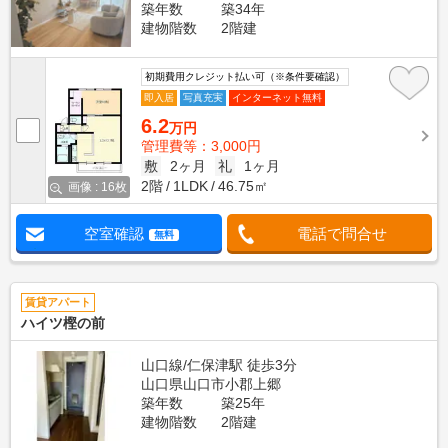
築年数
築34年
建物階数
2階建
初期費用クレジット払い可（※条件要確認）
即入居
写真充実
インターネット無料
6.2
万円
管理費等：3,000円
敷
2ヶ月
礼
1ヶ月
2階
1LDK
46.75㎡
画像 : 16枚
空室確認
電話で問合せ
無料
賃貸アパート
ハイツ樫の前
山口線/仁保津駅 徒歩3分
山口県山口市小郡上郷
築年数
築25年
建物階数
2階建