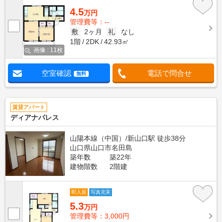
4.5
万円
管理費等：--
敷
2ヶ月
礼
なし
1階
2DK
42.93㎡
画像 : 11枚
空室確認
電話で問合せ
無料
賃貸アパート
ディアナパレス
山陽本線（中国）/新山口駅 徒歩38分
山口県山口市名田島
築年数
築22年
建物階数
2階建
即入居
写真充実
5.3
万円
管理費等：3,000円