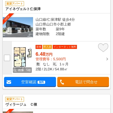
賃貸アパート
アイネヴェルト仁保津
NEW
山口線/仁保津駅 徒歩4分
山口県山口市小郡上郷
築年数
築9年
建物階数
2階建
新着
即入居
インターネット無料
6.48
万円
管理費等：5,500円
敷
なし
礼
1ヶ月
2階
2LDK
54.88㎡
画像 : 5枚
空室確認
電話で問合せ
無料
賃貸アパート
ヴィラージュ Ｃ棟