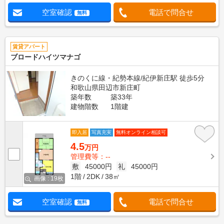
空室確認
電話で問合せ
無料
賃貸アパート
ブロードハイツマナゴ
きのくに線・紀勢本線/紀伊新庄駅 徒歩5分
和歌山県田辺市新庄町
築年数
築33年
建物階数
1階建
即入居
写真充実
無料オンライン相談可
4.5
万円
管理費等：--
敷
45000円
礼
45000円
1階
2DK
38㎡
画像 : 19枚
空室確認
電話で問合せ
無料