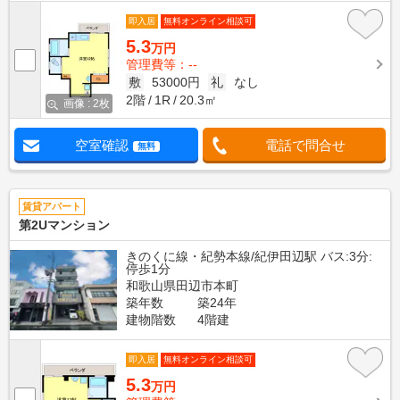
即入居
無料オンライン相談可
5.3
万円
管理費等：--
敷
53000円
礼
なし
2階
1R
20.3㎡
画像 : 2枚
空室確認
電話で問合せ
無料
賃貸アパート
第2Uマンション
きのくに線・紀勢本線/紀伊田辺駅 バス:3分:
停歩1分
和歌山県田辺市本町
築年数
築24年
建物階数
4階建
即入居
無料オンライン相談可
5.3
万円