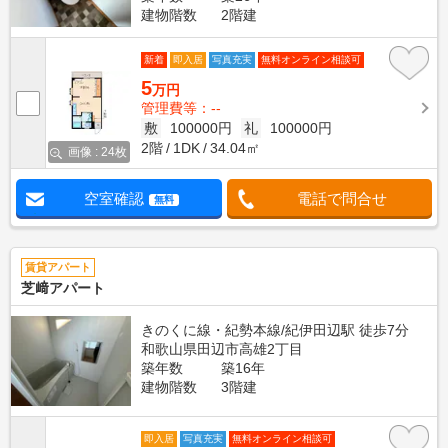
建物階数
2階建
新着
即入居
写真充実
無料オンライン相談可
5
万円
管理費等：--
敷
100000円
礼
100000円
2階
1DK
34.04㎡
画像 : 24枚
空室確認
電話で問合せ
無料
賃貸アパート
芝﨑アパート
きのくに線・紀勢本線/紀伊田辺駅 徒歩7分
和歌山県田辺市高雄2丁目
築年数
築16年
建物階数
3階建
即入居
写真充実
無料オンライン相談可