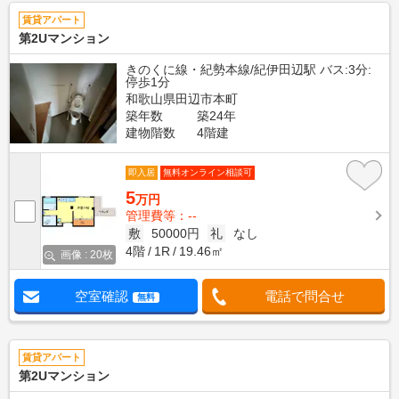
賃貸アパート
第2Uマンション
きのくに線・紀勢本線/紀伊田辺駅 バス:3分:
停歩1分
和歌山県田辺市本町
築年数
築24年
建物階数
4階建
即入居
無料オンライン相談可
5
万円
管理費等：--
敷
50000円
礼
なし
4階
1R
19.46㎡
画像 : 20枚
空室確認
電話で問合せ
無料
賃貸アパート
第2Uマンション