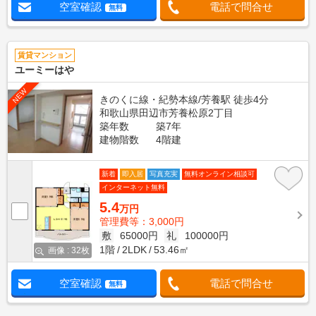
空室確認
電話で問合せ
無料
賃貸マンション
ユーミーはや
NEW
きのくに線・紀勢本線/芳養駅 徒歩4分
和歌山県田辺市芳養松原2丁目
築年数
築7年
建物階数
4階建
新着
即入居
写真充実
無料オンライン相談可
インターネット無料
5.4
万円
管理費等：3,000円
敷
65000円
礼
100000円
1階
2LDK
53.46㎡
画像 : 32枚
空室確認
電話で問合せ
無料