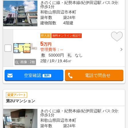
きのくに線・紀勢本線/紀伊田辺駅 バス:3分:
停歩1分
和歌山県田辺市本町
築年数
築24年
建物階数
4階建
即入居
無料オンライン相談可
5
万円
管理費等：--
敷
50000円
礼
なし
2階
1R
19.46㎡
画像 : 2枚
空室確認
電話で問合せ
無料
賃貸アパート
第2Uマンション
きのくに線・紀勢本線/紀伊田辺駅 バス:3分:
停歩1分
和歌山県田辺市本町
築年数
築24年