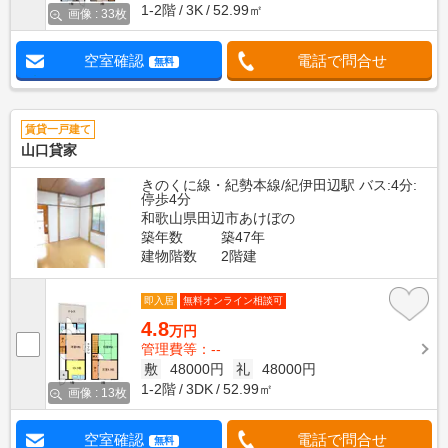
1-2階
3K
52.99㎡
画像 : 33枚
空室確認
電話で問合せ
無料
賃貸一戸建て
山口貸家
きのくに線・紀勢本線/紀伊田辺駅 バス:4分:
停歩4分
和歌山県田辺市あけぼの
築年数
築47年
建物階数
2階建
即入居
無料オンライン相談可
4.8
万円
管理費等：--
敷
48000円
礼
48000円
1-2階
3DK
52.99㎡
画像 : 13枚
空室確認
電話で問合せ
無料