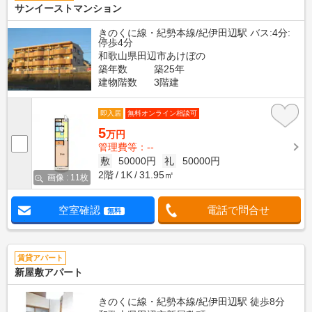
サンイーストマンション
きのくに線・紀勢本線/紀伊田辺駅 バス:4分:
停歩4分
和歌山県田辺市あけぼの
築年数
築25年
建物階数
3階建
即入居
無料オンライン相談可
5
万円
管理費等：--
敷
50000円
礼
50000円
2階
1K
31.95㎡
画像 : 11枚
空室確認
電話で問合せ
無料
賃貸アパート
新屋敷アパート
きのくに線・紀勢本線/紀伊田辺駅 徒歩8分