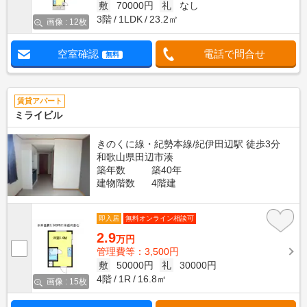
敷
70000円
礼
なし
3階
1LDK
23.2㎡
画像 : 12枚
空室確認
電話で問合せ
無料
賃貸アパート
ミライビル
きのくに線・紀勢本線/紀伊田辺駅 徒歩3分
和歌山県田辺市湊
築年数
築40年
建物階数
4階建
即入居
無料オンライン相談可
2.9
万円
管理費等：3,500円
敷
50000円
礼
30000円
4階
1R
16.8㎡
画像 : 15枚