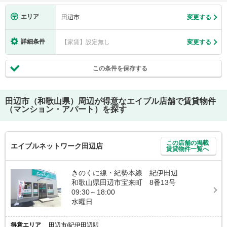
エリア
田辺市
変更する
詳細条件
【家賃】設定無し
変更する
この条件を保存する
田辺市（和歌山県）
周辺が得意なエイブル店舗で賃貸物件
（マンション・アパート）を探す
この店舗の掲載
エイブルネットワーク田辺店
賃貸物件一覧へ
きのくに線・紀勢本線 紀伊田辺
和歌山県田辺市宝来町 8番13号
09:30～18:00
水曜日
得意エリア
田辺市/紀伊田辺駅