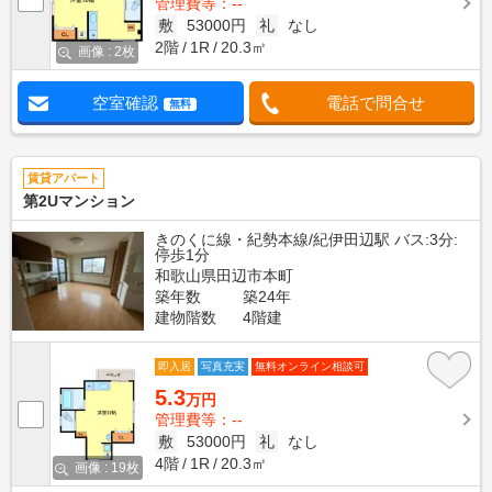
管理費等：--
敷
53000円
礼
なし
2階
1R
20.3㎡
画像 : 2枚
空室確認
電話で問合せ
無料
賃貸アパート
第2Uマンション
きのくに線・紀勢本線/紀伊田辺駅 バス:3分:
停歩1分
和歌山県田辺市本町
築年数
築24年
建物階数
4階建
即入居
写真充実
無料オンライン相談可
5.3
万円
管理費等：--
敷
53000円
礼
なし
4階
1R
20.3㎡
画像 : 19枚