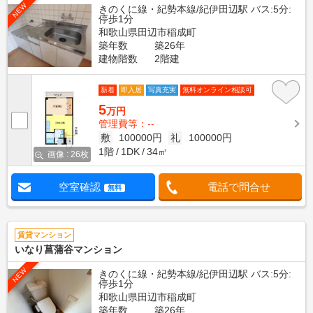
NEW
きのくに線・紀勢本線/紀伊田辺駅 バス:5分:
停歩1分
和歌山県田辺市稲成町
築年数
築26年
建物階数
2階建
新着
即入居
写真充実
無料オンライン相談可
5
万円
管理費等：--
敷
100000円
礼
100000円
1階
1DK
34㎡
画像 : 26枚
空室確認
電話で問合せ
無料
賃貸マンション
いなり菖蒲谷マンション
NEW
きのくに線・紀勢本線/紀伊田辺駅 バス:5分:
停歩1分
和歌山県田辺市稲成町
築年数
築26年