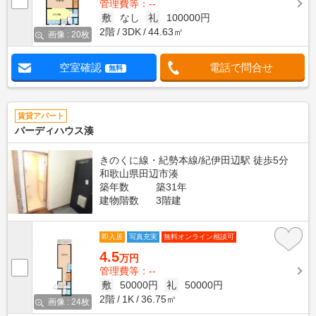
管理費等：--
敷
なし
礼
100000円
2階
3DK
44.63㎡
画像 : 20枚
空室確認
電話で問合せ
無料
賃貸アパート
バーディハウス湊
きのくに線・紀勢本線/紀伊田辺駅 徒歩5分
和歌山県田辺市湊
築年数
築31年
建物階数
3階建
即入居
写真充実
無料オンライン相談可
4.5
万円
管理費等：--
敷
50000円
礼
50000円
2階
1K
36.75㎡
画像 : 24枚