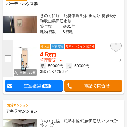
バーディハウス湊
きのくに線・紀勢本線/紀伊田辺駅 徒歩5分
和歌山県田辺市湊
築年数
築31年
建物階数
3階建
即入居
写真充実
無料オンライン相談可
4.5
万円
管理費等：--
敷
50000円
礼
50000円
3階
1K
25.3㎡
画像 : 20枚
空室確認
電話で問合せ
無料
賃貸マンション
アキラマンション
きのくに線・紀勢本線/紀伊田辺駅 バス:4分:
停歩1分