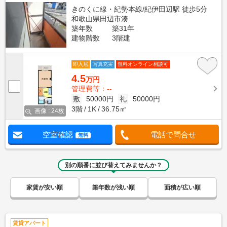
きのくに線・紀勢本線/紀伊田辺駅 徒歩5分
和歌山県田辺市湊
築年数
築31年
建物階数
3階建
即入居
写真充実
無料オンライン相談可
4.5
万円
管理費等：--
敷
50000円
礼
50000円
3階
1K
36.75㎡
画像 : 24枚
空室確認
電話で問合せ
無料
別の順番に並び替えてみませんか？
家賃が安い順
築年数が浅い順
面積が広い順
賃貸アパート