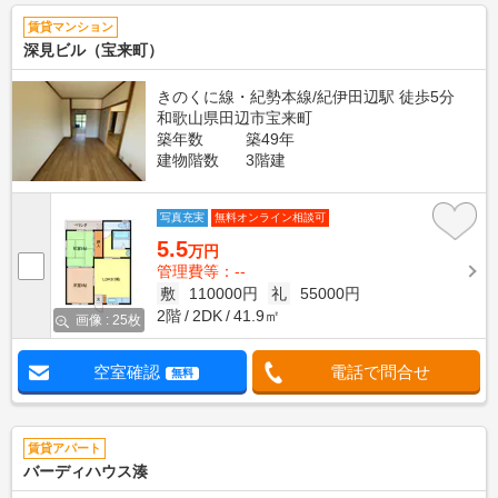
賃貸マンション
深見ビル（宝来町）
きのくに線・紀勢本線/紀伊田辺駅 徒歩5分
和歌山県田辺市宝来町
築年数
築49年
建物階数
3階建
写真充実
無料オンライン相談可
5.5
万円
管理費等：--
敷
110000円
礼
55000円
2階
2DK
41.9㎡
画像 : 25枚
空室確認
電話で問合せ
無料
賃貸アパート
バーディハウス湊