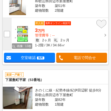
和歌山県田辺市新屋敷町
築年数
築51年
建物階数
2階建
即入居
無料オンライン相談可
3
万円
管理費等：--
敷
2ヶ月
礼
2ヶ月
1-2階
3K
34.66㎡
画像 : 13枚
空室確認
電話で問合せ
無料
賃貸一戸建て
下屋敷町平家（53番地）
きのくに線・紀勢本線/紀伊田辺駅 徒歩8分
和歌山県田辺市下屋敷町
築年数
築82年
建物階数
1階建