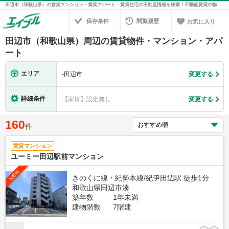
田辺市（和歌山県）の賃貸マンション・賃貸アパート・賃貸住宅の不動産情報を検索！不動産賃貸の物件探しは、お部屋探しのエイブル
保存条件
閲覧履歴
お気に入り
田辺市（和歌山県）周辺の賃貸物件・マンション・アパ
ート
エリア
-
田辺市
変更する
詳細条件
【家賃】設定無し
変更する
160
件
賃貸マンション
ユーミー田辺駅前マンション
NEW
きのくに線・紀勢本線/紀伊田辺駅 徒歩1分
和歌山県田辺市湊
築年数
1年未満
建物階数
7階建