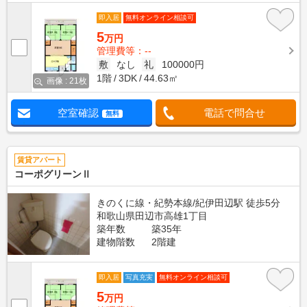
即入居
無料オンライン相談可
5
万円
管理費等：--
敷
なし
礼
100000円
1階
3DK
44.63㎡
画像 : 21枚
空室確認
電話で問合せ
無料
賃貸アパート
コーポグリーンⅡ
きのくに線・紀勢本線/紀伊田辺駅 徒歩5分
和歌山県田辺市高雄1丁目
築年数
築35年
建物階数
2階建
即入居
写真充実
無料オンライン相談可
5
万円