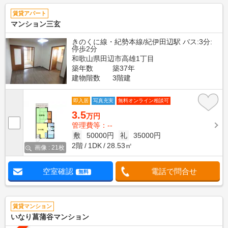
賃貸アパート
マンション三玄
きのくに線・紀勢本線/紀伊田辺駅 バス:3分:
停歩2分
和歌山県田辺市高雄1丁目
築年数
築37年
建物階数
3階建
即入居
写真充実
無料オンライン相談可
3.5
万円
管理費等：--
敷
50000円
礼
35000円
2階
1DK
28.53㎡
画像 : 21枚
空室確認
電話で問合せ
無料
賃貸マンション
いなり菖蒲谷マンション