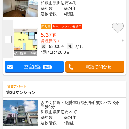
和歌山県田辺市本町
築年数
築24年
建物階数
4階建
即入居
無料オンライン相談可
5.3
万円
管理費等：--
敷
53000円
礼
なし
4階
1R
20.3㎡
画像 : 19枚
空室確認
電話で問合せ
無料
賃貸アパート
第2Uマンション
きのくに線・紀勢本線/紀伊田辺駅 バス:3分:
停歩1分
和歌山県田辺市本町
築年数
築24年
建物階数
4階建