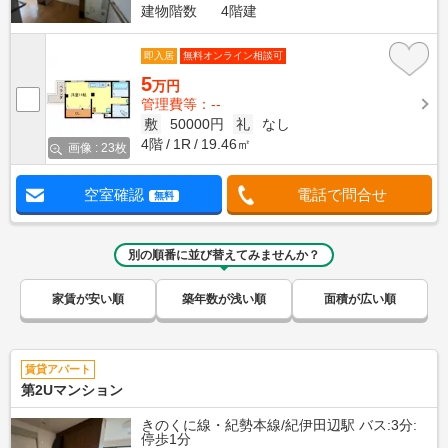
建物階数
4階建
即入居
無料オンライン相談可
5
万円
管理費等：--
敷
50000円
礼
なし
4階
1R
19.46㎡
画像 : 23枚
空室確認
電話で問合せ
無料
別の順番に並び替えてみませんか？
家賃が安い順
築年数が浅い順
面積が広い順
賃貸アパート
第2Uマンション
きのくに線・紀勢本線/紀伊田辺駅 バス:3分:
停歩1分