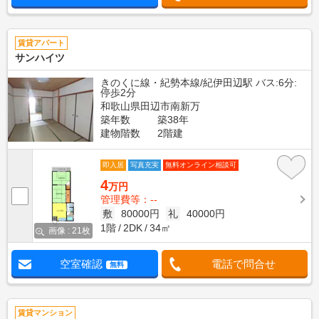
賃貸アパート
サンハイツ
きのくに線・紀勢本線/紀伊田辺駅 バス:6分:
停歩2分
和歌山県田辺市南新万
築年数
築38年
建物階数
2階建
即入居
写真充実
無料オンライン相談可
4
万円
管理費等：--
敷
80000円
礼
40000円
1階
2DK
34㎡
画像 : 21枚
空室確認
電話で問合せ
無料
賃貸マンション