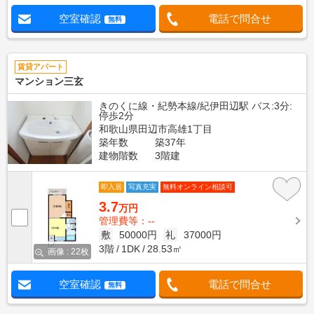
空室確認
電話で問合せ
無料
賃貸アパート
マンション三玄
きのくに線・紀勢本線/紀伊田辺駅 バス:3分:
停歩2分
和歌山県田辺市高雄1丁目
築年数
築37年
建物階数
3階建
即入居
写真充実
無料オンライン相談可
3.7
万円
管理費等：--
敷
50000円
礼
37000円
3階
1DK
28.53㎡
画像 : 22枚
空室確認
電話で問合せ
無料