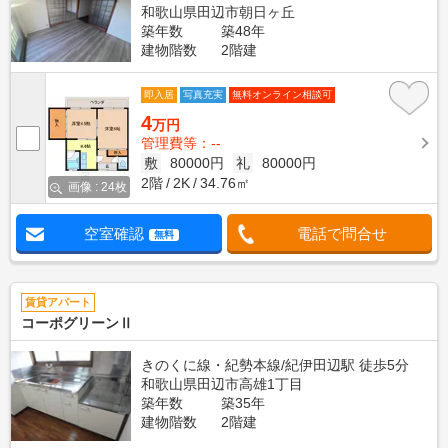
和歌山県田辺市朝日ヶ丘
築年数
築48年
建物階数
2階建
即入居
写真充実
無料オンライン相談可
4
万円
管理費等：--
敷
80000円
礼
80000円
2階
2K
34.76㎡
画像 : 24枚
空室確認
電話で問合せ
無料
賃貸アパート
コーポグリーンⅡ
きのくに線・紀勢本線/紀伊田辺駅 徒歩5分
和歌山県田辺市高雄1丁目
築年数
築35年
建物階数
2階建