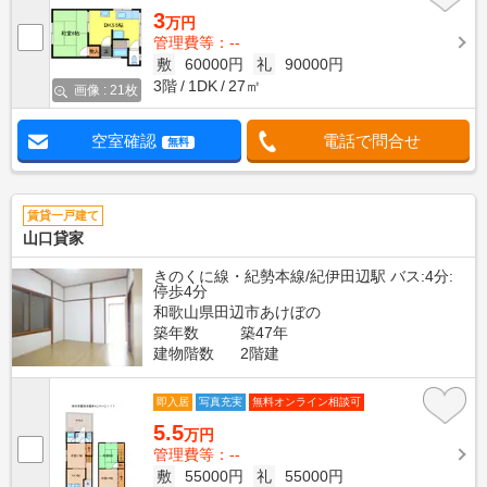
3
万円
管理費等：--
敷
60000円
礼
90000円
3階
1DK
27㎡
画像 : 21枚
空室確認
電話で問合せ
無料
賃貸一戸建て
山口貸家
きのくに線・紀勢本線/紀伊田辺駅 バス:4分:
停歩4分
和歌山県田辺市あけぼの
築年数
築47年
建物階数
2階建
即入居
写真充実
無料オンライン相談可
5.5
万円
管理費等：--
敷
55000円
礼
55000円