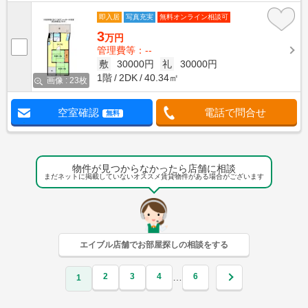
即入居
写真充実
無料オンライン相談可
3
万円
管理費等：--
敷
30000円
礼
30000円
1階
2DK
40.34㎡
画像 : 23枚
空室確認
電話で問合せ
無料
物件が見つからなかったら店舗に相談
まだネットに掲載していないオススメ賃貸物件がある場合がございます
エイブル店舗でお部屋探しの相談をする
2
3
4
6
…
1