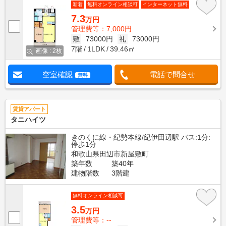
新着
無料オンライン相談可
インターネット無料
7.3
万円
管理費等：7,000円
敷
73000円
礼
73000円
7階
1LDK
39.46㎡
画像 : 2枚
空室確認
電話で問合せ
無料
賃貸アパート
タニハイツ
きのくに線・紀勢本線/紀伊田辺駅 バス:1分:
停歩1分
和歌山県田辺市新屋敷町
築年数
築40年
建物階数
3階建
無料オンライン相談可
3.5
万円
管理費等：--