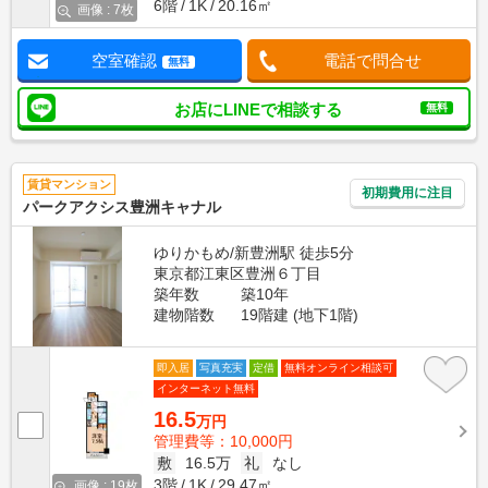
6階
1K
20.16㎡
画像 : 7枚
空室確認
電話で問合せ
無料
お店にLINEで相談する
無料
賃貸マンション
初期費用に注目
パークアクシス豊洲キャナル
ゆりかもめ/新豊洲駅 徒歩5分
東京都江東区豊洲６丁目
築年数
築10年
建物階数
19階建 (地下1階)
即入居
写真充実
定借
無料オンライン相談可
インターネット無料
16.5
万円
管理費等：10,000円
敷
16.5万
礼
なし
3階
1K
29.47㎡
画像 : 19枚