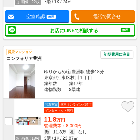
7階
1K
24㎡
画像 : 22枚
空室確認
電話で問合せ
無料
お店にLINEで相談する
無料
賃貸マンション
初期費用に注目
コンフォリア豊洲
ゆりかもめ/新豊洲駅 徒歩18分
東京都江東区枝川１丁目
築年数
築17年
建物階数
9階建
写真充実
無料オンライン相談可
インターネット無料
11.8
万円
管理費等：8,000円
敷
11.8万
礼
なし
3階
1K
23.87㎡
画像 : 18枚