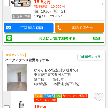
18.5
万円
管理費等：10,000円
敷
18.5万
礼
なし
19階
1K
29.47㎡
画像 : 20枚
空室確認
電話で問合せ
無料
お店にLINEで相談する
無料
賃貸マンション
初期費用に注目
パークアクシス豊洲キャナル
ゆりかもめ/新豊洲駅 徒歩5分
東京都江東区豊洲６丁目
築年数
築10年
建物階数
19階建 (地下1階)
即入居
写真充実
定借
無料オンライン相談可
インターネット無料
18
万円