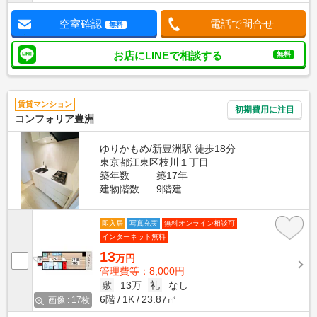
空室確認
電話で問合せ
無料
お店にLINEで相談する
無料
賃貸マンション
初期費用に注目
コンフォリア豊洲
ゆりかもめ/新豊洲駅 徒歩18分
東京都江東区枝川１丁目
築年数
築17年
建物階数
9階建
即入居
写真充実
無料オンライン相談可
インターネット無料
13
万円
管理費等：8,000円
敷
13万
礼
なし
6階
1K
23.87㎡
画像 : 17枚