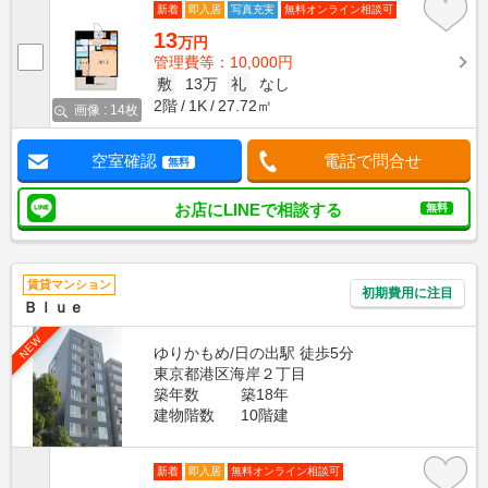
新着
即入居
写真充実
無料オンライン相談可
13
万円
管理費等：10,000円
敷
13万
礼
なし
2階
1K
27.72㎡
画像 : 14枚
空室確認
電話で問合せ
無料
お店にLINEで相談する
無料
賃貸マンション
初期費用に注目
Ｂｌｕｅ
NEW
ゆりかもめ/日の出駅 徒歩5分
東京都港区海岸２丁目
築年数
築18年
建物階数
10階建
新着
即入居
無料オンライン相談可