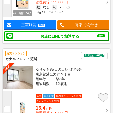
管理費等：11,000円
敷
なし
礼
29.8万
6階
1K
20.93㎡
画像 : 5枚
空室確認
電話で問合せ
無料
お店にLINEで相談する
無料
賃貸マンション
初期費用に注目
カナルフロント芝浦
NEW
ゆりかもめ/日の出駅 徒歩5分
東京都港区海岸２丁目
築年数
築8年
建物階数
12階建
新着
写真充実
無料オンライン相談可
インターネット無料
15.4
万円