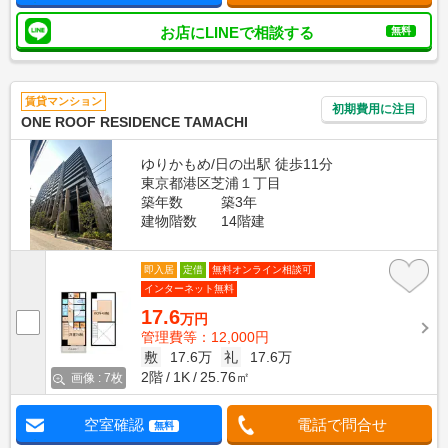
お店にLINEで相談する
無料
賃貸マンション
初期費用に注目
ONE ROOF RESIDENCE TAMACHI
ゆりかもめ/日の出駅 徒歩11分
東京都港区芝浦１丁目
築年数
築3年
建物階数
14階建
即入居
定借
無料オンライン相談可
インターネット無料
17.6
万円
管理費等：12,000円
敷
17.6万
礼
17.6万
2階
1K
25.76㎡
画像 : 7枚
空室確認
電話で問合せ
無料