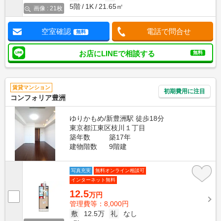
5階
1K
21.65㎡
画像 : 21枚
空室確認
電話で問合せ
無料
お店にLINEで相談する
無料
賃貸マンション
初期費用に注目
コンフォリア豊洲
ゆりかもめ/新豊洲駅 徒歩18分
東京都江東区枝川１丁目
築年数
築17年
建物階数
9階建
写真充実
無料オンライン相談可
インターネット無料
12.5
万円
管理費等：8,000円
敷
12.5万
礼
なし