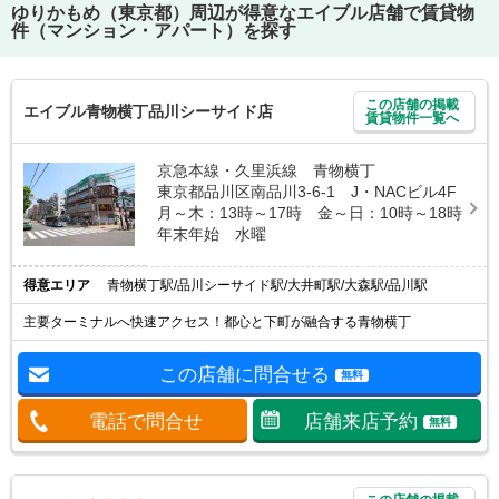
ゆりかもめ（東京都）
周辺が得意なエイブル店舗で賃貸物
件（マンション・アパート）を探す
この店舗の掲載
エイブル青物横丁品川シーサイド店
賃貸物件一覧へ
京急本線・久里浜線 青物横丁
東京都品川区南品川3-6-1 J・NACビル4F
月～木：13時～17時 金～日：10時～18時
年末年始 水曜
得意エリア
青物横丁駅/品川シーサイド駅/大井町駅/大森駅/品川駅
主要ターミナルへ快速アクセス！都心と下町が融合する青物横丁
この店舗に問合せる
無料
電話で問合せ
店舗来店予約
無料