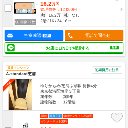
16.2
万円
管理費等：12,000円
敷
16.2万
礼
なし
2階
1K
34.16㎡
画像 : 7枚
空室確認
電話で問合せ
無料
お店にLINEで相談する
無料
賃貸マンション
初期費用に注目
A-standard芝浦
NEW
ゆりかもめ/芝浦ふ頭駅 徒歩4分
東京都港区海岸３丁目
築年数
築9年
建物階数
12階建
新着
写真充実
無料オンライン相談可
インターネット無料