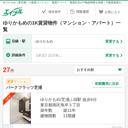
ゆりかもめ（東京都）の賃貸マンション・賃貸アパート・賃貸住宅の不動産情報を検索！不動産賃貸の物件探しは、お部屋探しのエイブル
保存条件
閲覧履歴
お気に入り
ゆりかもめの1K賃貸物件（マンション・アパート）一
覧
沿線・駅
-
ゆりかもめ
変更する
詳細条件
【家賃】設定無し
変更する
27
件
賃貸マンション
初期費用に注目
パークフラッツ芝浦
NEW
ゆりかもめ/芝浦ふ頭駅 徒歩6分
東京都港区海岸３丁目
築年数
築11年
建物階数
11階建