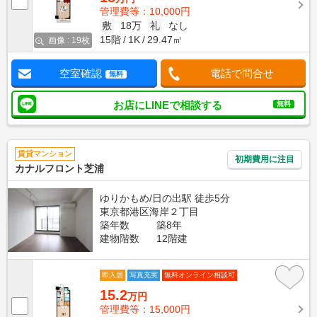
管理費等：10,000円
敷
18万
礼
なし
15階
1K
29.47㎡
画像 : 19枚
空室確認
電話で問合せ
無料
お店にLINEで相談する
無料
賃貸マンション
初期費用に注目
カナルフロント芝浦
ゆりかもめ/日の出駅 徒歩5分
東京都港区海岸２丁目
築年数
築8年
建物階数
12階建
即入居
写真充実
無料オンライン相談可
15.2
万円
管理費等：15,000円