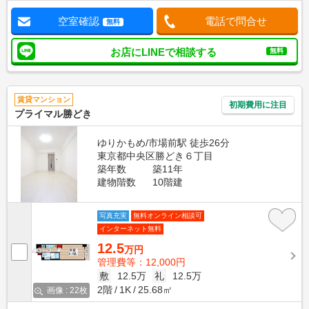
空室確認
電話で問合せ
無料
お店にLINEで相談する
無料
賃貸マンション
初期費用に注目
プライマル勝どき
ゆりかもめ/市場前駅 徒歩26分
東京都中央区勝どき６丁目
築年数
築11年
建物階数
10階建
写真充実
無料オンライン相談可
インターネット無料
12.5
万円
管理費等：12,000円
敷
12.5万
礼
12.5万
2階
1K
25.68㎡
画像 : 22枚