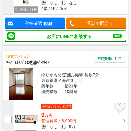
敷
なし
礼
なし
4階
1K
25㎡
画像 : 23枚
空室確認
電話で問合せ
無料
お店にLINEで相談する
無料
賃貸マンション
初期費用に注目
ｱｰﾊﾞｲﾙｽﾊﾟｼｴ芝浦ﾍﾞｲｻｲﾄﾞ
ゆりかもめ/芝浦ふ頭駅 徒歩7分
東京都港区海岸３丁目
築年数
築21年
建物階数
10階建
無料オンライン相談可
9
万円
管理費等：8,000円
敷
なし
礼
9万