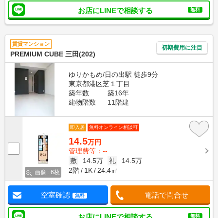
お店にLINEで相談する
無料
賃貸マンション
初期費用に注目
PREMIUM CUBE 三田(202)
ゆりかもめ/日の出駅 徒歩9分
東京都港区芝１丁目
築年数
築16年
建物階数
11階建
即入居
無料オンライン相談可
14.5
万円
管理費等：--
敷
14.5万
礼
14.5万
2階
1K
24.4㎡
画像 : 6枚
空室確認
電話で問合せ
無料
お店にLINEで相談する
無料