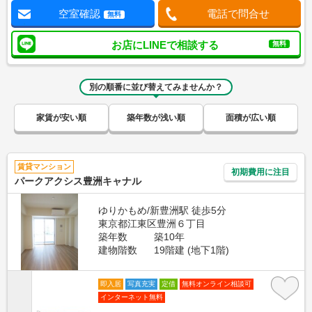
空室確認
電話で問合せ
無料
お店にLINEで相談する
無料
別の順番に並び替えてみませんか？
家賃が安い順
築年数が浅い順
面積が広い順
賃貸マンション
初期費用に注目
パークアクシス豊洲キャナル
ゆりかもめ/新豊洲駅 徒歩5分
東京都江東区豊洲６丁目
築年数
築10年
建物階数
19階建 (地下1階)
即入居
写真充実
定借
無料オンライン相談可
インターネット無料