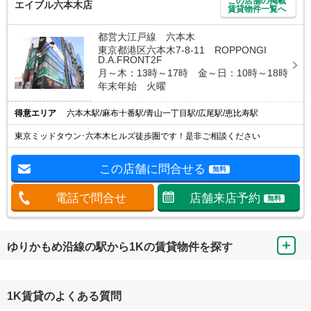
この店舗の掲載
エイブル六本木店
賃貸物件一覧へ
都営大江戸線 六本木
東京都港区六本木7-8-11 ROPPONGI
D.A.FRONT2F
月～木：13時～17時 金～日：10時～18時
年末年始 火曜
得意エリア
六本木駅/麻布十番駅/青山一丁目駅/広尾駅/恵比寿駅
東京ミッドタウン･六本木ヒルズ徒歩圏です！是非ご相談ください
この店舗に問合せる
無料
電話で問合せ
店舗来店予約
無料
ゆりかもめ沿線の駅から1Kの賃貸物件を探す
1K賃貸のよくある質問