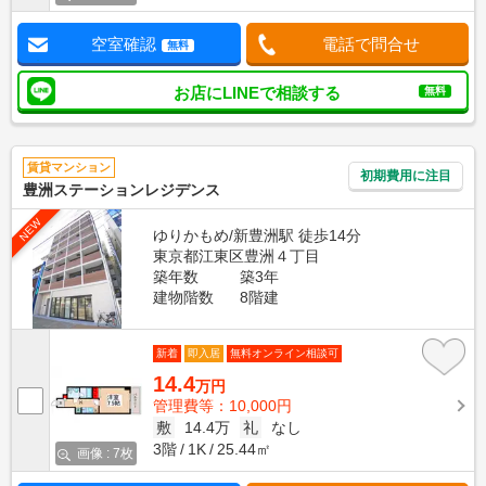
空室確認
電話で問合せ
無料
お店にLINEで相談する
無料
賃貸マンション
初期費用に注目
豊洲ステーションレジデンス
NEW
ゆりかもめ/新豊洲駅 徒歩14分
東京都江東区豊洲４丁目
築年数
築3年
建物階数
8階建
新着
即入居
無料オンライン相談可
14.4
万円
管理費等：10,000円
敷
14.4万
礼
なし
3階
1K
25.44㎡
画像 : 7枚