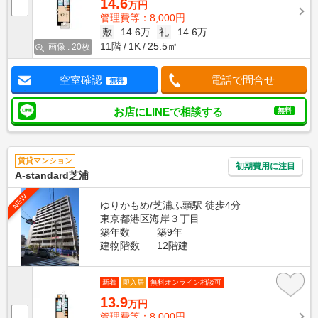
14.6
万円
管理費等：8,000円
敷
14.6万
礼
14.6万
11階
1K
25.5㎡
画像 : 20枚
空室確認
電話で問合せ
無料
お店にLINEで相談する
無料
賃貸マンション
初期費用に注目
A-standard芝浦
NEW
ゆりかもめ/芝浦ふ頭駅 徒歩4分
東京都港区海岸３丁目
築年数
築9年
建物階数
12階建
新着
即入居
無料オンライン相談可
13.9
万円
管理費等：8,000円