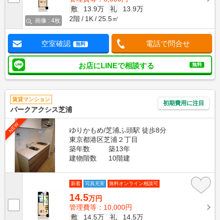
敷
13.9万
礼
13.9万
2階
1K
25.5㎡
画像 : 4枚
空室確認
電話で問合せ
無料
お店にLINEで相談する
無料
賃貸マンション
初期費用に注目
パークアクシス芝浦
NEW
ゆりかもめ/芝浦ふ頭駅 徒歩8分
東京都港区芝浦２丁目
築年数
築13年
建物階数
10階建
新着
写真充実
無料オンライン相談可
14.5
万円
管理費等：10,000円
敷
14.5万
礼
14.5万