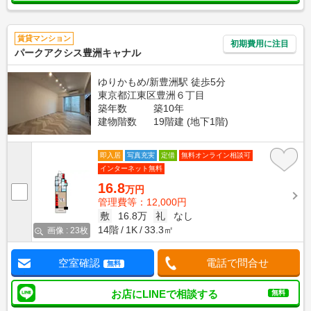
賃貸マンション
初期費用に注目
パークアクシス豊洲キャナル
ゆりかもめ/新豊洲駅 徒歩5分
東京都江東区豊洲６丁目
築年数
築10年
建物階数
19階建 (地下1階)
即入居
写真充実
定借
無料オンライン相談可
インターネット無料
16.8
万円
管理費等：12,000円
敷
16.8万
礼
なし
14階
1K
33.3㎡
画像 : 23枚
空室確認
電話で問合せ
無料
お店にLINEで相談する
無料