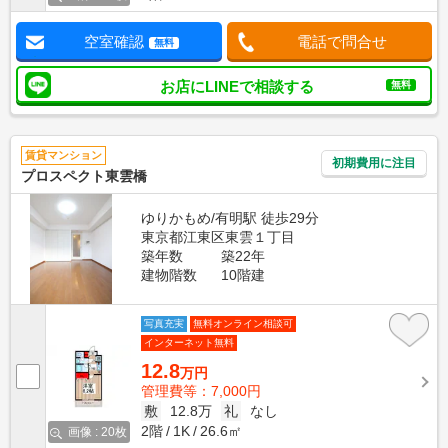
空室確認
電話で問合せ
無料
お店にLINEで相談する
無料
賃貸マンション
初期費用に注目
プロスペクト東雲橋
ゆりかもめ/有明駅 徒歩29分
東京都江東区東雲１丁目
築年数
築22年
建物階数
10階建
写真充実
無料オンライン相談可
インターネット無料
12.8
万円
管理費等：7,000円
敷
12.8万
礼
なし
2階
1K
26.6㎡
画像 : 20枚