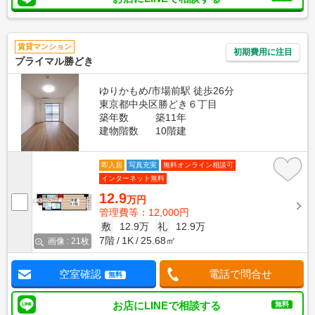
賃貸マンション
初期費用に注目
プライマル勝どき
ゆりかもめ/市場前駅 徒歩26分
東京都中央区勝どき６丁目
築年数
築11年
建物階数
10階建
即入居
写真充実
無料オンライン相談可
インターネット無料
12.9
万円
管理費等：12,000円
敷
12.9万
礼
12.9万
7階
1K
25.68㎡
画像 : 21枚
空室確認
電話で問合せ
無料
お店にLINEで相談する
無料