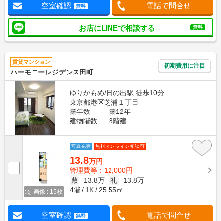
空室確認
電話で問合せ
無料
お店にLINEで相談する
無料
賃貸マンション
初期費用に注目
ハーモニーレジデンス田町
ゆりかもめ/日の出駅 徒歩10分
東京都港区芝浦１丁目
築年数
築12年
建物階数
8階建
写真充実
無料オンライン相談可
13.8
万円
管理費等：12,000円
敷
13.8万
礼
13.8万
4階
1K
25.55㎡
画像 : 15枚
空室確認
電話で問合せ
無料