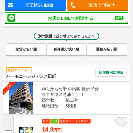
空室確認
電話で問合せ
無料
お店にLINEで相談する
無料
別の順番に並び替えてみませんか？
家賃が安い順
築年数が浅い順
面積が広い順
賃貸マンション
初期費用に注目
ハーモニーレジデンス田町
NEW
ゆりかもめ/日の出駅 徒歩10分
東京都港区芝浦１丁目
築年数
築12年
建物階数
8階建
新着
定借
無料オンライン相談可
14.9
万円