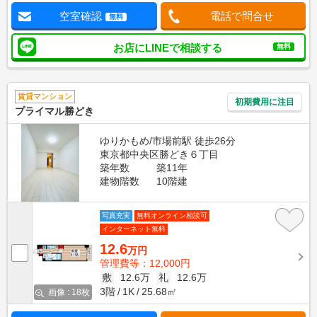
空室確認
電話で問合せ
無料
お店にLINEで相談する
無料
賃貸マンション
初期費用に注目
プライマル勝どき
ゆりかもめ/市場前駅 徒歩26分
東京都中央区勝どき６丁目
築年数
築11年
建物階数
10階建
写真充実
無料オンライン相談可
インターネット無料
12.6
万円
管理費等：12,000円
敷
12.6万
礼
12.6万
3階
1K
25.68㎡
画像 : 18枚