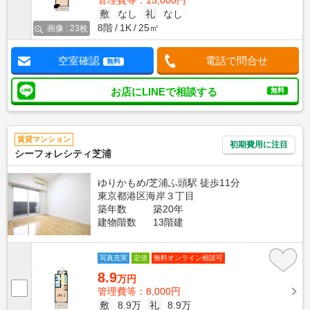
管理費等：15,000円
敷
なし
礼
なし
8階
1K
25㎡
画像 : 23枚
空室確認
電話で問合せ
無料
お店にLINEで相談する
無料
賃貸マンション
初期費用に注目
シーフォレシティ芝浦
ゆりかもめ/芝浦ふ頭駅 徒歩11分
東京都港区海岸３丁目
築年数
築20年
建物階数
13階建
写真充実
定借
無料オンライン相談可
8.9
万円
管理費等：8,000円
敷
8.9万
礼
8.9万