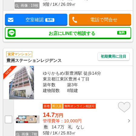
9階
1K
26.09㎡
画像 : 19枚
空室確認
電話で問合せ
無料
お店にLINEで相談する
無料
賃貸マンション
初期費用に注目
豊洲ステーションレジデンス
NEW
ゆりかもめ/新豊洲駅 徒歩14分
東京都江東区豊洲４丁目
築年数
築3年
建物階数
8階建
新着
即入居
無料オンライン相談可
14.7
万円
管理費等：10,000円
敷
14.7万
礼
なし
5階
1K
25.83㎡
画像 : 7枚