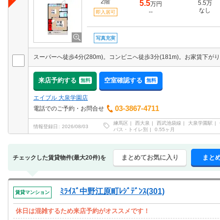
2階
5.5
5.5万
万円
なし
--
即入居可
写真充実
来店予約する
空室確認する
無料
無料
エイブル 大泉学園店
03-3867-4711
電話でのご予約・お問合せ
練馬区
西大泉
西武池袋線
大泉学園駅
情報登録日
2026/08/03
バス・トイレ別
0.55ヶ月
まとめてお気に入り
まと
チェックした賃貸物件(最大20件)を
ﾐﾗｲｽﾞ中野江原町ﾚｼﾞﾃﾞﾝｽ(301)
賃貸マンション
休日は混雑するため来店予約がオススメです！