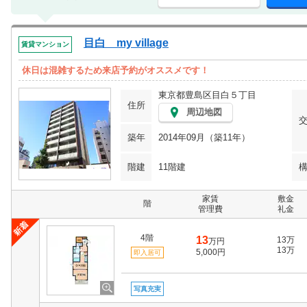
目白 my village
賃貸マンション
休日は混雑するため来店予約がオススメです！
東京都豊島区目白５丁目
住所
周辺地図
築年
2014年09月（築11年）
階建
11階建
家賃
敷金
階
管理費
礼金
4階
13
13万
万円
13万
5,000円
即入居可
写真充実