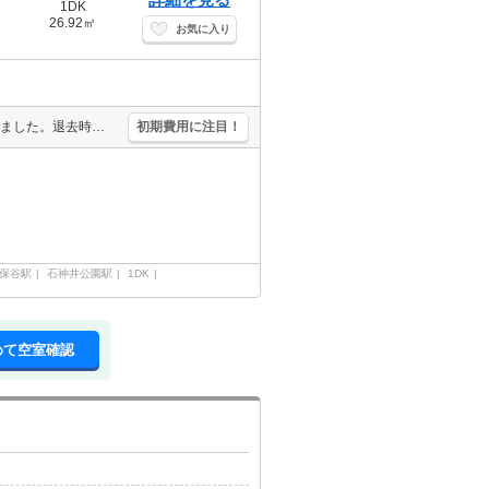
1DK
26.92㎡
お気に入り
スーパーへ徒歩4分(280m)。コンビニへ徒歩3分(181m)。お家賃下がりました。退去時の畳表替え実費。最上階。角部屋。バイク置場無料。
初期費用に注目！
保谷駅
石神井公園駅
1DK
めて空室確認