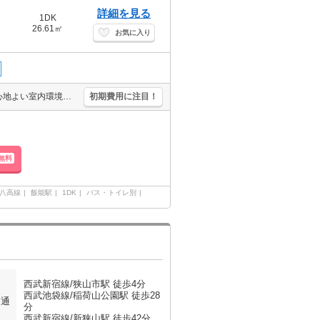
詳細を見る
1DK
26.61㎡
お気に入り
最上階。角部屋。バス・トイレ別。室内洗濯機置場。日当たり良好！心地よい室内環境！。仲介手数料家賃の55%。初期費用カード払い可。詳細はお問い合わせください。エアコン1基付き。オススメ物件。
初期費用に注目！
無料
八高線
飯能駅
1DK
バス・トイレ別
西武新宿線/狭山市駅 徒歩4分
西武池袋線/稲荷山公園駅 徒歩28
交通
分
西武新宿線/新狭山駅 徒歩42分