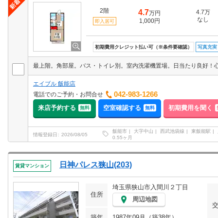
2階
4.7
4.7万
万円
なし
1,000円
即入居可
初期費用クレジット払い可（※条件要確認）
写真充実
エイブル 飯能店
042-983-1266
電話でのご予約・お問合せ
来店予約する
空室確認する
初期費用を聞く
無料
無料
飯能市
大字中山
西武池袋線
東飯能駅
情報登録日
2026/08/05
0.55ヶ月
日神パレス狭山(203)
賃貸マンション
埼玉県狭山市入間川２丁目
住所
周辺地図
築年
1987年09月（築38年）