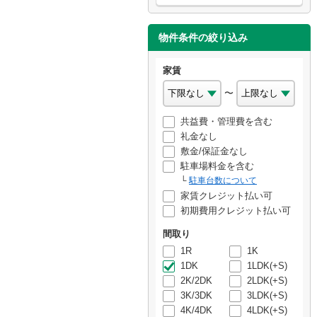
物件条件の絞り込み
家賃
〜
共益費・管理費を含む
礼金なし
敷金/保証金なし
駐車場料金を含む
駐車台数について
家賃クレジット払い可
初期費用クレジット払い可
間取り
1R
1K
1DK
1LDK(+S)
2K/2DK
2LDK(+S)
3K/3DK
3LDK(+S)
4K/4DK
4LDK(+S)