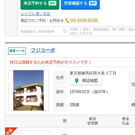
来店予約する
空室確認する
無料
無料
エイブル 鷺ノ宮店
03-3338-8126
電話でのご予約・お問合せ
中野区
若宮
西武新宿線
鷺ノ宮駅
都立
情報登録日
2026/08/04
1DK
0.55ヶ月
フジコーポ
賃貸コーポ
休日は混雑するため来店予約がオススメです！
東京都練馬区西大泉３丁目
住所
周辺地図
築年
1979年02月（築47年）
階建
2階建
家賃
敷金
階
管理費
礼金