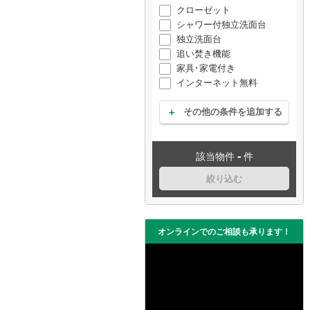
クローゼット
シャワー付独立洗面台
独立洗面台
追い焚き機能
家具･家電付き
インターネット無料
その他の条件を追加する
-
該当物件
件
絞り込む
オンラインでのご相談も承ります！