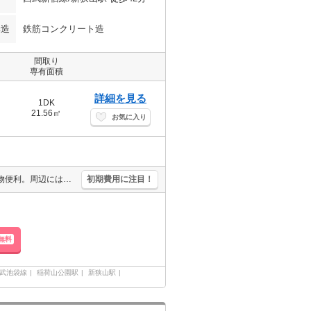
構造
鉄筋コンクリート造
間取り
専有面積
詳細を見る
1DK
21.56㎡
お気に入り
分譲賃貸マンション。駅近。閑静な住宅街。スーパーが近く(330m)買物便利。周辺には充実の生活環境。現地待ち合わせ、物件ご案内可能。オンライン内見相談可。最新の空室状況はお気軽にお問い合わせ下さい。
初期費用に注目！
無料
武池袋線
稲荷山公園駅
新狭山駅