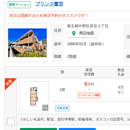
プリンス鷺宮
賃貸マンション
休日は混雑するため来店予約がオススメです！
東京都中野区若宮３丁目
住所
周辺地図
築年
1986年02月（築40年）
階建
2階建
家賃
敷金
階
管理費
礼金
8
万円
8万
--
1階
なし
インターネット無料
写真充実