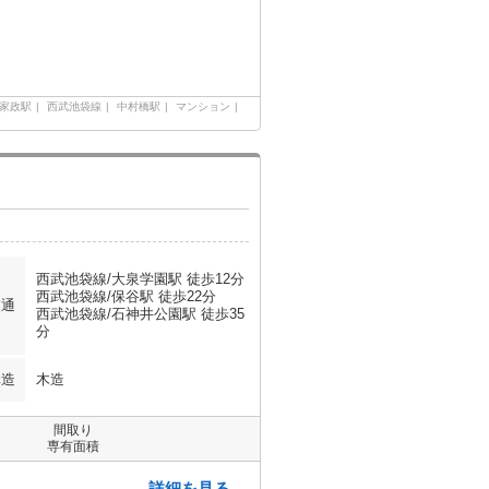
家政駅
西武池袋線
中村橋駅
マンション
西武池袋線/大泉学園駅 徒歩12分
西武池袋線/保谷駅 徒歩22分
交通
西武池袋線/石神井公園駅 徒歩35
分
構造
木造
間取り
専有面積
詳細を見る