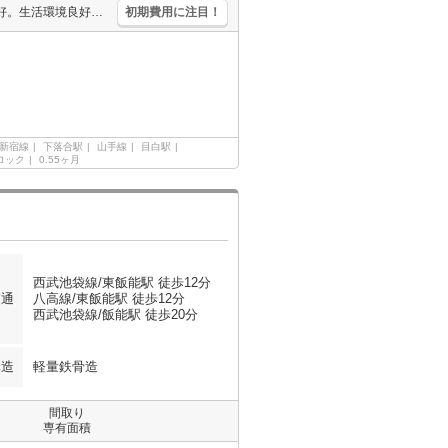
エントランスオートロック。TVモニター付インターホン。日当たり良好。生活環境良好。シューズインクローゼット付き。浴室乾燥機付。独立洗面台。温水洗浄便座付き。
初期費用に注目！
新宿線
下落合駅
山手線
目白駅
ロック
0.55ヶ月
西武池袋線/東飯能駅 徒歩12分
交通
八高線/東飯能駅 徒歩12分
西武池袋線/飯能駅 徒歩20分
構造
軽量鉄骨造
間取り
専有面積