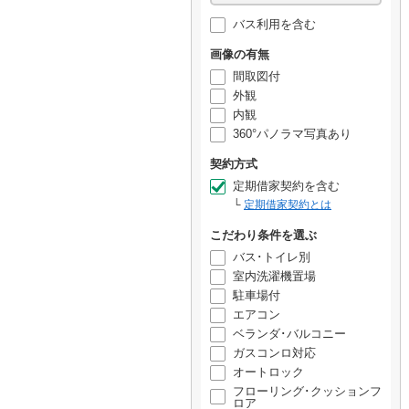
バス利用を含む
画像の有無
間取図付
外観
内観
360°パノラマ写真あり
契約方式
定期借家契約を含む
定期借家契約とは
こだわり条件を選ぶ
バス･トイレ別
室内洗濯機置場
駐車場付
エアコン
ベランダ･バルコニー
ガスコンロ対応
オートロック
フローリング･クッションフ
ロア