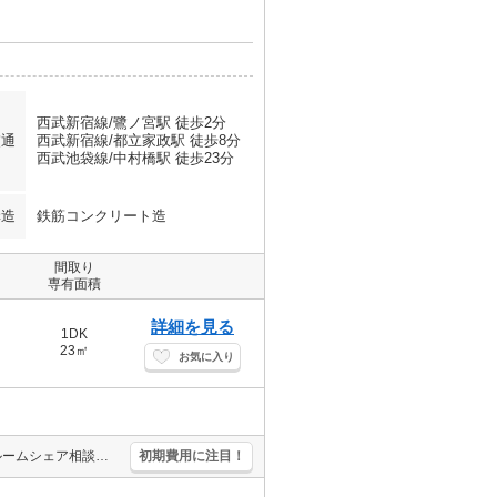
西武新宿線/鷺ノ宮駅 徒歩2分
交通
西武新宿線/都立家政駅 徒歩8分
西武池袋線/中村橋駅 徒歩23分
構造
鉄筋コンクリート造
間取り
専有面積
詳細を見る
1DK
23㎡
お気に入り
うれしい礼金0!。駅近。急行停車駅。駐輪場有。ガスコンロ設置可。ルームシェア相談可。J:COM InMyRoom対応。清掃費実費。
初期費用に注目！