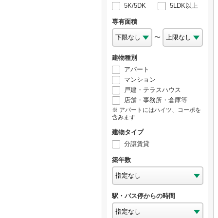
5K/5DK
5LDK以上
専有面積
〜
建物種別
アパート
マンション
戸建・テラスハウス
店舗・事務所・倉庫等
アパートにはハイツ、コーポを
含みます
建物タイプ
分譲賃貸
築年数
駅・バス停からの時間