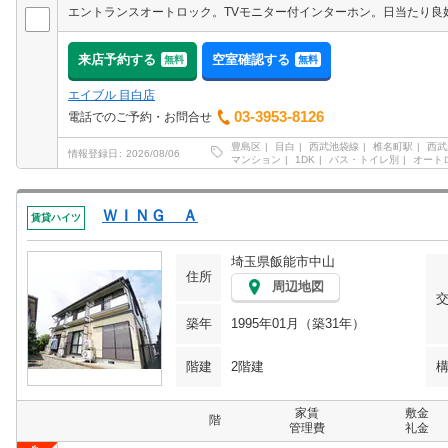
来店予約する
空室確認する
無料
無料
エイブル 目白店
03-3953-8126
電話でのご予約・お問合せ
豊島区
目白
西武池袋線
椎名町駅
西武
情報登録日
2026/08/06
マンション
1DK
バス・トイレ別
オート
ＷＩＮＧ Ａ
賃貸ハイツ
埼玉県飯能市中山
住所
周辺地図
築年
1995年01月（築31年）
階建
2階建
家賃
敷金
階
管理費
礼金