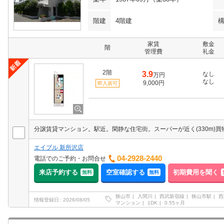
階建
4階建
家賃
敷金
階
管理費
礼金
2階
3.9
なし
万円
なし
9,000円
即入居可
エイブル 新所沢店
04-2928-2440
電話でのご予約・お問合せ
来店予約する
空室確認する
初期費用を聞く
無料
無料
狭山市
入間川
西武新宿線
狭山市駅
西
情報登録日
2026/08/05
マンション
1DK
0.55ヶ月