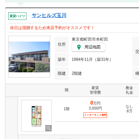
サンヒルズ玉川
賃貸ハイツ
休日は混雑するため来店予約がオススメです！
東京都町田市本町田
住所
周辺地図
築年
1994年11月（築31年）
階建
2階建
家賃
敷金
階
管理費
礼金
8
万円
なし
3,000円
1階
8万
インターネット無料