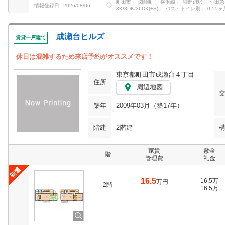
町田市
図師町
横浜線
淵野辺駅
小田急
情報登録日
2026/08/06
3K/3DK/3LDK(+S)
バス・トイレ別
0.55ヶ
成瀬台ヒルズ
賃貸一戸建て
休日は混雑するため来店予約がオススメです！
東京都町田市成瀬台４丁目
住所
周辺地図
築年
2009年03月（築17年）
階建
2階建
家賃
敷金
階
管理費
礼金
16.5
16.5万
万円
2階
16.5万
--