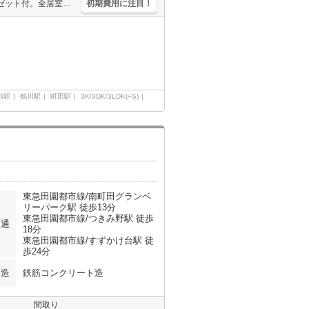
インターネット無料。洗面化粧台付き。TVインターホン付き。クローゼット付。全居室に収納スペースあり。エアコン2基付き。温水洗浄便座付き。
初期費用に注目！
前駅
鶴川駅
町田駅
3K/3DK/3LDK(+S)
東急田園都市線/南町田グランベ
リーパーク駅 徒歩13分
東急田園都市線/つきみ野駅 徒歩
交通
18分
東急田園都市線/すずかけ台駅 徒
歩24分
構造
鉄筋コンクリート造
間取り