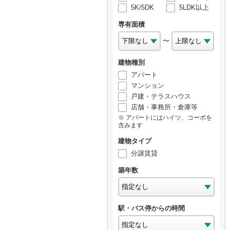
5K/5DK
5LDK以上
専有面積
〜
建物種別
アパート
マンション
戸建・テラスハウス
店舗・事務所・倉庫等
アパートにはハイツ、コーポを
含みます
建物タイプ
分譲賃貸
築年数
駅・バス停からの時間