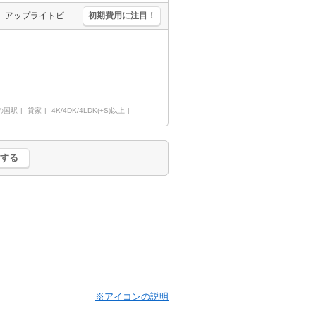
ペット可(犬・猫)。大型犬応相談。ペット飼育の場合、敷金1ヵ月分増。アップライトピアノのみ可。退去時、ルームクリーニング料金149,740円。バイク応相談。
初期費用に注目！
の国駅
貸家
4K/4DK/4LDK(+S)以上
する
※アイコンの説明