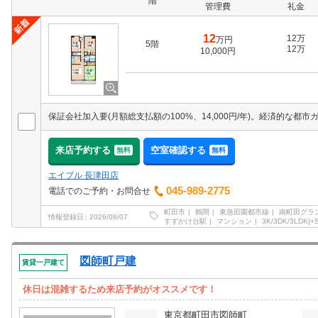
階
管理費
礼金
12
12万
万円
5階
12万
10,000円
来店予約する
空室確認する
無料
無料
エイブル 長津田店
045-989-2775
電話でのご予約・お問合せ
町田市
鶴間
東急田園都市線
南町田グラ
情報登録日
2026/08/07
すずかけ台駅
マンション
3K/3DK/3LDK(+S
図師町戸建
賃貸一戸建て
休日は混雑するため来店予約がオススメです！
東京都町田市図師町