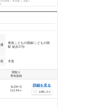
小田原線
町田駅
貸家
月
東急こどもの国線/こどもの国
交通
駅 徒歩17分
構造
木造
間取り
専有面積
詳細を見る
4LDK+S
113.44㎡
お気に入り