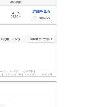
専有面積
詳細を見る
3LDK
58.26㎡
お気に入り
保証会社加入要(月額総支払額の100%、14,000円/年)。経済的な都市ガス使用。温水洗浄便座付き。人気のオートロック付マンション。エアコン付き。追い焚き付き。仲介手数料家賃の0.55ヵ月分。
初期費用に注目！
ンベリーパーク駅
つきみ野駅
)
バス・トイレ別
オートロック
0.55ヶ月