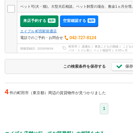
来店予約する
空室確認する
無料
無料
エイブル 町田駅前通店
042-727-8124
電話でのご予約・お問合せ
町田市
成瀬台
東急こどもの国線
こども
情報登録日
2026/08/04
バス・トイレ別
ペット相談可
0.55ヶ月
保存
この検索条件を保存する
4
件の町田市（東京都）周辺の賃貸物件が見つかりました
1