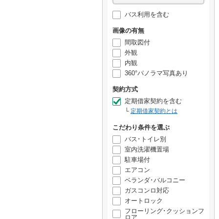
バス利用を含む
画像の有無
間取図付
外観
内観
360°パノラマ写真あり
契約方式
定期借家契約を含む
定期借家契約とは
こだわり条件を選ぶ
バス･トイレ別
室内洗濯機置場
駐車場付
エアコン
ベランダ･バルコニー
ガスコンロ対応
オートロック
フローリング･クッションフ
ロア