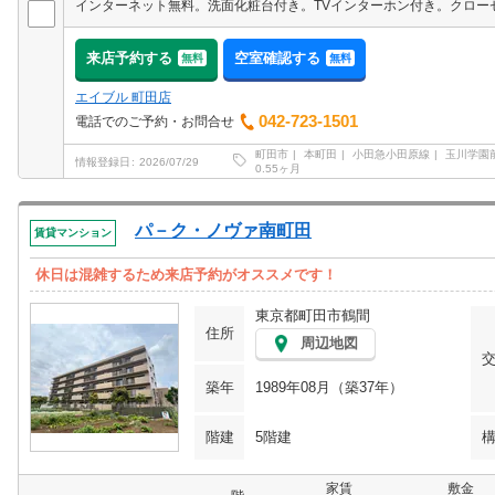
来店予約する
空室確認する
無料
無料
エイブル 町田店
042-723-1501
電話でのご予約・お問合せ
町田市
本町田
小田急小田原線
玉川学園
情報登録日
2026/07/29
0.55ヶ月
パ－ク・ノヴァ南町田
賃貸マンション
休日は混雑するため来店予約がオススメです！
東京都町田市鶴間
住所
周辺地図
築年
1989年08月（築37年）
階建
5階建
家賃
敷金