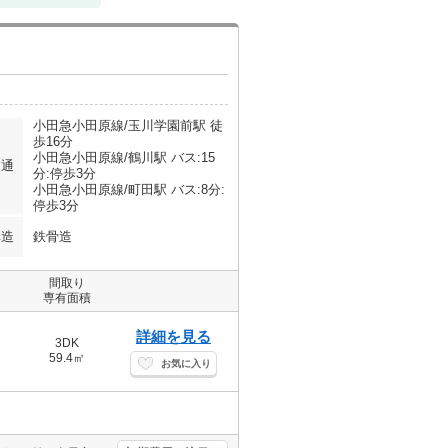
小田急小田原線/玉川学園前駅 徒
歩16分
小田急小田原線/鶴川駅 バス:15
交通
分:停歩3分
小田急小田原線/町田駅 バス:8分:
停歩3分
構造
鉄骨造
間取り
専有面積
詳細を見る
3DK
59.4㎡
お気に入り