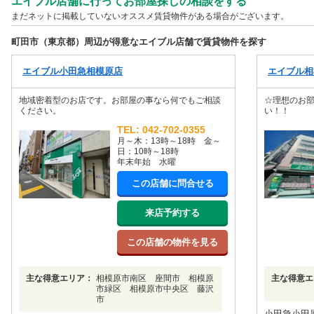
エイブル店舗に行ってお部屋探しの相談をする
まだネットに掲載していないオススメ賃貸物件がある場合がございます。
町田市（東京都）周辺が得意なエイブル店舗で賃貸物件を探す
エイブル小田急相模原店
エイブル相
地域密着型のお店です。お部屋の事なら何でもご相談
☆理想のお
ください。
い！！
TEL: 042-702-0355
月～木：13時～18時 金～
日：10時～18時
年末年始 水曜
この店舗に問合せる
来店予約する
この店舗の物件を見る
主な得意エリア：
相模原市南区 座間市 相模原
主な得意エ
市緑区 相模原市中央区 藤沢
市
小田急小田