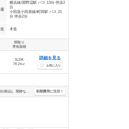
横浜線/淵野辺駅 バス:13分:停歩2
分
交通
小田急小田原線/町田駅 バス:21
分:停歩2分
構造
木造
間取り
専有面積
詳細を見る
3LDK
76.24㎡
お気に入り
駐車場2台可。楽器応相談。ピアノ相談可。仲介手数料家賃の0.55ヵ月分(税込)。閑静な住宅街。業務スーパーへ351m。ファミリーマートへ484m。南向きで日当り良好。追い焚き機能付きバス。
初期費用に注目！