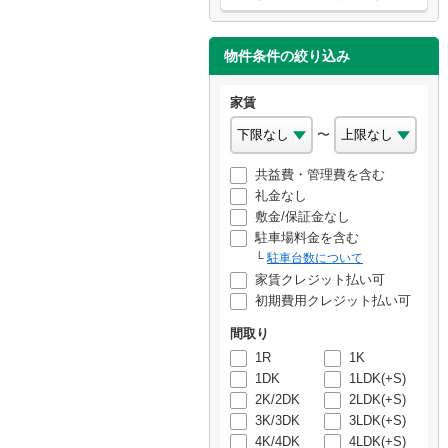
物件条件の絞り込み
家賃
〜
共益費・管理費を含む
礼金なし
敷金/保証金なし
駐車場料金を含む
駐車台数について
家賃クレジット払い可
初期費用クレジット払い可
間取り
1R
1K
1DK
1LDK(+S)
2K/2DK
2LDK(+S)
3K/3DK
3LDK(+S)
4K/4DK
4LDK(+S)