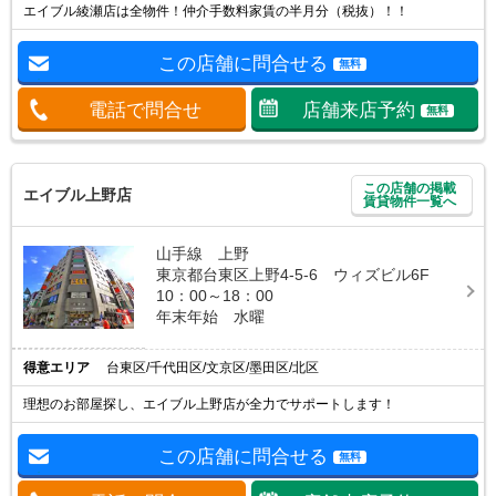
エイブル綾瀬店は全物件！仲介手数料家賃の半月分（税抜）！！
この店舗に問合せる
無料
電話で問合せ
店舗来店予約
無料
この店舗の掲載
エイブル上野店
賃貸物件一覧へ
山手線 上野
東京都台東区上野4-5-6 ウィズビル6F
10：00～18：00
年末年始 水曜
得意エリア
台東区/千代田区/文京区/墨田区/北区
理想のお部屋探し、エイブル上野店が全力でサポートします！
この店舗に問合せる
無料