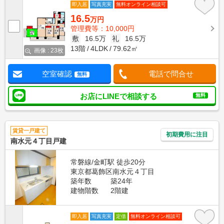
即入居
写真充実
無料オンライン相談可
16.5
万円
管理費等：10,000円
敷
16.5万
礼
16.5万
13階
4LDK
79.62㎡
画像 : 23枚
空室確認
電話で問合せ
無料
お店にLINEで相談する
無料
賃貸一戸建て
初期費用に注目
南水元４丁目戸建
常磐線/金町駅 徒歩20分
東京都葛飾区南水元４丁目
築年数
築24年
建物階数
2階建
即入居
写真充実
定借
無料オンライン相談可