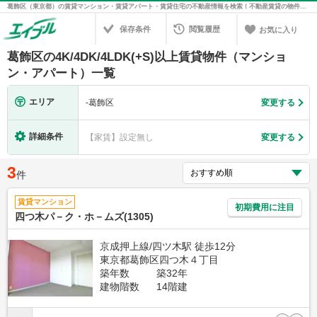
葛飾区（東京都）の賃貸マンション・賃貸アパート・賃貸住宅の不動産情報を検索！不動産賃貸の物件探しは、お部屋探しのエイブル
保存条件
閲覧履歴
お気に入り
葛飾区の4K/4DK/4LDK(+S)以上賃貸物件（マンショ
ン・アパート）一覧
エリア
-
葛飾区
変更する
詳細条件
【家賃】設定無し
変更する
3
件
賃貸マンション
初期費用に注目
四つ木パ－ク・ホ－ムズ(1305)
京成押上線/四ツ木駅 徒歩12分
東京都葛飾区四つ木４丁目
築年数
築32年
建物階数
14階建