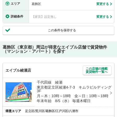
エリア
葛飾区
変更する
詳細条件
【家賃】設定無し
変更する
この条件を保存する
葛飾区（東京都）
周辺が得意なエイブル店舗で賃貸物件
（マンション・アパート）を探す
この店舗の掲載
エイブル綾瀬店
賃貸物件一覧へ
千代田線 綾瀬
東京都足立区綾瀬4-7-3 キムラビルディング
3F
月～木：10時～18時 金～日：10時～18時
年末年始 8/5（水） 毎週木曜日
得意エリア
足立区/荒川区/葛飾区/江戸川区/八潮市