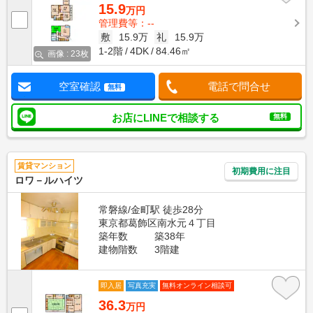
15.9
万円
管理費等：--
敷
15.9万
礼
15.9万
1-2階
4DK
84.46㎡
画像 : 23枚
空室確認
電話で問合せ
無料
お店にLINEで相談する
無料
賃貸マンション
初期費用に注目
ロワ－ルハイツ
常磐線/金町駅 徒歩28分
東京都葛飾区南水元４丁目
築年数
築38年
建物階数
3階建
即入居
写真充実
無料オンライン相談可
36.3
万円