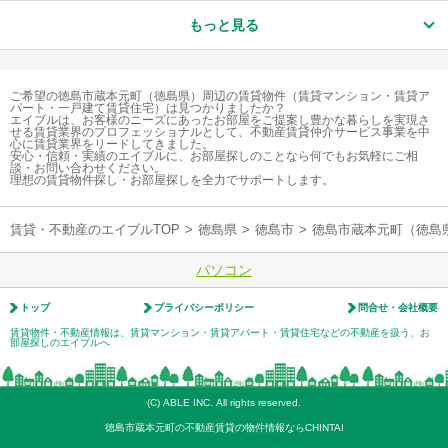
もっと見る
ご希望の徳島市蔵本元町（徳島県）周辺の賃貸物件（賃貸マンション・賃貸ア
パート・一戸建て賃貸住宅）は見つかりましたか？
エイブルは、お客様のニーズにあったお部屋をご提案し豊かな暮らしを実現さ
せる賃貸業界のプロフェッショナルとして、不動産賃貸仲介サービス事業を中
心に賃貸業界をリードしてきました。
安心・信頼・実績のエイブルに、お部屋探しのことなら何でもお気軽にご相
談・お問い合わせください。
理想の賃貸物件探し・お部屋探しを全力でサポートします。
賃貸・不動産のエイブルTOP
>
徳島県
>
徳島市
>
徳島市蔵本元町（徳島
パソコン
トップ
プライバシーポリシー
問合せ・会社概要
賃貸物件・不動産情報は、賃貸マンション・賃貸アパート・賃貸住宅などの不動産を扱う、お
部屋探しのエイブルへ
(C) ABLE INC. All rights reserved.
徳島市蔵本元町の不動産賃貸の物件情報ならCHINTAI