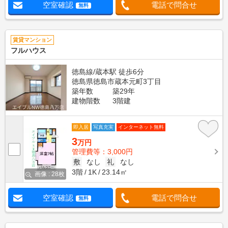
空室確認
電話で問合せ
無料
賃貸マンション
フルハウス
徳島線/蔵本駅 徒歩6分
徳島県徳島市蔵本元町3丁目
築年数
築29年
建物階数
3階建
即入居
写真充実
インターネット無料
3
万円
管理費等：3,000円
敷
なし
礼
なし
3階
1K
23.14㎡
画像 : 28枚
空室確認
電話で問合せ
無料