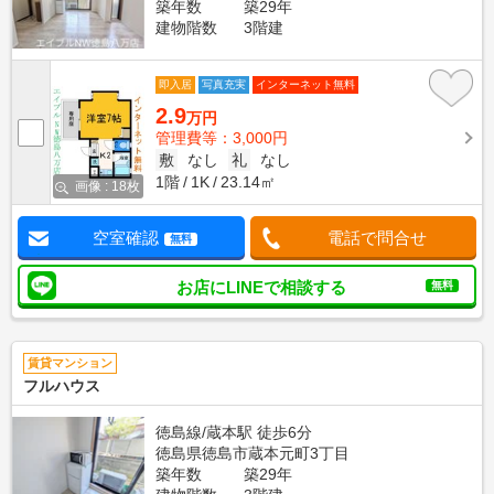
築年数
築29年
建物階数
3階建
即入居
写真充実
インターネット無料
2.9
万円
管理費等：3,000円
敷
なし
礼
なし
1階
1K
23.14㎡
画像 : 18枚
空室確認
電話で問合せ
無料
お店にLINEで相談する
無料
賃貸マンション
フルハウス
徳島線/蔵本駅 徒歩6分
徳島県徳島市蔵本元町3丁目
築年数
築29年