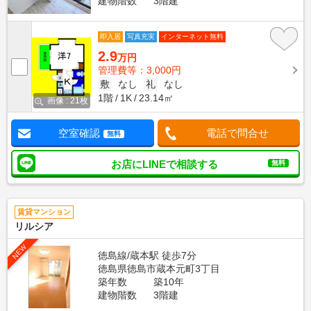
建物階数
3階建
即入居
写真充実
インターネット無料
2.9
万円
管理費等：3,000円
敷
なし
礼
なし
1階
1K
23.14㎡
画像 : 21枚
空室確認
電話で問合せ
無料
お店にLINEで相談する
無料
賃貸マンション
リルシア
NEW
徳島線/蔵本駅 徒歩7分
徳島県徳島市蔵本元町3丁目
築年数
築10年
建物階数
3階建