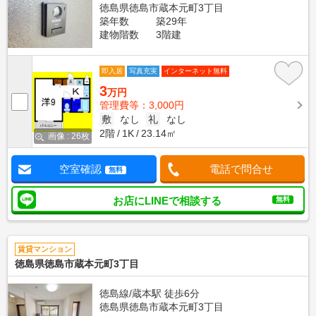
徳島県徳島市蔵本元町3丁目
築年数
築29年
建物階数
3階建
即入居
写真充実
インターネット無料
3
万円
管理費等：3,000円
敷
なし
礼
なし
2階
1K
23.14㎡
画像 : 26枚
空室確認
電話で問合せ
無料
お店にLINEで相談する
無料
賃貸マンション
徳島県徳島市蔵本元町3丁目
徳島線/蔵本駅 徒歩6分
徳島県徳島市蔵本元町3丁目