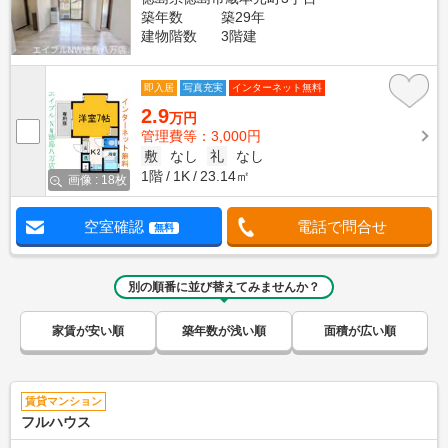
築年数
築29年
建物階数
3階建
即入居
写真充実
インターネット無料
2.9
万円
管理費等：3,000円
敷
なし
礼
なし
1階
1K
23.14㎡
画像 : 18枚
空室確認
電話で問合せ
無料
別の順番に並び替えてみませんか？
家賃が安い順
築年数が浅い順
面積が広い順
賃貸マンション
フルハウス