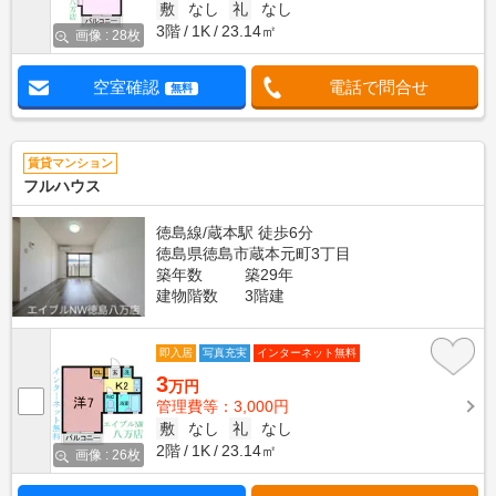
敷
なし
礼
なし
3階
1K
23.14㎡
画像 : 28枚
空室確認
電話で問合せ
無料
賃貸マンション
フルハウス
徳島線/蔵本駅 徒歩6分
徳島県徳島市蔵本元町3丁目
築年数
築29年
建物階数
3階建
即入居
写真充実
インターネット無料
3
万円
管理費等：3,000円
敷
なし
礼
なし
2階
1K
23.14㎡
画像 : 26枚