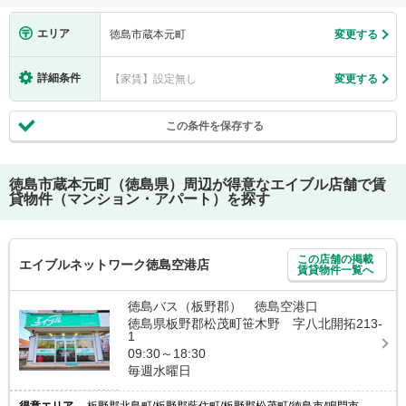
エリア
徳島市蔵本元町
変更する
詳細条件
【家賃】設定無し
変更する
この条件を保存する
徳島市蔵本元町（徳島県）
周辺が得意なエイブル店舗で賃
貸物件（マンション・アパート）を探す
この店舗の掲載
エイブルネットワーク徳島空港店
賃貸物件一覧へ
徳島バス（板野郡） 徳島空港口
徳島県板野郡松茂町笹木野 字八北開拓213-
1
09:30～18:30
毎週水曜日
得意エリア
板野郡北島町/板野郡藍住町/板野郡松茂町/徳島市/鳴門市