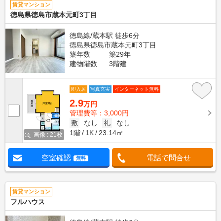
賃貸マンション
徳島県徳島市蔵本元町3丁目
徳島線/蔵本駅 徒歩6分
徳島県徳島市蔵本元町3丁目
築年数
築29年
建物階数
3階建
即入居
写真充実
インターネット無料
2.9
万円
管理費等：3,000円
敷
なし
礼
なし
1階
1K
23.14㎡
画像 : 21枚
空室確認
電話で問合せ
無料
賃貸マンション
フルハウス