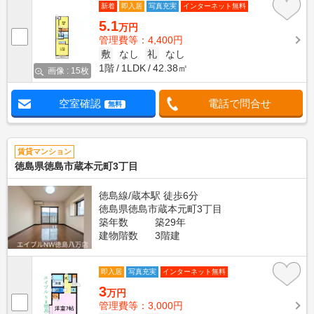
新着
即入居
写真充実
インターネット無料
5.1
万円
管理費等：4,400円
敷
なし
礼
なし
1階
1LDK
42.38㎡
画像 : 15枚
空室確認
電話で問合せ
無料
賃貸マンション
徳島県徳島市蔵本元町3丁目
徳島線/蔵本駅 徒歩6分
徳島県徳島市蔵本元町3丁目
築年数
築29年
建物階数
3階建
即入居
写真充実
インターネット無料
3
万円
管理費等：3,000円