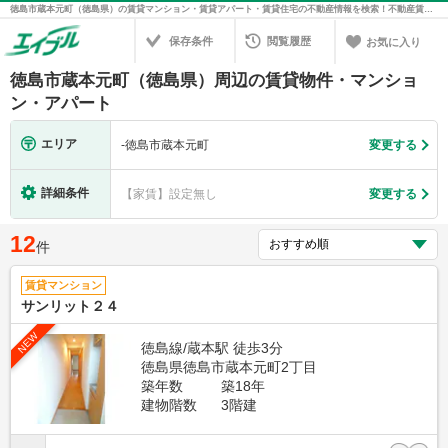
徳島市蔵本元町（徳島県）の賃貸マンション・賃貸アパート・賃貸住宅の不動産情報を検索！不動産賃貸の物件探しは、お部屋探しのエイブル
保存条件
閲覧履歴
お気に入り
徳島市蔵本元町（徳島県）周辺の賃貸物件・マンショ
ン・アパート
エリア
-
徳島市蔵本元町
変更する
詳細条件
【家賃】設定無し
変更する
12
件
賃貸マンション
サンリット２４
NEW
徳島線/蔵本駅 徒歩3分
徳島県徳島市蔵本元町2丁目
築年数
築18年
建物階数
3階建