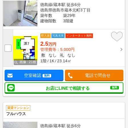
徳島線/蔵本駅 徒歩6分
徳島県徳島市蔵本元町3丁目
築年数
築29年
建物階数
3階建
即入居
写真充実
インターネット無料
2.5
万円
管理費等：5,000円
敷
なし
礼
なし
1階
1K
23.14㎡
画像 : 21枚
空室確認
電話で問合せ
無料
お店にLINEで相談する
無料
賃貸マンション
フルハウス
徳島線/蔵本駅 徒歩6分