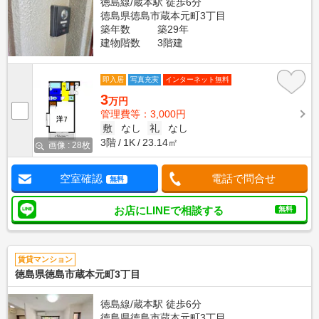
徳島線/蔵本駅 徒歩6分
徳島県徳島市蔵本元町3丁目
築年数
築29年
建物階数
3階建
即入居
写真充実
インターネット無料
3
万円
管理費等：3,000円
敷
なし
礼
なし
3階
1K
23.14㎡
画像 : 28枚
空室確認
電話で問合せ
無料
お店にLINEで相談する
無料
賃貸マンション
徳島県徳島市蔵本元町3丁目
徳島線/蔵本駅 徒歩6分
徳島県徳島市蔵本元町3丁目