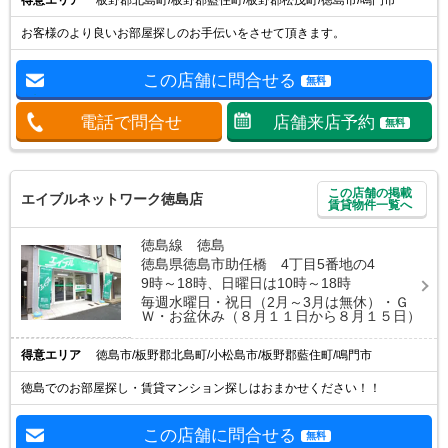
お客様のより良いお部屋探しのお手伝いをさせて頂きます。
この店舗に問合せる
無料
電話で問合せ
店舗来店予約
無料
この店舗の掲載
エイブルネットワーク徳島店
賃貸物件一覧へ
徳島線 徳島
徳島県徳島市助任橋 4丁目5番地の4
9時～18時、日曜日は10時～18時
毎週水曜日・祝日（2月～3月は無休）・Ｇ
Ｗ・お盆休み（８月１１日から８月１５日）
得意エリア
徳島市/板野郡北島町/小松島市/板野郡藍住町/鳴門市
徳島でのお部屋探し・賃貸マンション探しはおまかせください！！
この店舗に問合せる
無料