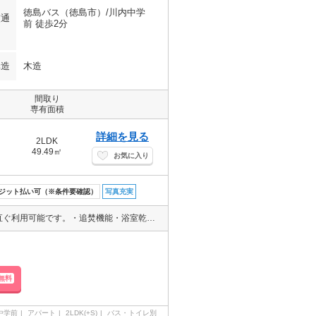
徳島バス（徳島市）/川内中学
交通
前 徒歩2分
構造
木造
間取り
専有面積
詳細を見る
2LDK
49.49㎡
お気に入り
ジット払い可（※条件要確認）
写真充実
・インターネット無料物件（ＤＫネット）無線ルーター内蔵タイプ、直ぐ利用可能です。・追焚機能・浴室乾燥機・エアコン２台・照明・宅配ボックス・防犯カメラ
無料
中学前
アパート
2LDK(+S)
バス・トイレ別