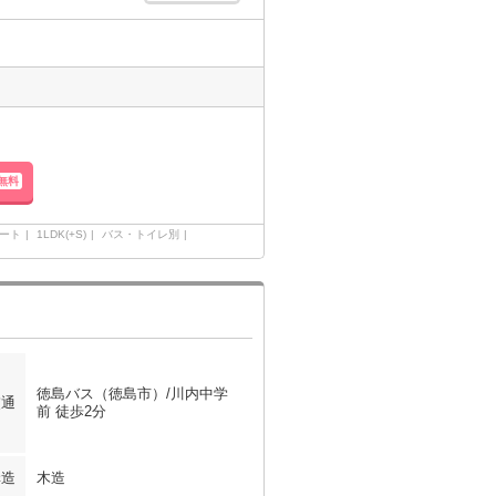
無料
ート
1LDK(+S)
バス・トイレ別
徳島バス（徳島市）/川内中学
交通
前 徒歩2分
構造
木造