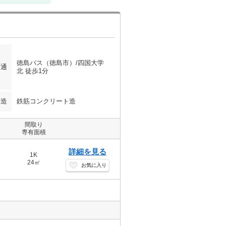
徳島バス（徳島市）/四国大学
交通
北 徒歩1分
構造
鉄筋コンクリート造
間取り
専有面積
詳細を見る
1K
24㎡
お気に入り