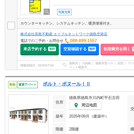
写真充実
カウンターキッチン。システムキッチン。暖房便座付き。
株式会社高島不動産 エイブルネットワーク徳島空港店
088-699-1557
電話でのご予約・お問合せ
来店予約する
空室確認する
初期費用を聞く
無料
無料
徳島市
川内町
徳島市営バス
別宮
アパ
情報登録日
2026/07/29
ペット相談可
ポルト・ボヌールⅠⅡ
新築
賃貸アパート
徳島県徳島市川内町平石古田
住所
周辺地図
築年
2026年09月（建築中）
階建
2階建