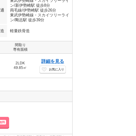
東武伊勢崎線・スカイツリーライ
ン/新伊勢崎駅 徒歩8分
交通
両毛線/伊勢崎駅 徒歩26分
東武伊勢崎線・スカイツリーライ
ン/剛志駅 徒歩39分
構造
軽量鉄骨造
間取り
専有面積
詳細を見る
2LDK
49.85㎡
お気に入り
無料