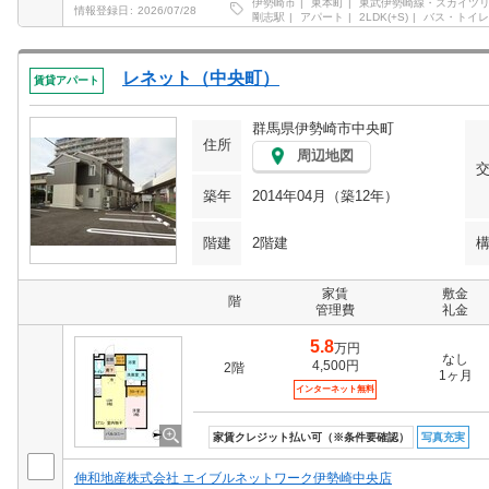
伊勢崎市
東本町
東武伊勢崎線・スカイツ
情報登録日
2026/07/28
剛志駅
アパート
2LDK(+S)
バス・トイレ
レネット（中央町）
賃貸アパート
群馬県伊勢崎市中央町
住所
周辺地図
築年
2014年04月（築12年）
階建
2階建
家賃
敷金
階
管理費
礼金
5.8
万円
なし
4,500円
2階
1ヶ月
インターネット無料
家賃クレジット払い可（※条件要確認）
写真充実
伸和地産株式会社 エイブルネットワーク伊勢崎中央店