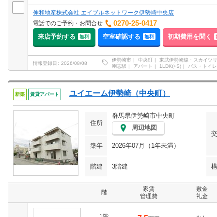
伸和地産株式会社 エイブルネットワーク伊勢崎中央店
0270-25-0417
電話でのご予約・お問合せ
来店予約する
空室確認する
初期費用を聞く
無料
無料
伊勢崎市
中央町
東武伊勢崎線・スカイツ
情報登録日
2026/08/08
剛志駅
アパート
1LDK(+S)
バス・トイレ
ユイエーム伊勢崎（中央町）
新築
賃貸アパート
群馬県伊勢崎市中央町
住所
周辺地図
築年
2026年07月（1年未満）
階建
3階建
家賃
敷金
階
管理費
礼金
1階