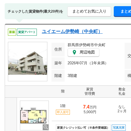
まとめてお気に入り
まと
チェックした賃貸物件(最大20件)を
ユイエーム伊勢崎（中央町）
新築
賃貸アパート
群馬県伊勢崎市中央町
住所
周辺地図
築年
2026年07月（1年未満）
階建
3階建
家賃
敷金
階
管理費
礼金
1階
7.4
なし
万円
2ヶ月
5,000円
即入居可
家賃クレジット払い可（※条件要確認）
写真充実