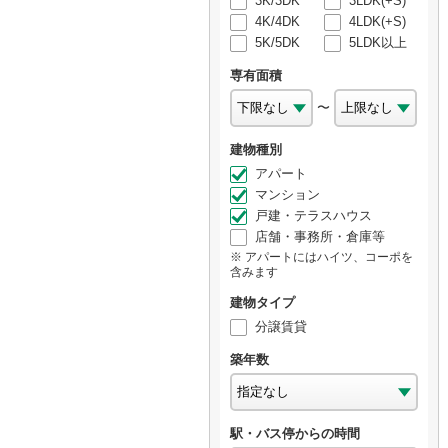
3K/3DK
3LDK(+S)
4K/4DK
4LDK(+S)
5K/5DK
5LDK以上
専有面積
〜
建物種別
アパート
マンション
戸建・テラスハウス
店舗・事務所・倉庫等
アパートにはハイツ、コーポを
含みます
建物タイプ
分譲賃貸
築年数
駅・バス停からの時間