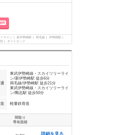
無料
リーライン
新伊勢崎駅
両毛線
伊勢崎駅
別
オートロック
東武伊勢崎線・スカイツリーライ
ン/新伊勢崎駅 徒歩6分
交通
両毛線/伊勢崎駅 徒歩21分
東武伊勢崎線・スカイツリーライ
ン/剛志駅 徒歩50分
構造
軽量鉄骨造
間取り
専有面積
詳細を見る