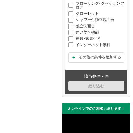
フローリング･クッションフ
ロア
クローゼット
シャワー付独立洗面台
独立洗面台
追い焚き機能
家具･家電付き
インターネット無料
その他の条件を追加する
-
該当物件
件
絞り込む
オンラインでのご相談も承ります！