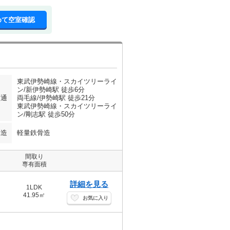
めて空室確認
東武伊勢崎線・スカイツリーライ
ン/新伊勢崎駅 徒歩6分
交通
両毛線/伊勢崎駅 徒歩21分
東武伊勢崎線・スカイツリーライ
ン/剛志駅 徒歩50分
構造
軽量鉄骨造
間取り
専有面積
詳細を見る
1LDK
41.95㎡
お気に入り