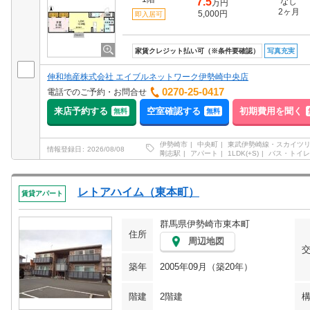
7.5
なし
万円
2ヶ月
5,000円
即入居可
家賃クレジット払い可（※条件要確認）
写真充実
伸和地産株式会社 エイブルネットワーク伊勢崎中央店
0270-25-0417
電話でのご予約・お問合せ
来店予約する
空室確認する
初期費用を聞く
無料
無料
伊勢崎市
中央町
東武伊勢崎線・スカイツ
情報登録日
2026/08/08
剛志駅
アパート
1LDK(+S)
バス・トイレ
レトアハイム（東本町）
賃貸アパート
群馬県伊勢崎市東本町
住所
周辺地図
築年
2005年09月（築20年）
階建
2階建