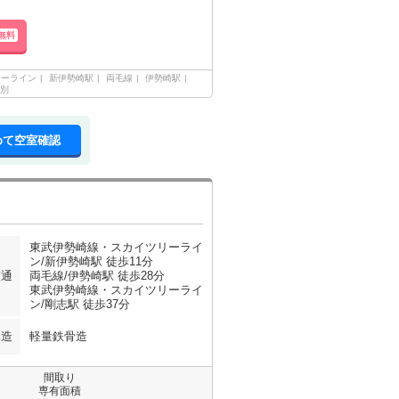
無料
リーライン
新伊勢崎駅
両毛線
伊勢崎駅
別
めて空室確認
東武伊勢崎線・スカイツリーライ
ン/新伊勢崎駅 徒歩11分
交通
両毛線/伊勢崎駅 徒歩28分
東武伊勢崎線・スカイツリーライ
ン/剛志駅 徒歩37分
構造
軽量鉄骨造
間取り
専有面積