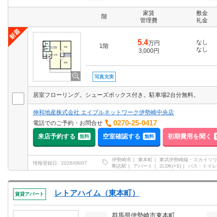
家賃
敷金
階
管理費
礼金
5.4
なし
万円
1階
なし
3,000円
写真充実
居室フローリング。シューズボックス付き。駐車場2台分無料。
伸和地産株式会社 エイブルネットワーク伊勢崎中央店
0270-25-0417
電話でのご予約・お問合せ
来店予約する
空室確認する
初期費用を聞く
無料
無料
伊勢崎市
東本町
東武伊勢崎線・スカイツ
情報登録日
2026/08/07
剛志駅
アパート
2LDK(+S)
バス・トイレ
レトアハイム（東本町）
賃貸アパート
群馬県伊勢崎市東本町