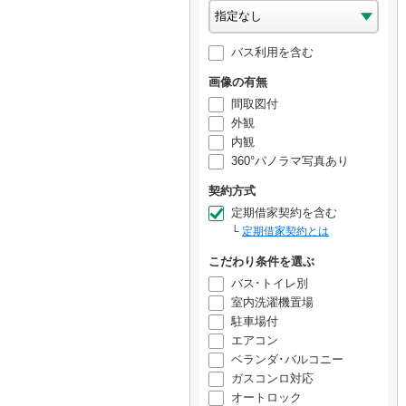
バス利用を含む
画像の有無
間取図付
外観
内観
360°パノラマ写真あり
契約方式
定期借家契約を含む
定期借家契約とは
こだわり条件を選ぶ
バス･トイレ別
室内洗濯機置場
駐車場付
エアコン
ベランダ･バルコニー
ガスコンロ対応
オートロック