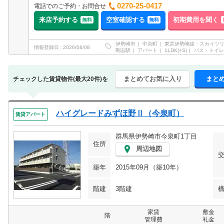
0270-25-0417
電話でのご予約・お問合せ
来店予約する
空室確認する
初期費用を聞く
無料
無料
伊勢崎市
中央町
東武伊勢崎線・スカイツ
情報登録日
2026/08/08
剛志駅
アパート
1LDK(+S)
バス・トイレ
まとめてお気に入り
まと
チェックした賃貸物件(最大20件)を
ハイグレードみずほ野Ⅱ（今泉町）
賃貸アパート
群馬県伊勢崎市今泉町1丁目
住所
周辺地図
築年
2015年09月（築10年）
階建
3階建
家賃
敷金
階
管理費
礼金