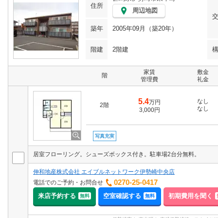
住所
周辺地図
築年
2005年09月（築20年）
階建
2階建
家賃
敷金
階
管理費
礼金
5.4
なし
万円
2階
なし
3,000円
写真充実
居室フローリング。シューズボックス付き。駐車場2台分無料。
伸和地産株式会社 エイブルネットワーク伊勢崎中央店
0270-25-0417
電話でのご予約・お問合せ
来店予約する
空室確認する
初期費用を聞く
無料
無料