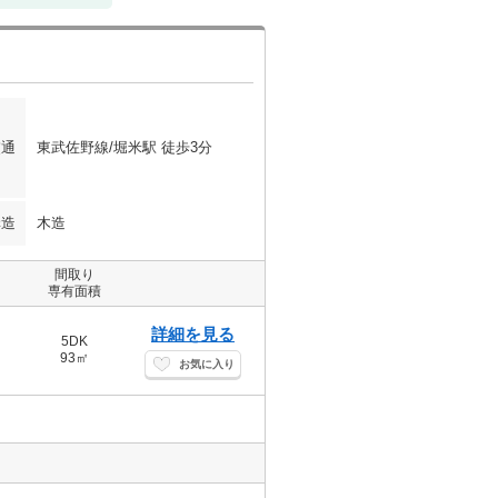
交通
東武佐野線/堀米駅 徒歩3分
構造
木造
間取り
専有面積
詳細を見る
5DK
93㎡
お気に入り