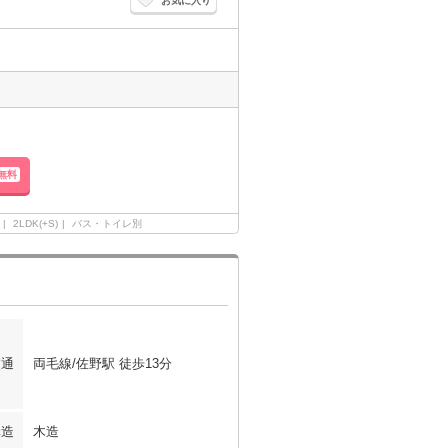
お気に入り
無料
2LDK(+S)
バス・トイレ別
交通
両毛線/佐野駅 徒歩13分
構造
木造