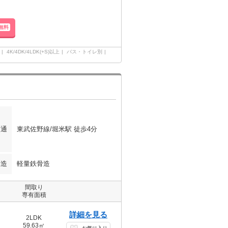
無料
4K/4DK/4LDK(+S)以上
バス・トイレ別
交通
東武佐野線/堀米駅 徒歩4分
構造
軽量鉄骨造
間取り
専有面積
詳細を見る
2LDK
59.63㎡