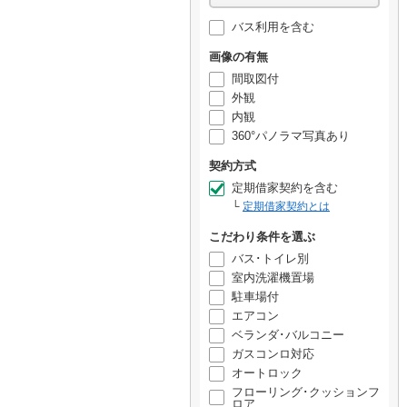
バス利用を含む
画像の有無
間取図付
外観
内観
360°パノラマ写真あり
契約方式
定期借家契約を含む
定期借家契約とは
こだわり条件を選ぶ
バス･トイレ別
室内洗濯機置場
駐車場付
エアコン
ベランダ･バルコニー
ガスコンロ対応
オートロック
フローリング･クッションフ
ロア