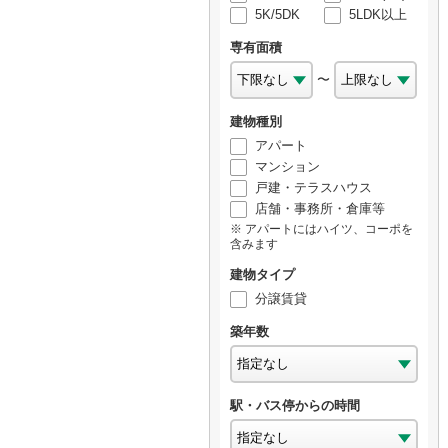
5K/5DK
5LDK以上
専有面積
〜
建物種別
アパート
マンション
戸建・テラスハウス
店舗・事務所・倉庫等
アパートにはハイツ、コーポを
含みます
建物タイプ
分譲賃貸
築年数
駅・バス停からの時間