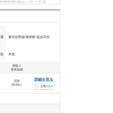
K/4DK/4LDK(+S)以上
バス・トイレ別
交通
東武佐野線/堀米駅 徒歩32分
構造
木造
間取り
専有面積
詳細を見る
3DK
49.68㎡
お気に入り