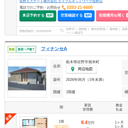
佐野エステート株式会社 エイブルネットワーク佐野店
0283-21-6600
電話でのご予約・お問合せ
来店予約する
空室確認する
初期費用を聞く
無料
無料
佐野市
堀米町
東武佐野線
堀米駅
貸家
情報登録日
2026/08/06
ペット相談可
フィナンセA
新築
賃貸一戸建て
栃木県佐野市堀米町
住所
周辺地図
築年
2026年06月（1年未満）
階建
1階建
家賃
敷金
階
管理費
礼金
1階
8.4
1ヶ月
万円
1ヶ月
--
即入居可