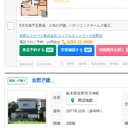
6月完成予定新築。人気の戸建。パナソニックホームズ施工。
佐野エステート株式会社 エイブルネットワーク佐野店
0283-21-6600
電話でのご予約・お問合せ
来店予約する
空室確認する
初期費用を聞く
無料
無料
佐野市
堀米町
東武佐野線
堀米駅
貸家
情報登録日
2026/08/06
佐野戸建
賃貸一戸建て
栃木県佐野市天神町
住所
周辺地図
築年
1977年10月（築48年）
階建
2階建