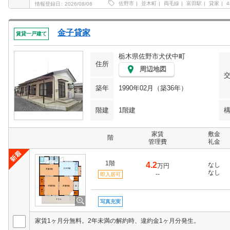
佐野市
並木町
両毛線
富田駅
貸家
4
情報登録日
2026/08/06
金子貸家
賃貸一戸建て
栃木県佐野市犬伏中町
住所
周辺地図
築年
1990年02月（築36年）
階建
1階建
家賃
敷金
階
管理費
礼金
1階
4.2
なし
万円
なし
--
即入居可
写真充実
家賃1ヶ月分無料。2年未満の解約時、違約金1ヶ月分発生。