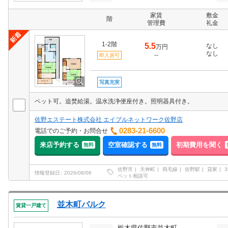
家賃
敷金
階
管理費
礼金
1-2階
5.5
なし
万円
なし
--
即入居可
写真充実
ペット可。追焚給湯。温水洗浄便座付き。照明器具付き。
佐野エステート株式会社 エイブルネットワーク佐野店
0283-21-6600
電話でのご予約・お問合せ
来店予約する
空室確認する
初期費用を聞く
無料
無料
佐野市
天神町
両毛線
佐野駅
貸家
3
情報登録日
2026/08/06
ペット相談可
並木町バルク
賃貸一戸建て
栃木県佐野市並木町