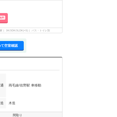
無料
家
3K/3DK/3LDK(+S)
バス・トイレ別
めて空室確認
交通
両毛線/佐野駅 車移動
構造
木造
間取り