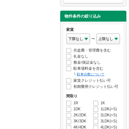
物件条件の絞り込み
家賃
〜
共益費・管理費を含む
礼金なし
敷金/保証金なし
駐車場料金を含む
駐車台数について
家賃クレジット払い可
初期費用クレジット払い可
間取り
1R
1K
1DK
1LDK(+S)
2K/2DK
2LDK(+S)
3K/3DK
3LDK(+S)
4K/4DK
4LDK(+S)