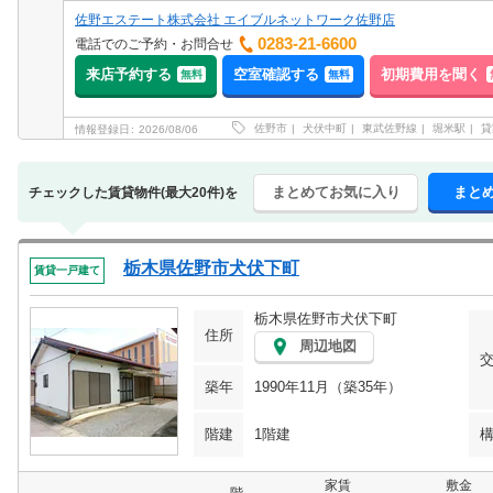
佐野エステート株式会社 エイブルネットワーク佐野店
0283-21-6600
電話でのご予約・お問合せ
来店予約する
空室確認する
初期費用を聞く
無料
無料
佐野市
犬伏中町
東武佐野線
堀米駅
貸
情報登録日
2026/08/06
まとめてお気に入り
まと
チェックした賃貸物件(最大20件)を
栃木県佐野市犬伏下町
賃貸一戸建て
栃木県佐野市犬伏下町
住所
周辺地図
築年
1990年11月（築35年）
階建
1階建
家賃
敷金