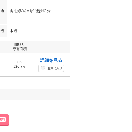
交通
両毛線/富田駅 徒歩31分
構造
木造
間取り
専有面積
詳細を見る
6K
126.7㎡
お気に入り
無料