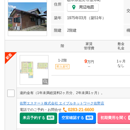
住所
周辺地図
築年
1975年03月（築51年）
階建
2階建
家賃
敷金
階
管理費
礼金
1-2階
9
1ヶ月
万円
なし
--
即入居可
違約金有（1年未満総賃料2ヶ月分、2年未満1ヶ月）。
佐野エステート株式会社 エイブルネットワーク佐野店
0283-21-6600
電話でのご予約・お問合せ
来店予約する
空室確認する
初期費用を聞く
無料
無料