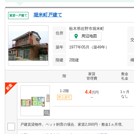
堀米町戸建て
賃貸一戸建て
栃木県佐野市堀米町
住所
周辺地図
築年
1977年05月（築49年）
階建
2階建
家賃
敷金
階
管理費
礼金
1-2階
4.4
1ヶ月
万円
なし
--
即入居可
戸建賃貸物件。ペット飼育の場合、家賃2,000円・敷金1ヵ月増。