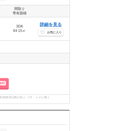
間取り
専有面積
詳細を見る
3DK
64.15㎡
お気に入り
無料
K/3DK/3LDK(+S)
バス・トイレ別