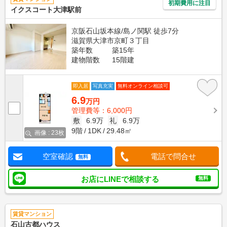
初期費用に注目
イクスコート大津駅前
京阪石山坂本線/島ノ関駅 徒歩7分
滋賀県大津市京町３丁目
築年数
築15年
建物階数
15階建
即入居
写真充実
無料オンライン相談可
6.9
万円
管理費等：6,000円
敷
6.9万
礼
6.9万
9階
1DK
29.48㎡
画像 : 23枚
空室確認
電話で問合せ
無料
お店にLINEで相談する
無料
賃貸マンション
石山古都ハウス