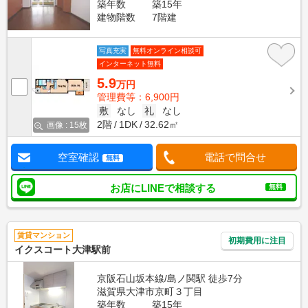
築年数
築15年
建物階数
7階建
写真充実
無料オンライン相談可
インターネット無料
5.9
万円
管理費等：6,900円
敷
なし
礼
なし
2階
1DK
32.62㎡
画像 : 15枚
空室確認
電話で問合せ
無料
お店にLINEで相談する
無料
賃貸マンション
初期費用に注目
イクスコート大津駅前
京阪石山坂本線/島ノ関駅 徒歩7分
滋賀県大津市京町３丁目
築年数
築15年