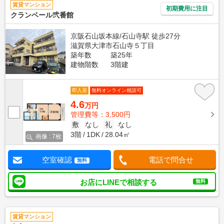
賃貸マンション
初期費用に注目
クランベール弐番館
京阪石山坂本線/石山寺駅 徒歩27分
滋賀県大津市石山寺５丁目
築年数
築25年
建物階数
3階建
即入居
無料オンライン相談可
4.6
万円
管理費等：3,500円
敷
なし
礼
なし
3階
1DK
28.04㎡
画像 : 7枚
空室確認
電話で問合せ
無料
お店にLINEで相談する
無料
賃貸マンション