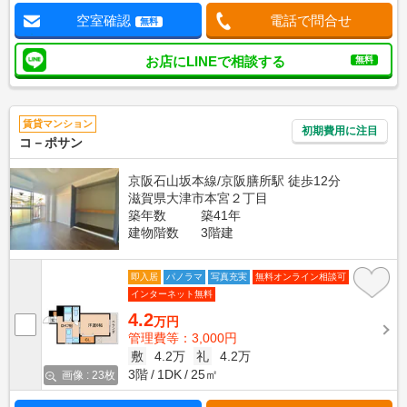
空室確認
電話で問合せ
無料
お店にLINEで相談する
無料
賃貸マンション
初期費用に注目
コ－ポサン
京阪石山坂本線/京阪膳所駅 徒歩12分
滋賀県大津市本宮２丁目
築年数
築41年
建物階数
3階建
即入居
パノラマ
写真充実
無料オンライン相談可
インターネット無料
4.2
万円
管理費等：3,000円
敷
4.2万
礼
4.2万
3階
1DK
25㎡
画像 : 23枚