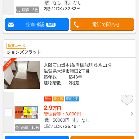
敷
なし
礼
なし
2階
1DK
32.62㎡
画像 : 3枚
空室確認
電話で問合せ
無料
賃貸コーポ
ジョンズフラット
NEW
京阪石山坂本線/唐橋前駅 徒歩11分
滋賀県大津市瀬田2丁目
築年数
築43年
建物階数
2階建
新着
即入居
写真充実
2.9
万円
管理費等：3,000円
敷
50000円
礼
なし
1階
1DK
26.49㎡
画像 : 15枚