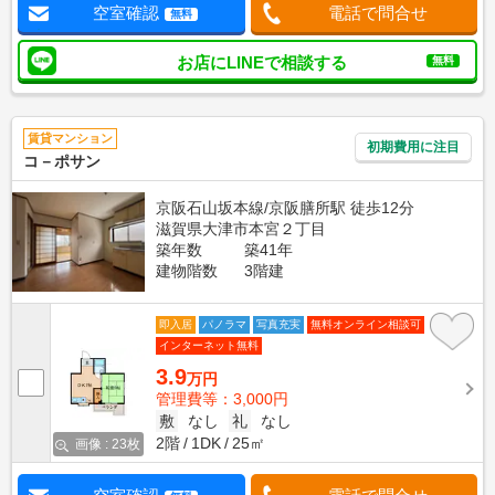
空室確認
電話で問合せ
無料
お店にLINEで相談する
無料
賃貸マンション
初期費用に注目
コ－ポサン
京阪石山坂本線/京阪膳所駅 徒歩12分
滋賀県大津市本宮２丁目
築年数
築41年
建物階数
3階建
即入居
パノラマ
写真充実
無料オンライン相談可
インターネット無料
3.9
万円
管理費等：3,000円
敷
なし
礼
なし
2階
1DK
25㎡
画像 : 23枚