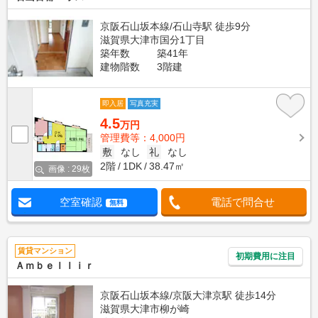
京阪石山坂本線/石山寺駅 徒歩9分
滋賀県大津市国分1丁目
築年数
築41年
建物階数
3階建
即入居
写真充実
4.5
万円
管理費等：4,000円
敷
なし
礼
なし
2階
1DK
38.47㎡
画像 : 29枚
空室確認
電話で問合せ
無料
賃貸マンション
初期費用に注目
Ａｍｂｅｌｌｉｒ
京阪石山坂本線/京阪大津京駅 徒歩14分
滋賀県大津市柳が崎