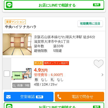
お店にLINEで相談する
無料
賃貸マンション
初期費用に注目
中央ハイツ ナカハラ
京阪石山坂本線/びわ湖浜大津駅 徒歩6分
滋賀県大津市中央1丁目
築年数
築33年
建物階数
5階建
即入居
無料オンライン相談可
4.9
万円
管理費等：6,000円
敷
なし
礼
なし
4階
1DK
29㎡
画像 : 9枚
空室確認
電話で問合せ
無料
お店にLINEで相談する
無料