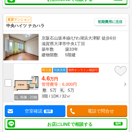
賃貸マンション
初期費用に注目
中央ハイツ ナカハラ
京阪石山坂本線/びわ湖浜大津駅 徒歩6分
滋賀県大津市中央1丁目
築年数
築33年
建物階数
5階建
即入居
写真充実
無料オンライン相談可
4.6
万円
管理費等：6,000円
敷
5万
礼
5万
3階
1DK
32㎡
画像 : 20枚
空室確認
電話で問合せ
無料
お店にLINEで相談する
無料