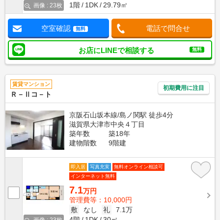
1階
1DK
29.79㎡
画像 : 23枚
空室確認
電話で問合せ
無料
お店にLINEで相談する
無料
賃貸マンション
初期費用に注目
Ｒ－Ⅱコ－ト
京阪石山坂本線/島ノ関駅 徒歩4分
滋賀県大津市中央４丁目
築年数
築18年
建物階数
9階建
即入居
写真充実
無料オンライン相談可
インターネット無料
7.1
万円
管理費等：10,000円
敷
なし
礼
7.1万
4階
1DK
30㎡