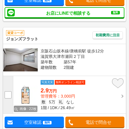
空室確認
電話で問合せ
無料
お店にLINEで相談する
無料
賃貸コーポ
初期費用に注目
ジョンズフラット
京阪石山坂本線/唐橋前駅 徒歩12分
滋賀県大津市瀬田２丁目
築年数
築57年
建物階数
2階建
写真充実
無料オンライン相談可
2.9
万円
管理費等：3,000円
敷
5万
礼
なし
1階
1DK
26.49㎡
画像 : 22枚
空室確認
電話で問合せ
無料