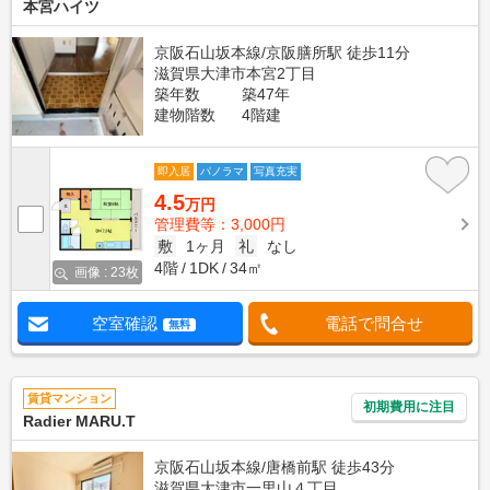
本宮ハイツ
京阪石山坂本線/京阪膳所駅 徒歩11分
滋賀県大津市本宮2丁目
築年数
築47年
建物階数
4階建
即入居
パノラマ
写真充実
4.5
万円
管理費等：3,000円
敷
1ヶ月
礼
なし
4階
1DK
34㎡
画像 : 23枚
空室確認
電話で問合せ
無料
賃貸マンション
初期費用に注目
Radier MARU.T
京阪石山坂本線/唐橋前駅 徒歩43分
滋賀県大津市一里山４丁目