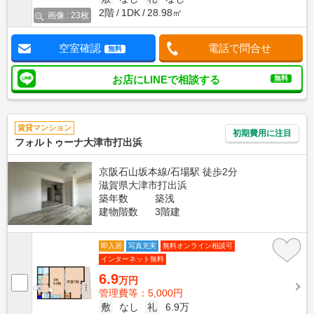
2階
1DK
28.98㎡
画像 : 23枚
空室確認
電話で問合せ
無料
お店にLINEで相談する
無料
賃貸マンション
初期費用に注目
フォルトゥーナ大津市打出浜
京阪石山坂本線/石場駅 徒歩2分
滋賀県大津市打出浜
築年数
築浅
建物階数
3階建
即入居
写真充実
無料オンライン相談可
インターネット無料
6.9
万円
管理費等：5,000円
敷
なし
礼
6.9万