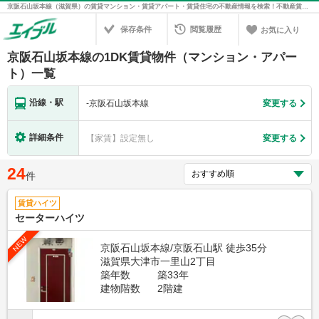
京阪石山坂本線（滋賀県）の賃貸マンション・賃貸アパート・賃貸住宅の不動産情報を検索！不動産賃貸の物件探しは、お部屋探しのエイブル
保存条件
閲覧履歴
お気に入り
京阪石山坂本線の1DK賃貸物件（マンション・アパー
ト）一覧
沿線・駅
-
京阪石山坂本線
変更する
詳細条件
【家賃】設定無し
変更する
24
件
賃貸ハイツ
セーターハイツ
NEW
京阪石山坂本線/京阪石山駅 徒歩35分
滋賀県大津市一里山2丁目
築年数
築33年
建物階数
2階建