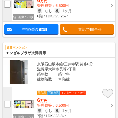
6
万円
管理費等：6,500円
敷
なし
礼
1ヶ月
6階
1DK
29.25㎡
画像 : 22枚
空室確認
電話で問合せ
無料
賃貸マンション
エンゼルプラザ大津長等
京阪石山坂本線/三井寺駅 徒歩6分
滋賀県大津市長等2丁目
築年数
築17年
建物階数
10階建
即入居
写真充実
インターネット無料
6
万円
管理費等：6,500円
敷
なし
礼
1ヶ月
7階
1DK
28.8㎡
画像 : 22枚