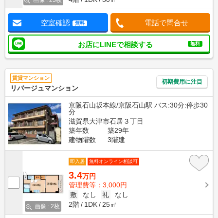
画像 : 23枚
空室確認
電話で問合せ
無料
お店にLINEで相談する
無料
賃貸マンション
初期費用に注目
リバージュマンション
京阪石山坂本線/京阪石山駅 バス:30分:停歩30
分
滋賀県大津市石居３丁目
築年数
築29年
建物階数
3階建
即入居
無料オンライン相談可
3.4
万円
管理費等：3,000円
敷
なし
礼
なし
2階
1DK
25㎡
画像 : 2枚