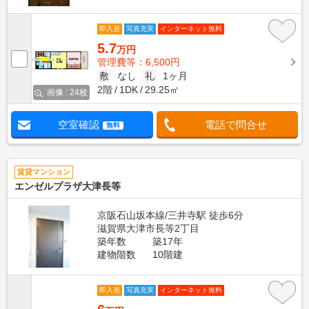
即入居
写真充実
インターネット無料
5.7
万円
管理費等：6,500円
敷
なし
礼
1ヶ月
2階
1DK
29.25㎡
画像 : 24枚
空室確認
電話で問合せ
無料
賃貸マンション
エンゼルプラザ大津長等
京阪石山坂本線/三井寺駅 徒歩6分
滋賀県大津市長等2丁目
築年数
築17年
建物階数
10階建
即入居
写真充実
インターネット無料