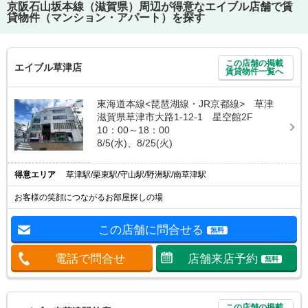
京阪石山坂本線（滋賀県）
周辺が得意なエイブル店舗で賃
貸物件（マンション・アパート）を探す
この店舗の掲載
エイブル草津店
賃貸物件一覧へ
東海道本線<琵琶湖線・JR京都線> 草津
滋賀県草津市大路1-12-1 星空館2F
10：00～18：00
8/5(水)、8/25(火)
得意エリア
草津駅/栗東駅/守山駅/野洲駅/南草津駅
お客様の笑顔につながるお部屋探しの場
この店舗に問合せる
無料
電話で問合せ
店舗来店予約
無料
この店舗の掲載