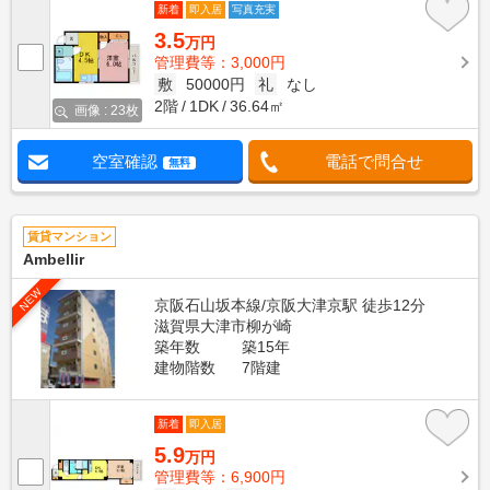
新着
即入居
写真充実
3.5
万円
管理費等：3,000円
敷
50000円
礼
なし
2階
1DK
36.64㎡
画像 : 23枚
空室確認
電話で問合せ
無料
賃貸マンション
Ambellir
NEW
京阪石山坂本線/京阪大津京駅 徒歩12分
滋賀県大津市柳が崎
築年数
築15年
建物階数
7階建
新着
即入居
5.9
万円
管理費等：6,900円