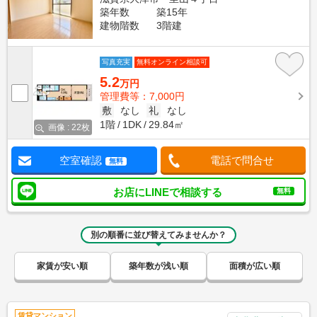
築年数
築15年
建物階数
3階建
写真充実
無料オンライン相談可
5.2
万円
管理費等：7,000円
敷
なし
礼
なし
1階
1DK
29.84㎡
画像 : 22枚
空室確認
電話で問合せ
無料
お店にLINEで相談する
無料
別の順番に並び替えてみませんか？
家賃が安い順
築年数が浅い順
面積が広い順
賃貸マンション