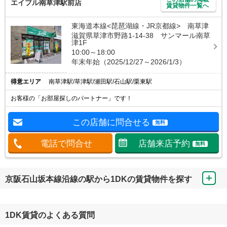
エイブル南草津駅前店
賃貸物件一覧へ
東海道本線<琵琶湖線・JR京都線> 南草津
滋賀県草津市野路1-14-38 サンマール南草
津1F
10:00～18:00
年末年始（2025/12/27～2026/1/3）
得意エリア
南草津駅/草津駅/瀬田駅/石山駅/栗東駅
お客様の「お部屋探しのパートナー」です！
この店舗に問合せる
無料
電話で問合せ
店舗来店予約
無料
京阪石山坂本線沿線の駅から1DKの賃貸物件を探す
1DK賃貸のよくある質問