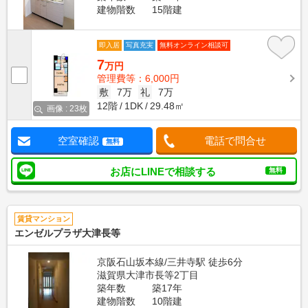
建物階数
15階建
即入居
写真充実
無料オンライン相談可
7
万円
管理費等：6,000円
敷
7万
礼
7万
12階
1DK
29.48㎡
画像 : 23枚
空室確認
電話で問合せ
無料
お店にLINEで相談する
無料
賃貸マンション
エンゼルプラザ大津長等
京阪石山坂本線/三井寺駅 徒歩6分
滋賀県大津市長等2丁目
築年数
築17年
建物階数
10階建