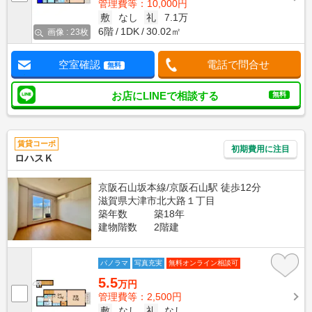
管理費等：10,000円
敷
なし
礼
7.1万
6階
1DK
30.02㎡
画像 : 23枚
空室確認
電話で問合せ
無料
お店にLINEで相談する
無料
賃貸コーポ
初期費用に注目
ロハスＫ
京阪石山坂本線/京阪石山駅 徒歩12分
滋賀県大津市北大路１丁目
築年数
築18年
建物階数
2階建
パノラマ
写真充実
無料オンライン相談可
5.5
万円
管理費等：2,500円
敷
なし
礼
なし