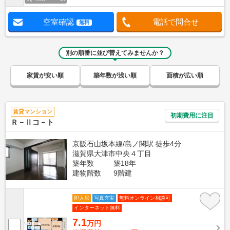
空室確認
電話で問合せ
無料
別の順番に並び替えてみませんか？
家賃が安い順
築年数が浅い順
面積が広い順
賃貸マンション
初期費用に注目
Ｒ－Ⅱコ－ト
京阪石山坂本線/島ノ関駅 徒歩4分
滋賀県大津市中央４丁目
築年数
築18年
建物階数
9階建
即入居
写真充実
無料オンライン相談可
インターネット無料
7.1
万円