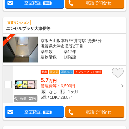
空室確認
電話で問合せ
無料
賃貸マンション
エンゼルプラザ大津長等
NEW
京阪石山坂本線/三井寺駅 徒歩6分
滋賀県大津市長等2丁目
築年数
築17年
建物階数
10階建
新着
即入居
写真充実
インターネット無料
5.7
万円
管理費等：6,500円
敷
なし
礼
1ヶ月
5階
1DK
28.8㎡
画像 : 23枚
空室確認
電話で問合せ
無料