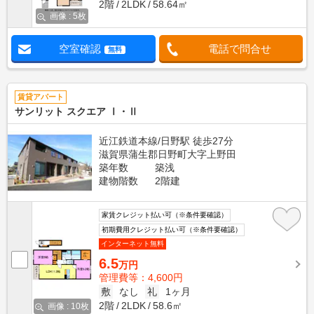
2階
2LDK
58.64㎡
画像 : 5枚
空室確認
電話で問合せ
無料
賃貸アパート
サンリット スクエア Ⅰ・Ⅱ
近江鉄道本線/日野駅 徒歩27分
滋賀県蒲生郡日野町大字上野田
築年数
築浅
建物階数
2階建
家賃クレジット払い可（※条件要確認）
初期費用クレジット払い可（※条件要確認）
インターネット無料
6.5
万円
管理費等：4,600円
敷
なし
礼
1ヶ月
2階
2LDK
58.6㎡
画像 : 10枚