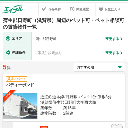
保存条件
閲覧履歴
お気に入り
蒲生郡日野町（滋賀県）周辺のペット可・ペット相談可
の賃貸物件一覧
エリア
-
蒲生郡日野町
変更する
詳細条件
【家賃】設定無し
変更する
5
件
賃貸アパート
パディーポンド
NEW
近江鉄道本線/日野駅 バス:11分:停歩3分
滋賀県蒲生郡日野町大字西大路
築年数
築18年
建物階数
2階建
新着