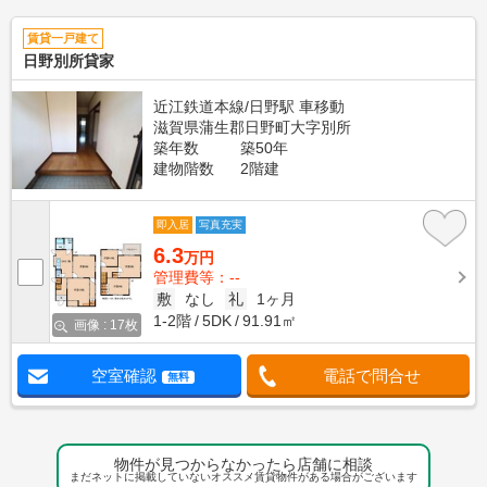
賃貸一戸建て
日野別所貸家
近江鉄道本線/日野駅 車移動
滋賀県蒲生郡日野町大字別所
築年数
築50年
建物階数
2階建
即入居
写真充実
6.3
万円
管理費等：--
敷
なし
礼
1ヶ月
1-2階
5DK
91.91㎡
画像 : 17枚
空室確認
電話で問合せ
無料
物件が見つからなかったら店舗に相談
まだネットに掲載していないオススメ賃貸物件がある場合がございます