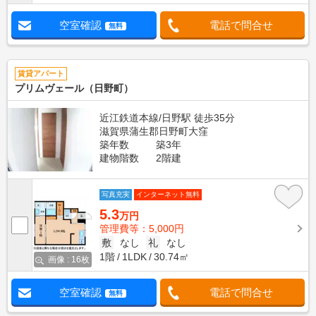
空室確認
電話で問合せ
無料
賃貸アパート
プリムヴェール（日野町）
近江鉄道本線/日野駅 徒歩35分
滋賀県蒲生郡日野町大窪
築年数
築3年
建物階数
2階建
写真充実
インターネット無料
5.3
万円
管理費等：5,000円
敷
なし
礼
なし
1階
1LDK
30.74㎡
画像 : 16枚
空室確認
電話で問合せ
無料