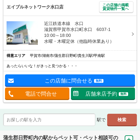
この店舗の掲載
エイブルネットワーク水口店
賃貸物件一覧へ
近江鉄道本線 水口
滋賀県甲賀市水口町水口 6037-1
10:00～18:00
水曜・木曜定休（他臨時休業あり）
得意エリア
甲賀市/湖南市/蒲生郡日野町/貴生川駅/甲南駅
あったらいいな！がきっと見つかる・・・
この店舗に問合せる
無料
電話で問合せ
店舗来店予約
無料
駅で
蒲生郡日野町内の駅からペット可・ペット相談可の