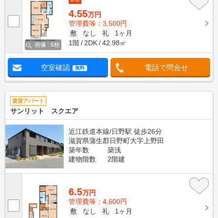
4.55
万円
管理費等：3,500円
敷
なし
礼
1ヶ月
1階
2DK
42.98㎡
画像 : 6枚
空室確認
電話で問合せ
無料
賃貸アパート
サンリット スクエア
近江鉄道本線/日野駅 徒歩26分
滋賀県蒲生郡日野町大字上野田
築年数
築浅
建物階数
2階建
6.5
万円
管理費等：4,600円
敷
なし
礼
1ヶ月