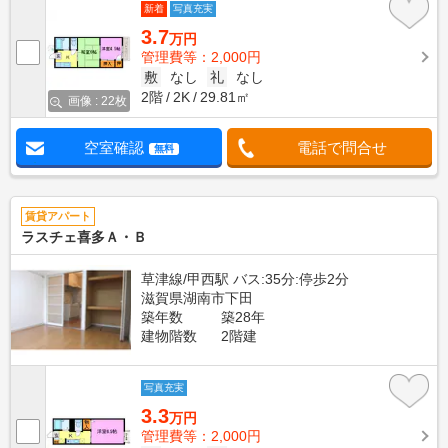
新着
写真充実
3.7
万円
管理費等：2,000円
敷
なし
礼
なし
2階
2K
29.81㎡
画像 : 22枚
空室確認
電話で問合せ
無料
賃貸アパート
ラスチェ喜多Ａ・Ｂ
草津線/甲西駅 バス:35分:停歩2分
滋賀県湖南市下田
築年数
築28年
建物階数
2階建
写真充実
3.3
万円
管理費等：2,000円