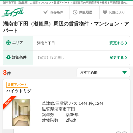
湖南市下田（滋賀県）の賃貸マンション・賃貸アパート・賃貸住宅の不動産情報を検索！不動産賃貸の物件探しは、お部屋探しのエイブル
保存条件
閲覧履歴
お気に入り
湖南市下田（滋賀県）周辺の賃貸物件・マンション・ア
パート
エリア
-
湖南市下田
変更する
詳細条件
【家賃】設定無し
変更する
3
件
賃貸アパート
ハイツトミダ
NEW
草津線/三雲駅 バス:14分:停歩2分
滋賀県湖南市下田
築年数
築35年
建物階数
2階建