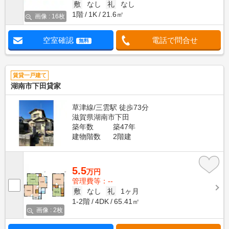
敷
なし
礼
なし
1階
1K
21.6㎡
画像 : 16枚
空室確認
電話で問合せ
無料
賃貸一戸建て
湖南市下田貸家
草津線/三雲駅 徒歩73分
滋賀県湖南市下田
築年数
築47年
建物階数
2階建
5.5
万円
管理費等：--
敷
なし
礼
1ヶ月
1-2階
4DK
65.41㎡
画像 : 2枚