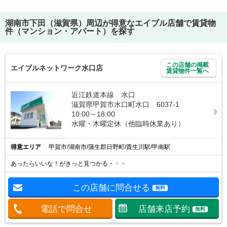
湖南市下田（滋賀県）
周辺が得意なエイブル店舗で賃貸物
件（マンション・アパート）を探す
この店舗の掲載
エイブルネットワーク水口店
賃貸物件一覧へ
近江鉄道本線 水口
滋賀県甲賀市水口町水口 6037-1
10:00～18:00
水曜・木曜定休（他臨時休業あり）
得意エリア
甲賀市/湖南市/蒲生郡日野町/貴生川駅/甲南駅
あったらいいな！がきっと見つかる・・・
この店舗に問合せる
無料
電話で問合せ
店舗来店予約
無料