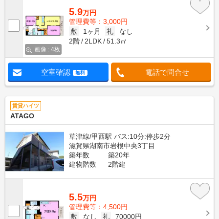
5.9
万円
管理費等：3,000円
敷
1ヶ月
礼
なし
2階
2LDK
51.3㎡
画像 : 4枚
空室確認
電話で問合せ
無料
賃貸ハイツ
ATAGO
草津線/甲西駅 バス:10分:停歩2分
滋賀県湖南市岩根中央3丁目
築年数
築20年
建物階数
2階建
5.5
万円
管理費等：4,500円
敷
なし
礼
70000円