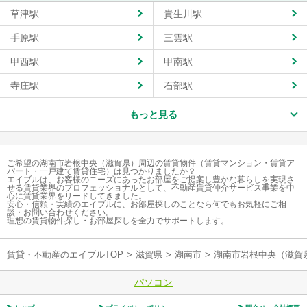
草津駅
貴生川駅
手原駅
三雲駅
甲西駅
甲南駅
寺庄駅
石部駅
もっと見る
ご希望の湖南市岩根中央（滋賀県）周辺の賃貸物件（賃貸マンション・賃貸ア
パート・一戸建て賃貸住宅）は見つかりましたか？
エイブルは、お客様のニーズにあったお部屋をご提案し豊かな暮らしを実現さ
せる賃貸業界のプロフェッショナルとして、不動産賃貸仲介サービス事業を中
心に賃貸業界をリードしてきました。
安心・信頼・実績のエイブルに、お部屋探しのことなら何でもお気軽にご相
談・お問い合わせください。
理想の賃貸物件探し・お部屋探しを全力でサポートします。
賃貸・不動産のエイブルTOP
>
滋賀県
>
湖南市
>
湖南市岩根中央（滋賀
パソコン