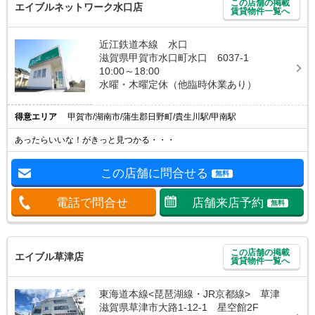
この店舗の掲載
エイブルネットワーク水口店
賃貸物件一覧へ
近江鉄道本線 水口
滋賀県甲賀市水口町水口 6037-1
10:00～18:00
水曜・木曜定休（他臨時休業あり）
得意エリア
甲賀市/湖南市/蒲生郡日野町/貴生川駅/甲南駅
あったらいいな！がきっと見つかる・・・
この店舗に問合せる
無料
電話で問合せ
店舗来店予約
無料
この店舗の掲載
エイブル草津店
賃貸物件一覧へ
東海道本線<琵琶湖線・JR京都線> 草津
滋賀県草津市大路1-12-1 星空館2F