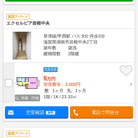
賃貸アパート
エクセルピア岩根中央
草津線/甲西駅 バス:9分:停歩3分
滋賀県湖南市岩根中央2丁目
築年数
築浅
建物階数
2階建
写真充実
5
万円
管理費等：3,000円
敷
1ヶ月
礼
1ヶ月
1階
1K
23.33㎡
画像 : 26枚
空室確認
電話で問合せ
無料
賃貸アパート