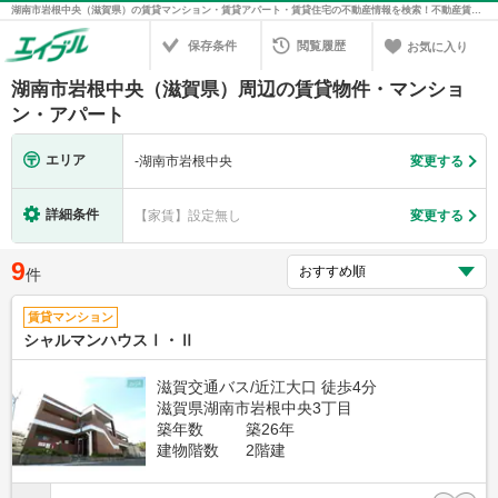
湖南市岩根中央（滋賀県）の賃貸マンション・賃貸アパート・賃貸住宅の不動産情報を検索！不動産賃貸の物件探しは、お部屋探しのエイブル
保存条件
閲覧履歴
お気に入り
湖南市岩根中央（滋賀県）周辺の賃貸物件・マンショ
ン・アパート
エリア
-
湖南市岩根中央
変更する
詳細条件
【家賃】設定無し
変更する
9
件
賃貸マンション
シャルマンハウスⅠ・Ⅱ
滋賀交通バス/近江大口 徒歩4分
滋賀県湖南市岩根中央3丁目
築年数
築26年
建物階数
2階建