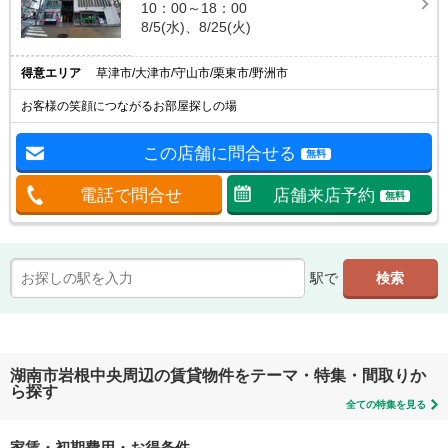
10：00～18：00
8/5(水)、8/25(火)
得意エリア
草津市/大津市/守山市/栗東市/野洲市
お客様の笑顔につながるお部屋探しの場
この店舗に問合せる
無料
電話で問合せ
店舗来店予約
無料
駅で
湖南市岩根中央周辺の賃貸物件をテーマ・特集・間取りか
ら探す
全ての特集を見る
家賃・初期費用・お得条件