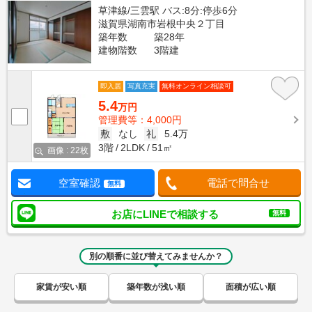
草津線/三雲駅 バス:8分:停歩6分
滋賀県湖南市岩根中央２丁目
築年数
築28年
建物階数
3階建
即入居
写真充実
無料オンライン相談可
5.4
万円
管理費等：4,000円
敷
なし
礼
5.4万
3階
2LDK
51㎡
画像 : 22枚
空室確認
電話で問合せ
無料
お店にLINEで相談する
無料
別の順番に並び替えてみませんか？
家賃が安い順
築年数が浅い順
面積が広い順