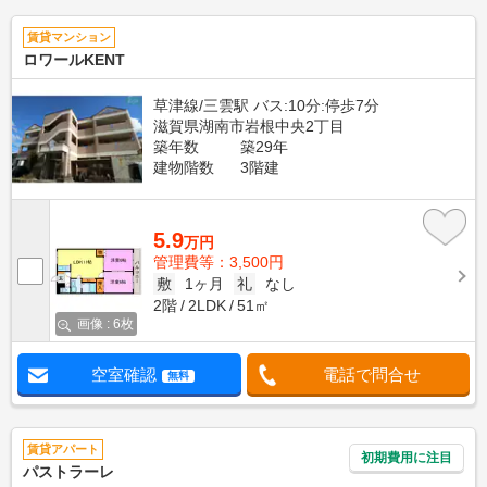
賃貸マンション
ロワールKENT
草津線/三雲駅 バス:10分:停歩7分
滋賀県湖南市岩根中央2丁目
築年数
築29年
建物階数
3階建
5.9
万円
管理費等：3,500円
敷
1ヶ月
礼
なし
2階
2LDK
51㎡
画像 : 6枚
空室確認
電話で問合せ
無料
賃貸アパート
初期費用に注目
パストラーレ