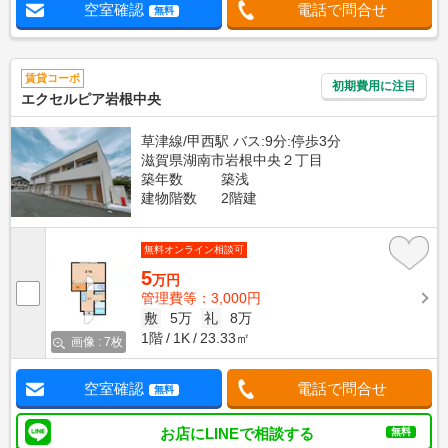
空室確認
電話で問合せ
無料
賃貸コーポ
初期費用に注目
エクセルピア岩根中央
草津線/甲西駅 バス:9分:停歩3分
滋賀県湖南市岩根中央２丁目
築年数
築浅
建物階数
2階建
無料オンライン相談可
5
万円
管理費等：3,000円
敷
5万
礼
8万
1階
1K
23.33㎡
画像 : 7枚
空室確認
電話で問合せ
無料
お店にLINEで相談する
無料