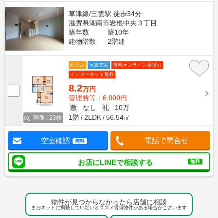
草津線/三雲駅 徒歩34分
滋賀県湖南市岩根中央３丁目
築年数
築10年
建物階数
2階建
即入居
写真充実
無料オンライン相談可
インターネット無料
8.2
万円
管理費等：6,000円
敷
なし
礼
10万
1階
2LDK
56.54㎡
画像 : 23枚
空室確認
電話で問合せ
無料
お店にLINEで相談する
無料
物件が見つからなかったら店舗に相談
まだネットに掲載していないオススメ賃貸物件がある場合がございます