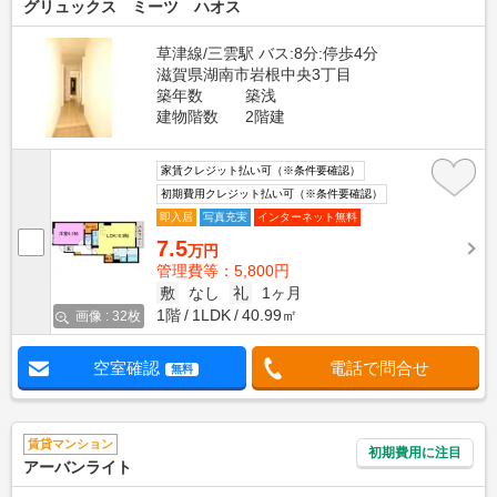
グリュックス ミーツ ハオス
草津線/三雲駅 バス:8分:停歩4分
滋賀県湖南市岩根中央3丁目
築年数
築浅
建物階数
2階建
家賃クレジット払い可（※条件要確認）
初期費用クレジット払い可（※条件要確認）
即入居
写真充実
インターネット無料
7.5
万円
管理費等：5,800円
敷
なし
礼
1ヶ月
1階
1LDK
40.99㎡
画像 : 32枚
空室確認
電話で問合せ
無料
賃貸マンション
初期費用に注目
アーバンライト