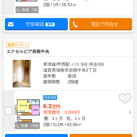
2階
1R
26.52㎡
画像 : 7枚
空室確認
電話で問合せ
無料
賃貸アパート
エクセルピア岩根中央
草津線/甲西駅 バス:9分:停歩3分
滋賀県湖南市岩根中央2丁目
築年数
築浅
建物階数
2階建
写真充実
6.3
万円
管理費等：3,000円
敷
1ヶ月
礼
1ヶ月
2階
1LDK
43.06㎡
画像 : 29枚