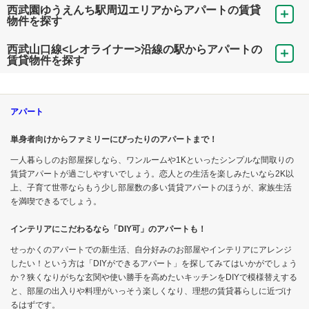
西武園ゆうえんち駅周辺エリアからアパートの賃貸
物件を探す
西武山口線<レオライナー>沿線の駅からアパートの
賃貸物件を探す
アパート
単身者向けからファミリーにぴったりのアパートまで！
一人暮らしのお部屋探しなら、ワンルームや1Kといったシンプルな間取りの
賃貸アパートが過ごしやすいでしょう。恋人との生活を楽しみたいなら2K以
上、子育て世帯ならもう少し部屋数の多い賃貸アパートのほうが、家族生活
を満喫できるでしょう。
インテリアにこだわるなら「DIY可」のアパートも！
せっかくのアパートでの新生活、自分好みのお部屋やインテリアにアレンジ
したい！という方は「DIYができるアパート」を探してみてはいかがでしょう
か？狭くなりがちな玄関や使い勝手を高めたいキッチンをDIYで模様替えする
と、部屋の出入りや料理がいっそう楽しくなり、理想の賃貸暮らしに近づけ
るはずです。