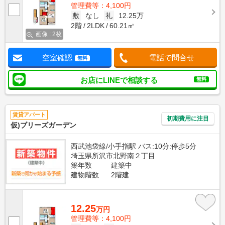
管理費等：4,100円
敷
なし
礼
12.25万
2階
2LDK
60.21㎡
画像 : 2枚
空室確認
電話で問合せ
無料
お店にLINEで相談する
無料
賃貸アパート
初期費用に注目
仮)ブリーズガーデン
西武池袋線/小手指駅 バス:10分:停歩5分
埼玉県所沢市北野南２丁目
築年数
建築中
建物階数
2階建
12.25
万円
管理費等：4,100円