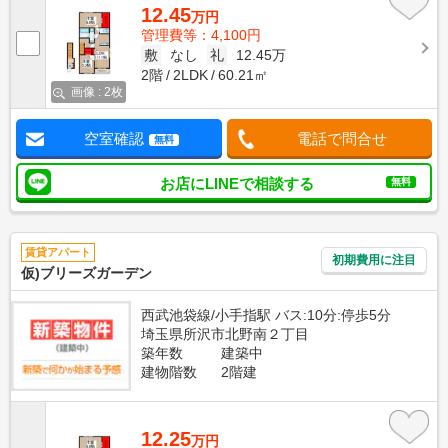
12.45
万円
管理費等：4,100円
敷
なし
礼
12.45万
2階
2LDK
60.21㎡
画像 : 2枚
空室確認
電話で問合せ
無料
お店にLINEで相談する
無料
賃貸アパート
初期費用に注目
仮)ブリーズガーデン
西武池袋線/小手指駅 バス:10分:停歩5分
埼玉県所沢市北野南２丁目
築年数
建築中
建物階数
2階建
12.25
万円