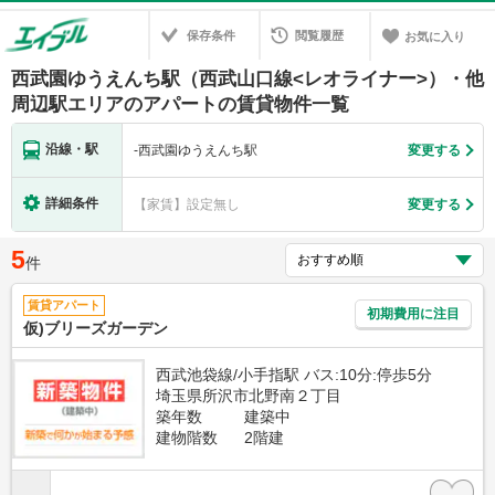
保存条件
閲覧履歴
お気に入り
西武園ゆうえんち駅（西武山口線<レオライナー>）・他
周辺駅エリアのアパートの賃貸物件一覧
沿線・駅
-
西武園ゆうえんち駅
変更する
詳細条件
【家賃】設定無し
変更する
5
件
賃貸アパート
初期費用に注目
仮)ブリーズガーデン
西武池袋線/小手指駅 バス:10分:停歩5分
埼玉県所沢市北野南２丁目
築年数
建築中
建物階数
2階建