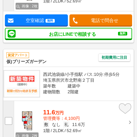
1階
2LDK
52.69㎡
画像 : 2枚
空室確認
電話で問合せ
無料
お店にLINEで相談する
無料
賃貸アパート
初期費用に注目
仮)ブリーズガーデン
西武池袋線/小手指駅 バス:10分:停歩5分
埼玉県所沢市北野南２丁目
築年数
建築中
建物階数
2階建
11.6
万円
管理費等：4,100円
敷
なし
礼
11.6万
1階
2LDK
52.69㎡
画像 : 2枚