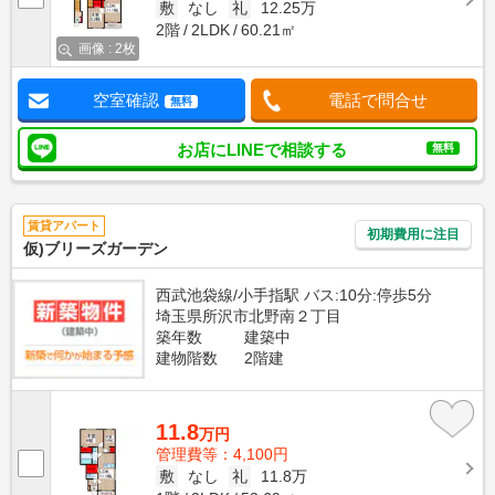
敷
なし
礼
12.25万
2階
2LDK
60.21㎡
画像 : 2枚
空室確認
電話で問合せ
無料
お店にLINEで相談する
無料
賃貸アパート
初期費用に注目
仮)ブリーズガーデン
西武池袋線/小手指駅 バス:10分:停歩5分
埼玉県所沢市北野南２丁目
築年数
建築中
建物階数
2階建
11.8
万円
管理費等：4,100円
敷
なし
礼
11.8万