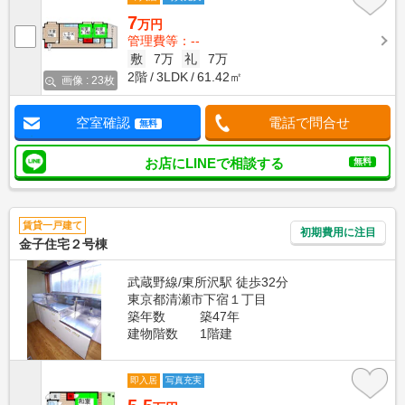
7
万円
管理費等：--
敷
7万
礼
7万
2階
3LDK
61.42㎡
画像 : 23枚
空室確認
電話で問合せ
無料
お店にLINEで相談する
無料
賃貸一戸建て
初期費用に注目
金子住宅２号棟
武蔵野線/東所沢駅 徒歩32分
東京都清瀬市下宿１丁目
築年数
築47年
建物階数
1階建
即入居
写真充実