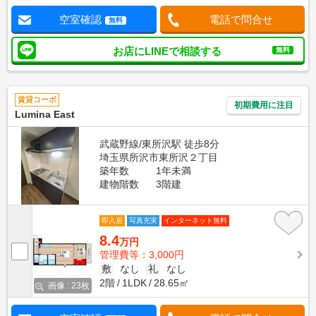
空室確認
電話で問合せ
無料
お店にLINEで相談する
無料
賃貸コーポ
初期費用に注目
Lumina East
武蔵野線/東所沢駅 徒歩8分
埼玉県所沢市東所沢２丁目
築年数
1年未満
建物階数
3階建
即入居
写真充実
インターネット無料
8.4
万円
管理費等：3,000円
敷
なし
礼
なし
2階
1LDK
28.65㎡
画像 : 23枚