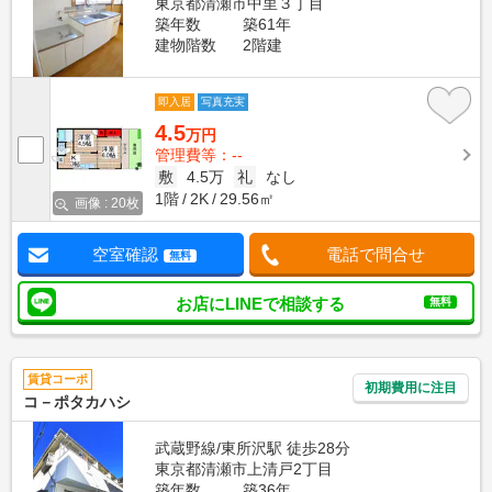
東京都清瀬市中里３丁目
築年数
築61年
建物階数
2階建
即入居
写真充実
4.5
万円
管理費等：--
敷
4.5万
礼
なし
1階
2K
29.56㎡
画像 : 20枚
空室確認
電話で問合せ
無料
お店にLINEで相談する
無料
賃貸コーポ
初期費用に注目
コ－ポタカハシ
武蔵野線/東所沢駅 徒歩28分
東京都清瀬市上清戸2丁目
築年数
築36年