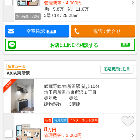
管理費等：4,000円
敷
5.8万
礼
11.6万
3階
1K
25.28㎡
画像 : 23枚
空室確認
電話で問合せ
無料
お店にLINEで相談する
無料
賃貸コーポ
初期費用に注目
AXIA東所沢
NEW
武蔵野線/東所沢駅 徒歩10分
埼玉県所沢市東所沢１丁目
築年数
築浅
建物階数
3階建
新着
写真充実
インターネット無料
8
万円
管理費等：3,000円