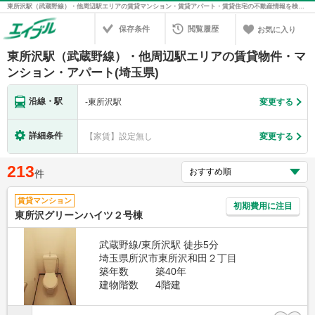
東所沢駅（武蔵野線）・他周辺駅エリアの賃貸マンション・賃貸アパート・賃貸住宅の不動産情報を検索！不動産賃貸の物件探しは、お部屋探しのエイブル
保存条件
閲覧履歴
お気に入り
東所沢駅（武蔵野線）・他周辺駅エリアの賃貸物件・マ
ンション・アパート(埼玉県)
沿線・駅
-
東所沢駅
変更する
詳細条件
【家賃】設定無し
変更する
213
件
賃貸マンション
初期費用に注目
東所沢グリーンハイツ２号棟
武蔵野線/東所沢駅 徒歩5分
埼玉県所沢市東所沢和田２丁目
築年数
築40年
建物階数
4階建