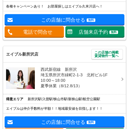
各種キャンペーンあり！ お部屋探しはエイブル久米川店へ！
この店舗に問合せる
無料
電話で問合せ
店舗来店予約
無料
この店舗の掲載
エイブル新所沢店
賃貸物件一覧へ
西武新宿線 新所沢
埼玉県所沢市緑町2-1-3 北村ビル1F
10:00～18:00
夏季休業（8/12.8/13）
得意エリア
新所沢駅/入曽駅/狭山市駅/新狭山駅/航空公園駅
エイブルは仲介手数料が半額！！地域最安値を目指します！！
この店舗に問合せる
無料