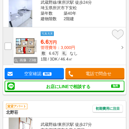
武蔵野線/東所沢駅 徒歩24分
埼玉県所沢市下安松
築年数
築40年
建物階数
2階建
写真充実
6.6
万円
管理費等：3,000円
敷
6.6万
礼
なし
1階
3DK
46.4㎡
画像 : 23枚
空室確認
電話で問合せ
無料
お店にLINEで相談する
無料
賃貸アパート
初期費用に注目
北野荘
武蔵野線/東所沢駅 徒歩27分