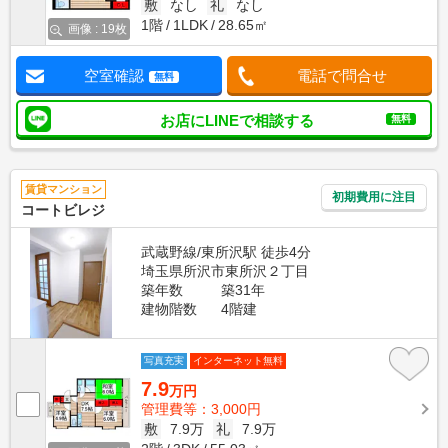
敷
なし
礼
なし
1階
1LDK
28.65㎡
画像 : 19枚
空室確認
電話で問合せ
無料
お店にLINEで相談する
無料
賃貸マンション
初期費用に注目
コートビレジ
武蔵野線/東所沢駅 徒歩4分
埼玉県所沢市東所沢２丁目
築年数
築31年
建物階数
4階建
写真充実
インターネット無料
7.9
万円
管理費等：3,000円
敷
7.9万
礼
7.9万