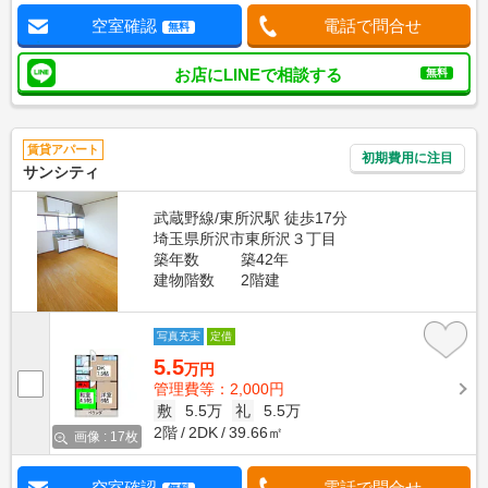
空室確認
電話で問合せ
無料
お店にLINEで相談する
無料
賃貸アパート
初期費用に注目
サンシティ
武蔵野線/東所沢駅 徒歩17分
埼玉県所沢市東所沢３丁目
築年数
築42年
建物階数
2階建
写真充実
定借
5.5
万円
管理費等：2,000円
敷
5.5万
礼
5.5万
2階
2DK
39.66㎡
画像 : 17枚
空室確認
電話で問合せ