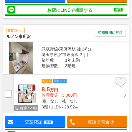
お店にLINEで相談する
無料
賃貸コーポ
初期費用に注目
ルノン東所沢
武蔵野線/東所沢駅 徒歩8分
埼玉県所沢市東所沢２丁目
築年数
1年未満
建物階数
3階建
即入居
写真充実
8.5
万円
管理費等：3,000円
敷
なし
礼
なし
3階
1LDK
28.52㎡
画像 : 23枚
空室確認
電話で問合せ
無料