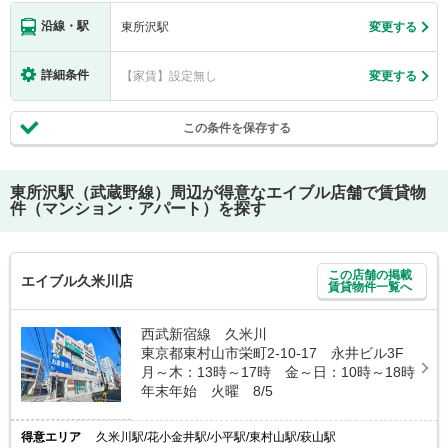
沿線・駅
東所沢駅
変更する
詳細条件
【家賃】設定無し
変更する
この条件を保存する
東所沢駅（武蔵野線）
周辺が得意なエイブル店舗で賃貸物
件（マンション・アパート）を探す
この店舗の掲載
エイブル久米川店
賃貸物件一覧へ
西武新宿線 久米川
東京都東村山市栄町2-10-17 永井ビル3F
月～木：13時～17時 金～日：10時～18時
年末年始 火曜 8/5
得意エリア
久米川駅/花小金井駅/小平駅/東村山駅/萩山駅