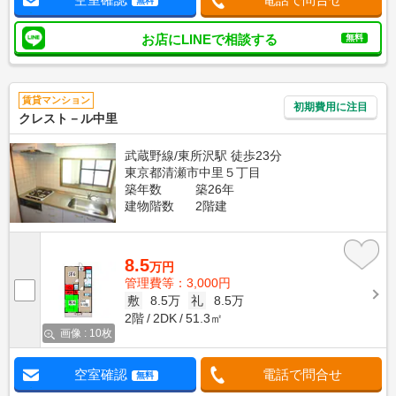
無料
お店にLINEで相談する
無料
賃貸マンション
初期費用に注目
クレスト－ル中里
武蔵野線/東所沢駅 徒歩23分
東京都清瀬市中里５丁目
築年数
築26年
建物階数
2階建
8.5
万円
管理費等：3,000円
敷
8.5万
礼
8.5万
2階
2DK
51.3㎡
画像 : 10枚
空室確認
電話で問合せ
無料