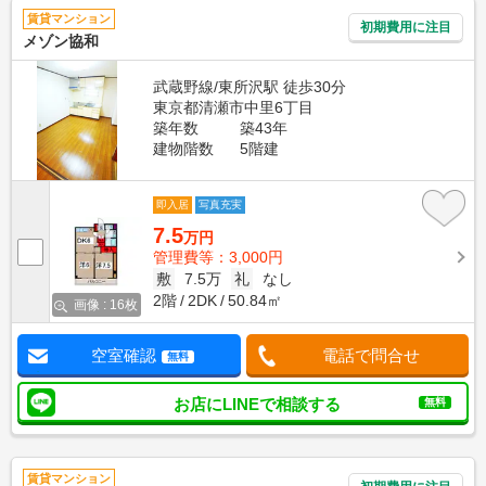
賃貸マンション
初期費用に注目
メゾン協和
武蔵野線/東所沢駅 徒歩30分
東京都清瀬市中里6丁目
築年数
築43年
建物階数
5階建
即入居
写真充実
7.5
万円
管理費等：3,000円
敷
7.5万
礼
なし
2階
2DK
50.84㎡
画像 : 16枚
空室確認
電話で問合せ
無料
お店にLINEで相談する
無料
賃貸マンション