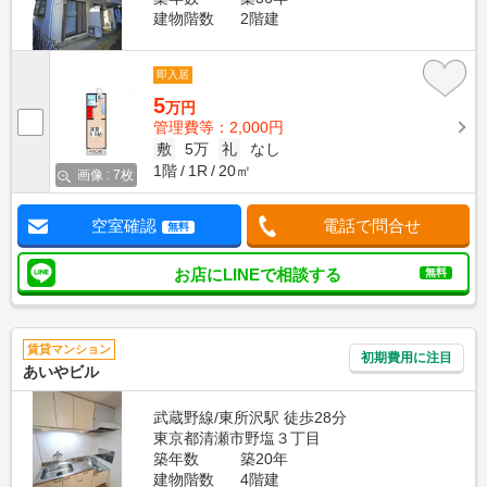
建物階数
2階建
即入居
5
万円
管理費等：2,000円
敷
5万
礼
なし
1階
1R
20㎡
画像 : 7枚
空室確認
電話で問合せ
無料
お店にLINEで相談する
無料
賃貸マンション
初期費用に注目
あいやビル
武蔵野線/東所沢駅 徒歩28分
東京都清瀬市野塩３丁目
築年数
築20年
建物階数
4階建