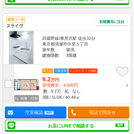
賃貸コーポ
初期費用に注目
スライヴ
武蔵野線/東所沢駅 徒歩32分
東京都清瀬市中里５丁目
築年数
築浅
建物階数
3階建
即入居
写真充実
インターネット無料
9.2
万円
管理費等：4,000円
敷
9.2万
礼
なし
3階
1LDK
40.46㎡
画像 : 23枚
空室確認
電話で問合せ
無料
お店にLINEで相談する
無料