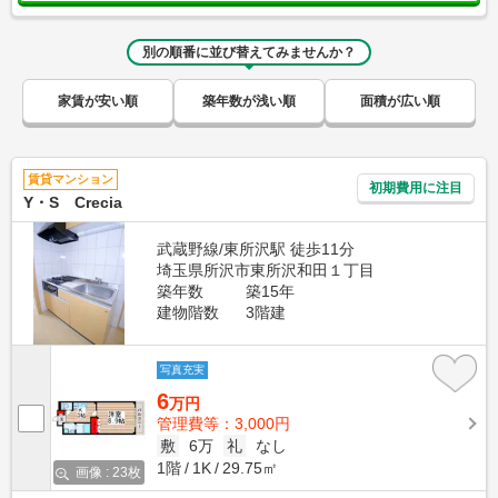
別の順番に並び替えてみませんか？
家賃が安い順
築年数が浅い順
面積が広い順
賃貸マンション
初期費用に注目
Y・S Crecia
武蔵野線/東所沢駅 徒歩11分
埼玉県所沢市東所沢和田１丁目
築年数
築15年
建物階数
3階建
写真充実
6
万円
管理費等：3,000円
敷
6万
礼
なし
1階
1K
29.75㎡
画像 : 23枚