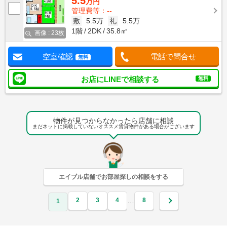
5.5
万円
管理費等：--
敷
5.5万
礼
5.5万
1階
2DK
35.8㎡
画像 : 23枚
空室確認
電話で問合せ
無料
お店にLINEで相談する
無料
物件が見つからなかったら店舗に相談
まだネットに掲載していないオススメ賃貸物件がある場合がございます
エイブル店舗でお部屋探しの相談をする
2
3
4
8
…
1