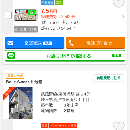
写真充実
定借
7.5
万円
管理費等：2,500円
敷
7.5万
礼
7.5万
2階
3DK
54.54㎡
画像 : 17枚
空室確認
電話で問合せ
無料
お店にLINEで相談する
無料
賃貸コーポ
初期費用に注目
Belle Sweet Ⅱ号館
NEW
武蔵野線/東所沢駅 徒歩4分
埼玉県所沢市東所沢１丁目
築年数
1年未満
建物階数
3階建
新着
インターネット無料