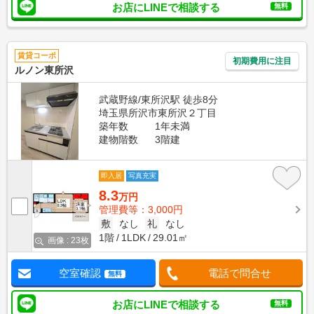
お店にLINEで相談する
無料
賃貸コーポ
初期費用に注目
ルノン東所沢
武蔵野線/東所沢駅 徒歩8分
埼玉県所沢市東所沢２丁目
築年数
1年未満
建物階数
3階建
即入居
写真充実
8.3
万円
管理費等：3,000円
敷
なし
礼
なし
1階
1LDK
29.01㎡
画像 : 23枚
空室確認
電話で問合せ
無料
お店にLINEで相談する
無料