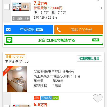
7.2
万円
管理費等：3,000円
敷
7.2万
礼
7.2万
1階
1K
26.2㎡
画像 : 7枚
空室確認
電話で問合せ
無料
お店にLINEで相談する
無料
賃貸マンション
初期費用に注目
アドミラブ－ル
NEW
武蔵野線/東所沢駅 徒歩4分
埼玉県所沢市東所沢和田１丁目
築年数
築20年
建物階数
4階建
新着
写真充実
定借
5.8
万円