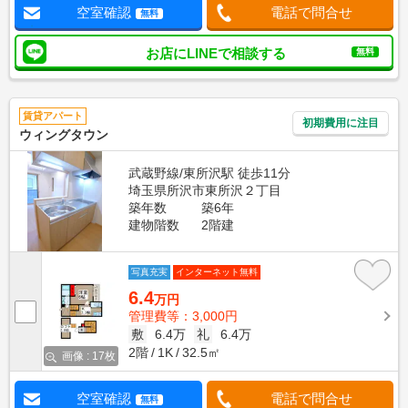
空室確認
電話で問合せ
無料
お店にLINEで相談する
無料
賃貸アパート
初期費用に注目
ウィングタウン
武蔵野線/東所沢駅 徒歩11分
埼玉県所沢市東所沢２丁目
築年数
築6年
建物階数
2階建
写真充実
インターネット無料
6.4
万円
管理費等：3,000円
敷
6.4万
礼
6.4万
2階
1K
32.5㎡
画像 : 17枚
空室確認
電話で問合せ
無料