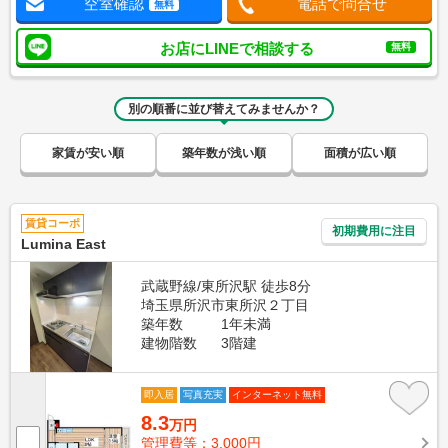
空室確認
電話で問合せ
無料
お店にLINEで相談する
無料
別の順番に並び替えてみませんか？
家賃が安い順
築年数が浅い順
面積が広い順
賃貸コーポ
初期費用に注目
Lumina East
武蔵野線/東所沢駅 徒歩8分
埼玉県所沢市東所沢２丁目
築年数
1年未満
建物階数
3階建
即入居
写真充実
インターネット無料
8.3
万円
管理費等：3,000円