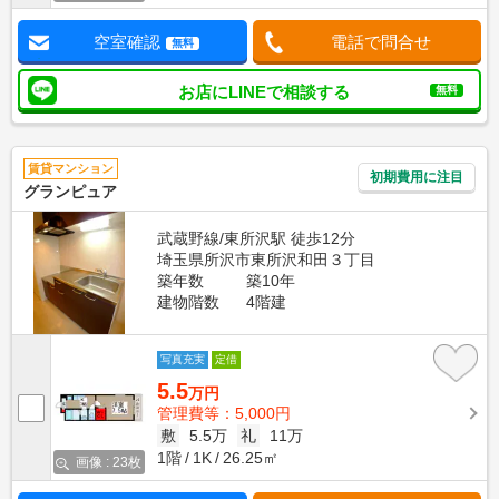
空室確認
電話で問合せ
無料
お店にLINEで相談する
無料
賃貸マンション
初期費用に注目
グランピュア
武蔵野線/東所沢駅 徒歩12分
埼玉県所沢市東所沢和田３丁目
築年数
築10年
建物階数
4階建
写真充実
定借
5.5
万円
管理費等：5,000円
敷
5.5万
礼
11万
1階
1K
26.25㎡
画像 : 23枚