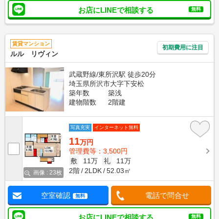
お店にLINEで相談する
無料
賃貸マンション
初期費用に注目
ルル リヴィン
武蔵野線/東所沢駅 徒歩20分
埼玉県所沢市大字下安松
築年数
築浅
建物階数
2階建
写真充実
インターネット無料
11
万円
管理費等：3,500円
敷
11万
礼
11万
2階
2LDK
52.03㎡
画像 : 23枚
空室確認
電話で問合せ
無料
お店にLINEで相談する
無料