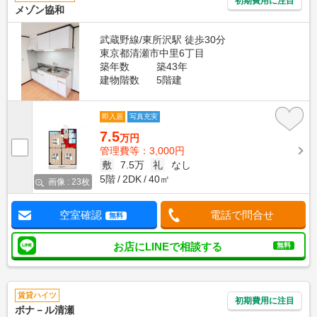
初期費用に注目
メゾン協和
武蔵野線/東所沢駅 徒歩30分
東京都清瀬市中里6丁目
築年数
築43年
建物階数
5階建
即入居
写真充実
7.5
万円
管理費等：3,000円
敷
7.5万
礼
なし
5階
2DK
40㎡
画像 : 23枚
空室確認
電話で問合せ
無料
お店にLINEで相談する
無料
賃貸ハイツ
初期費用に注目
ボナ－ル清瀬