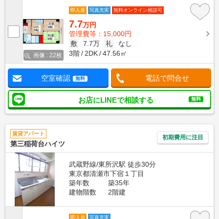
即入居
写真充実
無料オンライン相談可
7.7
万円
管理費等：15,000円
敷
7.7万
礼
なし
3階
2DK
47.56㎡
画像 : 22枚
空室確認
電話で問合せ
無料
お店にLINEで相談する
無料
賃貸アパート
初期費用に注目
第三稲荷台ハイツ
武蔵野線/東所沢駅 徒歩30分
東京都清瀬市下宿１丁目
築年数
築35年
建物階数
2階建
即入居
写真充実