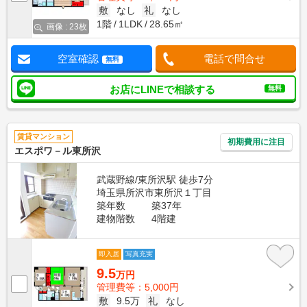
敷
なし
礼
なし
1階
1LDK
28.65㎡
画像 : 23枚
空室確認
電話で問合せ
無料
お店にLINEで相談する
無料
賃貸マンション
初期費用に注目
エスポワ－ル東所沢
武蔵野線/東所沢駅 徒歩7分
埼玉県所沢市東所沢１丁目
築年数
築37年
建物階数
4階建
即入居
写真充実
9.5
万円
管理費等：5,000円
敷
9.5万
礼
なし