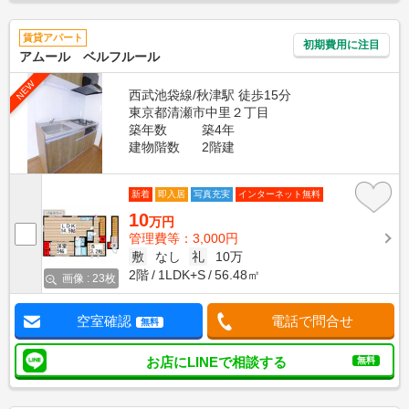
賃貸アパート
初期費用に注目
アムール ベルフルール
NEW
西武池袋線/秋津駅 徒歩15分
東京都清瀬市中里２丁目
築年数
築4年
建物階数
2階建
新着
即入居
写真充実
インターネット無料
10
万円
管理費等：3,000円
敷
なし
礼
10万
2階
1LDK+S
56.48㎡
画像 : 23枚
空室確認
電話で問合せ
無料
お店にLINEで相談する
無料