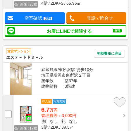
4階
2DK+S
65.96㎡
画像 : 23枚
空室確認
電話で問合せ
無料
お店にLINEで相談する
無料
賃貸マンション
初期費用に注目
エステ－トドミ－ル
武蔵野線/東所沢駅 徒歩10分
埼玉県所沢市東所沢２丁目
築年数
築37年
建物階数
3階建
即入居
写真充実
6.7
万円
管理費等：3,000円
敷
なし
礼
なし
3階
2DK
39.5㎡
画像 : 17枚