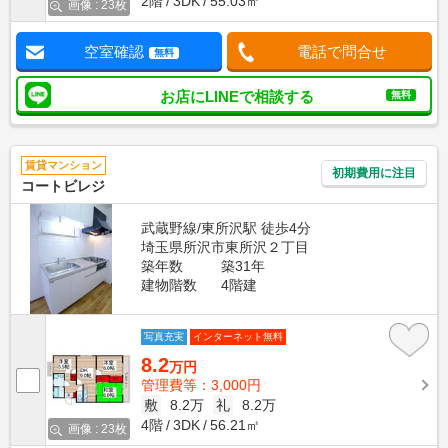
2階
3DK
55.03㎡
画像 : 23枚
空室確認
電話で問合せ
無料
お店にLINEで相談する
無料
賃貸マンション
初期費用に注目
コートビレジ
武蔵野線/東所沢駅 徒歩4分
埼玉県所沢市東所沢２丁目
築年数
築31年
建物階数
4階建
写真充実
インターネット無料
8.2
万円
管理費等：3,000円
敷
8.2万
礼
8.2万
4階
3DK
56.21㎡
画像 : 23枚