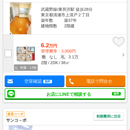
武蔵野線/東所沢駅 徒歩28分
東京都清瀬市上清戸２丁目
築年数
築37年
建物階数
2階建
6.2
万円
管理費等：3,000円
敷
なし
礼
3.1万
2階
2DK
38㎡
画像 : 14枚
空室確認
電話で問合せ
無料
お店にLINEで相談する
無料
賃貸コーポ
初期費用に注目
サンコ－ポ