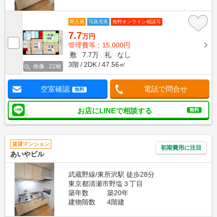
即入居
写真充実
無料オンライン相談可
7.7
万円
管理費等：15,000円
敷
7.7万
礼
なし
3階
2DK
47.56㎡
画像 : 22枚
空室確認
電話で問合せ
無料
お店にLINEで相談する
無料
賃貸マンション
初期費用に注目
あいやビル
武蔵野線/東所沢駅 徒歩28分
東京都清瀬市野塩３丁目
築年数
築20年
建物階数
4階建