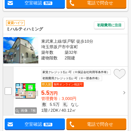
空室確認
電話で問合せ
無料
賃貸ハイツ
初期費用に注目
ミハルティハミング
東武東上線/坂戸駅 徒歩10分
埼玉県坂戸市中富町
築年数
築32年
建物階数
2階建
家賃クレジット払い可（※保証会社利用等条件有）
初期費用クレジット払い可（※一部条件有）
即入居
無料オンライン相談可
5.5
万円
管理費等：3,000円
敷
5.5万
礼
なし
1階
2DK
40.12㎡
画像 : 7枚
空室確認
電話で問合せ
無料