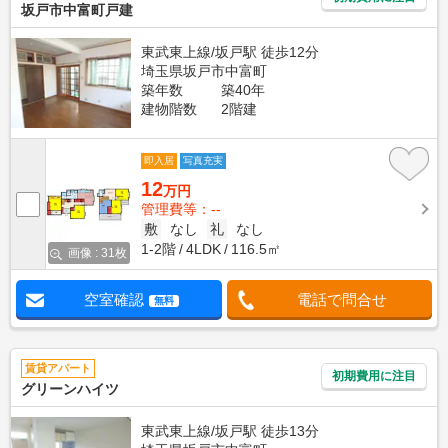
坂戸市中富町戸建
東武東上線/坂戸駅 徒歩12分
埼玉県坂戸市中富町
築年数
築40年
建物階数
2階建
即入居
写真充実
12
万円
管理費等：--
敷
なし
礼
なし
1-2階
4LDK
116.5㎡
画像 : 31枚
空室確認
電話で問合せ
無料
賃貸アパート
初期費用に注目
グリーンハイツ
東武東上線/坂戸駅 徒歩13分