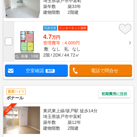
埼玉県坂戸市中富町
築年数
築33年
建物階数
2階建
写真充実
インターネット無料
4.7
万円
管理費等：4,000円
敷
なし
礼
なし
2階
2DK
44.72㎡
画像 : 18枚
空室確認
電話で問合せ
無料
賃貸ハイツ
初期費用に注目
ボナール
NEW
東武東上線/坂戸駅 徒歩14分
埼玉県坂戸市中富町
築年数
築12年
建物階数
2階建