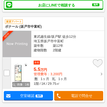
お店にLINEで相談する
無料
賃貸アパート
ボナール (坂戸市中富町)
NEW
東武越生線/坂戸駅 徒歩12分
埼玉県坂戸市中富町
築年数
築12年
建物階数
2階建
新着
5.5
万円
管理費等：3,200円
敷
1ヶ月
礼
1ヶ月
1階
1K
29.75㎡
画像 : 1枚
空室確認
電話で問合せ
無料