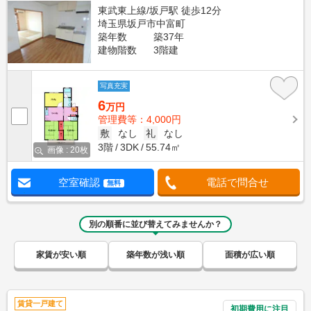
東武東上線/坂戸駅 徒歩12分
埼玉県坂戸市中富町
築年数
築37年
建物階数
3階建
写真充実
6
万円
管理費等：4,000円
敷
なし
礼
なし
3階
3DK
55.74㎡
画像 : 20枚
空室確認
電話で問合せ
無料
別の順番に並び替えてみませんか？
家賃が安い順
築年数が浅い順
面積が広い順
賃貸一戸建て
初期費用に注目