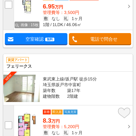
6.95
万円
管理費等：3,500円
敷
なし
礼
1ヶ月
1階
1LDK
46.06㎡
画像 : 15枚
空室確認
電話で問合せ
無料
賃貸アパート
フェリークス
NEW
東武東上線/坂戸駅 徒歩15分
埼玉県坂戸市中富町
築年数
築17年
建物階数
2階建
新着
即入居
写真充実
8.3
万円
管理費等：5,200円
敷
なし
礼
1ヶ月