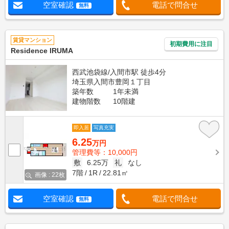
空室確認
電話で問合せ
無料
賃貸マンション
初期費用に注目
Residence IRUMA
西武池袋線/入間市駅 徒歩4分
埼玉県入間市豊岡１丁目
築年数
1年未満
建物階数
10階建
即入居
写真充実
6.25
万円
管理費等：10,000円
敷
6.25万
礼
なし
7階
1R
22.81㎡
画像 : 22枚
空室確認
電話で問合せ
無料