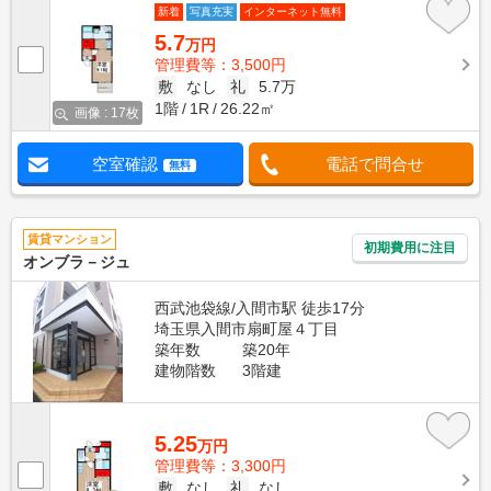
新着
写真充実
インターネット無料
5.7
万円
管理費等：3,500円
敷
なし
礼
5.7万
1階
1R
26.22㎡
画像 : 17枚
空室確認
電話で問合せ
無料
賃貸マンション
初期費用に注目
オンブラ－ジュ
西武池袋線/入間市駅 徒歩17分
埼玉県入間市扇町屋４丁目
築年数
築20年
建物階数
3階建
5.25
万円
管理費等：3,300円
敷
なし
礼
なし