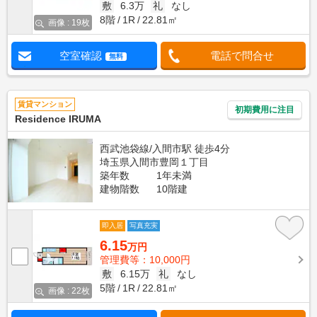
敷
6.3万
礼
なし
8階
1R
22.81㎡
画像 : 19枚
空室確認
電話で問合せ
無料
賃貸マンション
初期費用に注目
Residence IRUMA
西武池袋線/入間市駅 徒歩4分
埼玉県入間市豊岡１丁目
築年数
1年未満
建物階数
10階建
即入居
写真充実
6.15
万円
管理費等：10,000円
敷
6.15万
礼
なし
5階
1R
22.81㎡
画像 : 22枚