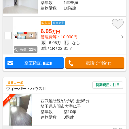
築年数
1年未満
建物階数
10階建
即入居
写真充実
6.05
万円
管理費等：10,000円
敷
6.05万
礼
なし
3階
1R
22.81㎡
画像 : 22枚
空室確認
電話で問合せ
無料
賃貸コーポ
初期費用に注目
ウィーバー・ハウスⅡ
NEW
西武池袋線/仏子駅 徒歩5分
埼玉県入間市大字仏子
築年数
築10年
建物階数
3階建