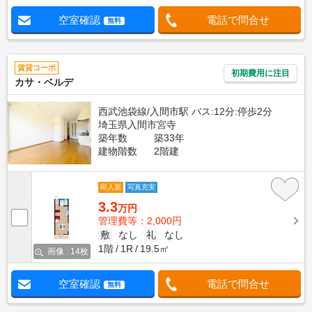
空室確認
電話で問合せ
無料
賃貸コーポ
初期費用に注目
カサ・ベルデ
西武池袋線/入間市駅 バス:12分:停歩2分
埼玉県入間市宮寺
築年数
築33年
建物階数
2階建
即入居
写真充実
3.3
万円
管理費等：2,000円
敷
なし
礼
なし
1階
1R
19.5㎡
画像 : 14枚
空室確認
電話で問合せ
無料