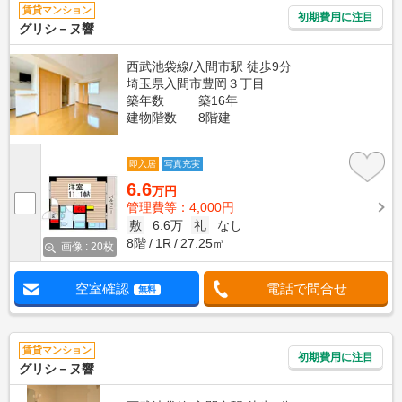
賃貸マンション
初期費用に注目
グリシ－ヌ響
西武池袋線/入間市駅 徒歩9分
埼玉県入間市豊岡３丁目
築年数
築16年
建物階数
8階建
即入居
写真充実
6.6
万円
管理費等：4,000円
敷
6.6万
礼
なし
8階
1R
27.25㎡
画像 : 20枚
空室確認
電話で問合せ
無料
賃貸マンション
初期費用に注目
グリシ－ヌ響