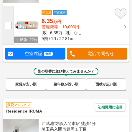
即入居
写真充実
6.35
万円
管理費等：10,000円
敷
6.35万
礼
なし
9階
1R
22.81㎡
画像 : 22枚
空室確認
電話で問合せ
無料
別の順番に並び替えてみませんか？
家賃が安い順
築年数が浅い順
面積が広い順
賃貸マンション
初期費用に注目
Residence IRUMA
西武池袋線/入間市駅 徒歩4分
埼玉県入間市豊岡１丁目