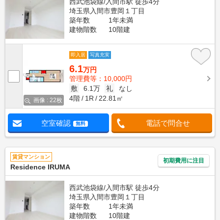
西武池袋線/入間市駅 徒歩4分
埼玉県入間市豊岡１丁目
築年数
1年未満
建物階数
10階建
即入居
写真充実
6.1
万円
管理費等：10,000円
敷
6.1万
礼
なし
4階
1R
22.81㎡
画像 : 22枚
空室確認
電話で問合せ
無料
賃貸マンション
初期費用に注目
Residence IRUMA
西武池袋線/入間市駅 徒歩4分
埼玉県入間市豊岡１丁目
築年数
1年未満
建物階数
10階建