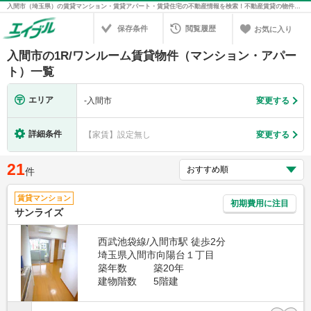
入間市（埼玉県）の賃貸マンション・賃貸アパート・賃貸住宅の不動産情報を検索！不動産賃貸の物件探しは、お部屋探しのエイブル
保存条件
閲覧履歴
お気に入り
入間市の1R/ワンルーム賃貸物件（マンション・アパー
ト）一覧
エリア
-
入間市
変更する
詳細条件
【家賃】設定無し
変更する
21
件
賃貸マンション
初期費用に注目
サンライズ
西武池袋線/入間市駅 徒歩2分
埼玉県入間市向陽台１丁目
築年数
築20年
建物階数
5階建