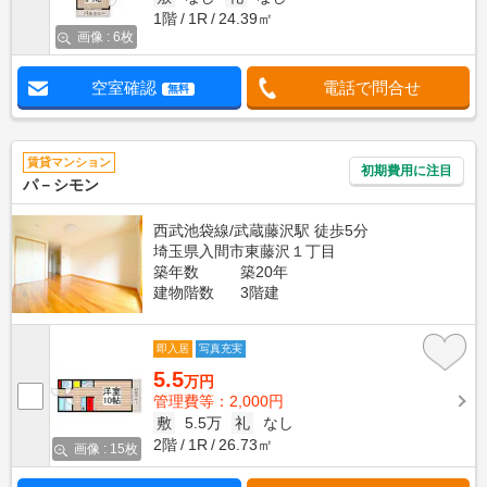
1階
1R
24.39㎡
画像 : 6枚
空室確認
電話で問合せ
無料
賃貸マンション
初期費用に注目
パ－シモン
西武池袋線/武蔵藤沢駅 徒歩5分
埼玉県入間市東藤沢１丁目
築年数
築20年
建物階数
3階建
即入居
写真充実
5.5
万円
管理費等：2,000円
敷
5.5万
礼
なし
2階
1R
26.73㎡
画像 : 15枚