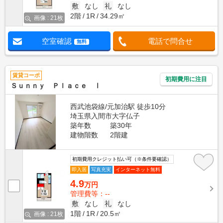
敷
なし
礼
なし
2階
1R
34.29㎡
画像 : 21枚
空室確認
電話で問合せ
無料
賃貸コーポ
初期費用に注目
Ｓｕｎｎｙ Ｐｌａｃｅ Ⅰ
西武池袋線/元加治駅 徒歩10分
埼玉県入間市大字仏子
築年数
築30年
建物階数
2階建
初期費用クレジット払い可（※条件要確認）
即入居
写真充実
インターネット無料
4.9
万円
管理費等：--
敷
なし
礼
なし
1階
1R
20.5㎡
画像 : 21枚