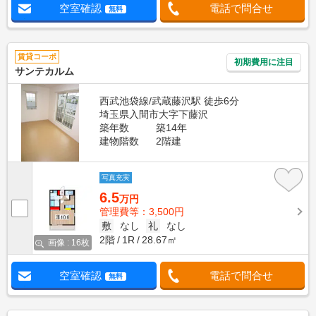
空室確認
電話で問合せ
無料
賃貸コーポ
初期費用に注目
サンテカルム
西武池袋線/武蔵藤沢駅 徒歩6分
埼玉県入間市大字下藤沢
築年数
築14年
建物階数
2階建
写真充実
6.5
万円
管理費等：3,500円
敷
なし
礼
なし
2階
1R
28.67㎡
画像 : 16枚
空室確認
電話で問合せ
無料