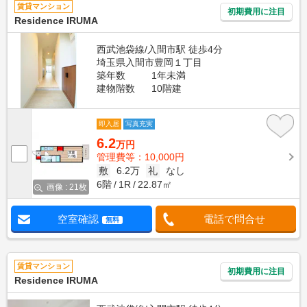
賃貸マンション
初期費用に注目
Residence IRUMA
西武池袋線/入間市駅 徒歩4分
埼玉県入間市豊岡１丁目
築年数
1年未満
建物階数
10階建
即入居
写真充実
6.2
万円
管理費等：10,000円
敷
6.2万
礼
なし
6階
1R
22.87㎡
画像 : 21枚
空室確認
電話で問合せ
無料
賃貸マンション
初期費用に注目
Residence IRUMA