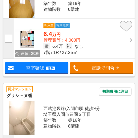
築年数
築16年
建物階数
8階建
即入居
写真充実
6.4
万円
管理費等：4,000円
敷
6.4万
礼
なし
7階
1R
27.25㎡
画像 : 20枚
空室確認
電話で問合せ
無料
賃貸マンション
初期費用に注目
グリシ－ヌ響
西武池袋線/入間市駅 徒歩9分
埼玉県入間市豊岡３丁目
築年数
築16年
建物階数
8階建