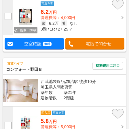
写真充実
6.2
万円
管理費等：4,000円
敷
6.2万
礼
なし
3階
1R
27.25㎡
画像 : 20枚
空室確認
電話で問合せ
無料
賃貸ハイツ
初期費用に注目
コンフォート野田Ｂ
西武池袋線/元加治駅 徒歩10分
埼玉県入間市野田
築年数
築21年
建物階数
2階建
即入居
写真充実
5.8
万円
管理費等：5,000円