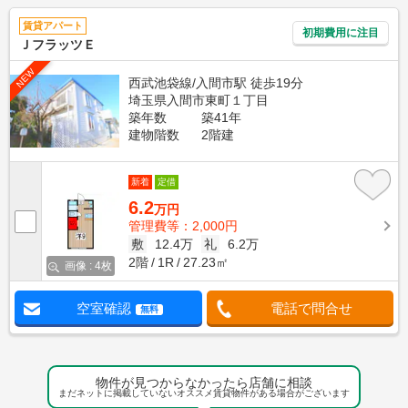
賃貸アパート
初期費用に注目
ＪフラッツＥ
NEW
西武池袋線/入間市駅 徒歩19分
埼玉県入間市東町１丁目
築年数
築41年
建物階数
2階建
新着
定借
6.2
万円
管理費等：2,000円
敷
12.4万
礼
6.2万
2階
1R
27.23㎡
画像 : 4枚
空室確認
電話で問合せ
無料
物件が見つからなかったら店舗に相談
まだネットに掲載していないオススメ賃貸物件がある場合がございます