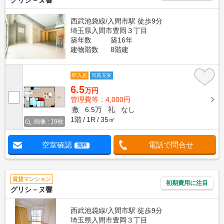
グリシ－ヌ響
西武池袋線/入間市駅 徒歩9分
埼玉県入間市豊岡３丁目
築年数
築16年
建物階数
8階建
即入居
写真充実
6.5
万円
管理費等：4,000円
敷
6.5万
礼
なし
1階
1R
35㎡
画像 : 19枚
空室確認
電話で問合せ
無料
賃貸マンション
初期費用に注目
グリシ－ヌ響
西武池袋線/入間市駅 徒歩9分
埼玉県入間市豊岡３丁目