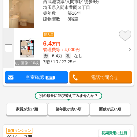
西武池袋線/入間市駅 徒歩9分
埼玉県入間市豊岡３丁目
築年数
築16年
建物階数
8階建
即入居
6.4
万円
管理費等：4,000円
敷
6.4万
礼
なし
7階
1R
27.25㎡
画像 : 10枚
空室確認
電話で問合せ
無料
別の順番に並び替えてみませんか？
家賃が安い順
築年数が浅い順
面積が広い順
賃貸マンション
初期費用に注目