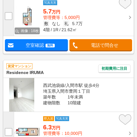
写真充実
5.7
万円
管理費等：5,000円
敷
なし
礼
5.7万
4階
1R
21.62㎡
画像 : 18枚
空室確認
電話で問合せ
無料
賃貸マンション
初期費用に注目
Residence IRUMA
西武池袋線/入間市駅 徒歩4分
埼玉県入間市豊岡１丁目
築年数
1年未満
建物階数
10階建
即入居
写真充実
6.3
万円
管理費等：10,000円