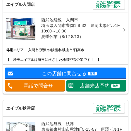
この店舗の掲載
エイブル入間店
賃貸物件一覧へ
西武池袋線 入間市
埼玉県入間市豊岡1-8-32 豊岡太陽ビル1F
10:00～18:00
夏季休業（8/12.8/13）
得意エリア
入間市/所沢市/飯能市/狭山市/日高市
【 埼玉エイブルは埼玉に根ざした地域密着企業です！ 】
この店舗に問合せる
無料
電話で問合せ
店舗来店予約
無料
この店舗の掲載
エイブル秋津店
賃貸物件一覧へ
西武池袋線 秋津
東京都東村山市秋津町5-13-57 唐澤ビル1F