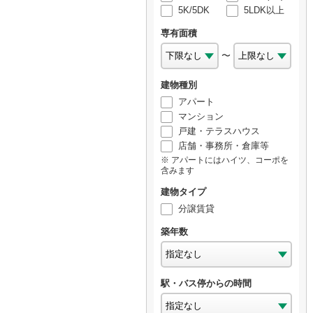
5K/5DK
5LDK以上
専有面積
〜
建物種別
アパート
マンション
戸建・テラスハウス
店舗・事務所・倉庫等
アパートにはハイツ、コーポを
含みます
建物タイプ
分譲賃貸
築年数
駅・バス停からの時間