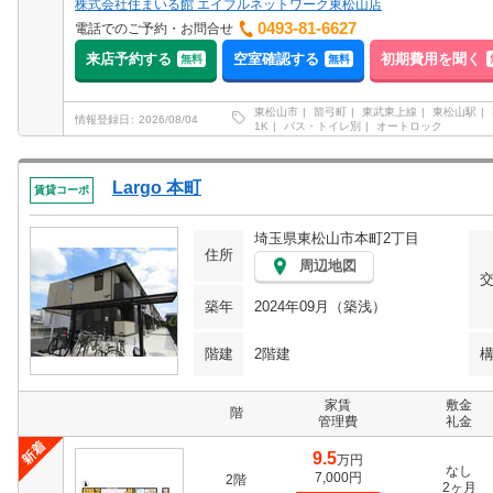
株式会社住まいる館 エイブルネットワーク東松山店
0493-81-6627
電話でのご予約・お問合せ
来店予約する
空室確認する
初期費用を聞く
無料
無料
東松山市
箭弓町
東武東上線
東松山駅
情報登録日
2026/08/04
1K
バス・トイレ別
オートロック
Largo 本町
賃貸コーポ
埼玉県東松山市本町2丁目
住所
周辺地図
築年
2024年09月（築浅）
階建
2階建
家賃
敷金
階
管理費
礼金
9.5
万円
なし
7,000円
2階
2ヶ月