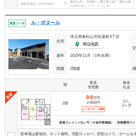
東松山市
和泉町
東武東上線
東松山駅
情報登録日
2026/08/02
2LDK(+S)
バス・トイレ別
ル・ボヌール
賃貸コーポ
埼玉県東松山市松葉町4丁目
住所
周辺地図
築年
2025年11月（1年未満）
階建
2階建
家賃
敷金
階
管理費
礼金
9.6
万円
なし
2,900円
2階
2ヶ月
インターネット無料
家賃クレジット払い可（※条件要確認）
初期費用クレ