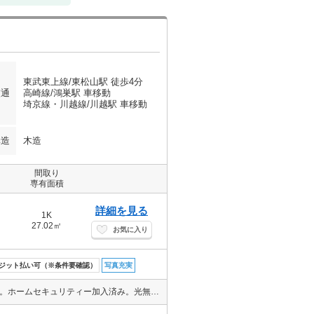
東武東上線/東松山駅 徒歩4分
交通
高崎線/鴻巣駅 車移動
埼京線・川越線/川越駅 車移動
構造
木造
間取り
専有面積
詳細を見る
1K
27.02㎡
お気に入り
ジット払い可（※条件要確認）
写真充実
3月完成予定新築。都市ガス使用。防犯カメラ。敷地内駐車場。駐輪場。ホームセキュリティー加入済み。光無料。