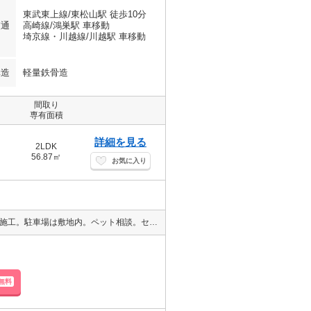
東武東上線/東松山駅 徒歩10分
交通
高崎線/鴻巣駅 車移動
埼京線・川越線/川越駅 車移動
構造
軽量鉄骨造
間取り
専有面積
詳細を見る
2LDK
56.87㎡
お気に入り
8月完成予定新築。ＢＳ・ＣＳ対応。インターネット無料。大和ハウス施工。駐車場は敷地内。ペット相談。セコム加入。
無料