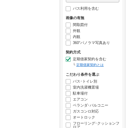
バス利用を含む
画像の有無
間取図付
外観
内観
360°パノラマ写真あり
契約方式
定期借家契約を含む
定期借家契約とは
こだわり条件を選ぶ
バス･トイレ別
室内洗濯機置場
駐車場付
エアコン
ベランダ･バルコニー
ガスコンロ対応
オートロック
フローリング･クッションフ
ロア