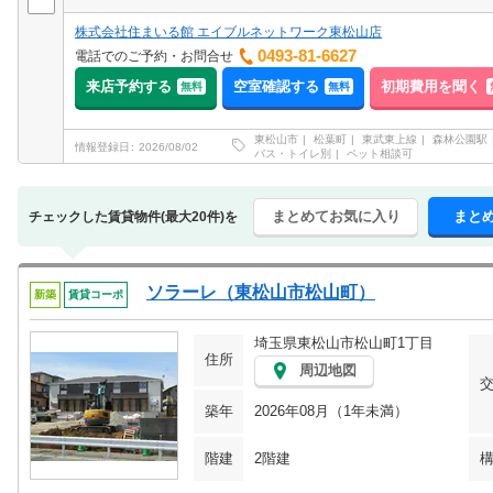
株式会社住まいる館 エイブルネットワーク東松山店
0493-81-6627
電話でのご予約・お問合せ
来店予約する
空室確認する
初期費用を聞く
無料
無料
東松山市
松葉町
東武東上線
森林公園駅
情報登録日
2026/08/02
バス・トイレ別
ペット相談可
まとめてお気に入り
まと
チェックした賃貸物件(最大20件)を
ソラーレ（東松山市松山町）
新築
賃貸コーポ
埼玉県東松山市松山町1丁目
住所
周辺地図
築年
2026年08月（1年未満）
階建
2階建