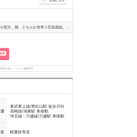
お気に入り
ＢＳ・ＣＳ対応。都市ガス。ネット無料。ペット相談可(犬・猫限定)。小型犬、猫、どちらか世帯１匹迄相談。ホームセキュリティー加入済み。駐車場は敷地内。
無料
LDK(+S)
ペット相談可
東武東上線/東松山駅 徒歩10分
交通
高崎線/鴻巣駅 車移動
埼京線・川越線/川越駅 車移動
構造
軽量鉄骨造