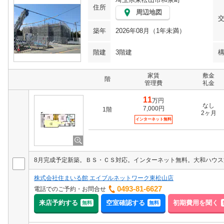
住所
周辺地図
築年
2026年08月（1年未満）
階建
3階建
家賃
敷金
階
管理費
礼金
11
万円
なし
7,000円
1階
2ヶ月
インターネット無料
株式会社住まいる館 エイブルネットワーク東松山店
0493-81-6627
電話でのご予約・お問合せ
来店予約する
空室確認する
初期費用を聞く
無料
無料