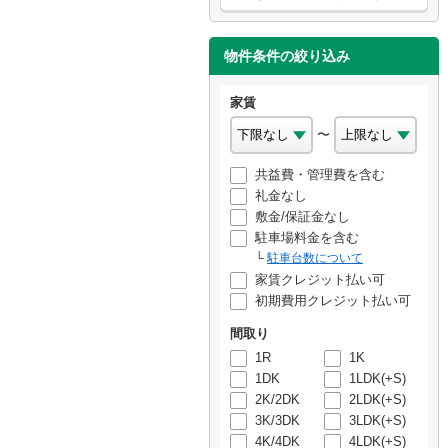
物件条件の絞り込み
家賃
〜
共益費・管理費を含む
礼金なし
敷金/保証金なし
駐車場料金を含む
駐車台数について
家賃クレジット払い可
初期費用クレジット払い可
間取り
1R
1K
1DK
1LDK(+S)
2K/2DK
2LDK(+S)
3K/3DK
3LDK(+S)
4K/4DK
4LDK(+S)