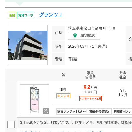
グランツＪ
新築
賃貸コーポ
埼玉県東松山市箭弓町3丁目
住所
周辺地図
築年
2026年03月（1年未満）
階建
3階建
家賃
敷金
階
管理費
礼金
6.2
万円
1階
なし
3,300円
1ヶ月
即入居可
インターネット無料
家賃クレジット払い可（※条件要確認）
初期費用クレ