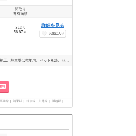
間取り
専有面積
詳細を見る
2LDK
56.87㎡
お気に入り
8月完成予定新築。ＢＳ・ＣＳ対応。インターネット無料。大和ハウス施工。駐車場は敷地内。ペット相談。セコム加入。
無料
高崎線
鴻巣駅
埼京線・川越線
川越駅