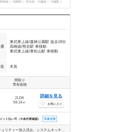
高崎線
鴻巣駅
埼京線・川越線
川越駅
東武東上線/森林公園駅 徒歩18分
交通
高崎線/熊谷駅 車移動
東武東上線/東松山駅 車移動
構造
木造
間取り
専有面積
詳細を見る
2LDK
59.16㎡
お気に入り
ジット払い可（※条件要確認）
写真充実
駐車場は敷地内。ネット無料。宅配ロッカー。防犯カメラ。ホームセキュリティー加入済み。システムキッチン。ペット相談。小型犬、猫、世帯合計2匹迄相談。