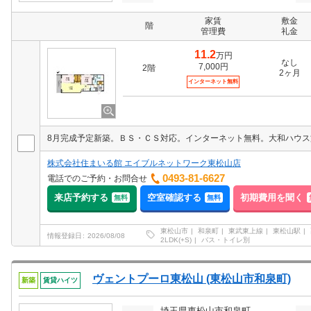
家賃
敷金
階
管理費
礼金
11.2
万円
なし
7,000円
2階
2ヶ月
インターネット無料
株式会社住まいる館 エイブルネットワーク東松山店
0493-81-6627
電話でのご予約・お問合せ
来店予約する
空室確認する
初期費用を聞く
無料
無料
東松山市
和泉町
東武東上線
東松山駅
情報登録日
2026/08/08
2LDK(+S)
バス・トイレ別
ヴェントプーロ東松山 (東松山市和泉町)
新築
賃貸ハイツ
埼玉県東松山市和泉町