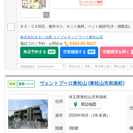
インターネット無料
株式会社住まいる館 エイブルネットワーク東松山店
0493-81-6627
電話でのご予約・お問合せ
来店予約する
空室確認する
初期費用を聞く
無料
無料
東松山市
本町
東武東上線
東松山駅
2
情報登録日
2026/08/08
ヴェントプーロ東松山 (東松山市和泉町)
新築
賃貸ハイツ
埼玉県東松山市和泉町
住所
周辺地図
築年
2026年08月（1年未満）
階建
3階建