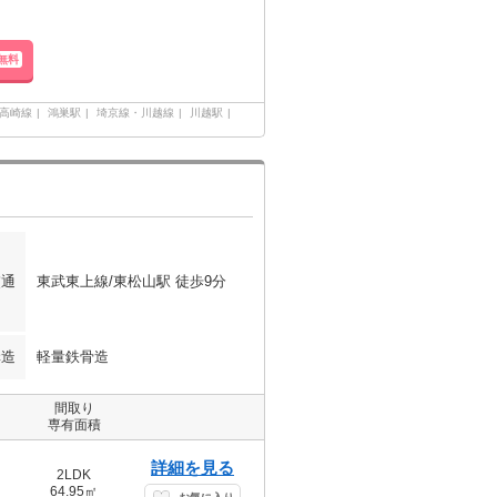
無料
高崎線
鴻巣駅
埼京線・川越線
川越駅
交通
東武東上線/東松山駅 徒歩9分
構造
軽量鉄骨造
間取り
専有面積
詳細を見る
2LDK
64.95㎡