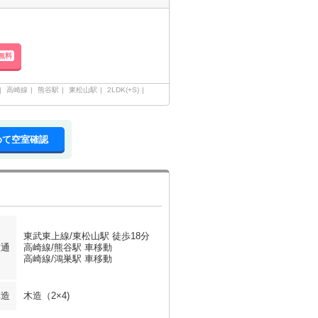
無料
高崎線
熊谷駅
東松山駅
2LDK(+S)
めて空室確認
東武東上線/東松山駅 徒歩18分
交通
高崎線/熊谷駅 車移動
高崎線/鴻巣駅 車移動
構造
木造（2×4)