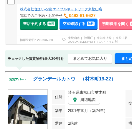
株式会社住まいる館 エイブルネットワーク東松山店
0493-81-6627
電話でのご予約・お問合せ
来店予約する
空室確認する
初期費用を聞く
無料
無料
東松山市
神明町
東武東上線
東松山駅
情報登録日
2026/07/30
3K/3DK/3LDK(+S)
バス・トイレ別
まとめてお気に入り
まと
チェックした賃貸物件(最大20件)を
グランデールカトウ （材木町19-22）
賃貸アパート
埼玉県東松山市材木町
住所
周辺地図
築年
2001年10月（築24年）
階建
2階建