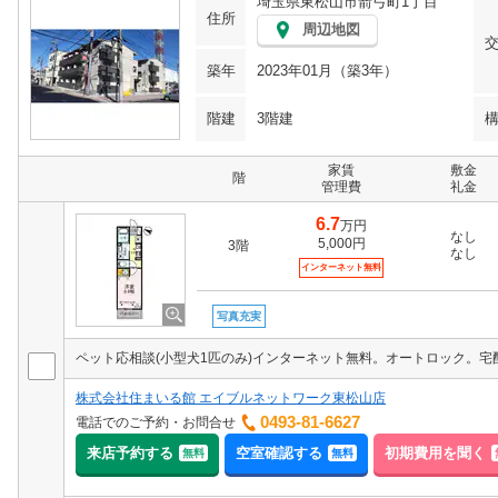
埼玉県東松山市箭弓町1丁目
住所
周辺地図
築年
2023年01月（築3年）
階建
3階建
家賃
敷金
階
管理費
礼金
6.7
万円
なし
5,000円
3階
なし
インターネット無料
写真充実
株式会社住まいる館 エイブルネットワーク東松山店
0493-81-6627
電話でのご予約・お問合せ
来店予約する
空室確認する
初期費用を聞く
無料
無料