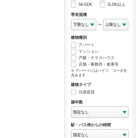
5K/5DK
5LDK以上
専有面積
〜
建物種別
アパート
マンション
戸建・テラスハウス
店舗・事務所・倉庫等
アパートにはハイツ、コーポを
含みます
建物タイプ
分譲賃貸
築年数
駅・バス停からの時間