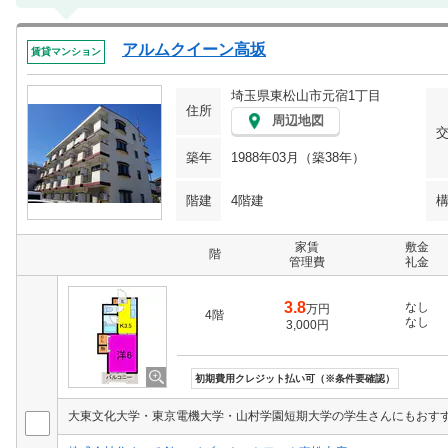
アルムクイーン高坂
賃貸マンション
埼玉県東松山市元宿1丁目
住所
周辺地図
築年
1988年03月（築38年）
階建
4階建
家賃
敷金
階
管理費
礼金
3.8
なし
万円
4階
なし
3,000円
初期費用クレジット払い可（※条件要確認）