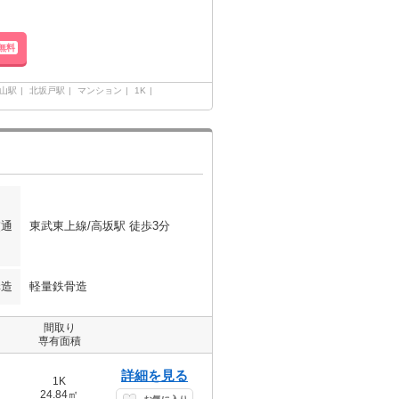
無料
山駅
北坂戸駅
マンション
1K
交通
東武東上線/高坂駅 徒歩3分
構造
軽量鉄骨造
間取り
専有面積
詳細を見る
1K
24.84㎡