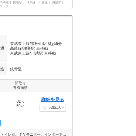
高崎線
熊谷駅
埼京線・川越線
川越駅
ロック
東武東上線/東松山駅 徒歩6分
交通
高崎線/鴻巣駅 車移動
東武東上線/川越駅 車移動
構造
鉄骨造
間取り
専有面積
詳細を見る
3DK
50㎡
お気に入り
敷金・礼金なし。駅まで徒歩6分圏内!。追い焚き。オール洋室。バス・トイレ別。ＴＶモニター。インターネット対応。独立洗面台。室内洗濯機置場。