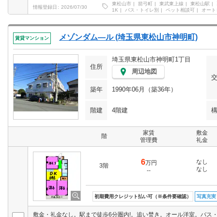
東松山市
箭弓町
東武東上線
東松山駅
情報登録日
2026/07/30
1K
バス・トイレ別
ペット相談可
オート
メゾンダム―ル (埼玉県東松山市神明町)
賃貸マンション
埼玉県東松山市神明町1丁目
住所
周辺地図
築年
1990年06月（築36年）
階建
4階建
家賃
敷金
階
管理費
礼金
6
なし
万円
3階
なし
--
初期費用クレジット払い可（※条件要確認）
写真充実