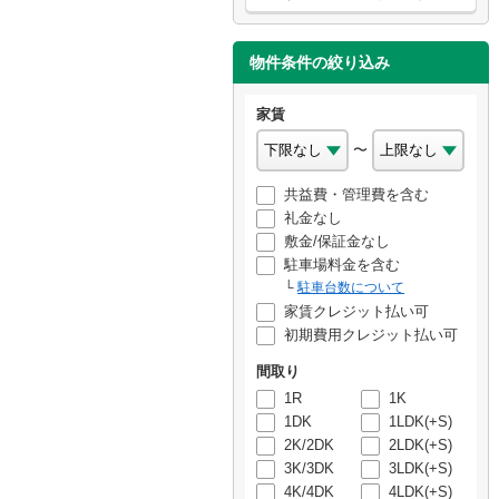
物件条件の絞り込み
家賃
〜
共益費・管理費を含む
礼金なし
敷金/保証金なし
駐車場料金を含む
駐車台数について
家賃クレジット払い可
初期費用クレジット払い可
間取り
1R
1K
1DK
1LDK(+S)
2K/2DK
2LDK(+S)
3K/3DK
3LDK(+S)
4K/4DK
4LDK(+S)