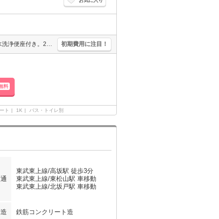
お気に入り
仲介手数料家賃の0.55ヵ月分。洗面化粧台付き。バス・トイレ別。温水洗浄便座付き。2口コンロ。システムキッチン。
初期費用に注目！
無料
ート
1K
バス・トイレ別
東武東上線/高坂駅 徒歩3分
交通
東武東上線/東松山駅 車移動
東武東上線/北坂戸駅 車移動
構造
鉄筋コンクリート造