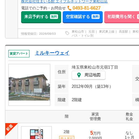
株式会社住まいる館 エイブルネットワーク東松山店
0493-81-6627
電話でのご予約・お問合せ
来店予約する
空室確認する
初期費用を聞く
無料
無料
東松山市
元宿
東武東上線
高坂駅
東松
情報登録日
2026/08/03
バス・トイレ別
ミルキーウェイ
賃貸アパート
埼玉県東松山市元宿1丁目
住所
周辺地図
築年
2012年09月（築13年）
階建
2階建
家賃
敷金
階
管理費
礼金
2階
5
なし
万円
1ヶ月
2,000円
即入居可