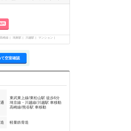
無料
高崎線
鴻巣駅
川越駅
マンション
めて空室確認
東武東上線/東松山駅 徒歩6分
交通
埼京線・川越線/川越駅 車移動
高崎線/熊谷駅 車移動
構造
軽量鉄骨造