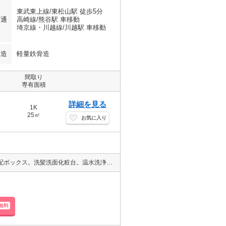
東武東上線/東松山駅 徒歩5分
交通
高崎線/熊谷駅 車移動
埼京線・川越線/川越駅 車移動
構造
軽量鉄骨造
間取り
専有面積
詳細を見る
1K
25㎡
お気に入り
ペット応相談(小型犬1匹のみ)インターネット無料。オートロック。宅配ボックス。洗髪洗面化粧台。温水洗浄暖房便座。浴室乾燥機。ＴＶモニター。バルコニー。ホームセキュリティー対応。
無料