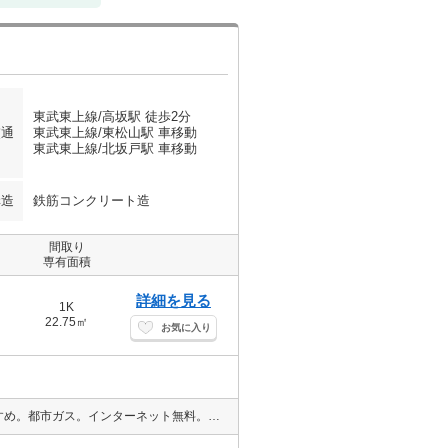
東武東上線/高坂駅 徒歩2分
交通
東武東上線/東松山駅 車移動
東武東上線/北坂戸駅 車移動
構造
鉄筋コンクリート造
間取り
専有面積
詳細を見る
1K
22.75㎡
お気に入り
大東文化大学・東京電機大学・山村学園短期大学の学生さんにもおすすめ。都市ガス。インターネット無料。敷金・礼金なし。バス・トイレ別。室内洗濯機置場。TVインターホン付き。全室南向きのお部屋です。