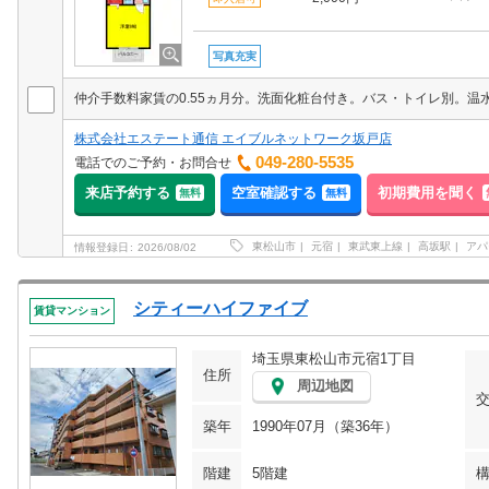
写真充実
株式会社エステート通信 エイブルネットワーク坂戸店
049-280-5535
電話でのご予約・お問合せ
来店予約する
空室確認する
初期費用を聞く
無料
無料
東松山市
元宿
東武東上線
高坂駅
アパ
情報登録日
2026/08/02
シティーハイファイブ
賃貸マンション
埼玉県東松山市元宿1丁目
住所
周辺地図
築年
1990年07月（築36年）
階建
5階建