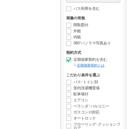
バス利用を含む
画像の有無
間取図付
外観
内観
360°パノラマ写真あり
契約方式
定期借家契約を含む
定期借家契約とは
こだわり条件を選ぶ
バス･トイレ別
室内洗濯機置場
駐車場付
エアコン
ベランダ･バルコニー
ガスコンロ対応
オートロック
フローリング･クッションフ
ロア