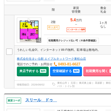
家賃
敷金
階
管理費
礼金
5.4
万円
2階
1ヶ月
--
なし
即入居可
インターネット無料
初期費用クレジット払い可（※条件要確認）
うれしい礼金0!。インターネットWi-Fi無料。駐車場は敷地内。
株式会社住まいる館 エイブルネットワーク東松山店
0493-81-6627
電話でのご予約・お問合せ
来店予約する
空室確認する
初期費用を聞く
無料
無料
東松山市
元宿
東武東上線
高坂駅
東松
情報登録日
2026/08/02
バス・トイレ別
スリール ドゥ
賃貸コーポ