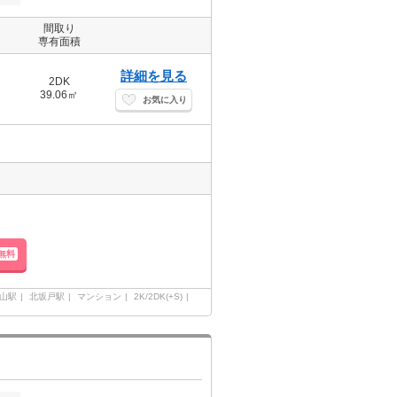
間取り
専有面積
詳細を見る
2DK
39.06㎡
お気に入り
無料
山駅
北坂戸駅
マンション
2K/2DK(+S)