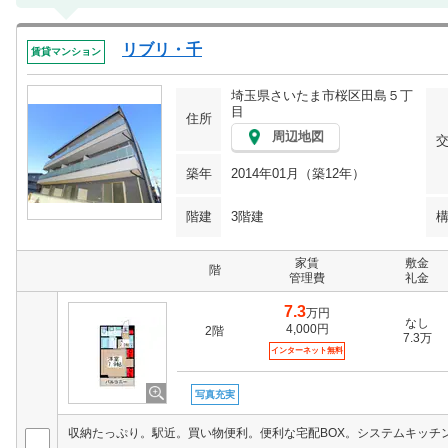
リブリ・千
賃貸マンション
埼玉県さいたま市桜区田島５丁
目
住所
周辺地図
築年
2014年01月（築12年）
階建
3階建
家賃
敷金
階
管理費
礼金
7.3
万円
なし
4,000円
2階
7.3万
インターネット無料
写真充実