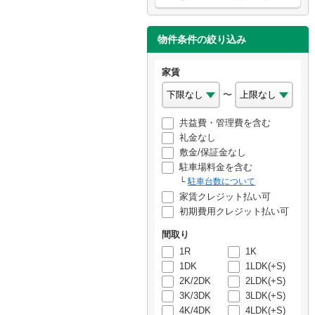
物件条件の絞り込み
家賃
〜
共益費・管理費を含む
礼金なし
敷金/保証金なし
駐車場料金を含む
駐車台数について
家賃クレジット払い可
初期費用クレジット払い可
間取り
1R
1K
1DK
1LDK(+S)
2K/2DK
2LDK(+S)
3K/3DK
3LDK(+S)
4K/4DK
4LDK(+S)