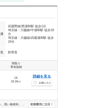
武蔵野線/西浦和駅 徒歩1分
埼京線・川越線/中浦和駅 徒歩18
交通
分
埼京線・川越線/武蔵浦和駅 徒歩
24分
構造
鉄骨造
間取り
専有面積
詳細を見る
1K
26.08㎡
お気に入り
収納たっぷり。駅近。買い物便利。便利な宅配BOX。システムキッチン。買い物便利。人気のオートロック付マンション。内見予約受付中。セコムホームセキュリティ付で安心。
初期費用に注目！