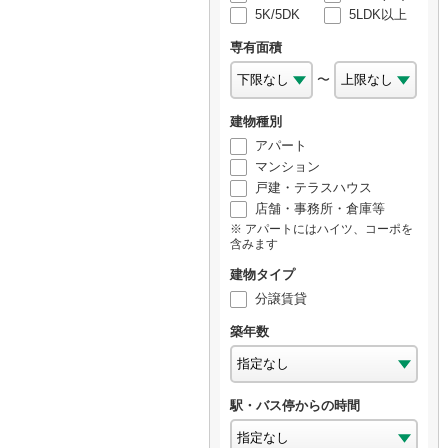
5K/5DK
5LDK以上
専有面積
〜
建物種別
アパート
マンション
戸建・テラスハウス
店舗・事務所・倉庫等
アパートにはハイツ、コーポを
含みます
建物タイプ
分譲賃貸
築年数
駅・バス停からの時間