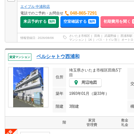
エイブル 中浦和店
048-865-7291
電話でのご予約・お問合せ
来店予約する
空室確認する
初期費用を聞く
無料
無料
さいたま市桜区
田島
武蔵野線
西浦和駅
情報登録日
2026/08/06
マンション
1K
バス・トイレ別
オートロ
ベルシャトウ西浦和
賃貸マンション
埼玉県さいたま市桜区田島5丁
目
住所
周辺地図
築年
1993年01月（築33年）
階建
3階建
家賃
敷金
階
管理費
礼金