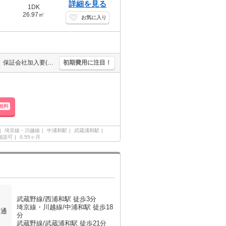
詳細を見る
1DK
26.97㎡
お気に入り
新生活のスタートはここから。清掃費50,000円。南向きで日当り良好。保証会社加入要(初回、月額総支払額の50%)。
初期費用に注目！
無料
埼京線・川越線
中浦和駅
武蔵浦和駅
相談可
0.55ヶ月
武蔵野線/西浦和駅 徒歩3分
埼京線・川越線/中浦和駅 徒歩18
交通
分
武蔵野線/武蔵浦和駅 徒歩21分