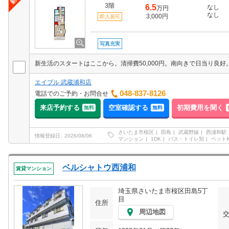
3階
6.5
なし
万円
なし
3,000円
即入居可
写真充実
エイブル 武蔵浦和店
048-837-8126
電話でのご予約・お問合せ
来店予約する
空室確認する
初期費用を聞く
無料
無料
さいたま市桜区
田島
武蔵野線
西浦和駅
情報登録日
2026/08/06
マンション
1DK
バス・トイレ別
ペット
ベルシャトウ西浦和
賃貸マンション
埼玉県さいたま市桜区田島5丁
目
住所
周辺地図