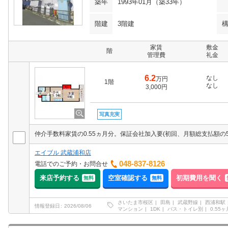
築年
1993年01月（築33年）
階建
3階建
家賃
敷金
階
管理費
礼金
6.2
なし
万円
1階
なし
3,000円
写真充実
仲介手数料家賃の0.55ヵ月分。保証会社加入要(初回、月額総支払額の5
エイブル 武蔵浦和店
048-837-8126
電話でのご予約・お問合せ
来店予約する
空室確認する
初期費用を聞く
無料
無料
さいたま市桜区
田島
武蔵野線
西浦和駅
情報登録日
2026/08/06
マンション
1DK
バス・トイレ別
0.55ヶ