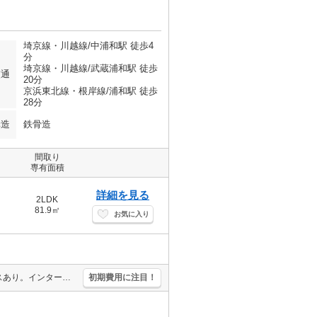
埼京線・川越線/中浦和駅 徒歩4
分
埼京線・川越線/武蔵浦和駅 徒歩
交通
20分
京浜東北線・根岸線/浦和駅 徒歩
28分
構造
鉄骨造
間取り
専有面積
詳細を見る
2LDK
81.9㎡
お気に入り
シャーメゾン物件。駅近。都市ガス使用。オートロック。宅配ボックスあり。インターネット無料。生活環境良好。買い物便利。内見予約受付中。詳細はお問い合わせください。
初期費用に注目！