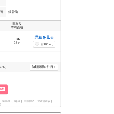
構造
鉄骨造
間取り
専有面積
詳細を見る
1DK
28㎡
お気に入り
0%)。
初期費用に注目！
無料
埼京線・川越線
中浦和駅
武蔵浦和駅
月