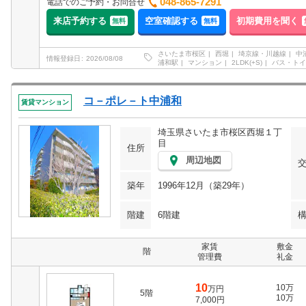
048-865-7291
電話でのご予約・お問合せ
来店予約する
空室確認する
初期費用を聞く
無料
無料
さいたま市桜区
西堀
埼京線・川越線
中
情報登録日
2026/08/08
浦和駅
マンション
2LDK(+S)
バス・トイ
コ－ポレ－ト中浦和
賃貸マンション
埼玉県さいたま市桜区西堀１丁
目
住所
周辺地図
築年
1996年12月（築29年）
階建
6階建
家賃
敷金
階
管理費
礼金
10
10万
万円
5階
10万
7,000円