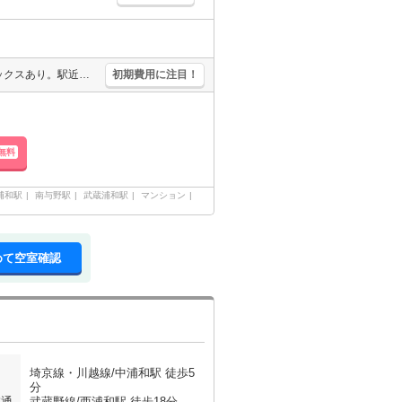
エレベーターあり。追い焚き付き。独立洗面台。買い物便利。宅配ボックスあり。駅近。通勤、通学がスムーズ。店長のお薦め物件。エアコン付き。スーパーへ450m。ファミリーマートへ210m。駐輪場有。
初期費用に注目！
無料
浦和駅
南与野駅
武蔵浦和駅
マンション
めて空室確認
埼京線・川越線/中浦和駅 徒歩5
分
交通
武蔵野線/西浦和駅 徒歩18分