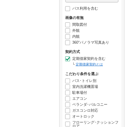
バス利用を含む
画像の有無
間取図付
外観
内観
360°パノラマ写真あり
契約方式
定期借家契約を含む
定期借家契約とは
こだわり条件を選ぶ
バス･トイレ別
室内洗濯機置場
駐車場付
エアコン
ベランダ･バルコニー
ガスコンロ対応
オートロック
フローリング･クッションフ
ロア