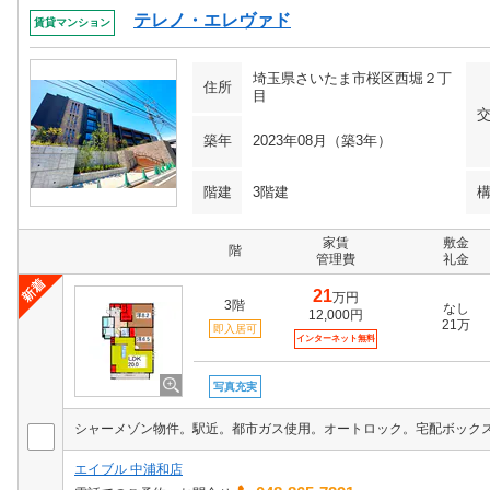
テレノ・エレヴァド
賃貸マンション
埼玉県さいたま市桜区西堀２丁
住所
目
築年
2023年08月（築3年）
階建
3階建
家賃
敷金
階
管理費
礼金
21
万円
3階
なし
12,000円
21万
即入居可
インターネット無料
写真充実
エイブル 中浦和店