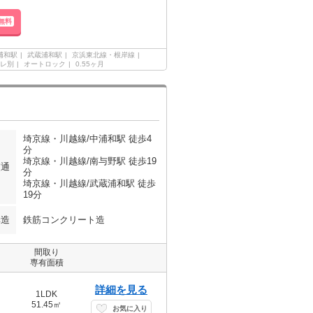
無料
浦和駅
武蔵浦和駅
京浜東北線・根岸線
レ別
オートロック
0.55ヶ月
埼京線・川越線/中浦和駅 徒歩4
分
埼京線・川越線/南与野駅 徒歩19
交通
分
埼京線・川越線/武蔵浦和駅 徒歩
19分
構造
鉄筋コンクリート造
間取り
専有面積
詳細を見る
1LDK
51.45㎡
お気に入り