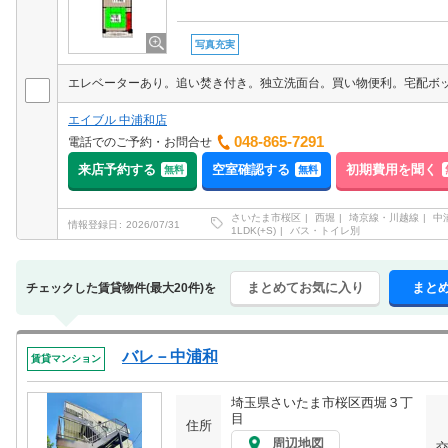
写真充実
エイブル 中浦和店
048-865-7291
電話でのご予約・お問合せ
来店予約する
空室確認する
初期費用を聞く
無料
無料
さいたま市桜区
西堀
埼京線・川越線
中
情報登録日
2026/07/31
1LDK(+S)
バス・トイレ別
まとめてお気に入り
まと
チェックした賃貸物件(最大20件)を
バレ－中浦和
賃貸マンション
埼玉県さいたま市桜区西堀３丁
目
住所
周辺地図