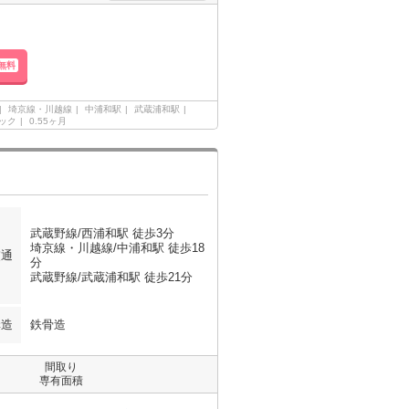
無料
埼京線・川越線
中浦和駅
武蔵浦和駅
ック
0.55ヶ月
武蔵野線/西浦和駅 徒歩3分
埼京線・川越線/中浦和駅 徒歩18
交通
分
武蔵野線/武蔵浦和駅 徒歩21分
構造
鉄骨造
間取り
専有面積