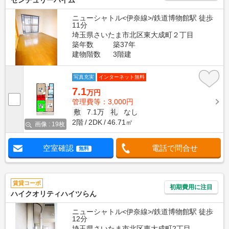
センチュリーハイム
ニューシャトル<伊奈線>/鉄道博物館駅 徒歩
11分
埼玉県さいたま市北区東大成町２丁目
築年数
築37年
建物階数
3階建
写真充実
インターネット無料
7.1
万円
管理費等：3,000円
敷
7.1万
礼
なし
2階
2DK
46.71㎡
画像 : 19枚
空室確認
電話で問合せ
無料
賃貸コーポ
初期費用に注目
ハイクオリティハイツらん
ニューシャトル<伊奈線>/鉄道博物館駅 徒歩
12分
埼玉県さいたま市北区東大成町2丁目