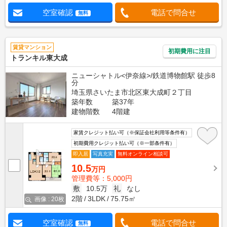
空室確認
電話で問合せ
無料
賃貸マンション
初期費用に注目
トランキル東大成
ニューシャトル<伊奈線>/鉄道博物館駅 徒歩8
分
埼玉県さいたま市北区東大成町２丁目
築年数
築37年
建物階数
4階建
家賃クレジット払い可（※保証会社利用等条件有）
初期費用クレジット払い可（※一部条件有）
即入居
写真充実
無料オンライン相談可
10.5
万円
管理費等：5,000円
敷
10.5万
礼
なし
2階
3LDK
75.75㎡
画像 : 20枚
空室確認
電話で問合せ
無料