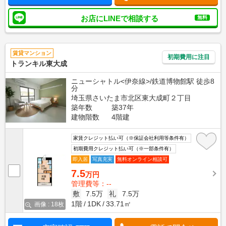
お店にLINEで相談する
無料
賃貸マンション
初期費用に注目
トランキル東大成
ニューシャトル<伊奈線>/鉄道博物館駅 徒歩8
分
埼玉県さいたま市北区東大成町２丁目
築年数
築37年
建物階数
4階建
家賃クレジット払い可（※保証会社利用等条件有）
初期費用クレジット払い可（※一部条件有）
即入居
写真充実
無料オンライン相談可
7.5
万円
管理費等：--
敷
7.5万
礼
7.5万
1階
1DK
33.71㎡
画像 : 18枚