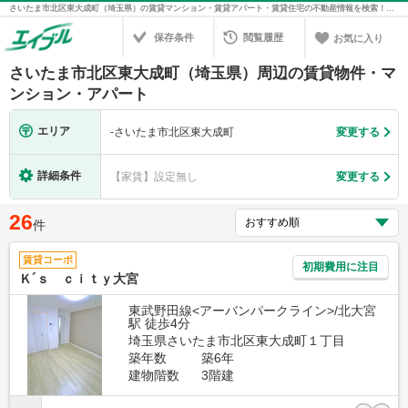
さいたま市北区東大成町（埼玉県）の賃貸マンション・賃貸アパート・賃貸住宅の不動産情報を検索！不動産賃貸の物件探しは、お部屋探しのエイブル
保存条件
閲覧履歴
お気に入り
さいたま市北区東大成町（埼玉県）周辺の賃貸物件・マ
ンション・アパート
エリア
-
さいたま市北区東大成町
変更する
詳細条件
【家賃】設定無し
変更する
26
件
賃貸コーポ
初期費用に注目
Ｋ´ｓ ｃｉｔｙ大宮
東武野田線<アーバンパークライン>/北大宮
駅 徒歩4分
埼玉県さいたま市北区東大成町１丁目
築年数
築6年
建物階数
3階建