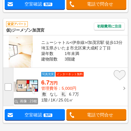
空室確認
電話で問合せ
無料
賃貸アパート
初期費用に注目
仮)ジーメゾン加茂宮
ニューシャトル<伊奈線>/加茂宮駅 徒歩13分
埼玉県さいたま市北区東大成町２丁目
築年数
1年未満
建物階数
3階建
写真充実
インターネット無料
6.7
万円
管理費等：5,000円
敷
なし
礼
6.7万
1階
1K
25.01㎡
画像 : 23枚
空室確認
電話で問合せ
無料