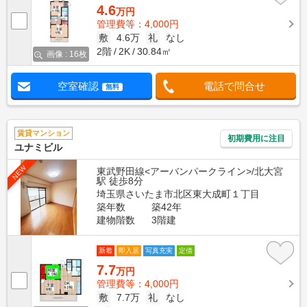
4.6
万円
管理費等：4,000円
敷
4.6万
礼
なし
2階
2K
30.84㎡
画像 : 16枚
空室確認
電話で問合せ
無料
賃貸マンション
初期費用に注目
ユナミビル
NEW
東武野田線<アーバンパークライン>/北大宮
駅 徒歩8分
埼玉県さいたま市北区東大成町１丁目
築年数
築42年
建物階数
3階建
新着
即入居
写真充実
定借
7.7
万円
管理費等：4,000円
敷
7.7万
礼
なし