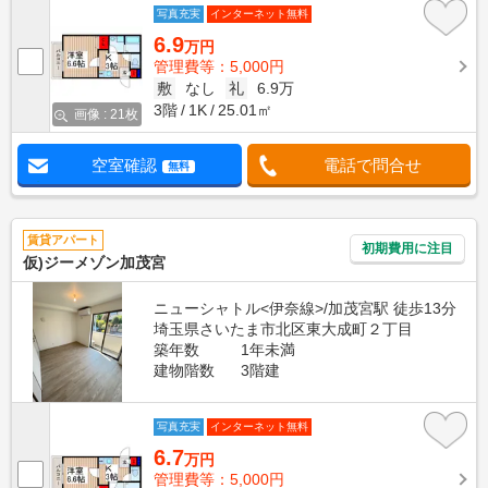
写真充実
インターネット無料
6.9
万円
管理費等：5,000円
敷
なし
礼
6.9万
3階
1K
25.01㎡
画像 : 21枚
空室確認
電話で問合せ
無料
賃貸アパート
初期費用に注目
仮)ジーメゾン加茂宮
ニューシャトル<伊奈線>/加茂宮駅 徒歩13分
埼玉県さいたま市北区東大成町２丁目
築年数
1年未満
建物階数
3階建
写真充実
インターネット無料
6.7
万円
管理費等：5,000円