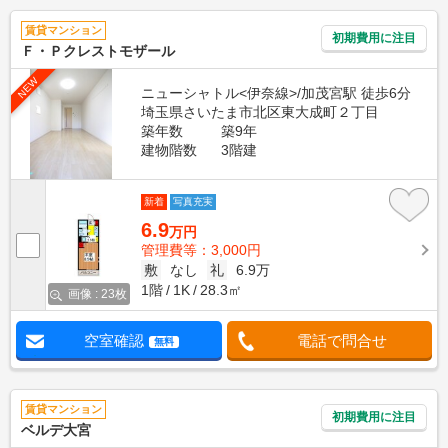
賃貸マンション
初期費用に注目
Ｆ・Ｐクレストモザール
NEW
ニューシャトル<伊奈線>/加茂宮駅 徒歩6分
埼玉県さいたま市北区東大成町２丁目
築年数
築9年
建物階数
3階建
新着
写真充実
6.9
万円
管理費等：3,000円
敷
なし
礼
6.9万
1階
1K
28.3㎡
画像 : 23枚
空室確認
電話で問合せ
無料
賃貸マンション
初期費用に注目
ベルデ大宮