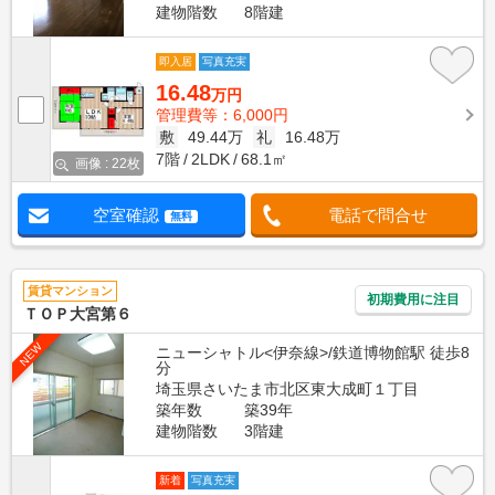
建物階数
8階建
即入居
写真充実
16.48
万円
管理費等：6,000円
敷
49.44万
礼
16.48万
7階
2LDK
68.1㎡
画像 : 22枚
空室確認
電話で問合せ
無料
賃貸マンション
初期費用に注目
ＴＯＰ大宮第６
NEW
ニューシャトル<伊奈線>/鉄道博物館駅 徒歩8
分
埼玉県さいたま市北区東大成町１丁目
築年数
築39年
建物階数
3階建
新着
写真充実