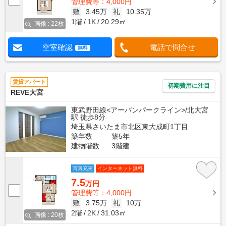
管理費等：4,000円
敷
3.45万
礼
10.35万
1階
1K
20.29㎡
画像 : 22枚
空室確認
電話で問合せ
無料
賃貸アパート
初期費用に注目
REVE大宮
東武野田線<アーバンパークライン>/北大宮
駅 徒歩8分
埼玉県さいたま市北区東大成町1丁目
築年数
築5年
建物階数
3階建
写真充実
インターネット無料
7.5
万円
管理費等：4,000円
敷
3.75万
礼
10万
2階
2K
31.03㎡
画像 : 20枚