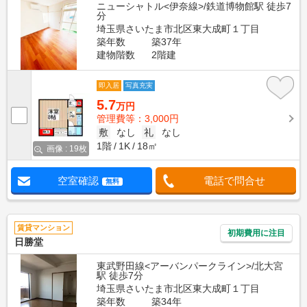
ニューシャトル<伊奈線>/鉄道博物館駅 徒歩7
分
埼玉県さいたま市北区東大成町１丁目
築年数
築37年
建物階数
2階建
即入居
写真充実
5.7
万円
管理費等：3,000円
敷
なし
礼
なし
1階
1K
18㎡
画像 : 19枚
空室確認
電話で問合せ
無料
賃貸マンション
初期費用に注目
日勝堂
東武野田線<アーバンパークライン>/北大宮
駅 徒歩7分
埼玉県さいたま市北区東大成町１丁目
築年数
築34年