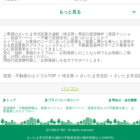
もっと見る
ご希望のさいたま市北区東大成町（埼玉県）周辺の賃貸物件（賃貸マンショ
ン・賃貸アパート・一戸建て賃貸住宅）は見つかりましたか？
エイブルは、お客様のニーズにあったお部屋をご提案し豊かな暮らしを実現さ
せる賃貸業界のプロフェッショナルとして、不動産賃貸仲介サービス事業を中
心に賃貸業界をリードしてきました。
安心・信頼・実績のエイブルに、お部屋探しのことなら何でもお気軽にご相
談・お問い合わせください。
理想の賃貸物件探し・お部屋探しを全力でサポートします。
賃貸・不動産のエイブルTOP
>
埼玉県
>
さいたま市北区
>
さいたま市北
パソコン
トップ
プライバシーポリシー
問合せ・会社概要
賃貸物件・不動産情報は、賃貸マンション・賃貸アパート・賃貸住宅などの不動産を扱う、お
部屋探しのエイブルへ
(C) ABLE INC. All rights reserved.
さいたま市北区東大成町の不動産賃貸の物件情報ならCHINTAI