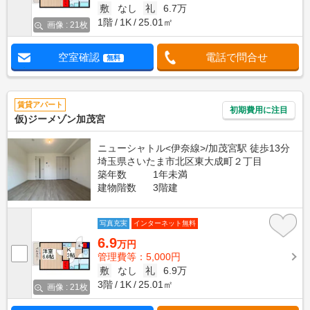
敷
なし
礼
6.7万
1階
1K
25.01㎡
画像 : 21枚
空室確認
電話で問合せ
無料
賃貸アパート
初期費用に注目
仮)ジーメゾン加茂宮
ニューシャトル<伊奈線>/加茂宮駅 徒歩13分
埼玉県さいたま市北区東大成町２丁目
築年数
1年未満
建物階数
3階建
写真充実
インターネット無料
6.9
万円
管理費等：5,000円
敷
なし
礼
6.9万
3階
1K
25.01㎡
画像 : 21枚