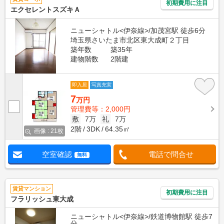
初期費用に注目
エクセレントスズキＡ
ニューシャトル<伊奈線>/加茂宮駅 徒歩6分
埼玉県さいたま市北区東大成町２丁目
築年数
築35年
建物階数
2階建
即入居
写真充実
7
万円
管理費等：2,000円
敷
7万
礼
7万
2階
3DK
64.35㎡
画像 : 21枚
空室確認
電話で問合せ
無料
賃貸マンション
初期費用に注目
フラリッシュ東大成
ニューシャトル<伊奈線>/鉄道博物館駅 徒歩7
分