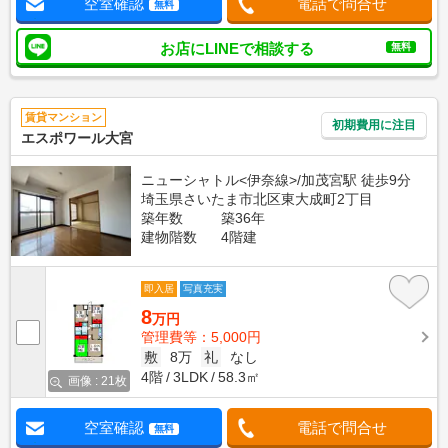
空室確認
電話で問合せ
無料
お店にLINEで相談する
無料
賃貸マンション
初期費用に注目
エスポワール大宮
ニューシャトル<伊奈線>/加茂宮駅 徒歩9分
埼玉県さいたま市北区東大成町2丁目
築年数
築36年
建物階数
4階建
即入居
写真充実
8
万円
管理費等：5,000円
敷
8万
礼
なし
4階
3LDK
58.3㎡
画像 : 21枚
空室確認
電話で問合せ
無料