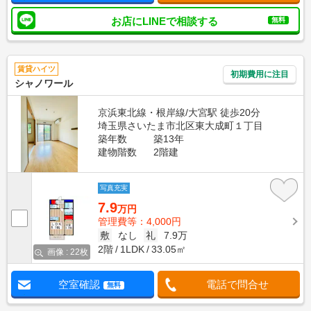
お店にLINEで相談する
無料
賃貸ハイツ
初期費用に注目
シャノワール
京浜東北線・根岸線/大宮駅 徒歩20分
埼玉県さいたま市北区東大成町１丁目
築年数
築13年
建物階数
2階建
写真充実
7.9
万円
管理費等：4,000円
敷
なし
礼
7.9万
2階
1LDK
33.05㎡
画像 : 22枚
空室確認
電話で問合せ
無料