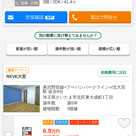
3階
2DK
41.4㎡
画像 : 23枚
空室確認
電話で問合せ
無料
別の順番に並び替えてみませんか？
家賃が安い順
築年数が浅い順
面積が広い順
賃貸アパート
初期費用に注目
REVE大宮
東武野田線<アーバンパークライン>/北大宮
駅 徒歩8分
埼玉県さいたま市北区東大成町1丁目
築年数
築5年
建物階数
3階建
即入居
写真充実
インターネット無料
6.9
万円