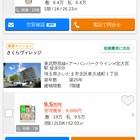
敷
6.4万
礼
6.4万
1階
1K
26.23㎡
画像 : 18枚
空室確認
電話で問合せ
無料
賃貸マンション
初期費用に注目
さくらヴィレッジ
東武野田線<アーバンパークライン>/北大宮
駅 徒歩5分
埼玉県さいたま市北区東大成町１丁目
築年数
築25年
建物階数
7階建
9.5
万円
管理費等：8,000円
敷
19万
礼
9.5万
3階
2LDK
52.02㎡
画像 : 7枚