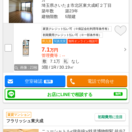
埼玉県さいたま市北区東大成町２丁目
築年数
築23年
建物階数
5階建
家賃クレジット払い可（※保証会社利用等条件有）
初期費用クレジット払い可（※一部条件有）
即入居
写真充実
無料オンライン相談可
7.1
万円
管理費等：--
敷
7.1万
礼
なし
3階
1R
30.19㎡
画像 : 23枚
空室確認
電話で問合せ
無料
お店にLINEで相談する
無料
賃貸マンション
初期費用に注目
フラリッシュ東大成
ニューシャトル<伊奈線>/鉄道博物館駅 徒歩7