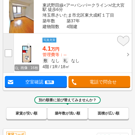
東武野田線<アーバンパークライン>/北大宮
駅 徒歩6分
埼玉県さいたま市北区東大成町１丁目
築年数
築37年
建物階数
4階建
写真充実
4.1
万円
管理費等：--
敷
なし
礼
なし
4階
1R
18㎡
画像 : 16枚
空室確認
電話で問合せ
無料
別の順番に並び替えてみませんか？
家賃が安い順
築年数が浅い順
面積が広い順
賃貸コーポ