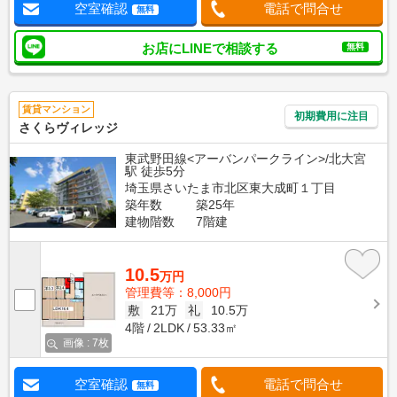
空室確認
電話で問合せ
無料
お店にLINEで相談する
無料
賃貸マンション
初期費用に注目
さくらヴィレッジ
東武野田線<アーバンパークライン>/北大宮
駅 徒歩5分
埼玉県さいたま市北区東大成町１丁目
築年数
築25年
建物階数
7階建
10.5
万円
管理費等：8,000円
敷
21万
礼
10.5万
4階
2LDK
53.33㎡
画像 : 7枚
空室確認
電話で問合せ
無料