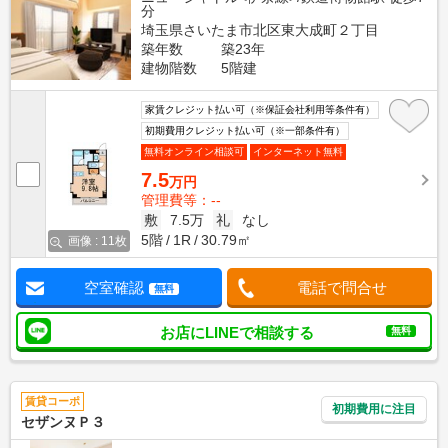
分
埼玉県さいたま市北区東大成町２丁目
築年数
築23年
建物階数
5階建
家賃クレジット払い可（※保証会社利用等条件有）
初期費用クレジット払い可（※一部条件有）
無料オンライン相談可
インターネット無料
7.5
万円
管理費等：--
敷
7.5万
礼
なし
5階
1R
30.79㎡
画像 : 11枚
空室確認
電話で問合せ
無料
お店にLINEで相談する
無料
賃貸コーポ
初期費用に注目
セザンヌＰ３