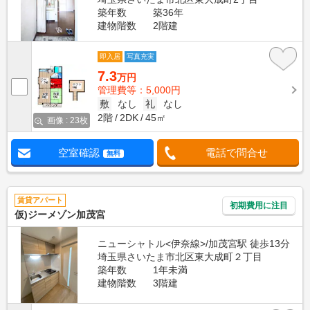
築年数
築36年
建物階数
2階建
即入居
写真充実
7.3
万円
管理費等：5,000円
敷
なし
礼
なし
2階
2DK
45㎡
画像 : 23枚
空室確認
電話で問合せ
無料
賃貸アパート
初期費用に注目
仮)ジーメゾン加茂宮
ニューシャトル<伊奈線>/加茂宮駅 徒歩13分
埼玉県さいたま市北区東大成町２丁目
築年数
1年未満
建物階数
3階建