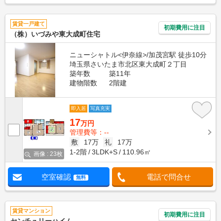
賃貸一戸建て
初期費用に注目
（株）いづみや東大成町住宅
ニューシャトル<伊奈線>/加茂宮駅 徒歩10分
埼玉県さいたま市北区東大成町２丁目
築年数
築11年
建物階数
2階建
即入居
写真充実
17
万円
管理費等：--
敷
17万
礼
17万
1-2階
3LDK+S
110.96㎡
画像 : 23枚
空室確認
電話で問合せ
無料
賃貸マンション
初期費用に注目