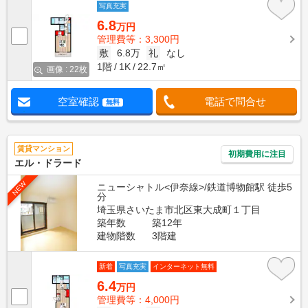
写真充実
6.8
万円
管理費等：3,300円
敷
6.8万
礼
なし
1階
1K
22.7㎡
画像 : 22枚
空室確認
電話で問合せ
無料
賃貸マンション
初期費用に注目
エル・ドラード
NEW
ニューシャトル<伊奈線>/鉄道博物館駅 徒歩5
分
埼玉県さいたま市北区東大成町１丁目
築年数
築12年
建物階数
3階建
新着
写真充実
インターネット無料
6.4
万円
管理費等：4,000円