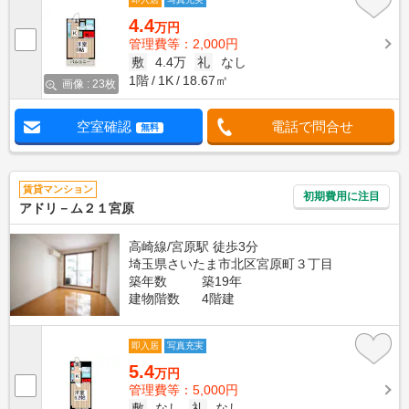
4.4
万円
管理費等：2,000円
敷
4.4万
礼
なし
1階
1K
18.67㎡
画像 : 23枚
空室確認
電話で問合せ
無料
賃貸マンション
初期費用に注目
アドリ－ム２１宮原
高崎線/宮原駅 徒歩3分
埼玉県さいたま市北区宮原町３丁目
築年数
築19年
建物階数
4階建
即入居
写真充実
5.4
万円
管理費等：5,000円
敷
なし
礼
なし