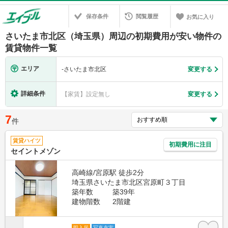
保存条件
閲覧履歴
お気に入り
さいたま市北区（埼玉県）周辺の初期費用が安い物件の
賃貸物件一覧
エリア
-
さいたま市北区
変更する
詳細条件
【家賃】設定無し
変更する
7
件
賃貸ハイツ
初期費用に注目
セイントメゾン
高崎線/宮原駅 徒歩2分
埼玉県さいたま市北区宮原町３丁目
築年数
築39年
建物階数
2階建
即入居
写真充実