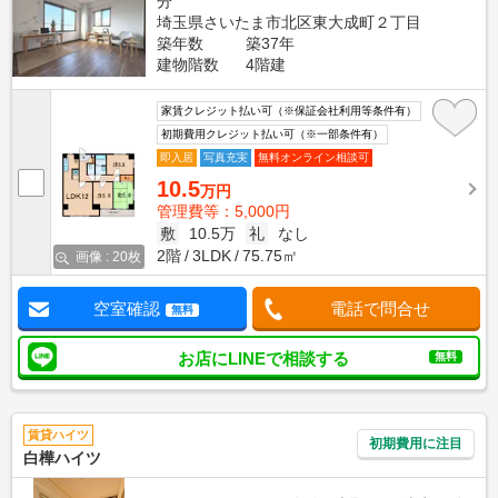
分
埼玉県さいたま市北区東大成町２丁目
築年数
築37年
建物階数
4階建
家賃クレジット払い可（※保証会社利用等条件有）
初期費用クレジット払い可（※一部条件有）
即入居
写真充実
無料オンライン相談可
10.5
万円
管理費等：5,000円
敷
10.5万
礼
なし
2階
3LDK
75.75㎡
画像 : 20枚
空室確認
電話で問合せ
無料
お店にLINEで相談する
無料
賃貸ハイツ
初期費用に注目
白樺ハイツ