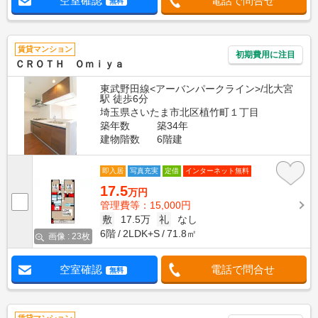
空室確認
電話で問合せ
無料
賃貸マンション
初期費用に注目
ＣＲＯＴＨ Ｏｍｉｙａ
東武野田線<アーバンパークライン>/北大宮
駅 徒歩6分
埼玉県さいたま市北区植竹町１丁目
築年数
築34年
建物階数
6階建
即入居
写真充実
定借
インターネット無料
17.5
万円
管理費等：15,000円
敷
17.5万
礼
なし
6階
2LDK+S
71.8㎡
画像 : 23枚
空室確認
電話で問合せ
無料