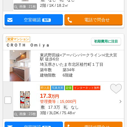
2階
1K
18.2㎡
画像 : 21枚
空室確認
電話で問合せ
無料
賃貸マンション
初期費用に注目
ＣＲＯＴＨ Ｏｍｉｙａ
東武野田線<アーバンパークライン>/北大宮
駅 徒歩6分
埼玉県さいたま市北区植竹町１丁目
築年数
築34年
建物階数
6階建
即入居
写真充実
定借
インターネット無料
17.3
万円
管理費等：15,000円
敷
17.3万
礼
なし
3階
3LDK
75.48㎡
画像 : 23枚