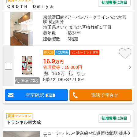
賃貸マンション
初期費用に注目
ＣＲＯＴＨ Ｏｍｉｙａ
東武野田線<アーバンパークライン>/北大宮
駅 徒歩6分
埼玉県さいたま市北区植竹町１丁目
築年数
築34年
建物階数
6階建
即入居
写真充実
インターネット無料
16.9
万円
管理費等：15,000円
敷
16.9万
礼
なし
5階
2LDK+S
71.8㎡
画像 : 23枚
空室確認
電話で問合せ
無料
賃貸マンション
初期費用に注目
トランキル東大成
ニューシャトル<伊奈線>/鉄道博物館駅 徒歩8