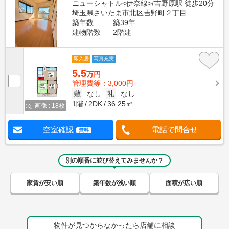
ニューシャトル<伊奈線>/吉野原駅 徒歩20分
埼玉県さいたま市北区吉野町２丁目
築年数
築39年
建物階数
2階建
即入居
写真充実
5.5
万円
管理費等：3,000円
敷
なし
礼
なし
1階
2DK
36.25㎡
画像 : 18枚
空室確認
電話で問合せ
無料
別の順番に並び替えてみませんか？
家賃が安い順
築年数が浅い順
面積が広い順
物件が見つからなかったら店舗に相談