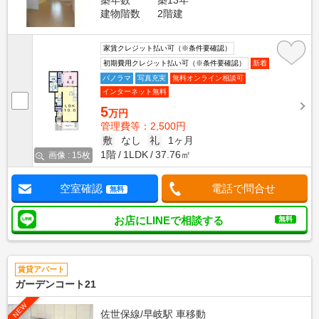
築年数
築13年
建物階数
2階建
家賃クレジット払い可（※条件要確認）
初期費用クレジット払い可（※条件要確認）
新着
パノラマ
写真充実
無料オンライン相談可
インターネット無料
5
万円
管理費等：2,500円
敷
なし
礼
1ヶ月
1階
1LDK
37.76㎡
画像 : 15枚
空室確認
電話で問合せ
無料
お店にLINEで相談する
無料
賃貸アパート
ガーデンコート21
NEW
佐世保線/早岐駅 車移動