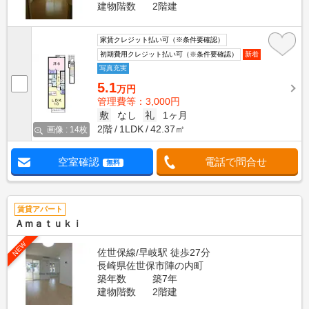
建物階数
2階建
家賃クレジット払い可（※条件要確認）
初期費用クレジット払い可（※条件要確認）
新着
写真充実
5.1
万円
管理費等：3,000円
敷
なし
礼
1ヶ月
2階
1LDK
42.37㎡
画像 : 14枚
空室確認
電話で問合せ
無料
賃貸アパート
Ａｍａｔｕｋｉ
NEW
佐世保線/早岐駅 徒歩27分
長崎県佐世保市陣の内町
築年数
築7年
建物階数
2階建