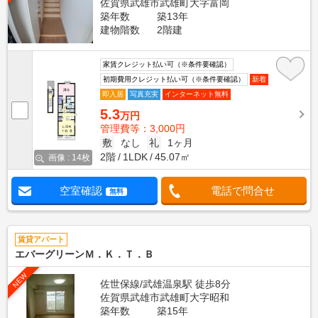
佐賀県武雄市武雄町大字富岡
築年数
築13年
建物階数
2階建
家賃クレジット払い可（※条件要確認）
初期費用クレジット払い可（※条件要確認）
新着
即入居
写真充実
インターネット無料
5.3
万円
管理費等：3,000円
敷
なし
礼
1ヶ月
2階
1LDK
45.07㎡
画像 : 14枚
空室確認
電話で問合せ
無料
賃貸アパート
エバーグリーンＭ．Ｋ．Ｔ．Ｂ
NEW
佐世保線/武雄温泉駅 徒歩8分
佐賀県武雄市武雄町大字昭和
築年数
築15年