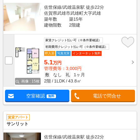
佐世保線/武雄温泉駅 徒歩22分
佐賀県武雄市武雄町大字武雄
築年数
築15年
建物階数
2階建
家賃クレジット払い可（※条件要確認）
初期費用クレジット払い可（※条件要確認）
即入居
写真充実
インターネット無料
5.1
万円
管理費等：3,000円
敷
なし
礼
1ヶ月
2階
1LDK
43.8㎡
画像 : 15枚
空室確認
電話で問合せ
無料
賃貸アパート
サンリット
佐世保線/武雄温泉駅 徒歩22分