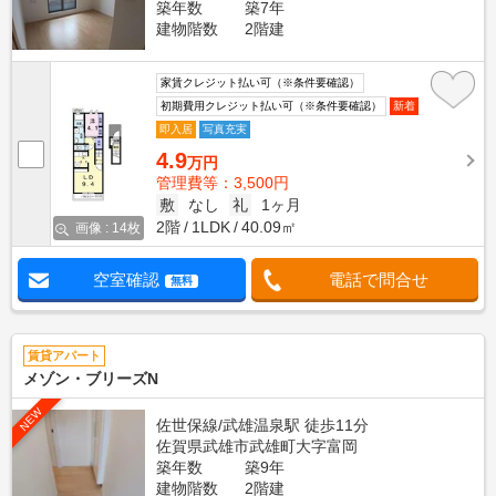
築年数
築7年
建物階数
2階建
家賃クレジット払い可（※条件要確認）
初期費用クレジット払い可（※条件要確認）
新着
即入居
写真充実
4.9
万円
管理費等：3,500円
敷
なし
礼
1ヶ月
2階
1LDK
40.09㎡
画像 : 14枚
空室確認
電話で問合せ
無料
賃貸アパート
メゾン・ブリーズN
NEW
佐世保線/武雄温泉駅 徒歩11分
佐賀県武雄市武雄町大字富岡
築年数
築9年
建物階数
2階建