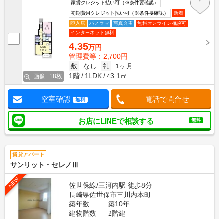
家賃クレジット払い可（※条件要確認）
初期費用クレジット払い可（※条件要確認）
新着
即入居
パノラマ
写真充実
無料オンライン相談可
インターネット無料
4.35
万円
管理費等：2,700円
敷
なし
礼
1ヶ月
1階
1LDK
43.1㎡
画像 : 18枚
空室確認
電話で問合せ
無料
お店にLINEで相談する
無料
賃貸アパート
サンリット・セレノⅢ
NEW
佐世保線/三河内駅 徒歩8分
長崎県佐世保市三川内本町
築年数
築10年
建物階数
2階建