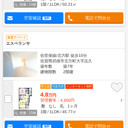
1階
1LDK
50.21㎡
画像 : 14枚
空室確認
電話で問合せ
無料
賃貸アパート
エスペランサ
佐世保線/北方駅 徒歩10分
佐賀県武雄市北方町大字志久
築年数
築7年
建物階数
2階建
即入居
写真充実
インターネット無料
4.8
万円
管理費等：4,600円
敷
なし
礼
1ヶ月
1階
1LDK
45.77㎡
画像 : 15枚
空室確認
電話で問合せ
無料