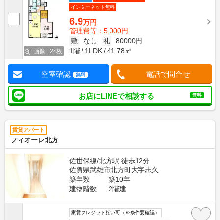
インターネット無料
6.9
万円
管理費等：5,000円
敷
なし
礼
80000円
1階
1LDK
41.78㎡
画像 : 24枚
空室確認
電話で問合せ
無料
お店にLINEで相談する
無料
賃貸アパート
フィオーレ北方
佐世保線/北方駅 徒歩12分
佐賀県武雄市北方町大字志久
築年数
築10年
建物階数
2階建
家賃クレジット払い可（※条件要確認）