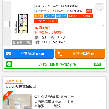
家賃クレジット払い可（※条件要確認）
初期費用クレジット払い可（※条件要確認）
新着
即入居
パノラマ
写真充実
無料オンライン相談可
インターネット無料
5.25
万円
管理費等：3,500円
敷
なし
礼
1ヶ月
2階
1LDK
52.86㎡
画像 : 33枚
空室確認
電話で問合せ
無料
お店にLINEで相談する
無料
賃貸アパート
ヒカルサ佐世保広田
NEW
佐世保線/早岐駅 徒歩11分
長崎県佐世保市広田1丁目
築年数
築浅