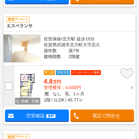
賃貸アパート
エスペランサ
佐世保線/北方駅 徒歩10分
佐賀県武雄市北方町大字志久
築年数
築7年
建物階数
2階建
即入居
写真充実
インターネット無料
4.8
万円
管理費等：4,600円
敷
なし
礼
1ヶ月
1階
1LDK
45.77㎡
画像 : 15枚
空室確認
電話で問合せ
無料
賃貸アパート