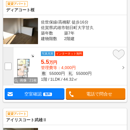
賃貸アパート
ディアコート桜
佐世保線/高橋駅 徒歩16分
佐賀県武雄市朝日町大字甘久
築年数
築7年
建物階数
2階建
写真充実
インターネット無料
5.5
万円
管理費等：4,000円
敷
55000円
礼
55000円
1階
1LDK
44.32㎡
画像 : 21枚
空室確認
電話で問合せ
無料
賃貸アパート
アイリスコート武雄Ⅱ