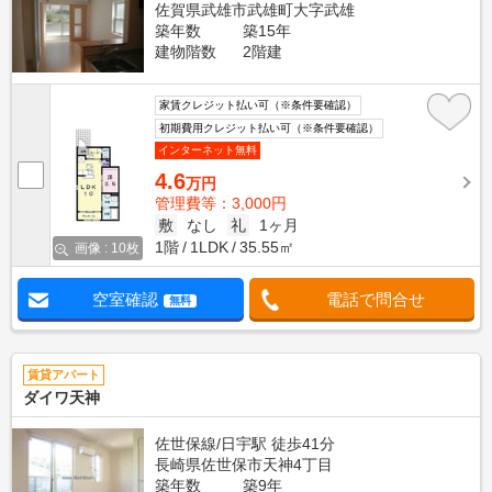
佐賀県武雄市武雄町大字武雄
築年数
築15年
建物階数
2階建
家賃クレジット払い可（※条件要確認）
初期費用クレジット払い可（※条件要確認）
インターネット無料
4.6
万円
管理費等：3,000円
敷
なし
礼
1ヶ月
1階
1LDK
35.55㎡
画像 : 10枚
空室確認
電話で問合せ
無料
賃貸アパート
ダイワ天神
佐世保線/日宇駅 徒歩41分
長崎県佐世保市天神4丁目
築年数
築9年