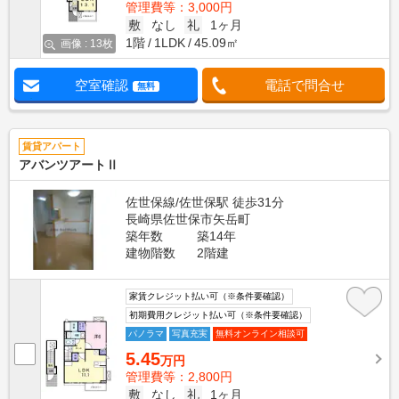
管理費等：3,000円
敷
なし
礼
1ヶ月
1階
1LDK
45.09㎡
画像 : 13枚
空室確認
電話で問合せ
無料
賃貸アパート
アバンツアートⅡ
佐世保線/佐世保駅 徒歩31分
長崎県佐世保市矢岳町
築年数
築14年
建物階数
2階建
家賃クレジット払い可（※条件要確認）
初期費用クレジット払い可（※条件要確認）
パノラマ
写真充実
無料オンライン相談可
5.45
万円
管理費等：2,800円
敷
なし
礼
1ヶ月