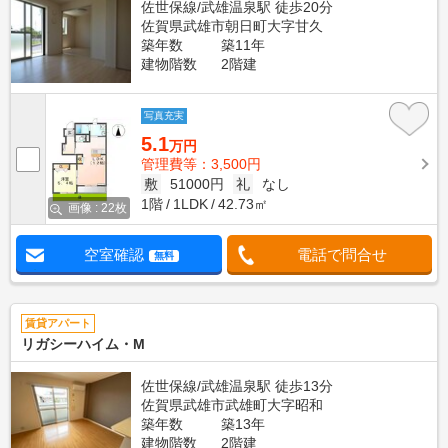
佐世保線/武雄温泉駅 徒歩20分
佐賀県武雄市朝日町大字甘久
築年数
築11年
建物階数
2階建
写真充実
5.1
万円
管理費等：3,500円
敷
51000円
礼
なし
1階
1LDK
42.73㎡
画像 : 22枚
空室確認
電話で問合せ
無料
賃貸アパート
リガシーハイム・M
佐世保線/武雄温泉駅 徒歩13分
佐賀県武雄市武雄町大字昭和
築年数
築13年
建物階数
2階建