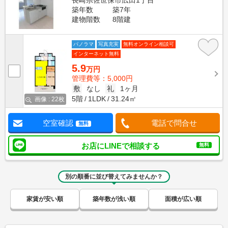
長崎県佐世保市広田1丁目
築年数
築7年
建物階数
8階建
パノラマ
写真充実
無料オンライン相談可
インターネット無料
5.9
万円
管理費等：5,000円
敷
なし
礼
1ヶ月
5階
1LDK
31.24㎡
画像 : 22枚
空室確認
電話で問合せ
無料
お店にLINEで相談する
無料
別の順番に並び替えてみませんか？
家賃が安い順
築年数が浅い順
面積が広い順