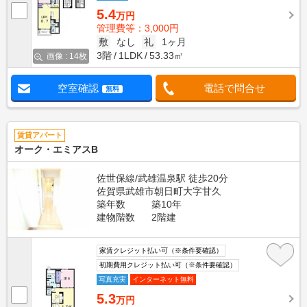
5.4
万円
管理費等：3,000円
敷
なし
礼
1ヶ月
3階
1LDK
53.33㎡
画像 : 14枚
空室確認
電話で問合せ
無料
賃貸アパート
オーク・エミアスB
佐世保線/武雄温泉駅 徒歩20分
佐賀県武雄市朝日町大字甘久
築年数
築10年
建物階数
2階建
家賃クレジット払い可（※条件要確認）
初期費用クレジット払い可（※条件要確認）
写真充実
インターネット無料
5.3
万円