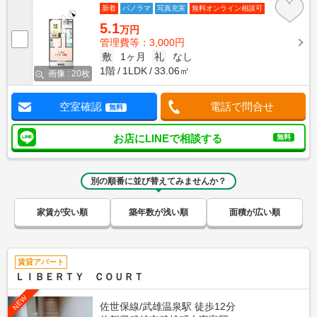
新着
パノラマ
写真充実
無料オンライン相談可
5.1
万円
管理費等：3,000円
敷
1ヶ月
礼
なし
1階
1LDK
33.06㎡
画像 : 20枚
空室確認
電話で問合せ
無料
お店にLINEで相談する
無料
別の順番に並び替えてみませんか？
家賃が安い順
築年数が浅い順
面積が広い順
賃貸アパート
ＬＩＢＥＲＴＹ ＣＯＵＲＴ
NEW
佐世保線/武雄温泉駅 徒歩12分