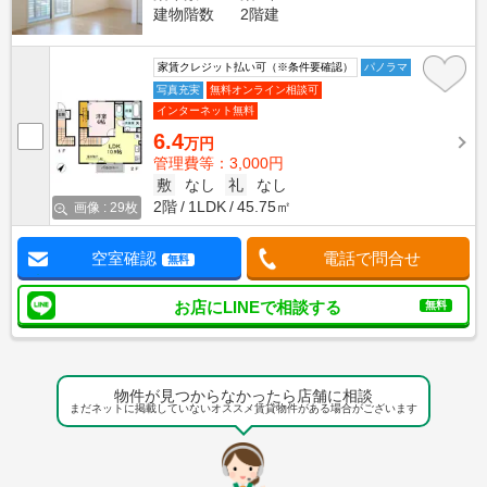
建物階数
2階建
家賃クレジット払い可（※条件要確認）
パノラマ
写真充実
無料オンライン相談可
インターネット無料
6.4
万円
管理費等：3,000円
敷
なし
礼
なし
2階
1LDK
45.75㎡
画像 : 29枚
空室確認
電話で問合せ
無料
お店にLINEで相談する
無料
物件が見つからなかったら店舗に相談
まだネットに掲載していないオススメ賃貸物件がある場合がございます