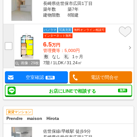
長崎県佐世保市広田1丁目
築年数
築7年
建物階数
8階建
パノラマ
写真充実
無料オンライン相談可
インターネット無料
6.5
万円
管理費等：5,000円
敷
なし
礼
1ヶ月
7階
1LDK
31.24㎡
画像 : 29枚
空室確認
電話で問合せ
無料
お店にLINEで相談する
無料
賃貸マンション
Prendre maison Hirota
佐世保線/早岐駅 徒歩9分