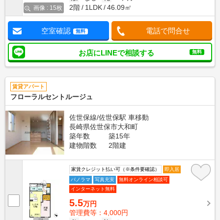
2階
1LDK
46.09㎡
画像 : 15枚
空室確認
電話で問合せ
無料
お店にLINEで相談する
無料
賃貸アパート
フローラルセントルージュ
佐世保線/佐世保駅 車移動
長崎県佐世保市大和町
築年数
築15年
建物階数
2階建
家賃クレジット払い可（※条件要確認）
即入居
パノラマ
写真充実
無料オンライン相談可
インターネット無料
5.5
万円
管理費等：4,000円