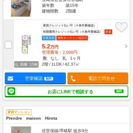
築年数
築15年
建物階数
2階建
家賃クレジット払い可（※条件要確認）
初期費用クレジット払い可（※条件要確認）
新着
写真充実
無料オンライン相談可
5.2
万円
管理費等：2,000円
敷
なし
礼
1ヶ月
2階
1LDK
42.37㎡
画像 : 15枚
空室確認
電話で問合せ
無料
お店にLINEで相談する
無料
賃貸マンション
Prendre maison Hirota
佐世保線/早岐駅 徒歩9分