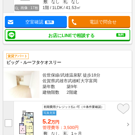
敷
なし
礼
なし
1階
1LDK
41.53㎡
画像 : 17枚
空室確認
電話で問合せ
無料
お店にLINEで相談する
無料
賃貸アパート
ビッグ・ルーフタケオスリー
佐世保線/武雄温泉駅 徒歩18分
佐賀県武雄市武雄町大字富岡
築年数
築9年
建物階数
2階建
初期費用クレジット払い可（※条件要確認）
写真充実
5.2
万円
管理費等：3,500円
敷
なし
礼
1ヶ月