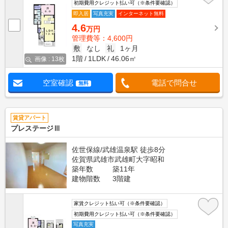
初期費用クレジット払い可（※条件要確認）
即入居
写真充実
インターネット無料
4.6
万円
管理費等：4,600円
敷
なし
礼
1ヶ月
1階
1LDK
46.06㎡
画像 : 13枚
空室確認
電話で問合せ
無料
賃貸アパート
プレステージⅢ
佐世保線/武雄温泉駅 徒歩8分
佐賀県武雄市武雄町大字昭和
築年数
築11年
建物階数
3階建
家賃クレジット払い可（※条件要確認）
初期費用クレジット払い可（※条件要確認）
写真充実