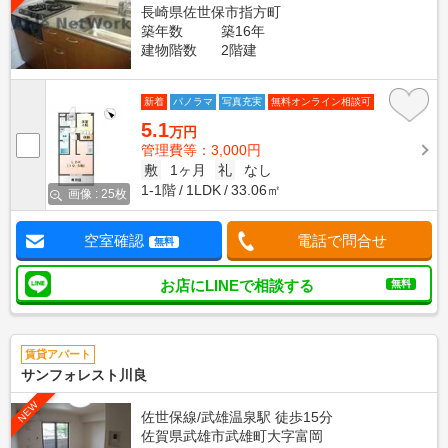
長崎県佐世保市指方町
築年数
築16年
建物階数
2階建
新着
パノラマ
写真充実
無料オンライン相談可
5.1
万円
管理費等：3,000円
敷
1ヶ月
礼
なし
1-1階
1LDK
33.06㎡
画像 : 25枚
空室確認
電話で問合せ
無料
お店にLINEで相談する
無料
賃貸アパート
サンフォレスト川良
NEW
佐世保線/武雄温泉駅 徒歩15分
佐賀県武雄市武雄町大字富岡