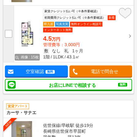
家賃クレジット払い可（※条件要確認）
初期費用クレジット払い可（※条件要確認）
新着
即入居
写真充実
無料オンライン相談可
インターネット無料
4.5
万円
管理費等：3,000円
敷
なし
礼
1ヶ月
1階
1LDK
43.1㎡
画像 : 15枚
空室確認
電話で問合せ
無料
お店にLINEで相談する
無料
賃貸アパート
カーサ・サナエ
NEW
佐世保線/早岐駅 徒歩19分
長崎県佐世保市早苗町