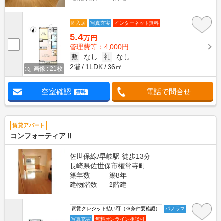
即入居
写真充実
インターネット無料
5.4
万円
管理費等：4,000円
敷
なし
礼
なし
2階
1LDK
36㎡
画像 : 21枚
空室確認
電話で問合せ
無料
賃貸アパート
コンフォーティアⅡ
佐世保線/早岐駅 徒歩13分
長崎県佐世保市権常寺町
築年数
築8年
建物階数
2階建
家賃クレジット払い可（※条件要確認）
パノラマ
写真充実
無料オンライン相談可