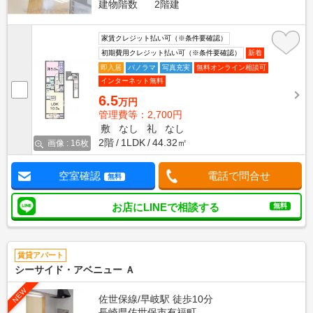
建物階数
2階建
家賃クレジット払い可（※条件要確認）
初期費用クレジット払い可（※条件要確認）
新着
即入居
パノラマ
写真充実
無料オンライン相談可
インターネット無料
6.5
万円
管理費等：2,700円
敷
なし
礼
なし
2階
1LDK
44.32㎡
画像 : 16枚
空室確認
電話で問合せ
無料
お店にLINEで相談する
無料
賃貸アパート
シーサイド・アベニュー Ａ
NEW
佐世保線/早岐駅 徒歩10分
長崎県佐世保市有福町