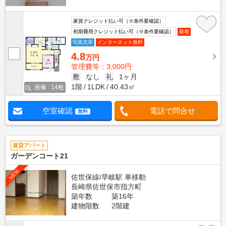
家賃クレジット払い可（※条件要確認）
初期費用クレジット払い可（※条件要確認）
新着
写真充実
インターネット無料
4.8
万円
管理費等：3,000円
敷
なし
礼
1ヶ月
1階
1LDK
40.43㎡
画像 : 14枚
空室確認
電話で問合せ
無料
賃貸アパート
ガーデンコート21
NEW
佐世保線/早岐駅 車移動
長崎県佐世保市指方町
築年数
築16年
建物階数
2階建