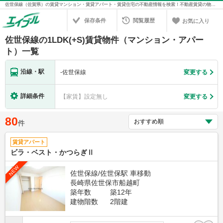
佐世保線（佐賀県）の賃貸マンション・賃貸アパート・賃貸住宅の不動産情報を検索！不動産賃貸の物件探しは、お部屋探しのエイブル
保存条件
閲覧履歴
お気に入り
佐世保線の1LDK(+S)賃貸物件（マンション・アパー
ト）一覧
沿線・駅
-
佐世保線
変更する
詳細条件
【家賃】設定無し
変更する
80
件
賃貸アパート
ビラ・ベスト・かつらぎⅡ
NEW
佐世保線/佐世保駅 車移動
長崎県佐世保市船越町
築年数
築12年
建物階数
2階建