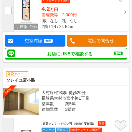
インターネット無料
4.2
万円
管理費等：2,000円
敷
なし
礼
なし
2階
1R
24.54㎡
画像 : 24枚
空室確認
電話で問合せ
無料
お店にLINEで相談する
無料
賃貸アパート
ソレイユ宮小路
NEW
大村線/竹松駅 徒歩20分
長崎県大村市宮小路1丁目
築年数
築5年
建物階数
3階建
家賃クレジット払い可（※条件要確認）
新着
パノラマ
写真充実
無料オンライン相談可