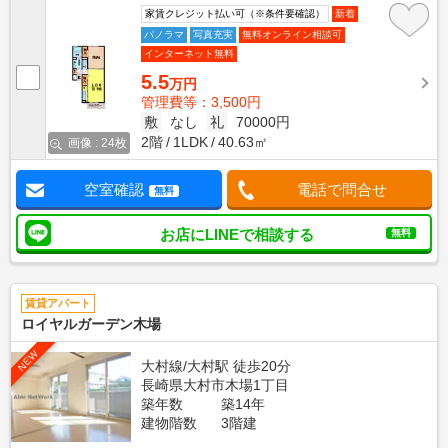
家賃クレジット払い可（※条件要確認）
新着
パノラマ
写真充実
無料オンライン相談可
インターネット無料
5.5
万円
管理費等：3,500円
敷
なし
礼
70000円
2階
1LDK
40.63㎡
画像 : 24枚
空室確認
電話で問合せ
無料
お店にLINEで相談する
無料
賃貸アパート
ロイヤルガーデン木場
NEW
大村線/大村駅 徒歩20分
長崎県大村市木場1丁目
築年数
築14年
建物階数
3階建