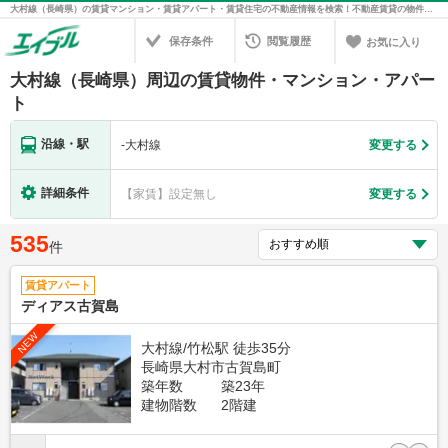
大村線（長崎県）の賃貸マンション・賃貸アパート・賃貸住宅の不動産情報を検索！不動産賃貸の物件探しは、お部屋探しのエイブル
保存条件
閲覧履歴
お気に入り
大村線（長崎県）周辺の賃貸物件・マンション・アパー
ト
沿線・駅
-
大村線
変更する
詳細条件
【家賃】設定無し
変更する
535
件
賃貸アパート
ディアス古賀島
NEW
大村線/竹松駅 徒歩35分
長崎県大村市古賀島町
築年数
築23年
建物階数
2階建