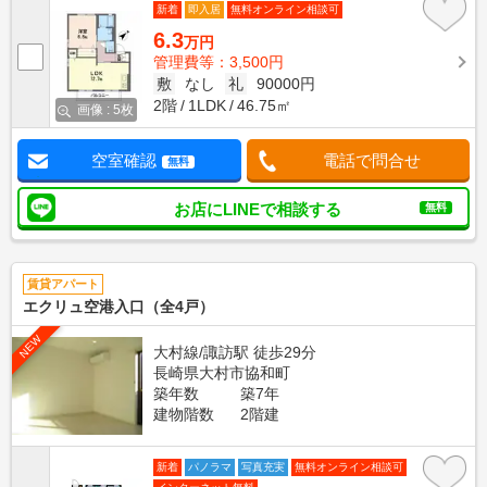
新着
即入居
無料オンライン相談可
6.3
万円
管理費等：3,500円
敷
なし
礼
90000円
2階
1LDK
46.75㎡
画像 : 5枚
空室確認
電話で問合せ
無料
お店にLINEで相談する
無料
賃貸アパート
エクリュ空港入口（全4戸）
NEW
大村線/諏訪駅 徒歩29分
長崎県大村市協和町
築年数
築7年
建物階数
2階建
新着
パノラマ
写真充実
無料オンライン相談可