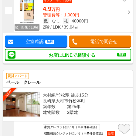
インターネット無料
4.9
万円
管理費等：1,000円
敷
なし
礼
40000円
2階
1DK
39.04㎡
画像 : 18枚
空室確認
電話で問合せ
無料
お店にLINEで相談する
無料
賃貸アパート
ベール クレール
NEW
大村線/竹松駅 徒歩15分
長崎県大村市竹松本町
築年数
築25年
建物階数
2階建
家賃クレジット払い可（※条件要確認）
初期費用クレジット払い可（※条件要確認）
新着