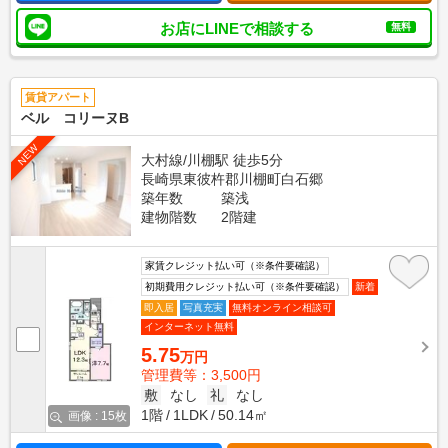
お店にLINEで相談する
無料
賃貸アパート
ベル コリーヌB
NEW
大村線/川棚駅 徒歩5分
長崎県東彼杵郡川棚町白石郷
築年数
築浅
建物階数
2階建
家賃クレジット払い可（※条件要確認）
初期費用クレジット払い可（※条件要確認）
新着
即入居
写真充実
無料オンライン相談可
インターネット無料
5.75
万円
管理費等：3,500円
敷
なし
礼
なし
1階
1LDK
50.14㎡
画像 : 15枚