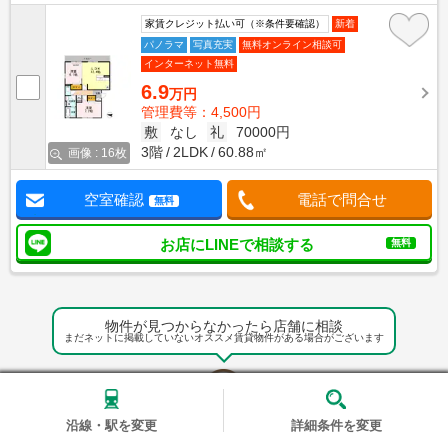
家賃クレジット払い可（※条件要確認）
新着
パノラマ
写真充実
無料オンライン相談可
インターネット無料
6.9
万円
管理費等：4,500円
敷
なし
礼
70000円
3階
2LDK
60.88㎡
画像 : 16枚
空室確認
電話で問合せ
無料
お店にLINEで相談する
無料
物件が見つからなかったら店舗に相談
まだネットに掲載していないオススメ賃貸物件がある場合がございます
沿線・駅を変更
詳細条件を変更
エイブル店舗でお部屋探しの相談をする