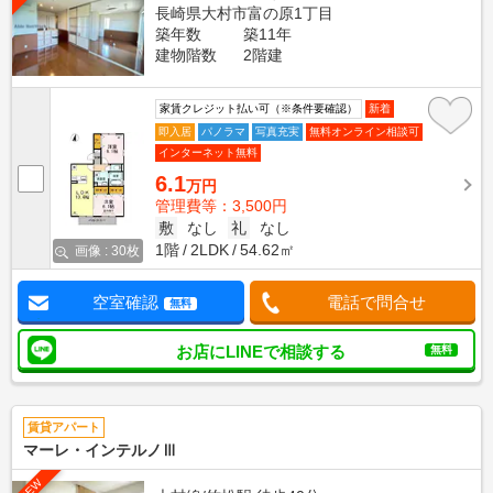
長崎県大村市富の原1丁目
築年数
築11年
建物階数
2階建
家賃クレジット払い可（※条件要確認）
新着
即入居
パノラマ
写真充実
無料オンライン相談可
インターネット無料
6.1
万円
管理費等：3,500円
敷
なし
礼
なし
1階
2LDK
54.62㎡
画像 : 30枚
空室確認
電話で問合せ
無料
お店にLINEで相談する
無料
賃貸アパート
マーレ・インテルノⅢ
NEW