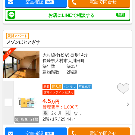
空室確認
電話で問合せ
無料
お店にLINEで相談する
無料
賃貸アパート
メゾンほととぎす
NEW
大村線/竹松駅 徒歩14分
長崎県大村市大川田町
築年数
築23年
建物階数
2階建
新着
即入居
パノラマ
写真充実
無料オンライン相談可
4.5
万円
管理費等：1,000円
敷
2ヶ月
礼
なし
2階
1R
29.44㎡
画像 : 21枚
空室確認
電話で問合せ
無料