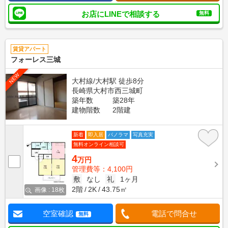
お店にLINEで相談する
無料
賃貸アパート
フォーレス三城
NEW
大村線/大村駅 徒歩8分
長崎県大村市西三城町
築年数
築28年
建物階数
2階建
新着
即入居
パノラマ
写真充実
無料オンライン相談可
4
万円
管理費等：4,100円
敷
なし
礼
1ヶ月
2階
2K
43.75㎡
画像 : 18枚
空室確認
電話で問合せ
無料