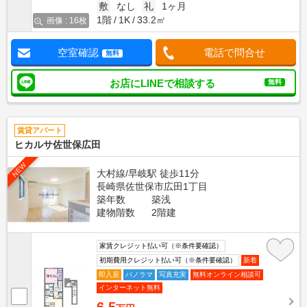
敷
なし
礼
1ヶ月
1階
1K
33.2㎡
画像 : 16枚
空室確認
電話で問合せ
無料
お店にLINEで相談する
無料
賃貸アパート
ヒカルサ佐世保広田
NEW
大村線/早岐駅 徒歩11分
長崎県佐世保市広田1丁目
築年数
築浅
建物階数
2階建
家賃クレジット払い可（※条件要確認）
初期費用クレジット払い可（※条件要確認）
新着
即入居
パノラマ
写真充実
無料オンライン相談可
インターネット無料