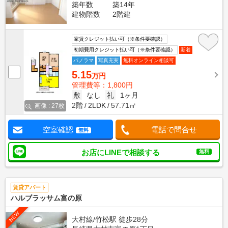
築年数
築14年
建物階数
2階建
家賃クレジット払い可（※条件要確認）
初期費用クレジット払い可（※条件要確認）
新着
パノラマ
写真充実
無料オンライン相談可
5.15
万円
管理費等：1,800円
敷
なし
礼
1ヶ月
2階
2LDK
57.71㎡
画像 : 27枚
空室確認
電話で問合せ
無料
お店にLINEで相談する
無料
賃貸アパート
ハルブラッサム富の原
NEW
大村線/竹松駅 徒歩28分