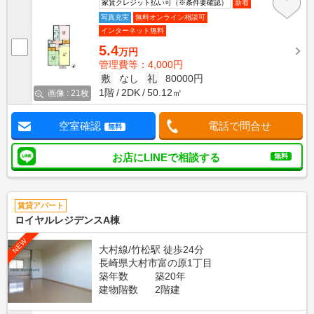
家賃クレジット払い可（※条件要確認）
新着
写真充実
無料オンライン相談可
インターネット無料
5.4
万円
管理費等：4,000円
敷
なし
礼
80000円
1階
2DK
50.12㎡
画像 : 21枚
空室確認
電話で問合せ
無料
お店にLINEで相談する
無料
賃貸アパート
ロイヤルレジデンスA棟
NEW
大村線/竹松駅 徒歩24分
長崎県大村市富の原1丁目
築年数
築20年
建物階数
2階建