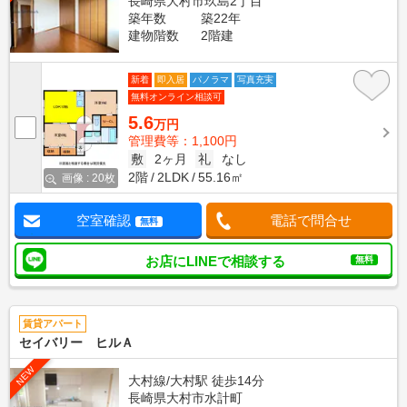
長崎県大村市玖島2丁目
築年数
築22年
建物階数
2階建
新着
即入居
パノラマ
写真充実
無料オンライン相談可
5.6
万円
管理費等：1,100円
敷
2ヶ月
礼
なし
2階
2LDK
55.16㎡
画像 : 20枚
空室確認
電話で問合せ
無料
お店にLINEで相談する
無料
賃貸アパート
セイバリー ヒルＡ
NEW
大村線/大村駅 徒歩14分
長崎県大村市水計町