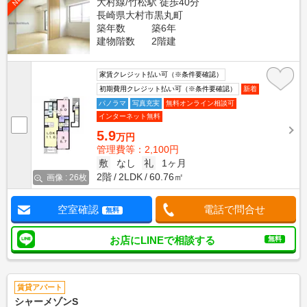
大村線/竹松駅 徒歩40分
長崎県大村市黒丸町
築年数
築6年
建物階数
2階建
家賃クレジット払い可（※条件要確認）
初期費用クレジット払い可（※条件要確認）
新着
パノラマ
写真充実
無料オンライン相談可
インターネット無料
5.9
万円
管理費等：2,100円
敷
なし
礼
1ヶ月
2階
2LDK
60.76㎡
画像 : 26枚
空室確認
電話で問合せ
無料
お店にLINEで相談する
無料
賃貸アパート
シャーメゾンS