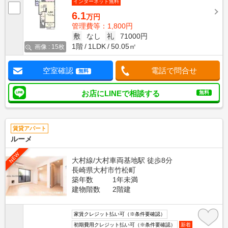
インターネット無料
6.1
万円
管理費等：1,800円
敷
なし
礼
71000円
1階
1LDK
50.05㎡
画像 : 15枚
空室確認
電話で問合せ
無料
お店にLINEで相談する
無料
賃貸アパート
ルーメ
NEW
大村線/大村車両基地駅 徒歩8分
長崎県大村市竹松町
築年数
1年未満
建物階数
2階建
家賃クレジット払い可（※条件要確認）
初期費用クレジット払い可（※条件要確認）
新着