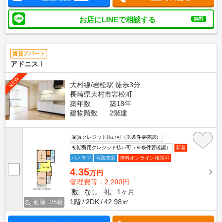
お店にLINEで相談する
無料
賃貸アパート
アドニスⅠ
NEW
大村線/岩松駅 徒歩3分
長崎県大村市岩松町
築年数
築18年
建物階数
2階建
家賃クレジット払い可（※条件要確認）
初期費用クレジット払い可（※条件要確認）
新着
パノラマ
写真充実
無料オンライン相談可
4.35
万円
管理費等：2,200円
敷
なし
礼
1ヶ月
1階
2DK
42.98㎡
画像 : 25枚