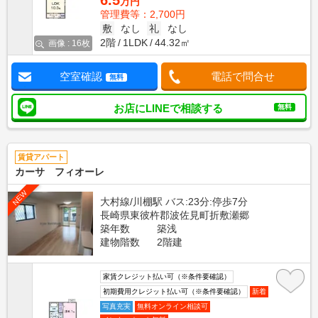
6.5
万円
管理費等：2,700円
敷
なし
礼
なし
2階
1LDK
44.32㎡
画像 : 16枚
空室確認
電話で問合せ
無料
お店にLINEで相談する
無料
賃貸アパート
カーサ フィオーレ
NEW
大村線/川棚駅 バス:23分:停歩7分
長崎県東彼杵郡波佐見町折敷瀬郷
築年数
築浅
建物階数
2階建
家賃クレジット払い可（※条件要確認）
初期費用クレジット払い可（※条件要確認）
新着
写真充実
無料オンライン相談可