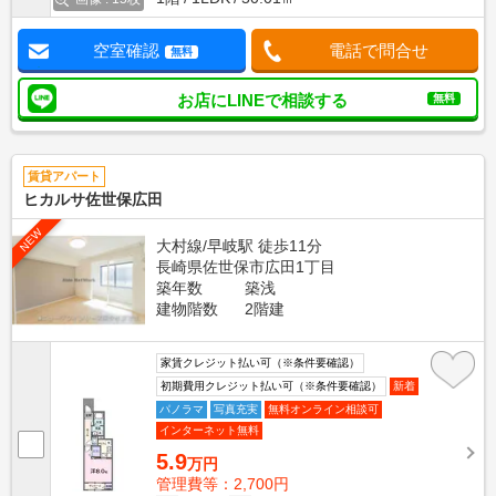
空室確認
電話で問合せ
無料
お店にLINEで相談する
無料
賃貸アパート
ヒカルサ佐世保広田
NEW
大村線/早岐駅 徒歩11分
長崎県佐世保市広田1丁目
築年数
築浅
建物階数
2階建
家賃クレジット払い可（※条件要確認）
初期費用クレジット払い可（※条件要確認）
新着
パノラマ
写真充実
無料オンライン相談可
インターネット無料
5.9
万円
管理費等：2,700円