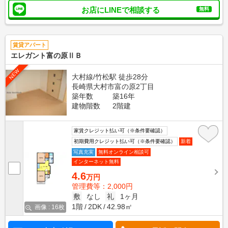
お店にLINEで相談する
無料
賃貸アパート
エレガント富の原ⅡＢ
NEW
大村線/竹松駅 徒歩28分
長崎県大村市富の原2丁目
築年数
築16年
建物階数
2階建
家賃クレジット払い可（※条件要確認）
初期費用クレジット払い可（※条件要確認）
新着
写真充実
無料オンライン相談可
インターネット無料
4.6
万円
管理費等：2,000円
敷
なし
礼
1ヶ月
1階
2DK
42.98㎡
画像 : 16枚