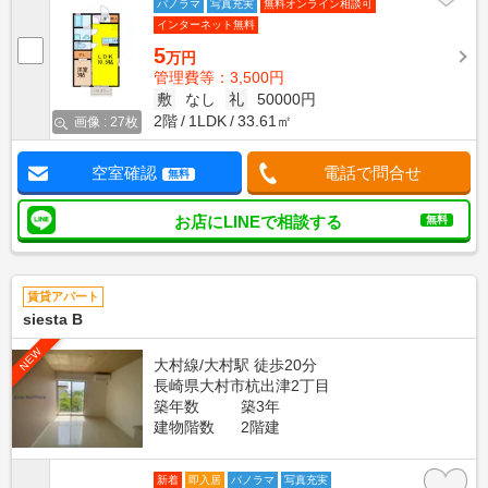
パノラマ
写真充実
無料オンライン相談可
インターネット無料
5
万円
管理費等：3,500円
敷
なし
礼
50000円
2階
1LDK
33.61㎡
画像 : 27枚
空室確認
電話で問合せ
無料
お店にLINEで相談する
無料
賃貸アパート
siesta B
NEW
大村線/大村駅 徒歩20分
長崎県大村市杭出津2丁目
築年数
築3年
建物階数
2階建
新着
即入居
パノラマ
写真充実