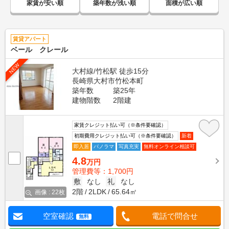
家賃が安い順
築年数が浅い順
面積が広い順
賃貸アパート
ベール クレール
NEW
大村線/竹松駅 徒歩15分
長崎県大村市竹松本町
築年数
築25年
建物階数
2階建
家賃クレジット払い可（※条件要確認）
初期費用クレジット払い可（※条件要確認）
新着
即入居
パノラマ
写真充実
無料オンライン相談可
4.8
万円
管理費等：1,700円
敷
なし
礼
なし
2階
2LDK
65.64㎡
画像 : 22枚
空室確認
電話で問合せ
無料