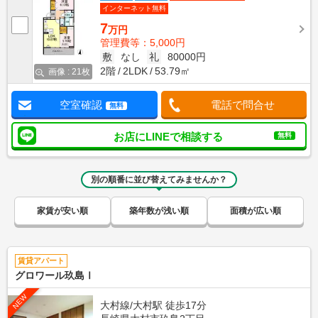
インターネット無料
7
万円
管理費等：5,000円
敷
なし
礼
80000円
2階
2LDK
53.79㎡
画像 : 21枚
空室確認
電話で問合せ
無料
お店にLINEで相談する
無料
別の順番に並び替えてみませんか？
家賃が安い順
築年数が浅い順
面積が広い順
賃貸アパート
グロワール玖島Ⅰ
NEW
大村線/大村駅 徒歩17分