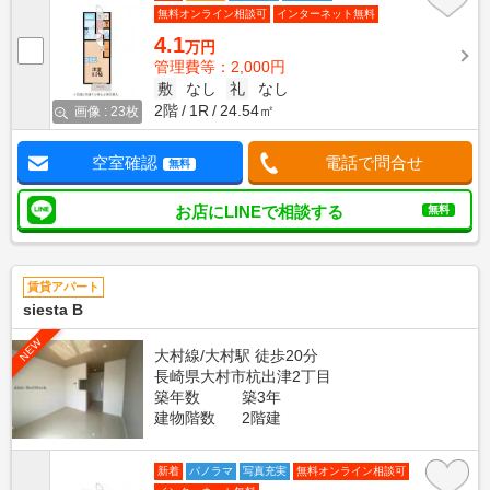
無料オンライン相談可
インターネット無料
4.1
万円
管理費等：2,000円
敷
なし
礼
なし
2階
1R
24.54㎡
画像 : 23枚
空室確認
電話で問合せ
無料
お店にLINEで相談する
無料
賃貸アパート
siesta B
NEW
大村線/大村駅 徒歩20分
長崎県大村市杭出津2丁目
築年数
築3年
建物階数
2階建
新着
パノラマ
写真充実
無料オンライン相談可