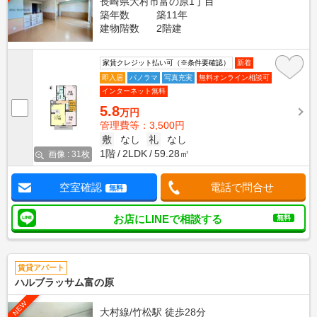
長崎県大村市富の原1丁目
築年数
築11年
建物階数
2階建
家賃クレジット払い可（※条件要確認）
新着
即入居
パノラマ
写真充実
無料オンライン相談可
インターネット無料
5.8
万円
管理費等：3,500円
敷
なし
礼
なし
1階
2LDK
59.28㎡
画像 : 31枚
空室確認
電話で問合せ
無料
お店にLINEで相談する
無料
賃貸アパート
ハルブラッサム富の原
NEW
大村線/竹松駅 徒歩28分