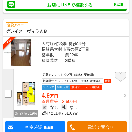
お店にLINEで相談する
無料
賃貸アパート
グレイス ヴィラＡＢ
NEW
大村線/竹松駅 徒歩19分
長崎県大村市富の原2丁目
築年数
築22年
建物階数
2階建
家賃クレジット払い可（※条件要確認）
初期費用クレジット払い可（※条件要確認）
新着
パノラマ
写真充実
無料オンライン相談可
4.9
万円
管理費等：2,600円
敷
なし
礼
なし
2階
2LDK
51.67㎡
画像 : 19枚
空室確認
電話で問合せ
無料