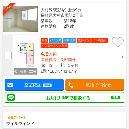
NEW
大村線/諏訪駅 徒歩9分
長崎県大村市諏訪2丁目
築年数
築18年
建物階数
2階建
新着
パノラマ
写真充実
無料オンライン相談可
インターネット無料
4.9
万円
管理費等：3,500円
敷
なし
礼
1ヶ月
1階
1LDK
41.17㎡
画像 : 22枚
空室確認
電話で問合せ
無料
お店にLINEで相談する
無料
賃貸アパート
ウィルウィンド