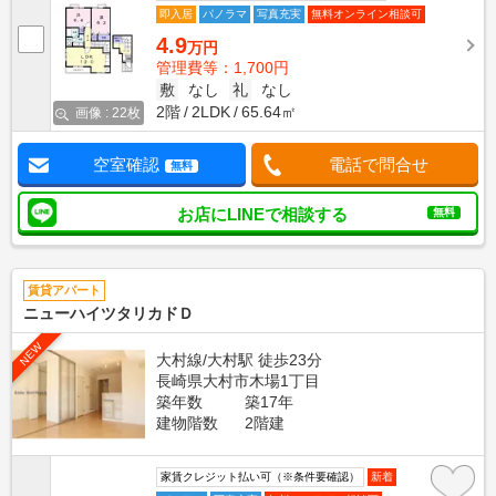
即入居
パノラマ
写真充実
無料オンライン相談可
4.9
万円
管理費等：1,700円
敷
なし
礼
なし
2階
2LDK
65.64㎡
画像 : 22枚
空室確認
電話で問合せ
無料
お店にLINEで相談する
無料
賃貸アパート
ニューハイツタリカドＤ
NEW
大村線/大村駅 徒歩23分
長崎県大村市木場1丁目
築年数
築17年
建物階数
2階建
家賃クレジット払い可（※条件要確認）
新着