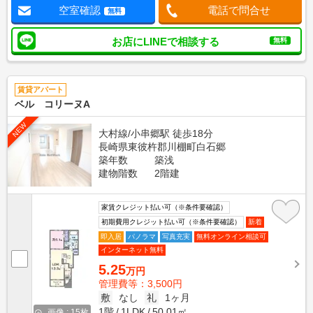
空室確認
電話で問合せ
無料
お店にLINEで相談する
無料
賃貸アパート
ベル コリーヌA
NEW
大村線/小串郷駅 徒歩18分
長崎県東彼杵郡川棚町白石郷
築年数
築浅
建物階数
2階建
家賃クレジット払い可（※条件要確認）
初期費用クレジット払い可（※条件要確認）
新着
即入居
パノラマ
写真充実
無料オンライン相談可
インターネット無料
5.25
万円
管理費等：3,500円
敷
なし
礼
1ヶ月
1階
1LDK
50.01㎡
画像 : 15枚