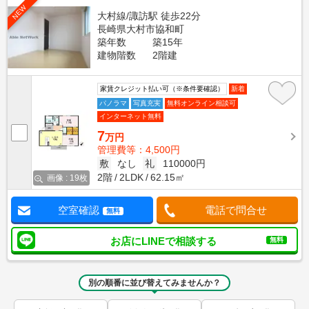
NEW
大村線/諏訪駅 徒歩22分
長崎県大村市協和町
築年数
築15年
建物階数
2階建
家賃クレジット払い可（※条件要確認）
新着
パノラマ
写真充実
無料オンライン相談可
インターネット無料
7
万円
管理費等：4,500円
敷
なし
礼
110000円
2階
2LDK
62.15㎡
画像 : 19枚
空室確認
電話で問合せ
無料
お店にLINEで相談する
無料
別の順番に並び替えてみませんか？