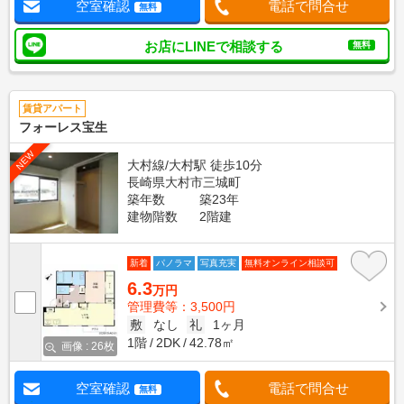
空室確認
電話で問合せ
無料
お店にLINEで相談する
無料
賃貸アパート
フォーレス宝生
NEW
大村線/大村駅 徒歩10分
長崎県大村市三城町
築年数
築23年
建物階数
2階建
新着
パノラマ
写真充実
無料オンライン相談可
6.3
万円
管理費等：3,500円
敷
なし
礼
1ヶ月
1階
2DK
42.78㎡
画像 : 26枚
空室確認
電話で問合せ
無料