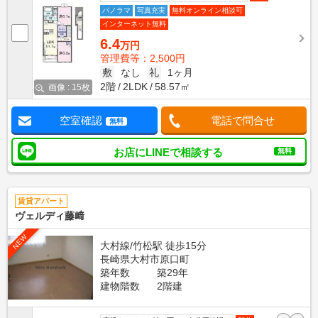
パノラマ
写真充実
無料オンライン相談可
インターネット無料
6.4
万円
管理費等：2,500円
敷
なし
礼
1ヶ月
2階
2LDK
58.57㎡
画像 : 15枚
空室確認
電話で問合せ
無料
お店にLINEで相談する
無料
賃貸アパート
ヴェルディ藤﨑
NEW
大村線/竹松駅 徒歩15分
長崎県大村市原口町
築年数
築29年
建物階数
2階建