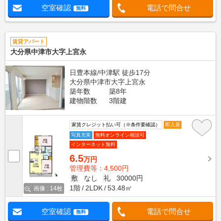
空室確認
電話で問合せ
無料
賃貸アパート
大分県中津市大字上宮永
日豊本線/中津駅 徒歩17分
大分県中津市大字上宮永
築年数
築8年
建物階数
3階建
家賃クレジット払い可（※条件要確認）
即入居
写真充実
無料オンライン相談可
インターネット無料
6.5
万円
管理費等：4,500円
敷
なし
礼
30000円
1階
2LDK
53.48㎡
画像 : 14枚
空室確認
電話で問合せ
無料