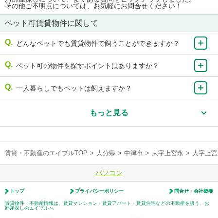
その他ご不明点については、お気軽にお問合せください！
ペット可賃貸物件に関して
どんなペットでも賃貸物件で飼うことができますか？
ペット可の物件を探すポイントはありますか？
一人暮らしでもペットは飼えますか？
もっと見る
賃貸・不動産のエイブルTOP
>
大分県
>
中津市
>
大字上宮永
>
大字上宮
パソコン
トップ
プライバシーポリシー
問合せ・会社概要
賃貸物件・不動産情報は、賃貸マンション・賃貸アパート・賃貸住宅などの不動産を扱う、お
部屋探しのエイブルへ