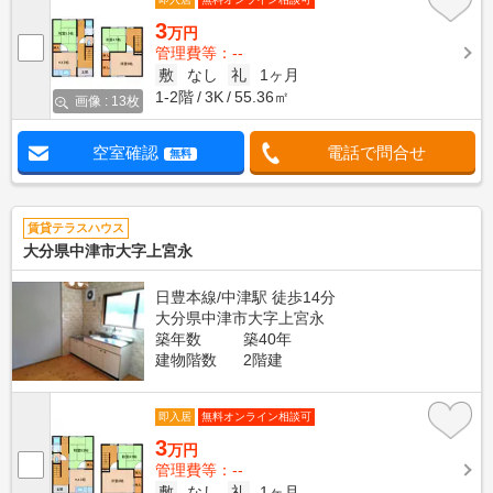
3
万円
管理費等：--
敷
なし
礼
1ヶ月
1-2階
3K
55.36㎡
画像 : 13枚
空室確認
電話で問合せ
無料
賃貸テラスハウス
大分県中津市大字上宮永
日豊本線/中津駅 徒歩14分
大分県中津市大字上宮永
築年数
築40年
建物階数
2階建
即入居
無料オンライン相談可
3
万円
管理費等：--
敷
なし
礼
1ヶ月