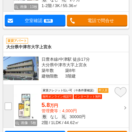
1-2階
3K
55.36㎡
画像 : 13枚
空室確認
電話で問合せ
無料
賃貸アパート
大分県中津市大字上宮永
日豊本線/中津駅 徒歩17分
大分県中津市大字上宮永
築年数
築8年
建物階数
3階建
家賃クレジット払い可（※条件要確認）
即入居
無料オンライン相談可
インターネット無料
5.8
万円
管理費等：4,000円
敷
なし
礼
30000円
2階
1LDK
44.62㎡
画像 : 5枚