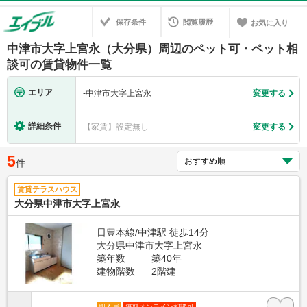
保存条件
閲覧履歴
お気に入り
中津市大字上宮永（大分県）周辺のペット可・ペット相
談可の賃貸物件一覧
エリア
-
中津市大字上宮永
変更する
詳細条件
【家賃】設定無し
変更する
5
件
賃貸テラスハウス
大分県中津市大字上宮永
日豊本線/中津駅 徒歩14分
大分県中津市大字上宮永
築年数
築40年
建物階数
2階建
即入居
無料オンライン相談可