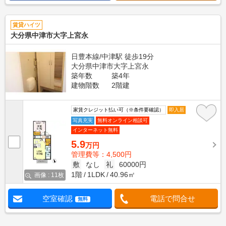
賃貸ハイツ
大分県中津市大字上宮永
日豊本線/中津駅 徒歩19分
大分県中津市大字上宮永
築年数
築4年
建物階数
2階建
家賃クレジット払い可（※条件要確認）
即入居
写真充実
無料オンライン相談可
インターネット無料
5.9
万円
管理費等：4,500円
敷
なし
礼
60000円
1階
1LDK
40.96㎡
画像 : 11枚
空室確認
電話で問合せ
無料