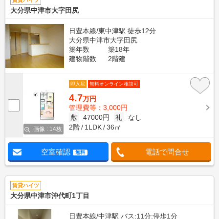
賃貸ハイツ
大分県中津市大字田尻
日豊本線/東中津駅 徒歩12分
大分県中津市大字田尻
築年数
築18年
建物階数
2階建
即入居
無料オンライン相談可
4.7
万円
管理費等：3,000円
敷
47000円
礼
なし
2階
1LDK
36㎡
画像 : 14枚
空室確認
電話で問合せ
無料
賃貸ハイツ
大分県中津市沖代町1丁目
日豊本線/中津駅 バス:11分:停歩1分