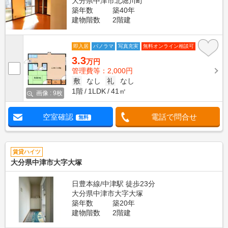
大分県中津市北堀川町
築年数
築40年
建物階数
2階建
即入居
パノラマ
写真充実
無料オンライン相談可
3.3
万円
管理費等：2,000円
敷
なし
礼
なし
1階
1LDK
41㎡
画像 : 9枚
空室確認
電話で問合せ
無料
賃貸ハイツ
大分県中津市大字大塚
日豊本線/中津駅 徒歩23分
大分県中津市大字大塚
築年数
築20年
建物階数
2階建