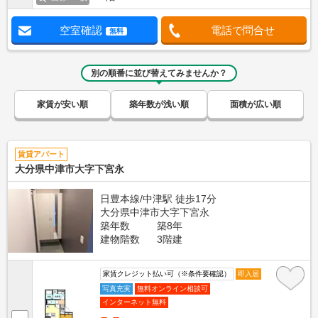
空室確認
電話で問合せ
無料
別の順番に並び替えてみませんか？
家賃が安い順
築年数が浅い順
面積が広い順
賃貸アパート
大分県中津市大字下宮永
日豊本線/中津駅 徒歩17分
大分県中津市大字下宮永
築年数
築8年
建物階数
3階建
家賃クレジット払い可（※条件要確認）
即入居
写真充実
無料オンライン相談可
インターネット無料