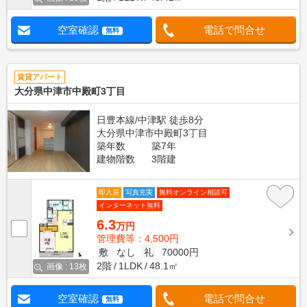
空室確認
電話で問合せ
無料
賃貸アパート
大分県中津市中殿町3丁目
日豊本線/中津駅 徒歩8分
大分県中津市中殿町3丁目
築年数
築7年
建物階数
3階建
即入居
写真充実
無料オンライン相談可
インターネット無料
6.3
万円
管理費等：4,500円
敷
なし
礼
70000円
2階
1LDK
48.1㎡
画像 : 13枚
空室確認
電話で問合せ
無料