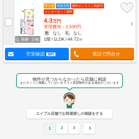
即入居
写真充実
無料オンライン相談可
インターネット無料
4.3
万円
管理費等：3,500円
敷
なし
礼
なし
1階
1LDK
44.72㎡
画像 : 15枚
空室確認
電話で問合せ
無料
物件が見つからなかったら店舗に相談
まだネットに掲載していないオススメ賃貸物件がある場合がございます
エイブル店舗でお部屋探しの相談をする
2
3
1