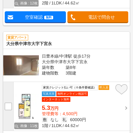
2階
1LDK
44.62㎡
画像 : 12枚
空室確認
電話で問合せ
無料
賃貸アパート
大分県中津市大字下宮永
日豊本線/中津駅 徒歩17分
大分県中津市大字下宮永
築年数
築8年
建物階数
3階建
家賃クレジット払い可（※条件要確認）
即入居
写真充実
無料オンライン相談可
インターネット無料
5.3
万円
管理費等：4,500円
敷
なし
礼
60000円
1階
1LDK
44.62㎡
画像 : 11枚