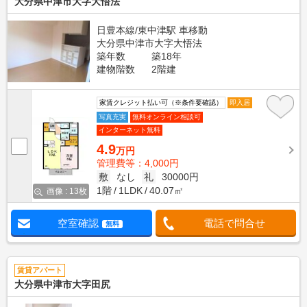
大分県中津市大字大悟法
日豊本線/東中津駅 車移動
大分県中津市大字大悟法
築年数
築18年
建物階数
2階建
家賃クレジット払い可（※条件要確認）
即入居
写真充実
無料オンライン相談可
インターネット無料
4.9
万円
管理費等：4,000円
敷
なし
礼
30000円
1階
1LDK
40.07㎡
画像 : 13枚
空室確認
電話で問合せ
無料
賃貸アパート
大分県中津市大字田尻