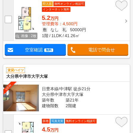
即入居
無料オンライン相談可
インターネット無料
5.2
万円
管理費等：4,500円
敷
なし
礼
50000円
1階
1LDK
41.26㎡
画像 : 2枚
空室確認
電話で問合せ
無料
賃貸ハイツ
大分県中津市大字大塚
NEW
日豊本線/中津駅 徒歩21分
大分県中津市大字大塚
築年数
築21年
建物階数
2階建
新着
写真充実
無料オンライン相談可
4.5
万円