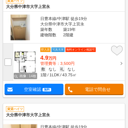
賃貸ハイツ
大分県中津市大字上宮永
日豊本線/中津駅 徒歩19分
大分県中津市大字上宮永
築年数
築19年
建物階数
2階建
即入居
写真充実
無料オンライン相談可
4.9
万円
管理費等：3,500円
敷
なし
礼
なし
1階
1LDK
43.75㎡
画像 : 14枚
空室確認
電話で問合せ
無料
賃貸ハイツ
大分県中津市大字上宮永
日豊本線/中津駅 徒歩19分