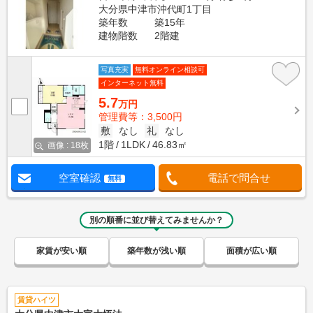
大分県中津市沖代町1丁目
築年数
築15年
建物階数
2階建
写真充実
無料オンライン相談可
インターネット無料
5.7
万円
管理費等：3,500円
敷
なし
礼
なし
1階
1LDK
46.83㎡
画像 : 18枚
空室確認
電話で問合せ
無料
別の順番に並び替えてみませんか？
家賃が安い順
築年数が浅い順
面積が広い順
賃貸ハイツ