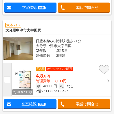
空室確認
電話で問合せ
無料
賃貸ハイツ
大分県中津市大字田尻
日豊本線/東中津駅 徒歩21分
大分県中津市大字田尻
築年数
築15年
建物階数
2階建
即入居
無料オンライン相談可
4.8
万円
管理費等：3,100円
敷
48000円
礼
なし
2階
1LDK
41.04㎡
画像 : 12枚
空室確認
電話で問合せ
無料