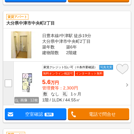
賃貸アパート
大分県中津市中央町2丁目
日豊本線/中津駅 徒歩19分
大分県中津市中央町2丁目
築年数
築6年
建物階数
2階建
家賃クレジット払い可（※条件要確認）
写真充実
無料オンライン相談可
インターネット無料
5.6
万円
管理費等：2,300円
敷
なし
礼
1ヶ月
1階
1LDK
44.55㎡
画像 : 12枚
空室確認
電話で問合せ
無料