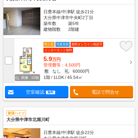
日豊本線/中津駅 徒歩21分
大分県中津市中央町2丁目
築年数
築5年
建物階数
2階建
即入居
写真充実
無料オンライン相談可
インターネット無料
5.9
万円
管理費等：4,500円
敷
なし
礼
60000円
1階
1LDK
45.54㎡
画像 : 10枚
空室確認
電話で問合せ
無料
賃貸ハイツ
大分県中津市北堀川町
日豊本線/中津駅 徒歩22分