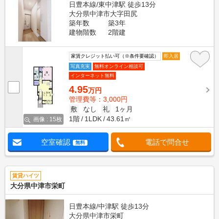
日豊本線/東中津駅 徒歩13分
大分県中津市大字田尻
築年数
築3年
建物階数
2階建
家賃クレジット払い可（※条件要確認）
即入居
写真充実
無料オンライン相談可
インターネット無料
4.95
万円
管理費等：3,000円
敷
なし
礼
1ヶ月
1階
1LDK
43.61㎡
画像 : 15枚
空室確認
電話で問合せ
無料
賃貸ハイツ
大分県中津市栄町
日豊本線/中津駅 徒歩13分
大分県中津市栄町