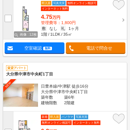
即入居
写真充実
無料オンライン相談可
インターネット無料
4.75
万円
管理費等：1,800円
敷
なし
礼
1ヶ月
1階
1LDK
35㎡
画像 : 12枚
空室確認
電話で問合せ
無料
賃貸アパート
大分県中津市中央町1丁目
NEW
日豊本線/中津駅 徒歩16分
大分県中津市中央町1丁目
築年数
築6年
建物階数
2階建
新着
即入居
パノラマ
写真充実
無料オンライン相談可
インターネット無料