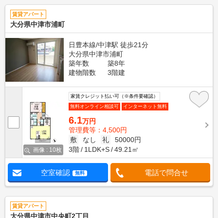
賃貸アパート
大分県中津市浦町
日豊本線/中津駅 徒歩21分
大分県中津市浦町
築年数
築8年
建物階数
3階建
家賃クレジット払い可（※条件要確認）
無料オンライン相談可
インターネット無料
6.1
万円
管理費等：4,500円
敷
なし
礼
50000円
3階
1LDK+S
49.21㎡
画像 : 10枚
空室確認
電話で問合せ
無料
賃貸アパート
大分県中津市中央町2丁目