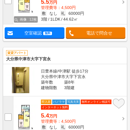
5.5
万円
管理費等：4,500円
敷
なし
礼
60000円
3階
1LDK
44.62㎡
画像 : 12枚
空室確認
電話で問合せ
無料
賃貸アパート
大分県中津市大字下宮永
日豊本線/中津駅 徒歩17分
大分県中津市大字下宮永
築年数
築8年
建物階数
3階建
即入居
パノラマ
写真充実
無料オンライン相談可
インターネット無料
5.4
万円
管理費等：4,500円
敷
なし
礼
60000円