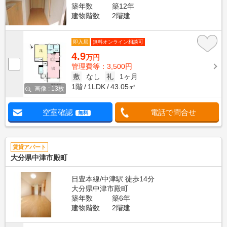
築年数
築12年
建物階数
2階建
即入居
無料オンライン相談可
4.9
万円
管理費等：3,500円
敷
なし
礼
1ヶ月
1階
1LDK
43.05㎡
画像 : 13枚
空室確認
電話で問合せ
無料
賃貸アパート
大分県中津市殿町
日豊本線/中津駅 徒歩14分
大分県中津市殿町
築年数
築6年
建物階数
2階建