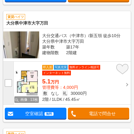
賃貸ハイツ
大分県中津市大字万田
大分交通バス（中津市）/新五領 徒歩10分
大分県中津市大字万田
築年数
築17年
建物階数
2階建
即入居
写真充実
無料オンライン相談可
インターネット無料
5.1
万円
管理費等：4,000円
敷
なし
礼
30000円
2階
1LDK
45.45㎡
画像 : 13枚
空室確認
電話で問合せ
無料