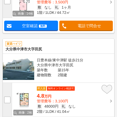
管理費等：3,500円
敷
なし
礼
1ヶ月
1階
1LDK
44.72㎡
画像 : 14枚
空室確認
電話で問合せ
無料
賃貸ハイツ
大分県中津市大字田尻
日豊本線/東中津駅 徒歩21分
大分県中津市大字田尻
築年数
築15年
建物階数
2階建
即入居
無料オンライン相談可
4.8
万円
管理費等：3,100円
敷
48000円
礼
なし
2階
1LDK
41.04㎡
画像 : 2枚