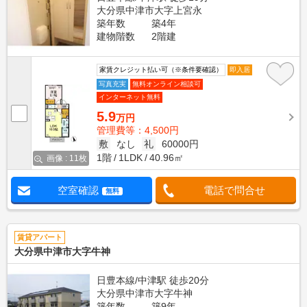
大分県中津市大字上宮永
築年数
築4年
建物階数
2階建
家賃クレジット払い可（※条件要確認）
即入居
写真充実
無料オンライン相談可
インターネット無料
5.9
万円
管理費等：4,500円
敷
なし
礼
60000円
1階
1LDK
40.96㎡
画像 : 11枚
空室確認
電話で問合せ
無料
賃貸アパート
大分県中津市大字牛神
日豊本線/中津駅 徒歩20分
大分県中津市大字牛神
築年数
築9年