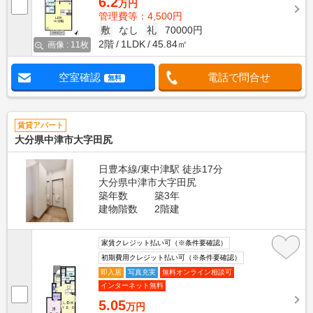
6.2
万円
管理費等：4,500円
敷
なし
礼
70000円
2階
1LDK
45.84㎡
画像 : 11枚
空室確認
電話で問合せ
無料
賃貸アパート
大分県中津市大字田尻
日豊本線/東中津駅 徒歩17分
大分県中津市大字田尻
築年数
築3年
建物階数
2階建
家賃クレジット払い可（※条件要確認）
初期費用クレジット払い可（※条件要確認）
即入居
写真充実
無料オンライン相談可
インターネット無料
5.05
万円