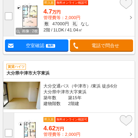
即入居
無料オンライン相談可
4.7
万円
管理費等：2,000円
敷
47000円
礼
なし
2階
1LDK
41.04㎡
画像 : 2枚
空室確認
電話で問合せ
無料
賃貸ハイツ
大分県中津市大字東浜
大分交通バス（中津市）/東浜 徒歩6分
大分県中津市大字東浜
築年数
築15年
建物階数
2階建
即入居
無料オンライン相談可
4.62
万円
管理費等：2,000円