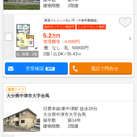
建物階数
2階建
家賃クレジット払い可（※条件要確認）
無料オンライン相談可
インターネット無料
5.2
万円
管理費等：4,000円
敷
なし
礼
50000円
2階
1LDK
35.43㎡
画像 : 2枚
空室確認
電話で問合せ
無料
賃貸ハイツ
大分県中津市大字合馬
日豊本線/東中津駅 徒歩20分
大分県中津市大字合馬
築年数
築14年
建物階数
2階建