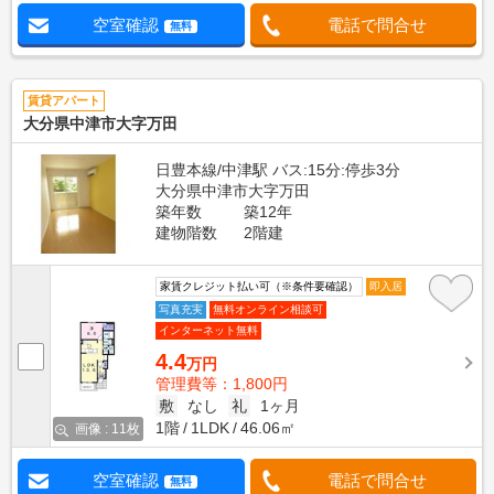
空室確認
電話で問合せ
無料
賃貸アパート
大分県中津市大字万田
日豊本線/中津駅 バス:15分:停歩3分
大分県中津市大字万田
築年数
築12年
建物階数
2階建
家賃クレジット払い可（※条件要確認）
即入居
写真充実
無料オンライン相談可
インターネット無料
4.4
万円
管理費等：1,800円
敷
なし
礼
1ヶ月
1階
1LDK
46.06㎡
画像 : 11枚
空室確認
電話で問合せ
無料