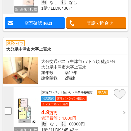
敷
なし
礼
なし
1階
1LDK
36㎡
画像 : 13枚
空室確認
電話で問合せ
無料
賃貸ハイツ
大分県中津市大字上宮永
大分交通バス（中津市）/下五領 徒歩7分
大分県中津市大字上宮永
築年数
築17年
建物階数
2階建
家賃クレジット払い可（※条件要確認）
即入居
写真充実
無料オンライン相談可
インターネット無料
4.9
万円
管理費等：4,000円
敷
なし
礼
60000円
1階
1LDK
45.42㎡
画像 : 10枚