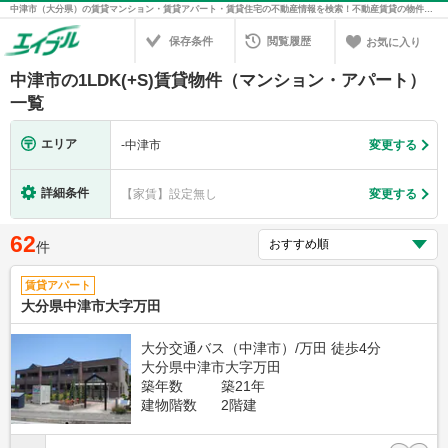
中津市（大分県）の賃貸マンション・賃貸アパート・賃貸住宅の不動産情報を検索！不動産賃貸の物件探しは、お部屋探しのエイブル
保存条件
閲覧履歴
お気に入り
中津市の1LDK(+S)賃貸物件（マンション・アパート）
一覧
エリア
-
中津市
変更する
詳細条件
【家賃】設定無し
変更する
62
件
賃貸アパート
大分県中津市大字万田
大分交通バス（中津市）/万田 徒歩4分
大分県中津市大字万田
築年数
築21年
建物階数
2階建