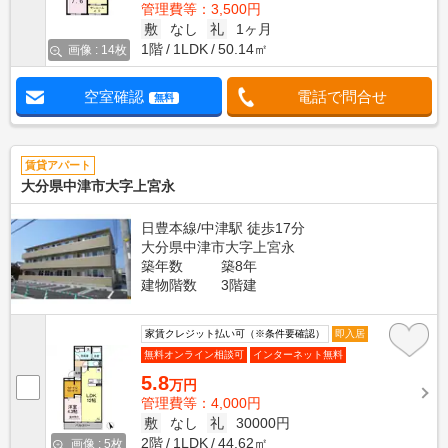
管理費等：3,500円
敷
なし
礼
1ヶ月
1階
1LDK
50.14㎡
画像 : 14枚
空室確認
電話で問合せ
無料
賃貸アパート
大分県中津市大字上宮永
日豊本線/中津駅 徒歩17分
大分県中津市大字上宮永
築年数
築8年
建物階数
3階建
家賃クレジット払い可（※条件要確認）
即入居
無料オンライン相談可
インターネット無料
5.8
万円
管理費等：4,000円
敷
なし
礼
30000円
2階
1LDK
44.62㎡
画像 : 5枚