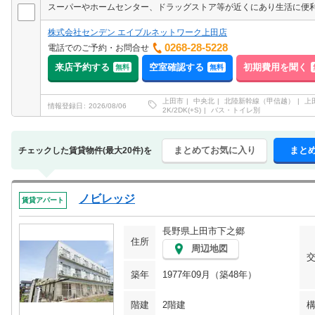
スーパーやホームセンター、ドラッグストア等が近くにあり生活に便
株式会社センデン エイブルネットワーク上田店
0268-28-5228
電話でのご予約・お問合せ
来店予約する
空室確認する
初期費用を聞く
無料
無料
上田市
中央北
北陸新幹線（甲信越）
上
情報登録日
2026/08/06
2K/2DK(+S)
バス・トイレ別
まとめてお気に入り
まと
チェックした賃貸物件(最大20件)を
ノビレッジ
賃貸アパート
長野県上田市下之郷
住所
周辺地図
築年
1977年09月（築48年）
階建
2階建