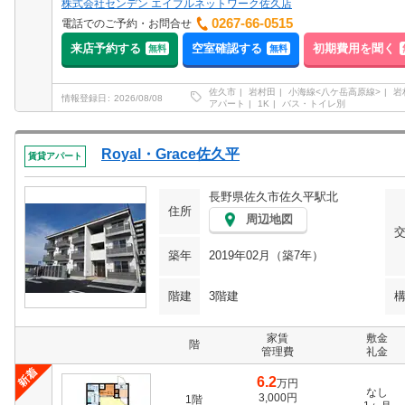
株式会社センデン エイブルネットワーク佐久店
0267-66-0515
電話でのご予約・お問合せ
来店予約する
空室確認する
初期費用を聞く
無料
無料
佐久市
岩村田
小海線<八ケ岳高原線>
岩
情報登録日
2026/08/08
アパート
1K
バス・トイレ別
Royal・Grace佐久平
賃貸アパート
長野県佐久市佐久平駅北
住所
周辺地図
築年
2019年02月（築7年）
階建
3階建
家賃
敷金
階
管理費
礼金
6.2
万円
なし
3,000円
1階