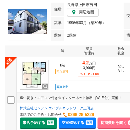
長野県上田市芳田
住所
周辺地図
築年
1996年03月（築30年）
階建
2階建
家賃
敷金
階
管理費
礼金
4.2
万円
1階
なし
3,900円
なし
即入居可
インターネット無料
写真充実
追い焚き・エアコン付き☆インターネット無料（Wi-Fi付）完備！
株式会社センデン エイブルネットワーク上田店
0268-28-5228
電話でのご予約・お問合せ
来店予約する
空室確認する
初期費用を聞く
無料
無料