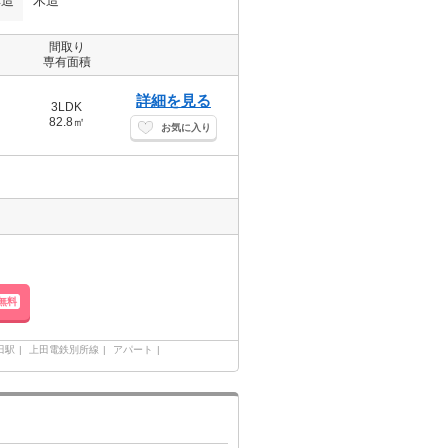
構造
木造
間取り
専有面積
詳細を見る
3LDK
82.8㎡
お気に入り
無料
田駅
上田電鉄別所線
アパート