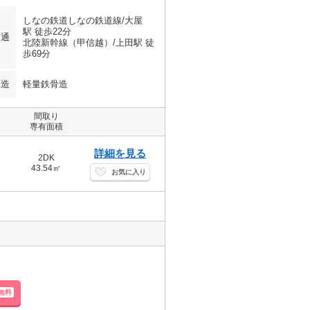
しなの鉄道しなの鉄道線/大屋
駅 徒歩22分
交通
北陸新幹線（甲信越）/上田駅 徒
歩69分
構造
軽量鉄骨造
間取り
専有面積
詳細を見る
2DK
43.54㎡
お気に入り
無料