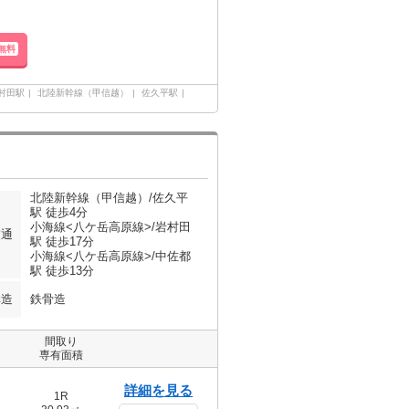
無料
村田駅
北陸新幹線（甲信越）
佐久平駅
北陸新幹線（甲信越）/佐久平
駅 徒歩4分
小海線<八ケ岳高原線>/岩村田
交通
駅 徒歩17分
小海線<八ケ岳高原線>/中佐都
駅 徒歩13分
構造
鉄骨造
間取り
専有面積
詳細を見る
1R