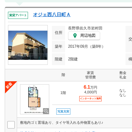
オジェ西八日町Ａ
賃貸アパート
長野県佐久市岩村田
住所
周辺地図
築年
2017年09月（築8年）
階建
2階建
家賃
敷金
階
管理費
礼金
6.1
万円
なし
4,000円
1階
なし
インターネット無料
写真充実
敷地内ゴミ置場あり、タイヤ等入れる外物置もあり♪