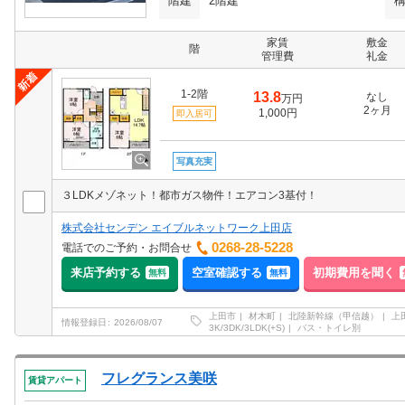
階建
2階建
家賃
敷金
階
管理費
礼金
1-2階
13.8
なし
万円
2ヶ月
1,000円
即入居可
写真充実
３LDKメゾネット！都市ガス物件！エアコン3基付！
株式会社センデン エイブルネットワーク上田店
0268-28-5228
電話でのご予約・お問合せ
来店予約する
空室確認する
初期費用を聞く
無料
無料
上田市
材木町
北陸新幹線（甲信越）
上
情報登録日
2026/08/07
3K/3DK/3LDK(+S)
バス・トイレ別
フレグランス美咲
賃貸アパート