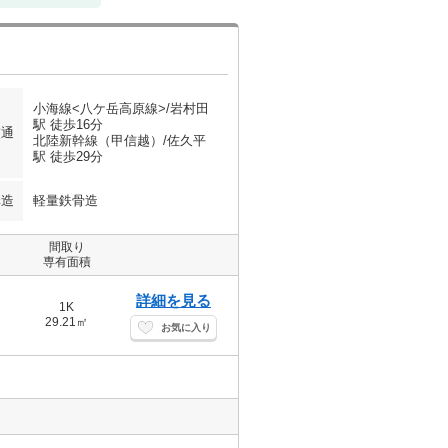
小海線<八ケ岳高原線>/岩村田
駅 徒歩16分
交通
北陸新幹線（甲信越）/佐久平
駅 徒歩29分
構造
軽量鉄骨造
間取り
専有面積
詳細を見る
1K
29.21㎡
お気に入り