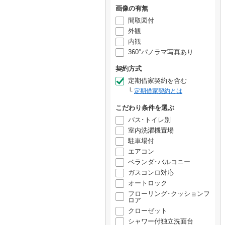
画像の有無
間取図付
外観
内観
360°パノラマ写真あり
契約方式
定期借家契約を含む
定期借家契約とは
こだわり条件を選ぶ
バス･トイレ別
室内洗濯機置場
駐車場付
エアコン
ベランダ･バルコニー
ガスコンロ対応
オートロック
フローリング･クッションフ
ロア
クローゼット
シャワー付独立洗面台