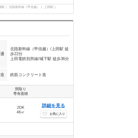
屋駅
北陸新幹線（甲信越）
上田駅
北陸新幹線（甲信越）/上田駅 徒
交通
歩22分
上田電鉄別所線/城下駅 徒歩36分
構造
鉄筋コンクリート造
間取り
専有面積
詳細を見る
2DK
46㎡
お気に入り