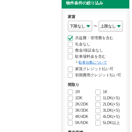
物件条件の絞り込み
家賃
〜
共益費・管理費を含む
礼金なし
敷金/保証金なし
駐車場料金を含む
駐車台数について
家賃クレジット払い可
初期費用クレジット払い可
間取り
1R
1K
1DK
1LDK(+S)
2K/2DK
2LDK(+S)
3K/3DK
3LDK(+S)
4K/4DK
4LDK(+S)
5K/5DK
5LDK以上