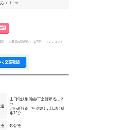
利なエリア☆
無料
田駅
上田電鉄別所線
城下駅
マンション
めて空室確認
上田電鉄別所線/下之郷駅 徒歩2
分
交通
北陸新幹線（甲信越）/上田駅 徒
歩75分
構造
鉄骨造