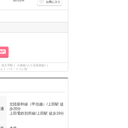
30.03㎡
お気に入り
無料
佐久平駅
小海線<八ケ岳高原線>
ーム
バス・トイレ別
北陸新幹線（甲信越）/上田駅 徒
交通
歩20分
上田電鉄別所線/上田駅 徒歩19分