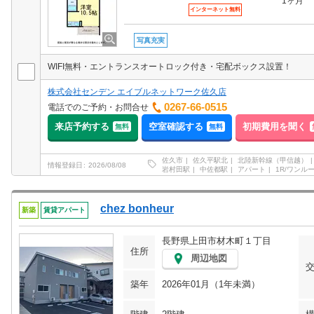
1ヶ月
インターネット無料
写真充実
WIFI無料・エントランスオートロック付き・宅配ボックス設置！
株式会社センデン エイブルネットワーク佐久店
0267-66-0515
電話でのご予約・お問合せ
来店予約する
空室確認する
初期費用を聞く
無料
無料
佐久市
佐久平駅北
北陸新幹線（甲信越）
情報登録日
2026/08/08
岩村田駅
中佐都駅
アパート
1R/ワンル
chez bonheur
新築
賃貸アパート
長野県上田市材木町１丁目
住所
周辺地図
築年
2026年01月（1年未満）