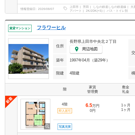
上田市
芳田
しなの鉄道しなの鉄道線
大
情報登録日
2026/08/07
アパート
2K/2DK(+S)
バス・トイレ別
フラワーヒル
賃貸マンション
長野県上田市中央北２丁目
住所
周辺地図
築年
1997年04月（築29年）
階建
4階建
家賃
敷金
階
管理費
礼金
4階
6.5
1ヶ月
万円
1ヶ月
0円
即入居可
写真充実