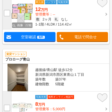
即入居
パノラマ
写真充実
12
万円
管理費等：--
敷
2ヶ月
礼
なし
1-1階
4LDK
114.42㎡
画像 : 22枚
空室確認
電話で問合せ
無料
賃貸マンション
プロローグ青山
越後線/青山駅 徒歩12分
新潟県新潟市西区東青山１丁目
築年数
築37年
建物階数
5階建
写真充実
無料オンライン相談可
8
万円
管理費等：5,000円