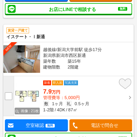
お店にLINEで相談する
無料
賃貸一戸建て
イステート・Ⅰ新通
NEW
越後線/新潟大学前駅 徒歩17分
新潟県新潟市西区新通
築年数
築15年
建物階数
2階建
新着
即入居
写真充実
7.9
万円
管理費等：5,000円
敷
1ヶ月
礼
0.5ヶ月
1-2階
4DK
87㎡
画像 : 21枚
空室確認
電話で問合せ
無料