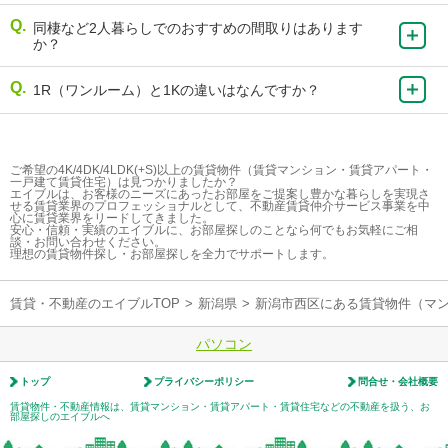
同棲など2人暮らしでのおすすめの間取りはあります
か？
1R（ワンルーム）と1Kの違いはなんですか？
ご希望の4K/4DK/4LDK(+S)以上の賃貸物件（賃貸マンション・賃貸アパート・
一戸建て賃貸住宅）は見つかりましたか？
エイブルは、お客様のニーズにあったお部屋をご提案し豊かな暮らしを実現さ
せる賃貸業界のプロフェッショナルとして、不動産賃貸仲介サービス事業を中
心に賃貸業界をリードしてきました。
安心・信頼・実績のエイブルに、お部屋探しのことなら何でもお気軽にご相
談・お問い合わせください。
理想の賃貸物件探し・お部屋探しを全力でサポートします。
賃貸・不動産のエイブルTOP
>
新潟県
>
新潟市西区にある賃貸物件（マ
パソコン
トップ
プライバシーポリシー
問合せ・会社概要
賃貸物件・不動産情報は、賃貸マンション・賃貸アパート・賃貸住宅などの不動産を扱う、お
部屋探しのエイブルへ