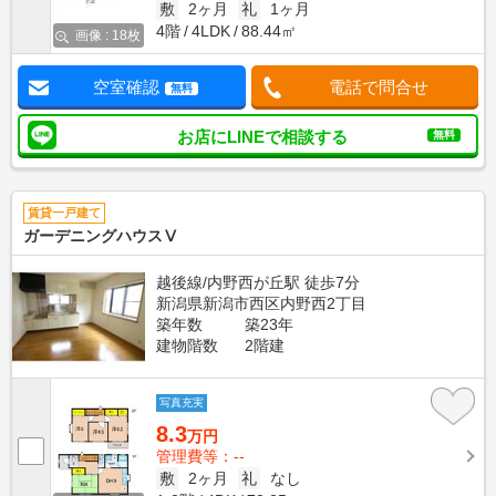
敷
2ヶ月
礼
1ヶ月
4階
4LDK
88.44㎡
画像 : 18枚
空室確認
電話で問合せ
無料
お店にLINEで相談する
無料
賃貸一戸建て
ガーデニングハウスⅤ
越後線/内野西が丘駅 徒歩7分
新潟県新潟市西区内野西2丁目
築年数
築23年
建物階数
2階建
写真充実
8.3
万円
管理費等：--
敷
2ヶ月
礼
なし