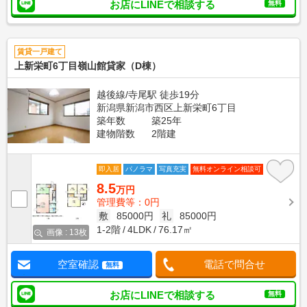
お店にLINEで相談する
無料
賃貸一戸建て
上新栄町6丁目嶺山館貸家（D棟）
越後線/寺尾駅 徒歩19分
新潟県新潟市西区上新栄町6丁目
築年数
築25年
建物階数
2階建
即入居
パノラマ
写真充実
無料オンライン相談可
8.5
万円
管理費等：0円
敷
85000円
礼
85000円
1-2階
4LDK
76.17㎡
画像 : 13枚
空室確認
電話で問合せ
無料
お店にLINEで相談する
無料