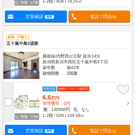
1-2階
4DK
78.25㎡
画像 : 17枚
空室確認
電話で問合せ
無料
賃貸一戸建て
五十嵐中島5貸家
越後線/内野西が丘駅 徒歩14分
新潟県新潟市西区五十嵐中島5丁目
築年数
築42年
建物階数
2階建
写真充実
無料オンライン相談可
6.5
万円
管理費等：0円
敷
130000円
礼
なし
1-2階
5DK
109.58㎡
画像 : 15枚
空室確認
電話で問合せ
無料