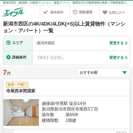
新潟市西区（新潟県）の賃貸マンション・賃貸アパート・賃貸住宅の不動産情報を検索！不動産賃貸の物件探しは、お部屋探しのエイブル
保存条件
閲覧履歴
お気に入り
新潟市西区の4K/4DK/4LDK(+S)以上賃貸物件（マンシ
ョン・アパート）一覧
エリア
-
新潟市西区
変更する
詳細条件
【家賃】設定無し
変更する
7
件
賃貸一戸建て
寺尾西本間貸家
越後線/寺尾駅 徒歩14分
新潟県新潟市西区寺尾西3丁目
築年数
築65年
建物階数
1階建