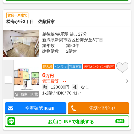
賃貸一戸建て
松海が丘3丁目 佐藤貸家
越後線/寺尾駅 徒歩27分
新潟県新潟市西区松海が丘3丁目
築年数
築50年
建物階数
2階建
即入居
パノラマ
写真充実
無料オンライン相談可
6
万円
管理費等：--
敷
120000円
礼
なし
1-2階
4DK
70.41㎡
画像 : 20枚
空室確認
電話で問合せ
無料
お店にLINEで相談する
無料