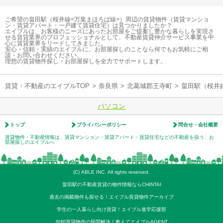
ご希望の畠田駅（桜井線<万葉まほろば線>）周辺の賃貸物件（賃貸マンショ
ン・賃貸アパート・一戸建て賃貸住宅）は見つかりましたか？
エイブルは、お客様のニーズにあったお部屋をご提案し豊かな暮らしを実現さ
せる賃貸業界のプロフェッショナルとして、不動産賃貸仲介サービス事業を中
心に賃貸業界をリードしてきました。
安心・信頼・実績のエイブルに、お部屋探しのことなら何でもお気軽にご相
談・お問い合わせください。
理想の賃貸物件探し・お部屋探しを全力でサポートします。
賃貸・不動産のエイブルTOP
>
奈良県
>
北葛城郡王寺町
>
畠田駅（桜井
パソコン
トップ
プライバシーポリシー
問合せ・会社概要
賃貸物件・不動産情報は、賃貸マンション・賃貸アパート・賃貸住宅などの不動産を扱う、お
部屋探しのエイブルへ
(C) ABLE INC. All rights reserved.
畠田駅の不動産賃貸の物件情報ならCHINTAI
過去の掲載物件も探せる！エイブル賃貸物件アーカイブ
学生の一人暮らし向け賃貸！エイブル進学応援部
[PR]賃貸物件の疑問解決！教えてエイブルAGENT