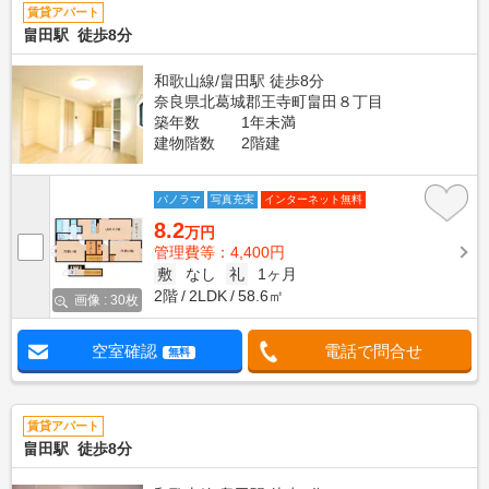
賃貸アパート
畠田駅 徒歩8分
和歌山線/畠田駅 徒歩8分
奈良県北葛城郡王寺町畠田８丁目
築年数
1年未満
建物階数
2階建
パノラマ
写真充実
インターネット無料
8.2
万円
管理費等：4,400円
敷
なし
礼
1ヶ月
2階
2LDK
58.6㎡
画像 : 30枚
空室確認
電話で問合せ
無料
賃貸アパート
畠田駅 徒歩8分