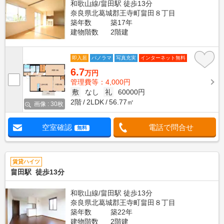
和歌山線/畠田駅 徒歩13分
奈良県北葛城郡王寺町畠田８丁目
築年数
築17年
建物階数
2階建
即入居
パノラマ
写真充実
インターネット無料
6.7
万円
管理費等：4,000円
敷
なし
礼
60000円
2階
2LDK
56.77㎡
画像 : 30枚
空室確認
電話で問合せ
無料
賃貸ハイツ
畠田駅 徒歩13分
和歌山線/畠田駅 徒歩13分
奈良県北葛城郡王寺町畠田８丁目
築年数
築22年
建物階数
2階建