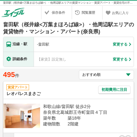
畠田駅（桜井線<万葉まほろば線>）・他周辺駅エリアの賃貸マンション・賃貸アパート・賃貸住宅の不動産情報を検索！不動産賃貸の物件探しは、お部屋探しのエイブル
保存条件
閲覧履歴
お気に入り
畠田駅（桜井線<万葉まほろば線>）・他周辺駅エリアの
賃貸物件・マンション・アパート(奈良県)
沿線・駅
-
畠田駅
変更する
詳細条件
【家賃】設定無し
変更する
495
件
賃貸アパート
初期費用に注目
レオパレスまさご
和歌山線/畠田駅 徒歩2分
奈良県北葛城郡王寺町畠田４丁目
築年数
築18年
建物階数
2階建