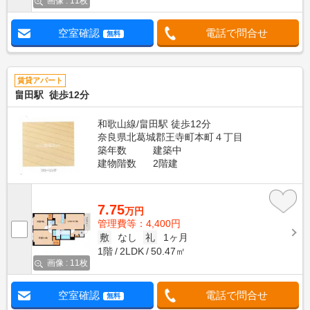
画像 : 11枚
空室確認
電話で問合せ
無料
賃貸アパート
畠田駅 徒歩12分
和歌山線/畠田駅 徒歩12分
奈良県北葛城郡王寺町本町４丁目
築年数
建築中
建物階数
2階建
7.75
万円
管理費等：4,400円
敷
なし
礼
1ヶ月
1階
2LDK
50.47㎡
画像 : 11枚
空室確認
電話で問合せ
無料