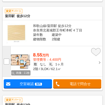
賃貸アパート
畠田駅 徒歩12分
和歌山線/畠田駅 徒歩12分
奈良県北葛城郡王寺町本町４丁目
築年数
建築中
建物階数
2階建
8.55
万円
管理費等：4,400円
敷
なし
礼
1ヶ月
2階
3LDK
62.1㎡
画像 : 11枚
空室確認
電話で問合せ
無料
賃貸アパート
畠田駅 徒歩12分