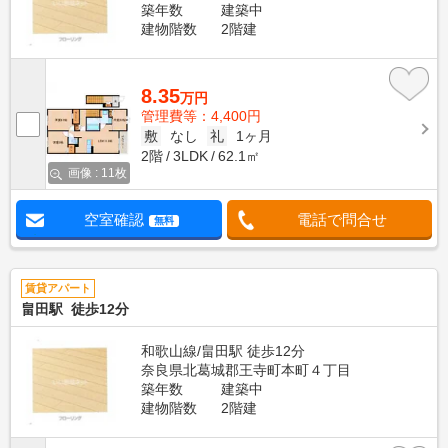
築年数
建築中
建物階数
2階建
8.35
万円
管理費等：4,400円
敷
なし
礼
1ヶ月
2階
3LDK
62.1㎡
画像 : 11枚
空室確認
電話で問合せ
無料
賃貸アパート
畠田駅 徒歩12分
和歌山線/畠田駅 徒歩12分
奈良県北葛城郡王寺町本町４丁目
築年数
建築中
建物階数
2階建