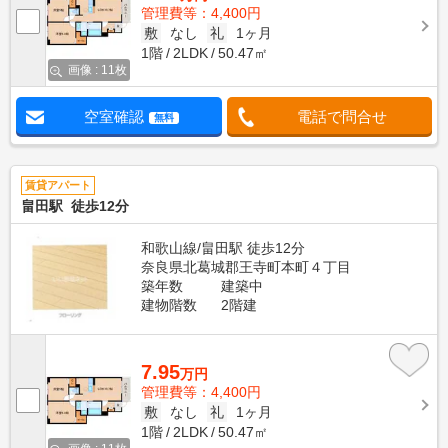
管理費等：4,400円
敷
なし
礼
1ヶ月
1階
2LDK
50.47㎡
画像 : 11枚
空室確認
電話で問合せ
無料
賃貸アパート
畠田駅 徒歩12分
和歌山線/畠田駅 徒歩12分
奈良県北葛城郡王寺町本町４丁目
築年数
建築中
建物階数
2階建
7.95
万円
管理費等：4,400円
敷
なし
礼
1ヶ月
1階
2LDK
50.47㎡