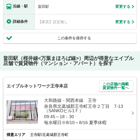
沿線・駅
畠田駅
変更する
詳細条件
【家賃】設定無し
変更する
この条件を保存する
畠田駅（桜井線<万葉まほろば線>）
周辺が得意なエイブル
店舗で賃貸物件（マンション・アパート）を探す
この店舗の掲載
エイブルネットワーク王寺本店
賃貸物件一覧へ
大和路線・関西本線 王寺
奈良県北葛城郡王寺町王寺２丁目 7-13
（SANKOビル1Ｆ）
09:45～18：30
毎水曜日※8/10～8/16 夏季休暇
得意エリア
王寺駅/北葛城郡王寺町