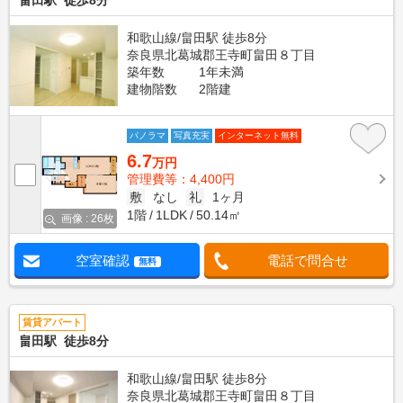
畠田駅 徒歩8分
和歌山線/畠田駅 徒歩8分
奈良県北葛城郡王寺町畠田８丁目
築年数
1年未満
建物階数
2階建
パノラマ
写真充実
インターネット無料
6.7
万円
管理費等：4,400円
敷
なし
礼
1ヶ月
1階
1LDK
50.14㎡
画像 : 26枚
空室確認
電話で問合せ
無料
賃貸アパート
畠田駅 徒歩8分
和歌山線/畠田駅 徒歩8分
奈良県北葛城郡王寺町畠田８丁目