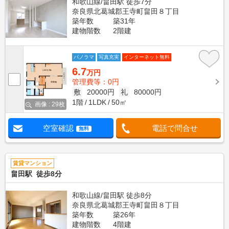
和歌山線/畠田駅 徒歩7分
奈良県北葛城郡王寺町畠田８丁目
築年数
築31年
建物階数
2階建
パノラマ
写真充実
インターネット無料
6.7
万円
管理費等：0円
敷
20000円
礼
80000円
1階
1LDK
50㎡
画像 : 29枚
空室確認
電話で問合せ
無料
賃貸マンション
畠田駅 徒歩8分
和歌山線/畠田駅 徒歩8分
奈良県北葛城郡王寺町畠田８丁目
築年数
築26年
建物階数
4階建