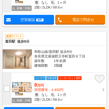
敷
なし
礼
1ヶ月
2階
2LDK
58.6㎡
画像 : 30枚
空室確認
電話で問合せ
無料
賃貸アパート
畠田駅 徒歩8分
和歌山線/畠田駅 徒歩8分
奈良県北葛城郡王寺町畠田８丁目
築年数
1年未満
建物階数
2階建
パノラマ
写真充実
インターネット無料
8
万円
管理費等：4,400円
敷
なし
礼
1ヶ月
2階
2LDK
58.6㎡
画像 : 29枚