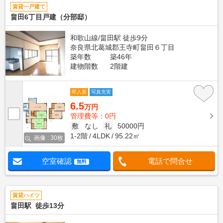
賃貸一戸建て
畠田6丁目戸建（分部邸）
和歌山線/畠田駅 徒歩9分
奈良県北葛城郡王寺町畠田６丁目
築年数
築46年
建物階数
2階建
即入居
写真充実
6.5
万円
管理費等：0円
敷
なし
礼
50000円
1-2階
4LDK
95.22㎡
画像 : 30枚
空室確認
電話で問合せ
無料
賃貸ハイツ
畠田駅 徒歩13分