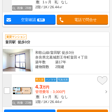
敷
1ヶ月
礼
なし
2階
1K
26.44㎡
画像 : 28枚
空室確認
電話で問合せ
無料
賃貸マンション
畠田駅 徒歩3分
和歌山線/畠田駅 徒歩3分
奈良県北葛城郡王寺町畠田４丁目
築年数
築17年
建物階数
2階建
即入居
パノラマ
写真充実
4.3
万円
管理費等：3,000円
敷
1ヶ月
礼
なし
1階
1K
26.44㎡
画像 : 23枚