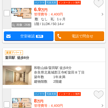
パノラマ
写真充実
インターネット無料
6.9
万円
管理費等：4,400円
敷
なし
礼
1ヶ月
1階
1LDK
50.14㎡
画像 : 26枚
空室確認
電話で問合せ
無料
賃貸アパート
畠田駅 徒歩8分
和歌山線/畠田駅 徒歩8分
奈良県北葛城郡王寺町畠田８丁目
築年数
1年未満
建物階数
2階建
パノラマ
写真充実
インターネット無料
8
万円
管理費等：4,400円