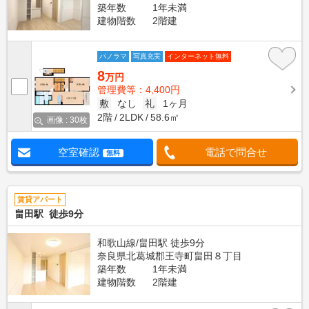
築年数
1年未満
建物階数
2階建
パノラマ
写真充実
インターネット無料
8
万円
管理費等：4,400円
敷
なし
礼
1ヶ月
2階
2LDK
58.6㎡
画像 : 30枚
空室確認
電話で問合せ
無料
賃貸アパート
畠田駅 徒歩9分
和歌山線/畠田駅 徒歩9分
奈良県北葛城郡王寺町畠田８丁目
築年数
1年未満
建物階数
2階建