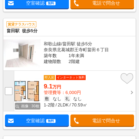
空室確認
電話で問合せ
無料
賃貸テラスハウス
畠田駅 徒歩5分
和歌山線/畠田駅 徒歩5分
奈良県北葛城郡王寺町畠田６丁目
築年数
1年未満
建物階数
2階建
即入居
インターネット無料
9.1
万円
管理費等：6,000円
敷
なし
礼
なし
1-2階
2LDK
70.59㎡
画像 : 30枚
空室確認
電話で問合せ
無料