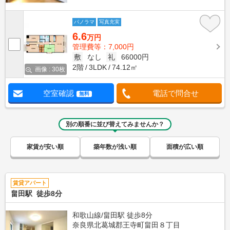
パノラマ
写真充実
6.6
万円
管理費等：7,000円
敷
なし
礼
66000円
2階
3LDK
74.12㎡
画像 : 30枚
空室確認
電話で問合せ
無料
別の順番に並び替えてみませんか？
家賃が安い順
築年数が浅い順
面積が広い順
賃貸アパート
畠田駅 徒歩8分
和歌山線/畠田駅 徒歩8分
奈良県北葛城郡王寺町畠田８丁目