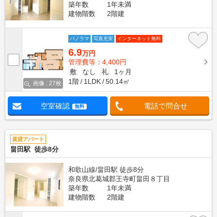
築年数
1年未満
建物階数
2階建
パノラマ
写真充実
インターネット無料
6.9
万円
管理費等：4,400円
敷
なし
礼
1ヶ月
1階
1LDK
50.14㎡
画像 : 27枚
空室確認
電話で問合せ
無料
賃貸アパート
畠田駅 徒歩8分
和歌山線/畠田駅 徒歩8分
奈良県北葛城郡王寺町畠田８丁目
築年数
1年未満
建物階数
2階建