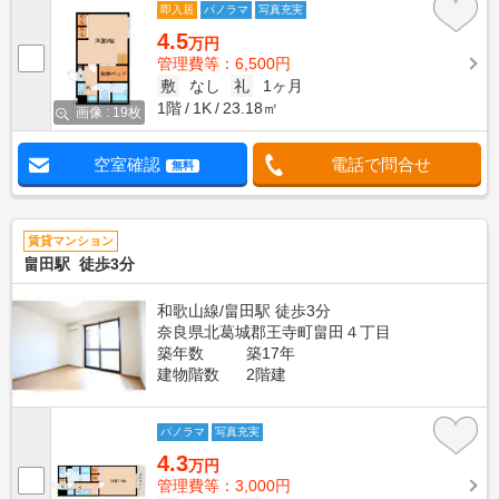
即入居
パノラマ
写真充実
4.5
万円
管理費等：6,500円
敷
なし
礼
1ヶ月
1階
1K
23.18㎡
画像 : 19枚
空室確認
電話で問合せ
無料
賃貸マンション
畠田駅 徒歩3分
和歌山線/畠田駅 徒歩3分
奈良県北葛城郡王寺町畠田４丁目
築年数
築17年
建物階数
2階建
パノラマ
写真充実
4.3
万円
管理費等：3,000円