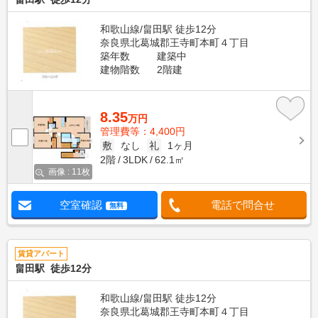
和歌山線/畠田駅 徒歩12分
奈良県北葛城郡王寺町本町４丁目
築年数
建築中
建物階数
2階建
8.35
万円
管理費等：4,400円
敷
なし
礼
1ヶ月
2階
3LDK
62.1㎡
画像 : 11枚
空室確認
電話で問合せ
無料
賃貸アパート
畠田駅 徒歩12分
和歌山線/畠田駅 徒歩12分
奈良県北葛城郡王寺町本町４丁目