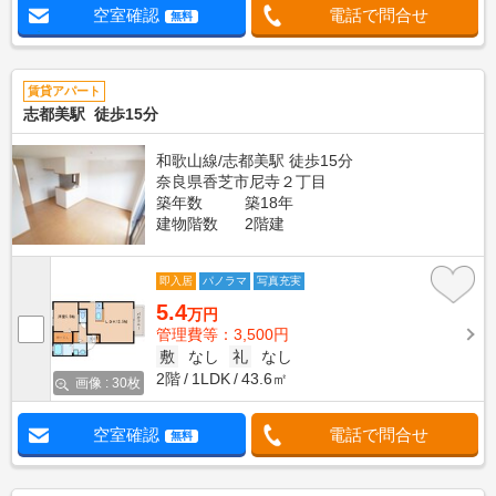
空室確認
電話で問合せ
無料
賃貸アパート
志都美駅 徒歩15分
和歌山線/志都美駅 徒歩15分
奈良県香芝市尼寺２丁目
築年数
築18年
建物階数
2階建
即入居
パノラマ
写真充実
5.4
万円
管理費等：3,500円
敷
なし
礼
なし
2階
1LDK
43.6㎡
画像 : 30枚
空室確認
電話で問合せ
無料