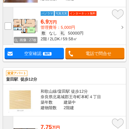
パノラマ
写真充実
インターネット無料
6.9
万円
管理費等：5,000円
敷
なし
礼
50000円
2階
2LDK
59.58㎡
画像 : 27枚
空室確認
電話で問合せ
無料
賃貸アパート
畠田駅 徒歩12分
和歌山線/畠田駅 徒歩12分
奈良県北葛城郡王寺町本町４丁目
築年数
建築中
建物階数
2階建
7.75
万円