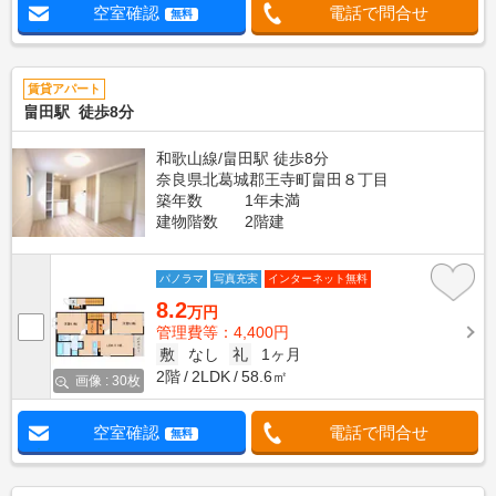
空室確認
電話で問合せ
無料
賃貸アパート
畠田駅 徒歩8分
和歌山線/畠田駅 徒歩8分
奈良県北葛城郡王寺町畠田８丁目
築年数
1年未満
建物階数
2階建
パノラマ
写真充実
インターネット無料
8.2
万円
管理費等：4,400円
敷
なし
礼
1ヶ月
2階
2LDK
58.6㎡
画像 : 30枚
空室確認
電話で問合せ
無料