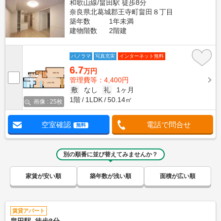
和歌山線/畠田駅 徒歩8分
奈良県北葛城郡王寺町畠田８丁目
築年数
1年未満
建物階数
2階建
パノラマ
写真充実
インターネット無料
6.7
万円
管理費等：4,400円
敷
なし
礼
1ヶ月
1階
1LDK
50.14㎡
画像 : 25枚
空室確認
電話で問合せ
無料
別の順番に並び替えてみませんか？
家賃が安い順
築年数が浅い順
面積が広い順
賃貸アパート