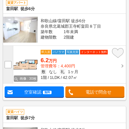
賃貸アパート
畠田駅 徒歩6分
和歌山線/畠田駅 徒歩6分
奈良県北葛城郡王寺町畠田８丁目
築年数
1年未満
建物階数
2階建
即入居
パノラマ
写真充実
インターネット無料
6.2
万円
管理費等：4,400円
敷
なし
礼
1ヶ月
1階
1LDK
42.07㎡
画像 : 30枚
空室確認
電話で問合せ
無料
賃貸ハイツ
畠田駅 徒歩7分