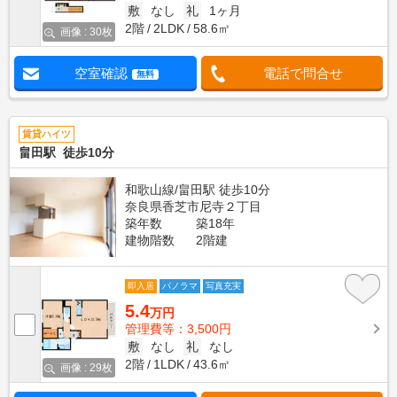
敷
なし
礼
1ヶ月
2階
2LDK
58.6㎡
画像 : 30枚
空室確認
電話で問合せ
無料
賃貸ハイツ
畠田駅 徒歩10分
和歌山線/畠田駅 徒歩10分
奈良県香芝市尼寺２丁目
築年数
築18年
建物階数
2階建
即入居
パノラマ
写真充実
5.4
万円
管理費等：3,500円
敷
なし
礼
なし
2階
1LDK
43.6㎡
画像 : 29枚