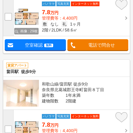
パノラマ
写真充実
インターネット無料
7.8
万円
管理費等：4,400円
敷
なし
礼
1ヶ月
2階
2LDK
58.6㎡
画像 : 29枚
空室確認
電話で問合せ
無料
賃貸アパート
畠田駅 徒歩9分
和歌山線/畠田駅 徒歩9分
奈良県北葛城郡王寺町畠田８丁目
築年数
1年未満
建物階数
2階建
パノラマ
写真充実
インターネット無料
7.8
万円
管理費等：4,400円