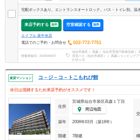
来店予約する
空室確認する
無料
無料
エイブル 泉中央店
022-772-7751
電話でのご予約・お問合せ
仙台市泉区
高森
仙台市営地下鉄南北線
宮交バス（仙台市泉区）
高森ショッピングプ
情報登録日
2026/08/07
0.55ヶ月
コ－ジ－コ－トこもれび館
賃貸マンション
休日は混雑するため来店予約がオススメです！
宮城県仙台市泉区高森１丁目
住所
周辺地図
築年
2008年03月（築18年）
階建
7階建