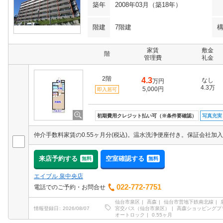
築年
2008年03月（築18年）
階建
7階建
家賃
敷金
階
管理費
礼金
2階
4.3
なし
万円
4.3万
5,000円
即入居可
初期費用クレジット払い可（※条件要確認）
写真充実
来店予約する
空室確認する
無料
無料
エイブル 泉中央店
022-772-7751
電話でのご予約・お問合せ
仙台市泉区
高森
仙台市営地下鉄南北線
宮交バス（仙台市泉区）
高森ショッピングプ
情報登録日
2026/08/07
オートロック
0.55ヶ月