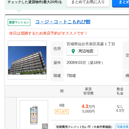
まとめてお気に入り
まと
チェックした賃貸物件(最大20件)を
コ－ジ－コ－トこもれび館
賃貸マンション
休日は混雑するため来店予約がオススメです！
宮城県仙台市泉区高森１丁目
住所
周辺地図
築年
2008年03月（築18年）
階建
7階建
家賃
敷金
階
管理費
礼金
4階
4.3
なし
万円
4.3万
5,000円
即入居可
初期費用クレジット払い可（※条件要確認）
写真充実