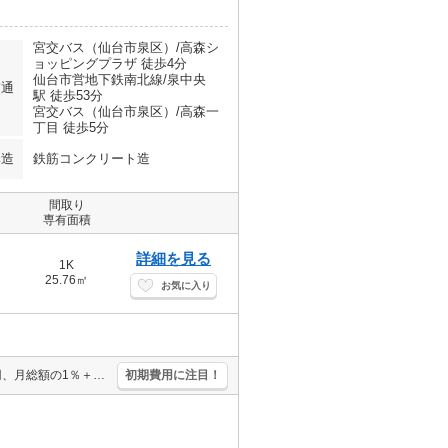
宮交バス（仙台市泉区）/高森シ
ョッピングプラザ 徒歩4分
仙台市営地下鉄南北線/泉中央
交通
駅 徒歩53分
宮交バス（仙台市泉区）/高森一
丁目 徒歩5分
構造
鉄筋コンクリート造
間取り
専有面積
詳細を見る
1K
25.76㎡
お気に入り
宅配ボックスあり。保証会社加入要(実費)。保証会社要（初回35,000円、月総額の1％＋800円/月）。エアコン1基付き。TVインターホン付き。温水洗浄便座付き。仲介手数料家賃の0.55ヵ月分。
初期費用に注目！