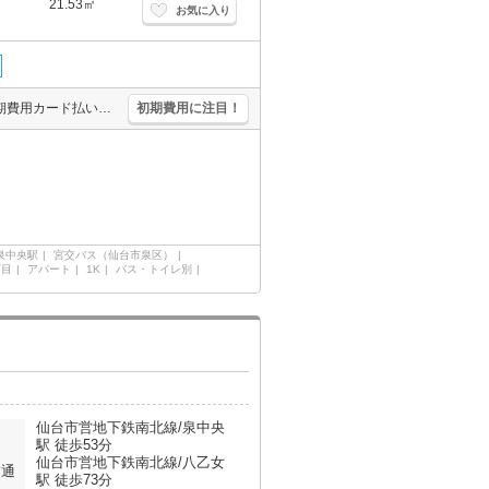
21.53㎡
お気に入り
小型犬・猫計1匹まで飼育可。ペット飼育の場合、礼金1ヵ月分増。初期費用カード払い可。TVインターホン付き。エアコン1基付き。温水洗浄便座付き。追焚給湯。インターネット無料。
初期費用に注目！
泉中央駅
宮交バス（仙台市泉区）
丁目
アパート
1K
バス・トイレ別
仙台市営地下鉄南北線/泉中央
駅 徒歩53分
仙台市営地下鉄南北線/八乙女
交通
駅 徒歩73分