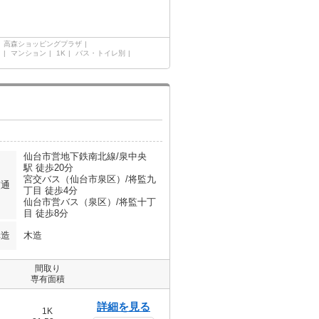
高森ショッピングプラザ
目
マンション
1K
バス・トイレ別
仙台市営地下鉄南北線/泉中央
駅 徒歩20分
宮交バス（仙台市泉区）/将監九
交通
丁目 徒歩4分
仙台市営バス（泉区）/将監十丁
目 徒歩8分
構造
木造
間取り
専有面積
詳細を見る
1K