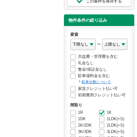
この条件を保存する
物件条件の絞り込み
家賃
〜
共益費・管理費を含む
礼金なし
敷金/保証金なし
駐車場料金を含む
駐車台数について
家賃クレジット払い可
初期費用クレジット払い可
間取り
1R
1K
1DK
1LDK(+S)
2K/2DK
2LDK(+S)
3K/3DK
3LDK(+S)