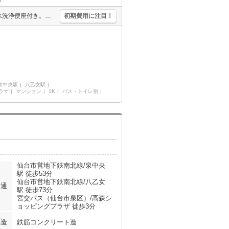
宅配ボックスあり。エントランスオートロック。バス・トイレ別。温水洗浄便座付き。追焚給湯。エレベーターあり。初期費用カード払い可。保証会社加入要(49,560円:プラン一例)。
初期費用に注目！
泉中央駅
八乙女駅
ラザ
マンション
1K
バス・トイレ別
仙台市営地下鉄南北線/泉中央
駅 徒歩53分
仙台市営地下鉄南北線/八乙女
交通
駅 徒歩73分
宮交バス（仙台市泉区）/高森シ
ョッピングプラザ 徒歩3分
構造
鉄筋コンクリート造