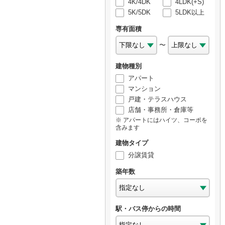
4K/4DK
4LDK(+S)
5K/5DK
5LDK以上
専有面積
〜
建物種別
アパート
マンション
戸建・テラスハウス
店舗・事務所・倉庫等
アパートにはハイツ、コーポを
含みます
建物タイプ
分譲賃貸
築年数
駅・バス停からの時間