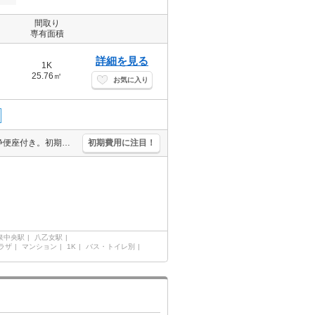
間取り
専有面積
詳細を見る
1K
25.76㎡
お気に入り
バス・トイレ別。システムキッチン。ＴＶインターホン付き。温水洗浄便座付き。初期費用カード払い可。宅配ボックスあり。保証会社加入要(49,560円:プラン一例)。
初期費用に注目！
泉中央駅
八乙女駅
ラザ
マンション
1K
バス・トイレ別