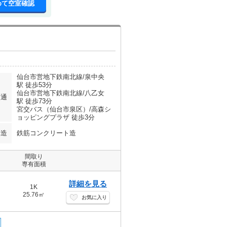
めて空室確認
仙台市営地下鉄南北線/泉中央
駅 徒歩53分
仙台市営地下鉄南北線/八乙女
交通
駅 徒歩73分
宮交バス（仙台市泉区）/高森シ
ョッピングプラザ 徒歩3分
構造
鉄筋コンクリート造
間取り
専有面積
詳細を見る
1K
25.76㎡
お気に入り