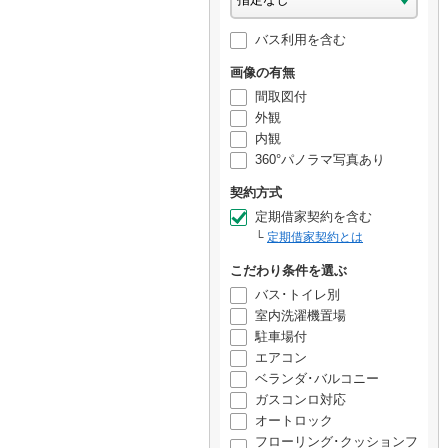
バス利用を含む
画像の有無
間取図付
外観
内観
360°パノラマ写真あり
契約方式
定期借家契約を含む
定期借家契約とは
こだわり条件を選ぶ
バス･トイレ別
室内洗濯機置場
駐車場付
エアコン
ベランダ･バルコニー
ガスコンロ対応
オートロック
フローリング･クッションフ