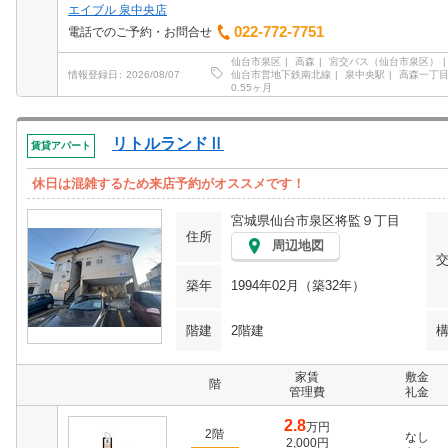
エイブル 泉中央店
022-772-7751
電話でのご予約・お問合せ
仙台市泉区
高森
宮交バス（仙台市泉区）
仙台市営地下鉄南北線
泉中央駅
高森一丁
情報登録日
2026/08/07
0.55ヶ月
リトルランドⅡ
賃貸アパート
休日は混雑するため来店予約がオススメです！
宮城県仙台市泉区将監９丁目
住所
周辺地図
築年
1994年02月（築32年）
階建
2階建
家賃
敷金
階
管理費
礼金
2.8
万円
2階
なし
2,000円