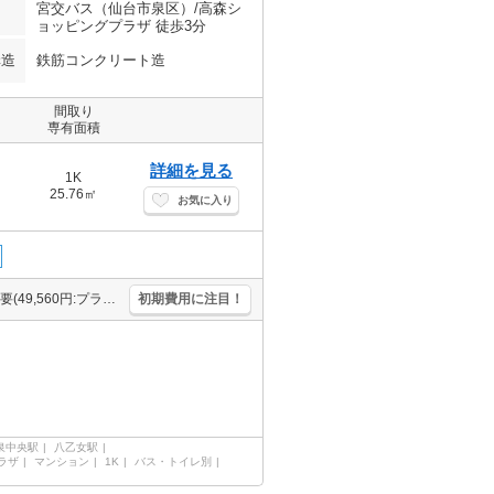
宮交バス（仙台市泉区）/高森シ
ョッピングプラザ 徒歩3分
構造
鉄筋コンクリート造
間取り
専有面積
詳細を見る
1K
25.76㎡
お気に入り
仲介手数料家賃の0.55ヶ月分(税込)。温水洗浄便座付き。保証会社加入要(49,560円:プラン一例)。エアコン1基付き。宅配ボックスあり。暖房便座付き。システムキッチン。TVインターホン付き。
初期費用に注目！
泉中央駅
八乙女駅
ラザ
マンション
1K
バス・トイレ別