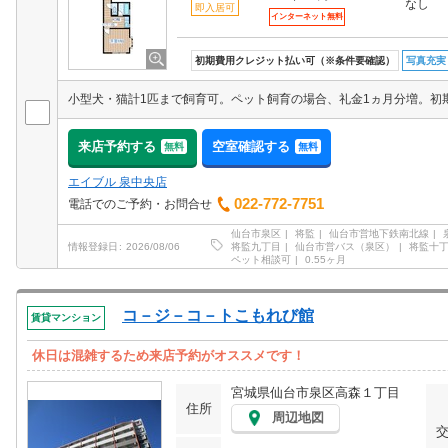
なし
即入居可
インターネット無料
初期費用クレジット払い可（※条件要確認）
写真充実
来店予約する
空室確認する
無料
無料
エイブル 泉中央店
022-772-7751
電話でのご予約・お問合せ
仙台市泉区
将監
仙台市営地下鉄南北線
将監九丁目
仙台市営バス（泉区）
将監十
情報登録日
2026/08/06
ペット相談可
0.55ヶ月
コ－ジ－コ－トこもれび館
賃貸マンション
休日は混雑するため来店予約がオススメです！
宮城県仙台市泉区高森１丁目
住所
周辺地図