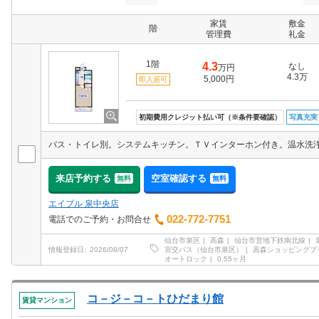
家賃
敷金
階
管理費
礼金
1階
4.3
なし
万円
4.3万
5,000円
即入居可
初期費用クレジット払い可（※条件要確認）
写真充実
来店予約する
空室確認する
無料
無料
エイブル 泉中央店
022-772-7751
電話でのご予約・お問合せ
仙台市泉区
高森
仙台市営地下鉄南北線
宮交バス（仙台市泉区）
高森ショッピングプ
情報登録日
2026/08/07
オートロック
0.55ヶ月
コ－ジ－コ－トひだまり館
賃貸マンション