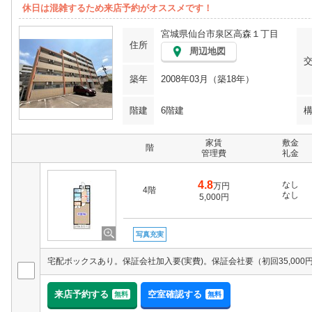
休日は混雑するため来店予約がオススメです！
宮城県仙台市泉区高森１丁目
住所
周辺地図
築年
2008年03月（築18年）
階建
6階建
家賃
敷金
階
管理費
礼金
4.8
なし
万円
4階
なし
5,000円
写真充実
来店予約する
空室確認する
無料
無料