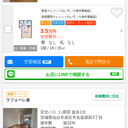
家賃クレジット払い可（※条件要確認）
初期費用クレジット払い可（※条件要確認）
即入居
写真充実
無料オンライン相談可
3.5
万円
管理費等：--
敷
なし
礼
なし
1階
1K
25㎡
画像 : 23枚
空室確認
電話で問合せ
無料
お店にLINEで相談する
無料
賃貸アパート
初期費用に注目
ラフォーレ泉
宮交バス １/原田 徒歩1分
宮城県仙台市泉区市名坂原田3丁目
築年数
築32年