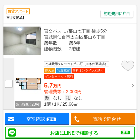
賃貸アパート
初期費用に注目
YUKISAI
宮交バス １/郡山七丁目 徒歩5分
宮城県仙台市太白区郡山８丁目
築年数
築3年
建物階数
2階建
初期費用クレジット払い可（※条件要確認）
即入居
写真充実
無料オンライン相談可
インターネット無料
5.7
万円
管理費等：2,000円
敷
なし
礼
なし
1階
1K
25.66㎡
画像 : 23枚
空室確認
電話で問合せ
無料
お店にLINEで相談する
無料