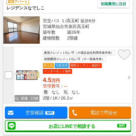
賃貸アパート
初期費用に注目
レジデンスなでしこ
宮交バス １/高玉町 徒歩6分
宮城県仙台市泉区高玉町
築年数
築26年
建物階数
2階建
家賃クレジット払い可（※保証会社利用等条件有）
初期費用クレジット払い可（※一部条件有）
即入居
写真充実
無料オンライン相談可
インターネット無料
4.5
万円
管理費等：--
敷
なし
礼
なし
2階
1K
26.2㎡
画像 : 23枚
空室確認
電話で問合せ
無料
お店にLINEで相談する
無料