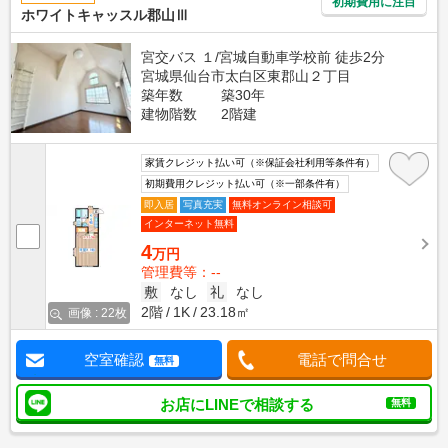
初期費用に注目
ホワイトキャッスル郡山Ⅲ
宮交バス １/宮城自動車学校前 徒歩2分
宮城県仙台市太白区東郡山２丁目
築年数
築30年
建物階数
2階建
家賃クレジット払い可（※保証会社利用等条件有）
初期費用クレジット払い可（※一部条件有）
即入居
写真充実
無料オンライン相談可
インターネット無料
4
万円
管理費等：--
敷
なし
礼
なし
2階
1K
23.18㎡
画像 : 22枚
空室確認
電話で問合せ
無料
お店にLINEで相談する
無料