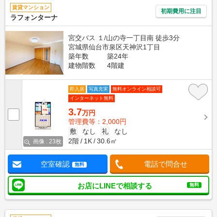
賃貸マンション
初期費用に注目
ラフォンターナ
宮交バス １/山の寺一丁目南 徒歩3分
宮城県仙台市泉区天神沢1丁目
築年数
築24年
建物階数
4階建
即入居
写真充実
無料オンライン相談可
インターネット無料
3.7
万円
管理費等：2,000円
敷
なし
礼
なし
2階
1K
30.6㎡
画像 : 23枚
空室確認
電話で問合せ
無料
お店にLINEで相談する
無料