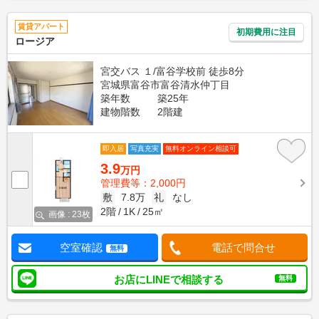
賃貸アパート
初期費用に注目
ロージア
宮交バス １/富谷学校前 徒歩8分
宮城県富谷市富谷清水仲丁目
築年数
築25年
建物階数
2階建
即入居
写真充実
無料オンライン相談可
3.9
万円
管理費等：2,000円
敷
7.8万
礼
なし
2階
1K
25㎡
画像 : 23枚
空室確認
電話で問合せ
無料
お店にLINEで相談する
無料