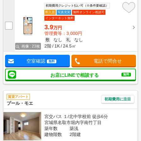
初期費用クレジット払い可（※条件要確認）
即入居
写真充実
無料オンライン相談可
インターネット無料
3.9
万円
管理費等：3,000円
敷
なし
礼
なし
2階
1K
24.5㎡
画像 : 23枚
空室確認
電話で問合せ
無料
お店にLINEで相談する
無料
賃貸アパート
初期費用に注目
プール・モエ
宮交バス １/北中学校前 徒歩6分
宮城県名取市堀内字南竹丁目
築年数
築浅
建物階数
2階建