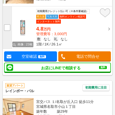
初期費用クレジット払い可（※条件要確認）
即入居
写真充実
無料オンライン相談可
インターネット無料
4.8
万円
管理費等：3,000円
敷
なし
礼
なし
1階
1K
26.1㎡
画像 : 23枚
空室確認
電話で問合せ
無料
お店にLINEで相談する
無料
賃貸アパート
初期費用に注目
レインボー・パル
宮交バス １/名取が丘入口 徒歩11分
宮城県名取市小山１丁目
築年数
築29年