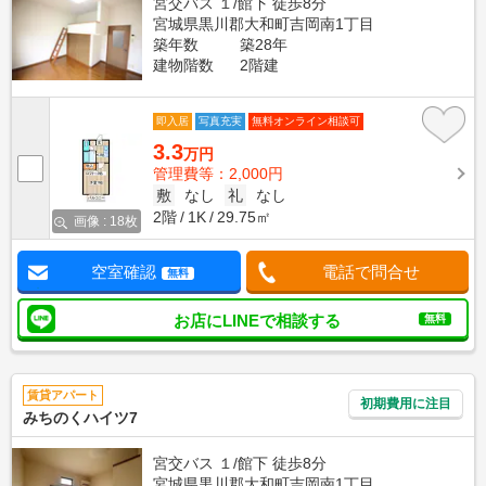
宮交バス １/館下 徒歩8分
宮城県黒川郡大和町吉岡南1丁目
築年数
築28年
建物階数
2階建
即入居
写真充実
無料オンライン相談可
3.3
万円
管理費等：2,000円
敷
なし
礼
なし
2階
1K
29.75㎡
画像 : 18枚
空室確認
電話で問合せ
無料
お店にLINEで相談する
無料
賃貸アパート
初期費用に注目
みちのくハイツ7
宮交バス １/館下 徒歩8分
宮城県黒川郡大和町吉岡南1丁目