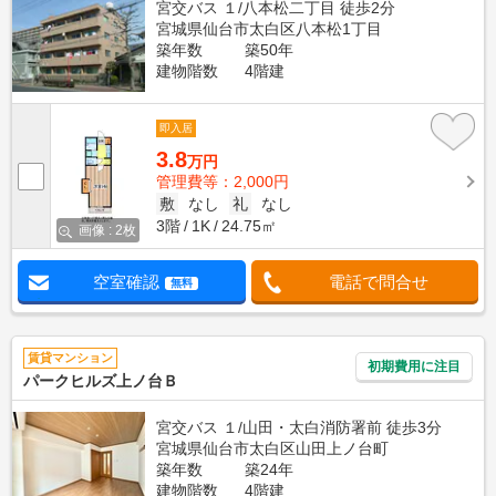
宮交バス １/八本松二丁目 徒歩2分
宮城県仙台市太白区八本松1丁目
築年数
築50年
建物階数
4階建
即入居
3.8
万円
管理費等：2,000円
敷
なし
礼
なし
3階
1K
24.75㎡
画像 : 2枚
空室確認
電話で問合せ
無料
賃貸マンション
初期費用に注目
パークヒルズ上ノ台Ｂ
宮交バス １/山田・太白消防署前 徒歩3分
宮城県仙台市太白区山田上ノ台町
築年数
築24年
建物階数
4階建