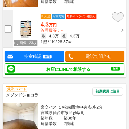
建物階数
2階建
即入居
写真充実
無料オンライン相談可
4.3
万円
管理費等：--
敷
4.3万
礼
4.3万
1階
1K
28.87㎡
画像 : 23枚
空室確認
電話で問合せ
無料
お店にLINEで相談する
無料
賃貸アパート
初期費用に注目
メゾンドショコラ
宮交バス １/松森団地中央 徒歩2分
宮城県仙台市泉区歩坂町
築年数
築38年
建物階数
2階建