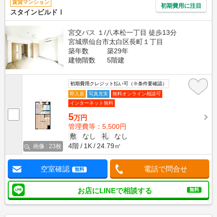
賃貸マンション
初期費用に注目
スタインビルドⅠ
宮交バス １/八本松一丁目 徒歩13分
宮城県仙台市太白区長町１丁目
築年数
築29年
建物階数
5階建
初期費用クレジット払い可（※条件要確認）
即入居
写真充実
無料オンライン相談可
インターネット無料
5
万円
管理費等：5,500円
敷
なし
礼
なし
4階
1K
24.79㎡
画像 : 23枚
空室確認
電話で問合せ
無料
お店にLINEで相談する
無料