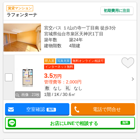
賃貸マンション
初期費用に注目
ラフォンターナ
宮交バス １/山の寺一丁目南 徒歩3分
宮城県仙台市泉区天神沢1丁目
築年数
築24年
建物階数
4階建
即入居
写真充実
無料オンライン相談可
インターネット無料
3.5
万円
管理費等：2,000円
敷
なし
礼
なし
1階
1K
30.6㎡
画像 : 23枚
空室確認
電話で問合せ
無料
お店にLINEで相談する
無料