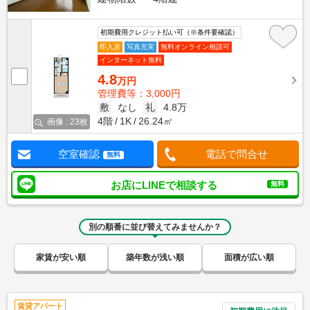
初期費用クレジット払い可（※条件要確認）
即入居
写真充実
無料オンライン相談可
インターネット無料
4.8
万円
管理費等：3,000円
敷
なし
礼
4.8万
4階
1K
26.24㎡
画像 : 23枚
空室確認
電話で問合せ
無料
お店にLINEで相談する
無料
別の順番に並び替えてみませんか？
家賃が安い順
築年数が浅い順
面積が広い順
賃貸アパート