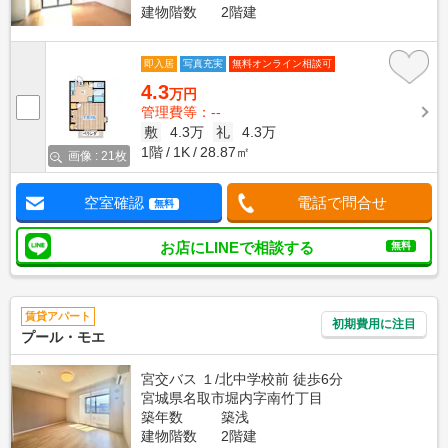
建物階数
2階建
即入居
写真充実
無料オンライン相談可
4.3
万円
管理費等：--
敷
4.3万
礼
4.3万
1階
1K
28.87㎡
画像 : 21枚
空室確認
電話で問合せ
無料
お店にLINEで相談する
無料
賃貸アパート
初期費用に注目
プール・モエ
宮交バス １/北中学校前 徒歩6分
宮城県名取市堀内字南竹丁目
築年数
築浅
建物階数
2階建