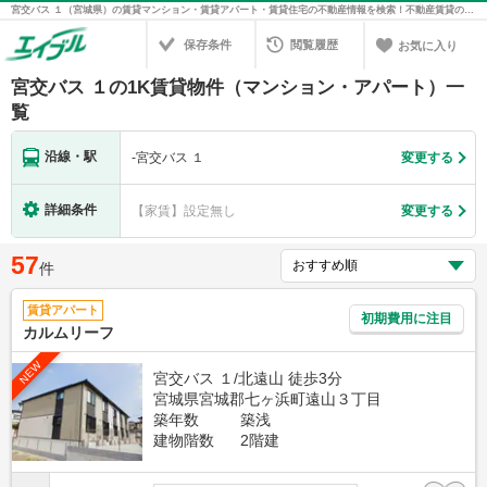
宮交バス １（宮城県）の賃貸マンション・賃貸アパート・賃貸住宅の不動産情報を検索！不動産賃貸の物件探しは、お部屋探しのエイブル
保存条件
閲覧履歴
お気に入り
宮交バス １の1K賃貸物件（マンション・アパート）一
覧
沿線・駅
-
宮交バス １
変更する
詳細条件
【家賃】設定無し
変更する
57
件
賃貸アパート
初期費用に注目
カルムリーフ
NEW
宮交バス １/北遠山 徒歩3分
宮城県宮城郡七ヶ浜町遠山３丁目
築年数
築浅
建物階数
2階建