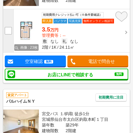
建物階数
2階建
初期費用クレジット払い可（※条件要確認）
即入居
パノラマ
写真充実
無料オンライン相談可
3.5
万円
管理費等：--
敷
なし
礼
なし
2階
1K
24.11㎡
画像 : 23枚
空室確認
電話で問合せ
無料
お店にLINEで相談する
無料
賃貸アパート
初期費用に注目
パルハイムＮＹ
宮交バス １/鈎取 徒歩1分
宮城県仙台市太白区鈎取本町１丁目
築年数
築29年
建物階数
2階建