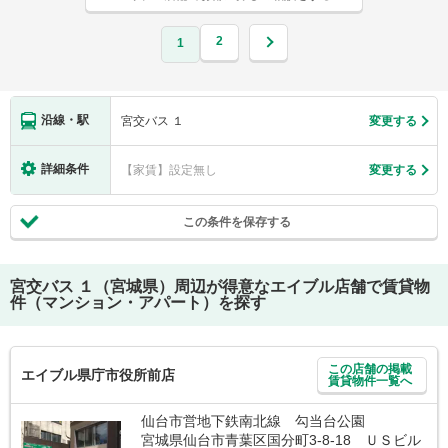
2
1
沿線・駅
宮交バス １
変更する
詳細条件
【家賃】設定無し
変更する
この条件を保存する
宮交バス １（宮城県）
周辺が得意なエイブル店舗で賃貸物
件（マンション・アパート）を探す
この店舗の掲載
エイブル県庁市役所前店
賃貸物件一覧へ
仙台市営地下鉄南北線 勾当台公園
宮城県仙台市青葉区国分町3-8-18 ＵＳビル