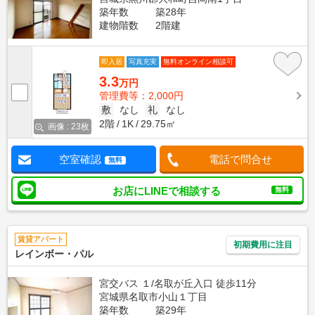
築年数
築28年
建物階数
2階建
即入居
写真充実
無料オンライン相談可
3.3
万円
管理費等：2,000円
敷
なし
礼
なし
2階
1K
29.75㎡
画像 : 23枚
空室確認
電話で問合せ
無料
お店にLINEで相談する
無料
賃貸アパート
初期費用に注目
レインボー・パル
宮交バス １/名取が丘入口 徒歩11分
宮城県名取市小山１丁目
築年数
築29年