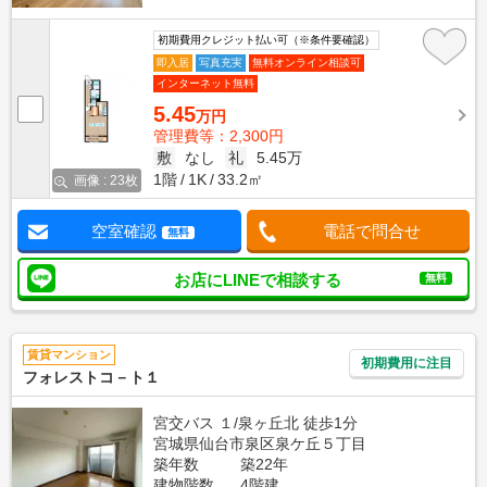
初期費用クレジット払い可（※条件要確認）
即入居
写真充実
無料オンライン相談可
インターネット無料
5.45
万円
管理費等：2,300円
敷
なし
礼
5.45万
1階
1K
33.2㎡
画像 : 23枚
空室確認
電話で問合せ
無料
お店にLINEで相談する
無料
賃貸マンション
初期費用に注目
フォレストコ－ト１
宮交バス １/泉ヶ丘北 徒歩1分
宮城県仙台市泉区泉ケ丘５丁目
築年数
築22年
建物階数
4階建