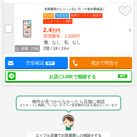
初期費用クレジット払い可（※条件要確認）
即入居
写真充実
無料オンライン相談可
インターネット無料
2.4
万円
管理費等：2,000円
敷
なし
礼
なし
2階
1K
24㎡
画像 : 23枚
空室確認
電話で問合せ
無料
お店にLINEで相談する
無料
物件が見つからなかったら店舗に相談
まだネットに掲載していないオススメ賃貸物件がある場合がございます
エイブル店舗でお部屋探しの相談をする