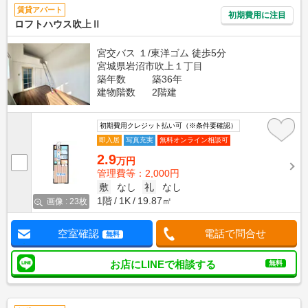
賃貸アパート
初期費用に注目
ロフトハウス吹上Ⅱ
宮交バス １/東洋ゴム 徒歩5分
宮城県岩沼市吹上１丁目
築年数
築36年
建物階数
2階建
初期費用クレジット払い可（※条件要確認）
即入居
写真充実
無料オンライン相談可
2.9
万円
管理費等：2,000円
敷
なし
礼
なし
1階
1K
19.87㎡
画像 : 23枚
空室確認
電話で問合せ
無料
お店にLINEで相談する
無料