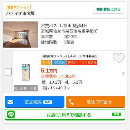
賃貸マンション
初期費用に注目
パティオ市名坂
宮交バス １/原田 徒歩4分
宮城県仙台市泉区市名坂字楢町
築年数
築20年
建物階数
3階建
初期費用クレジット払い可（※条件要確認）
即入居
写真充実
無料オンライン相談可
5.1
万円
管理費等：4,000円
敷
10.2万
礼
5.1万
1階
1K
40.3㎡
画像 : 23枚
空室確認
電話で問合せ
無料
お店にLINEで相談する
無料