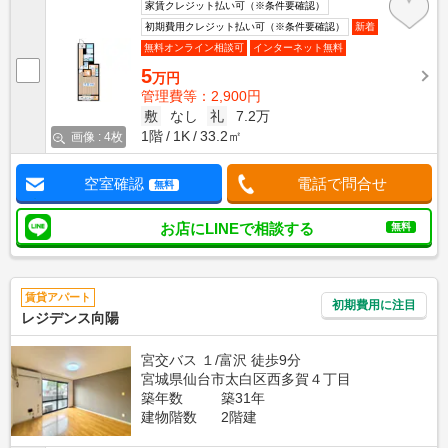
家賃クレジット払い可（※条件要確認）
初期費用クレジット払い可（※条件要確認）
新着
無料オンライン相談可
インターネット無料
5
万円
管理費等：2,900円
敷
なし
礼
7.2万
1階
1K
33.2㎡
画像 : 4枚
空室確認
電話で問合せ
無料
お店にLINEで相談する
無料
賃貸アパート
初期費用に注目
レジデンス向陽
宮交バス １/富沢 徒歩9分
宮城県仙台市太白区西多賀４丁目
築年数
築31年
建物階数
2階建