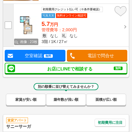
初期費用クレジット払い可（※条件要確認）
写真充実
無料オンライン相談可
5.7
万円
管理費等：2,000円
敷
なし
礼
なし
3階
1K
27㎡
画像 : 23枚
空室確認
電話で問合せ
無料
お店にLINEで相談する
無料
別の順番に並び替えてみませんか？
家賃が安い順
築年数が浅い順
面積が広い順
賃貸アパート
初期費用に注目
サニーサーガ