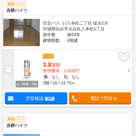
賃貸ハイツ
吉耕ハイツ
宮交バス １/八本松二丁目 徒歩2分
宮城県仙台市太白区八本松1丁目
築年数
築50年
建物階数
4階建
即入居
3.8
万円
管理費等：2,000円
敷
なし
礼
なし
3階
1K
24.75㎡
画像 : 5枚
空室確認
電話で問合せ
無料
賃貸ハイツ
吉耕ハイツ