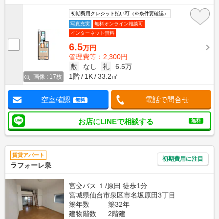
初期費用クレジット払い可（※条件要確認）
写真充実
無料オンライン相談可
インターネット無料
6.5
万円
管理費等：2,300円
敷
なし
礼
6.5万
1階
1K
33.2㎡
画像 : 17枚
空室確認
電話で問合せ
無料
お店にLINEで相談する
無料
賃貸アパート
初期費用に注目
ラフォーレ泉
宮交バス １/原田 徒歩1分
宮城県仙台市泉区市名坂原田3丁目
築年数
築32年
建物階数
2階建