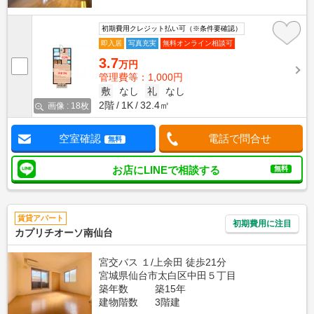
初期費用クレジット払い可（※条件要確認）
即入居
写真充実
無料オンライン相談可
3.7
万円
管理費等：1,000円
敷
なし
礼
なし
2階
1K
32.4㎡
画像 : 18枚
空室確認
電話で問合せ
無料
お店にLINEで相談する
無料
賃貸アパート
初期費用に注目
カプリチオーソ南仙台
宮交バス １/上余田 徒歩21分
宮城県仙台市太白区中田５丁目
築年数
築15年
建物階数
3階建