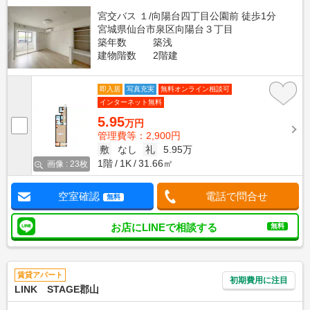
宮交バス １/向陽台四丁目公園前 徒歩1分
宮城県仙台市泉区向陽台３丁目
築年数
築浅
建物階数
2階建
即入居
写真充実
無料オンライン相談可
インターネット無料
5.95
万円
管理費等：2,900円
敷
なし
礼
5.95万
1階
1K
31.66㎡
画像 : 23枚
空室確認
電話で問合せ
無料
お店にLINEで相談する
無料
賃貸アパート
初期費用に注目
LINK STAGE郡山