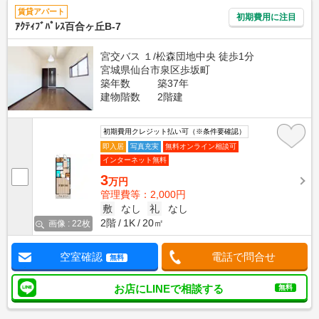
賃貸アパート
初期費用に注目
ｱｸﾃｨﾌﾞﾊﾟﾚｽ百合ヶ丘B-7
宮交バス １/松森団地中央 徒歩1分
宮城県仙台市泉区歩坂町
築年数
築37年
建物階数
2階建
初期費用クレジット払い可（※条件要確認）
即入居
写真充実
無料オンライン相談可
インターネット無料
3
万円
管理費等：2,000円
敷
なし
礼
なし
2階
1K
20㎡
画像 : 22枚
空室確認
電話で問合せ
無料
お店にLINEで相談する
無料