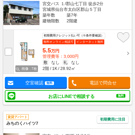
宮交バス １/郡山七丁目 徒歩2分
宮城県仙台市太白区郡山５丁目
築年数
築7年
建物階数
2階建
初期費用クレジット払い可（※条件要確認）
無料オンライン相談可
インターネット無料
5.5
万円
管理費等：3,000円
敷
なし
礼
なし
2階
1K
28.92㎡
画像 : 7枚
空室確認
電話で問合せ
無料
お店にLINEで相談する
無料
賃貸アパート
初期費用に注目
みちのくハイツ7