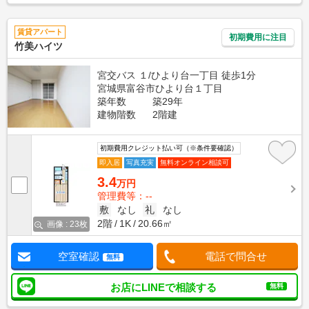
賃貸アパート
初期費用に注目
竹美ハイツ
宮交バス １/ひより台一丁目 徒歩1分
宮城県富谷市ひより台１丁目
築年数
築29年
建物階数
2階建
初期費用クレジット払い可（※条件要確認）
即入居
写真充実
無料オンライン相談可
3.4
万円
管理費等：--
敷
なし
礼
なし
2階
1K
20.66㎡
画像 : 23枚
空室確認
電話で問合せ
無料
お店にLINEで相談する
無料