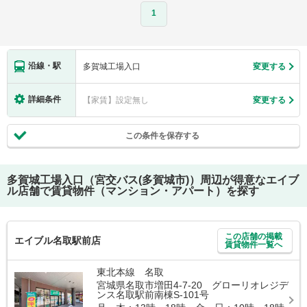
1
沿線・駅
多賀城工場入口
変更する
詳細条件
【家賃】設定無し
変更する
この条件を保存する
多賀城工場入口（宮交バス(多賀城市)）
周辺が得意なエイブ
ル店舗で賃貸物件（マンション・アパート）を探す
この店舗の掲載
エイブル名取駅前店
賃貸物件一覧へ
東北本線 名取
宮城県名取市増田4-7-20 グローリオレジデ
ンス名取駅前南棟S-101号