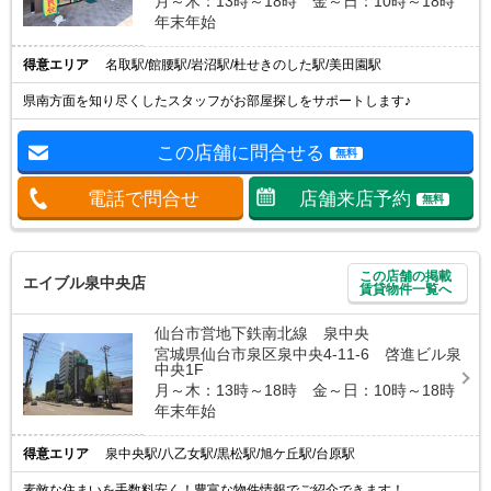
月～木：13時～18時 金～日：10時～18時
年末年始
得意エリア
名取駅/館腰駅/岩沼駅/杜せきのした駅/美田園駅
県南方面を知り尽くしたスタッフがお部屋探しをサポートします♪
この店舗に問合せる
無料
電話で問合せ
店舗来店予約
無料
この店舗の掲載
エイブル泉中央店
賃貸物件一覧へ
仙台市営地下鉄南北線 泉中央
宮城県仙台市泉区泉中央4-11-6 啓進ビル泉
中央1F
月～木：13時～18時 金～日：10時～18時
年末年始
得意エリア
泉中央駅/八乙女駅/黒松駅/旭ケ丘駅/台原駅
素敵な住まいを手数料安く！豊富な物件情報でご紹介できます！