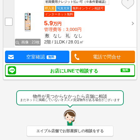
初期費用クレジット払い可（※条件要確認）
即入居
写真充実
無料オンライン相談可
インターネット無料
5.9
万円
管理費等：3,000円
敷
なし
礼
なし
2階
1LDK
28.01㎡
画像 : 23枚
空室確認
電話で問合せ
無料
お店にLINEで相談する
無料
物件が見つからなかったら店舗に相談
まだネットに掲載していないオススメ賃貸物件がある場合がございます
エイブル店舗でお部屋探しの相談をする