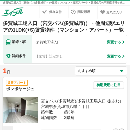
多賀城工場入口（宮交バス(多賀城市)）の賃貸マンション・賃貸アパート・賃貸住宅の不動産情報を検索！不動産賃貸の物件探しは、お部屋探しのエイブル
保存条件
閲覧履歴
お気に入り
多賀城工場入口（宮交バス(多賀城市)）・他周辺駅エリ
アの1LDK(+S)賃貸物件（マンション・アパート）一覧
沿線・駅
-
多賀城工場入口
変更する
詳細条件
【家賃】設定無し
変更する
1
件
賃貸アパート
初期費用に注目
ボンボヤージュ
宮交バス(多賀城市)/多賀城工場入口 徒歩1分
宮城県多賀城市八幡４丁目
築年数
築3年
建物階数
3階建