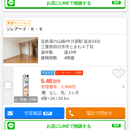
お店にLINEで相談する
無料
賃貸マンション
ソレアード・Ｋ・Ｓ
近鉄湯の山線/中川原駅 徒歩14分
三重県四日市市ときわ４丁目
築年数
築19年
建物階数
4階建
写真充実
インターネット無料
5.45
万円
管理費等：2,900円
敷
なし
礼
1ヶ月
4階
1K
33.6㎡
画像 : 24枚
空室確認
電話で問合せ
無料
お店にLINEで相談する
無料