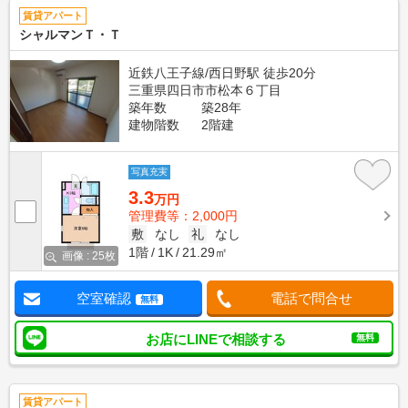
賃貸アパート
シャルマンＴ・Ｔ
近鉄八王子線/西日野駅 徒歩20分
三重県四日市市松本６丁目
築年数
築28年
建物階数
2階建
写真充実
3.3
万円
管理費等：2,000円
敷
なし
礼
なし
1階
1K
21.29㎡
画像 : 25枚
空室確認
電話で問合せ
無料
お店にLINEで相談する
無料
賃貸アパート