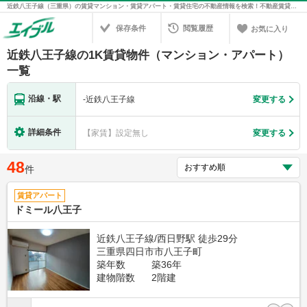
近鉄八王子線（三重県）の賃貸マンション・賃貸アパート・賃貸住宅の不動産情報を検索！不動産賃貸の物件探しは、お部屋探しのエイブル
保存条件
閲覧履歴
お気に入り
近鉄八王子線の1K賃貸物件（マンション・アパート）
一覧
沿線・駅
-
近鉄八王子線
変更する
詳細条件
【家賃】設定無し
変更する
48
件
賃貸アパート
ドミール八王子
近鉄八王子線/西日野駅 徒歩29分
三重県四日市市八王子町
築年数
築36年
建物階数
2階建