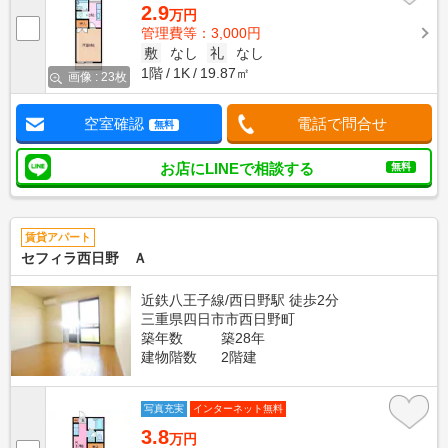
2.9
万円
管理費等：3,000円
敷
なし
礼
なし
1階
1K
19.87㎡
画像 : 23枚
空室確認
電話で問合せ
無料
お店にLINEで相談する
無料
賃貸アパート
セフィラ西日野 Ａ
近鉄八王子線/西日野駅 徒歩2分
三重県四日市市西日野町
築年数
築28年
建物階数
2階建
写真充実
インターネット無料
3.8
万円