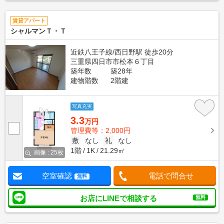
賃貸アパート
シャルマンＴ・Ｔ
近鉄八王子線/西日野駅 徒歩20分
三重県四日市市松本６丁目
築年数
築28年
建物階数
2階建
写真充実
3.3
万円
管理費等：2,000円
敷
なし
礼
なし
1階
1K
21.29㎡
画像 : 25枚
空室確認
電話で問合せ
無料
お店にLINEで相談する
無料