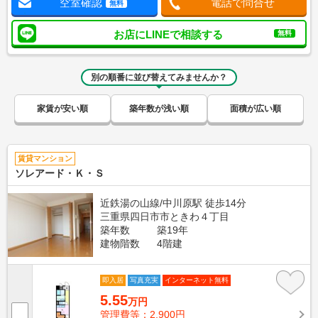
空室確認
電話で問合せ
無料
お店にLINEで相談する
無料
別の順番に並び替えてみませんか？
家賃が安い順
築年数が浅い順
面積が広い順
賃貸マンション
ソレアード・Ｋ・Ｓ
近鉄湯の山線/中川原駅 徒歩14分
三重県四日市市ときわ４丁目
築年数
築19年
建物階数
4階建
即入居
写真充実
インターネット無料
5.55
万円
管理費等：2,900円