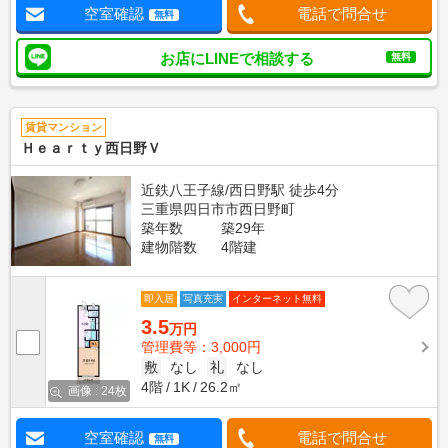
空室確認
電話で問合せ
無料
お店にLINEで相談する
無料
賃貸マンション
Ｈｅａｒｔｙ西日野Ｖ
近鉄八王子線/西日野駅 徒歩4分
三重県四日市市西日野町
築年数
築29年
建物階数
4階建
即入居
写真充実
インターネット無料
3.5
万円
管理費等：3,000円
敷
なし
礼
なし
4階
1K
26.2㎡
画像 : 24枚
空室確認
電話で問合せ
無料