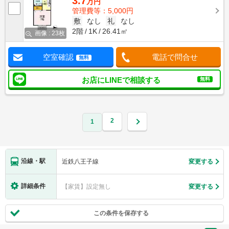
3.7
万円
管理費等：5,000円
敷
なし
礼
なし
2階
1K
26.41㎡
画像 : 23枚
空室確認
電話で問合せ
無料
お店にLINEで相談する
無料
2
1
沿線・駅
近鉄八王子線
変更する
詳細条件
【家賃】設定無し
変更する
この条件を保存する