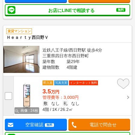
お店にLINEで相談する
無料
賃貸マンション
Ｈｅａｒｔｙ西日野Ｖ
近鉄八王子線/西日野駅 徒歩4分
三重県四日市市西日野町
築年数
築29年
建物階数
4階建
即入居
写真充実
インターネット無料
3.5
万円
管理費等：3,000円
敷
なし
礼
なし
4階
1K
26.2㎡
画像 : 24枚
空室確認
電話で問合せ
無料