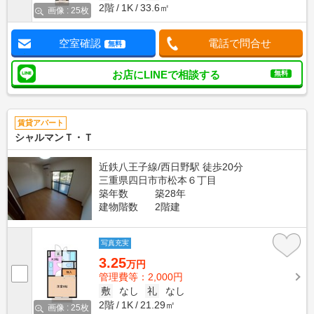
2階
1K
33.6㎡
画像 : 25枚
空室確認
電話で問合せ
無料
お店にLINEで相談する
無料
賃貸アパート
シャルマンＴ・Ｔ
近鉄八王子線/西日野駅 徒歩20分
三重県四日市市松本６丁目
築年数
築28年
建物階数
2階建
写真充実
3.25
万円
管理費等：2,000円
敷
なし
礼
なし
2階
1K
21.29㎡
画像 : 25枚