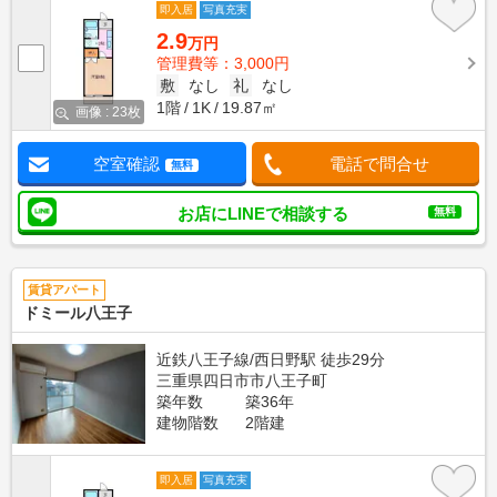
即入居
写真充実
2.9
万円
管理費等：3,000円
敷
なし
礼
なし
1階
1K
19.87㎡
画像 : 23枚
空室確認
電話で問合せ
無料
お店にLINEで相談する
無料
賃貸アパート
ドミール八王子
近鉄八王子線/西日野駅 徒歩29分
三重県四日市市八王子町
築年数
築36年
建物階数
2階建
即入居
写真充実