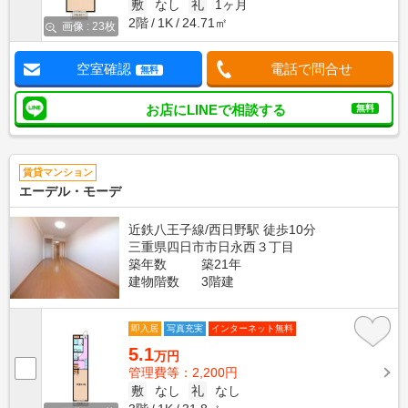
敷
なし
礼
1ヶ月
2階
1K
24.71㎡
画像 : 23枚
空室確認
電話で問合せ
無料
お店にLINEで相談する
無料
賃貸マンション
エーデル・モーデ
近鉄八王子線/西日野駅 徒歩10分
三重県四日市市日永西３丁目
築年数
築21年
建物階数
3階建
即入居
写真充実
インターネット無料
5.1
万円
管理費等：2,200円
敷
なし
礼
なし