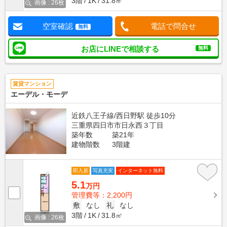
3階
1K
31.8㎡
画像 : 26枚
空室確認
電話で問合せ
無料
お店にLINEで相談する
無料
賃貸マンション
エーデル・モーデ
近鉄八王子線/西日野駅 徒歩10分
三重県四日市市日永西３丁目
築年数
築21年
建物階数
3階建
即入居
写真充実
インターネット無料
5.1
万円
管理費等：2,200円
敷
なし
礼
なし
3階
1K
31.8㎡
画像 : 26枚