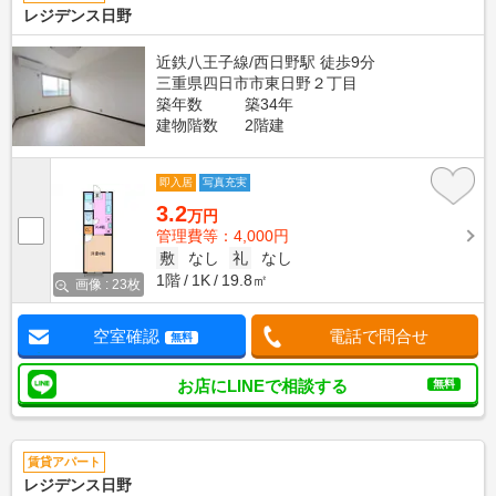
レジデンス日野
近鉄八王子線/西日野駅 徒歩9分
三重県四日市市東日野２丁目
築年数
築34年
建物階数
2階建
即入居
写真充実
3.2
万円
管理費等：4,000円
敷
なし
礼
なし
1階
1K
19.8㎡
画像 : 23枚
空室確認
電話で問合せ
無料
お店にLINEで相談する
無料
賃貸アパート
レジデンス日野