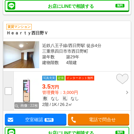
お店にLINEで相談する
無料
賃貸マンション
Ｈｅａｒｔｙ西日野Ｖ
近鉄八王子線/西日野駅 徒歩4分
三重県四日市市西日野町
築年数
築29年
建物階数
4階建
写真充実
定借
インターネット無料
3.5
万円
管理費等：3,000円
敷
なし
礼
なし
2階
1K
26.2㎡
画像 : 22枚
空室確認
電話で問合せ
無料
お店にLINEで相談する
無料