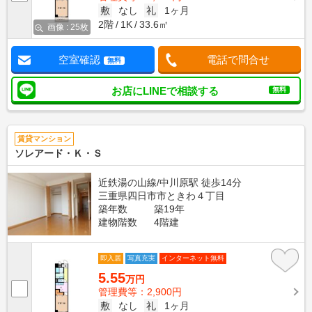
敷
なし
礼
1ヶ月
2階
1K
33.6㎡
画像 : 25枚
空室確認
電話で問合せ
無料
お店にLINEで相談する
無料
賃貸マンション
ソレアード・Ｋ・Ｓ
近鉄湯の山線/中川原駅 徒歩14分
三重県四日市市ときわ４丁目
築年数
築19年
建物階数
4階建
即入居
写真充実
インターネット無料
5.55
万円
管理費等：2,900円
敷
なし
礼
1ヶ月