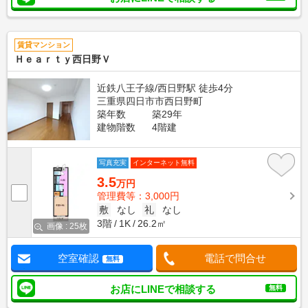
賃貸マンション
Ｈｅａｒｔｙ西日野Ｖ
近鉄八王子線/西日野駅 徒歩4分
三重県四日市市西日野町
築年数
築29年
建物階数
4階建
写真充実
インターネット無料
3.5
万円
管理費等：3,000円
敷
なし
礼
なし
3階
1K
26.2㎡
画像 : 25枚
空室確認
電話で問合せ
無料
お店にLINEで相談する
無料