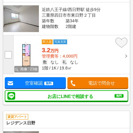
近鉄八王子線/西日野駅 徒歩9分
三重県四日市市東日野２丁目
築年数
築34年
建物階数
2階建
即入居
写真充実
3.2
万円
管理費等：4,000円
敷
なし
礼
なし
1階
1K
19.8㎡
画像 : 23枚
空室確認
電話で問合せ
無料
お店にLINEで相談する
無料
賃貸アパート
レジデンス日野