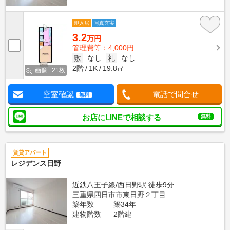
即入居
写真充実
3.2
万円
管理費等：4,000円
敷
なし
礼
なし
2階
1K
19.8㎡
画像 : 21枚
空室確認
電話で問合せ
無料
お店にLINEで相談する
無料
賃貸アパート
レジデンス日野
近鉄八王子線/西日野駅 徒歩9分
三重県四日市市東日野２丁目
築年数
築34年
建物階数
2階建