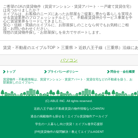
ご希望の1Kの賃貸物件（賃貸マンション・賃貸アパート・一戸建て賃貸住宅）
は見つかりましたか？
エイブルは、お客様のニーズにあったお部屋をご提案し豊かな暮らしを実現さ
せる賃貸業界のプロフェッショナルとして、不動産賃貸仲介サービス事業を中
心に賃貸業界をリードしてきました。
安心・信頼・実績のエイブルに、お部屋探しのことなら何でもお気軽にご相
談・お問い合わせください。
理想の賃貸物件探し・お部屋探しを全力でサポートします。
賃貸・不動産のエイブルTOP
>
三重県
>
近鉄八王子線（三重県）沿線に
パソコン
トップ
プライバシーポリシー
問合せ・会社概要
賃貸物件・不動産情報は、賃貸マンション・賃貸アパート・賃貸住宅などの不動産を扱う、お
部屋探しのエイブルへ
(C) ABLE INC. All rights reserved.
近鉄八王子線の不動産賃貸の物件情報ならCHINTAI
過去の掲載物件も探せる！エイブル賃貸物件アーカイブ
学生の一人暮らし向け賃貸！エイブル進学応援部
[PR]賃貸物件の疑問解決！教えてエイブルAGENT