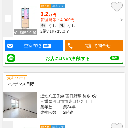
即入居
写真充実
3.2
万円
管理費等：4,000円
敷
なし
礼
なし
2階
1K
19.8㎡
画像 : 21枚
空室確認
電話で問合せ
無料
お店にLINEで相談する
無料
賃貸アパート
レジデンス日野
近鉄八王子線/西日野駅 徒歩9分
三重県四日市市東日野２丁目
築年数
築34年
建物階数
2階建
即入居
写真充実