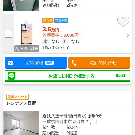
建物階数
2階建
即入居
写真充実
3.5
万円
管理費等：3,000円
敷
なし
礼
なし
1階
1K
24㎡
画像 : 21枚
空室確認
電話で問合せ
無料
お店にLINEで相談する
無料
賃貸アパート
レジデンス日野
近鉄八王子線/西日野駅 徒歩9分
三重県四日市市東日野２丁目
築年数
築34年
建物階数
2階建