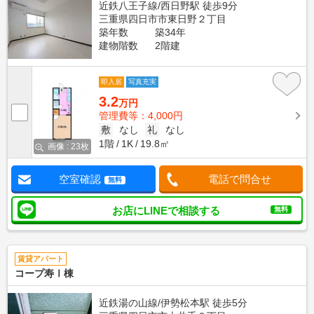
近鉄八王子線/西日野駅 徒歩9分
三重県四日市市東日野２丁目
築年数
築34年
建物階数
2階建
即入居
写真充実
3.2
万円
管理費等：4,000円
敷
なし
礼
なし
1階
1K
19.8㎡
画像 : 23枚
空室確認
電話で問合せ
無料
お店にLINEで相談する
無料
賃貸アパート
コープ寿Ⅰ棟
近鉄湯の山線/伊勢松本駅 徒歩5分