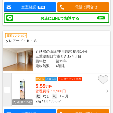
空室確認
電話で問合せ
無料
お店にLINEで相談する
無料
賃貸マンション
ソレアード・Ｋ・Ｓ
近鉄湯の山線/中川原駅 徒歩14分
三重県四日市市ときわ４丁目
築年数
築19年
建物階数
4階建
即入居
写真充実
インターネット無料
5.55
万円
管理費等：2,900円
敷
なし
礼
1ヶ月
2階
1K
33.6㎡
画像 : 25枚