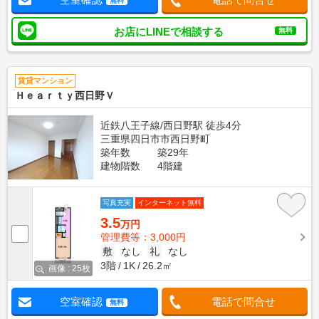
無料
お店にLINEで相談する
無料
賃貸マンション
Ｈｅａｒｔｙ西日野Ｖ
近鉄八王子線/西日野駅 徒歩4分
三重県四日市市西日野町
築年数
築29年
建物階数
4階建
写真充実
インターネット無料
3.5
万円
管理費等：3,000円
敷
なし
礼
なし
3階
1K
26.2㎡
画像 : 25枚
空室確認
電話で問合せ
無料