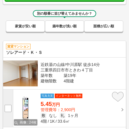
別の順番に並び替えてみませんか？
家賃が安い順
築年数が浅い順
面積が広い順
賃貸マンション
ソレアード・Ｋ・Ｓ
近鉄湯の山線/中川原駅 徒歩14分
三重県四日市市ときわ４丁目
築年数
築19年
建物階数
4階建
写真充実
インターネット無料
5.45
万円
管理費等：2,900円
敷
なし
礼
1ヶ月
4階
1K
33.6㎡
画像 : 24枚