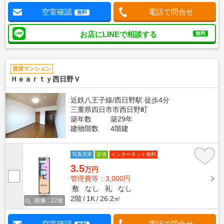
空室確認
電話で問合せ
無料
お店にLINEで相談する
無料
賃貸マンション
Ｈｅａｒｔｙ西日野Ｖ
近鉄八王子線/西日野駅 徒歩4分
三重県四日市市西日野町
築年数
築29年
建物階数
4階建
写真充実
定借
インターネット無料
3.5
万円
管理費等：3,000円
敷
なし
礼
なし
2階
1K
26.2㎡
画像 : 22枚
空室確認
電話で問合せ