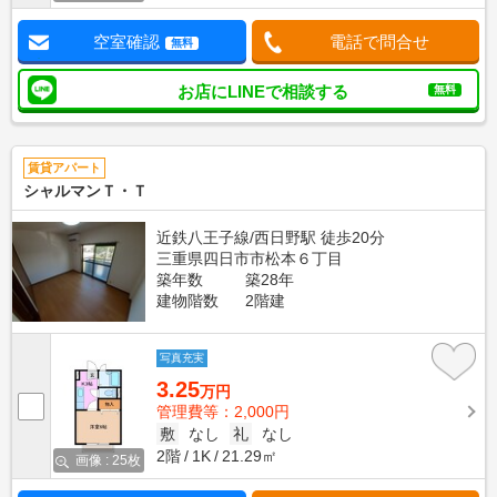
空室確認
電話で問合せ
無料
お店にLINEで相談する
無料
賃貸アパート
シャルマンＴ・Ｔ
近鉄八王子線/西日野駅 徒歩20分
三重県四日市市松本６丁目
築年数
築28年
建物階数
2階建
写真充実
3.25
万円
管理費等：2,000円
敷
なし
礼
なし
2階
1K
21.29㎡
画像 : 25枚