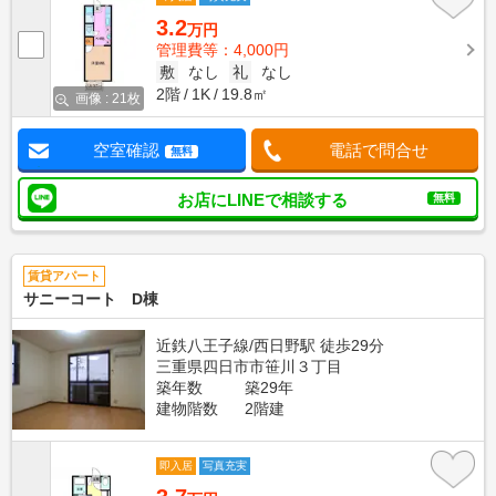
3.2
万円
管理費等：4,000円
敷
なし
礼
なし
2階
1K
19.8㎡
画像 : 21枚
空室確認
電話で問合せ
無料
お店にLINEで相談する
無料
賃貸アパート
サニーコート D棟
近鉄八王子線/西日野駅 徒歩29分
三重県四日市市笹川３丁目
築年数
築29年
建物階数
2階建
即入居
写真充実