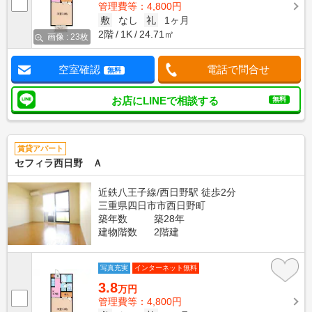
管理費等：4,800円
敷
なし
礼
1ヶ月
2階
1K
24.71㎡
画像 : 23枚
空室確認
電話で問合せ
無料
お店にLINEで相談する
無料
賃貸アパート
セフィラ西日野 Ａ
近鉄八王子線/西日野駅 徒歩2分
三重県四日市市西日野町
築年数
築28年
建物階数
2階建
写真充実
インターネット無料
3.8
万円
管理費等：4,800円