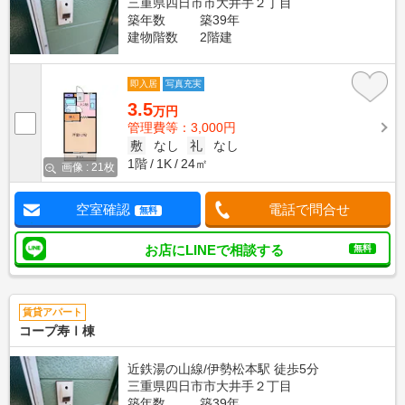
三重県四日市市大井手２丁目
築年数
築39年
建物階数
2階建
即入居
写真充実
3.5
万円
管理費等：3,000円
敷
なし
礼
なし
1階
1K
24㎡
画像 : 21枚
空室確認
電話で問合せ
無料
お店にLINEで相談する
無料
賃貸アパート
コープ寿Ⅰ棟
近鉄湯の山線/伊勢松本駅 徒歩5分
三重県四日市市大井手２丁目
築年数
築39年