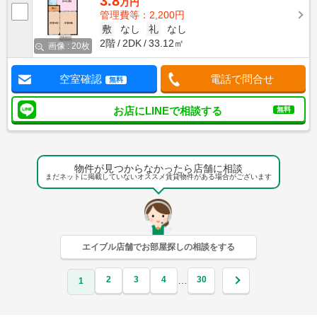
3.8
万円
管理費等：2,200円
敷
なし
礼
なし
2階
2DK
33.12㎡
画像 : 20枚
空室確認
電話で問合せ
無料
お店にLINEで相談する
無料
物件が見つからなかったら店舗に相談
まだネットに掲載していないオススメ賃貸物件がある場合がございます
エイブル店舗でお部屋探しの相談をする
2
3
4
30
…
1