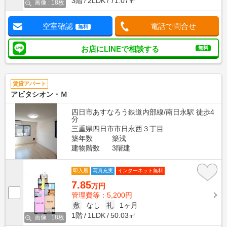
3階
2LDK
71.07㎡
画像 : 18枚
空室確認
電話で問合せ
無料
お店にLINEで相談する
無料
賃貸アパート
アビタシオン・Ｍ
四日市あすなろう鉄道内部線/南日永駅 徒歩4
分
三重県四日市市日永西３丁目
築年数
築浅
建物階数
3階建
即入居
写真充実
インターネット無料
7.85
万円
管理費等：5,200円
敷
なし
礼
1ヶ月
1階
1LDK
50.03㎡
画像 : 18枚