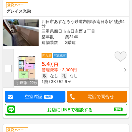
賃貸アパート
グレイス光栄
四日市あすなろう鉄道内部線/南日永駅 徒歩4
分
三重県四日市市日永西３丁目
築年数
築31年
建物階数
2階建
即入居
写真充実
5.4
万円
管理費等：3,000円
敷
なし
礼
なし
1階
3K
52.9㎡
画像 : 22枚
空室確認
電話で問合せ
無料
お店にLINEで相談する
無料
賃貸アパート