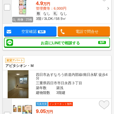
4.9
万円
管理費等：6,000円
敷
なし
礼
なし
3階
3LDK
58.9㎡
画像 : 25枚
空室確認
電話で問合せ
無料
お店にLINEで相談する
無料
賃貸アパート
アビタシオン・Ｍ
四日市あすなろう鉄道内部線/南日永駅 徒歩4
分
三重県四日市市日永西３丁目
築年数
築浅
建物階数
3階建
写真充実
インターネット無料
9.05
万円