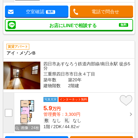
空室確認
電話で問合せ
無料
お店にLINEで相談する
無料
賃貸アパート
アイ・メゾンB
四日市あすなろう鉄道内部線/南日永駅 徒歩5
分
三重県四日市市日永４丁目
築年数
築20年
建物階数
2階建
写真充実
インターネット無料
5.9
万円
管理費等：3,300円
敷
なし
礼
なし
1階
2DK
44.82㎡
画像 : 24枚