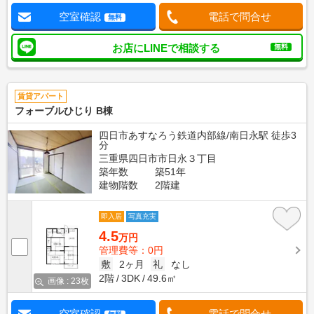
空室確認
電話で問合せ
無料
お店にLINEで相談する
無料
賃貸アパート
フォーブルひじり B棟
四日市あすなろう鉄道内部線/南日永駅 徒歩3
分
三重県四日市市日永３丁目
築年数
築51年
建物階数
2階建
即入居
写真充実
4.5
万円
管理費等：0円
敷
2ヶ月
礼
なし
2階
3DK
49.6㎡
画像 : 23枚
空室確認
電話で問合せ