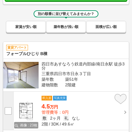
別の順番に並び替えてみませんか？
家賃が安い順
築年数が浅い順
面積が広い順
賃貸アパート
フォーブルひじり B棟
四日市あすなろう鉄道内部線/南日永駅 徒歩3
分
三重県四日市市日永３丁目
築年数
築51年
建物階数
2階建
即入居
写真充実
4.5
万円
管理費等：0円
敷
2ヶ月
礼
なし
2階
3DK
49.6㎡
画像 : 23枚