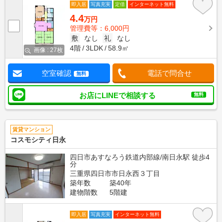
即入居
写真充実
定借
インターネット無料
4.4
万円
管理費等：6,000円
敷
なし
礼
なし
4階
3LDK
58.9㎡
画像 : 27枚
空室確認
電話で問合せ
無料
お店にLINEで相談する
無料
賃貸マンション
コスモシティ日永
四日市あすなろう鉄道内部線/南日永駅 徒歩4
分
三重県四日市市日永西３丁目
築年数
築40年
建物階数
5階建
即入居
写真充実
インターネット無料