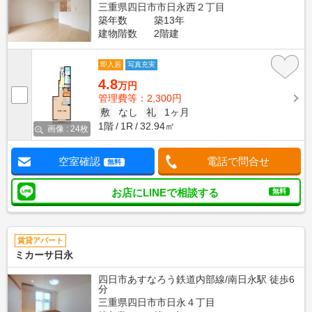
三重県四日市市日永西２丁目
築年数
築13年
建物階数
2階建
即入居
写真充実
4.8
万円
管理費等：2,300円
敷
なし
礼
1ヶ月
1階
1R
32.94㎡
画像 : 24枚
空室確認
電話で問合せ
無料
お店にLINEで相談する
無料
賃貸アパート
ミカーサ日永
四日市あすなろう鉄道内部線/南日永駅 徒歩6
分
三重県四日市市日永４丁目