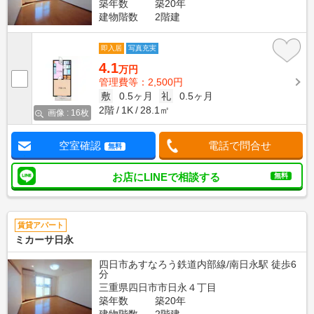
築年数
築20年
建物階数
2階建
即入居
写真充実
4.1
万円
管理費等：2,500円
敷
0.5ヶ月
礼
0.5ヶ月
2階
1K
28.1㎡
画像 : 16枚
空室確認
電話で問合せ
無料
お店にLINEで相談する
無料
賃貸アパート
ミカーサ日永
四日市あすなろう鉄道内部線/南日永駅 徒歩6
分
三重県四日市市日永４丁目
築年数
築20年