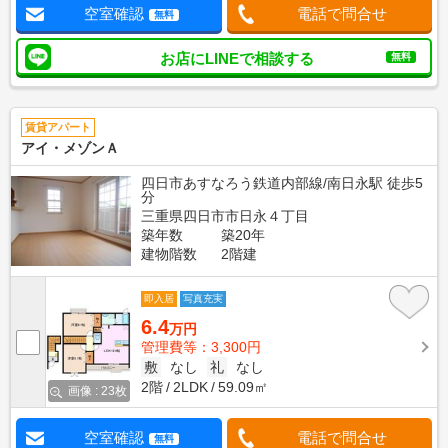
空室確認
電話で問合せ
無料
お店にLINEで相談する
無料
賃貸アパート
アイ・メゾンＡ
四日市あすなろう鉄道内部線/南日永駅 徒歩5
分
三重県四日市市日永４丁目
築年数
築20年
建物階数
2階建
即入居
写真充実
6.4
万円
管理費等：3,300円
敷
なし
礼
なし
2階
2LDK
59.09㎡
画像 : 23枚
空室確認
電話で問合せ
無料