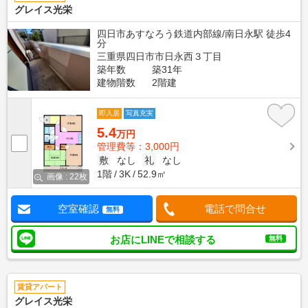
グレイス光栄
四日市あすなろう鉄道内部線/南日永駅 徒歩4
分
三重県四日市市日永西３丁目
築年数
築31年
建物階数
2階建
即入居
写真充実
5.4
万円
管理費等：3,000円
敷
なし
礼
なし
1階
3K
52.9㎡
画像 : 22枚
空室確認
電話で問合せ
無料
お店にLINEで相談する
無料
賃貸アパート
グレイス光栄