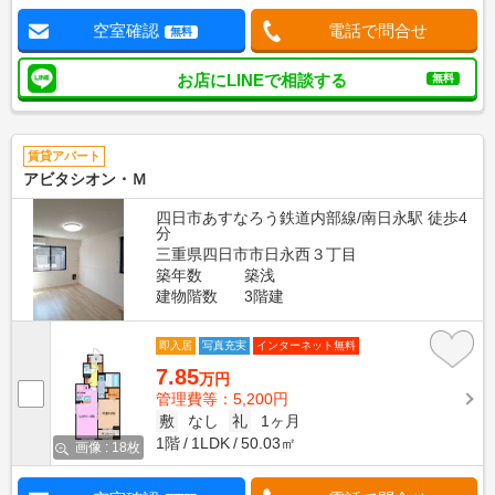
空室確認
電話で問合せ
無料
お店にLINEで相談する
無料
賃貸アパート
アビタシオン・Ｍ
四日市あすなろう鉄道内部線/南日永駅 徒歩4
分
三重県四日市市日永西３丁目
築年数
築浅
建物階数
3階建
即入居
写真充実
インターネット無料
7.85
万円
管理費等：5,200円
敷
なし
礼
1ヶ月
1階
1LDK
50.03㎡
画像 : 18枚