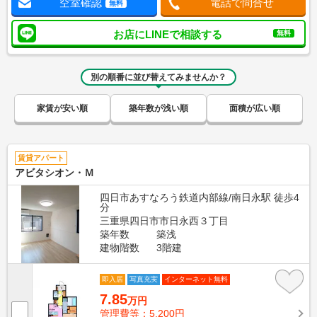
空室確認
電話で問合せ
無料
お店にLINEで相談する
無料
別の順番に並び替えてみませんか？
家賃が安い順
築年数が浅い順
面積が広い順
賃貸アパート
アビタシオン・Ｍ
四日市あすなろう鉄道内部線/南日永駅 徒歩4
分
三重県四日市市日永西３丁目
築年数
築浅
建物階数
3階建
即入居
写真充実
インターネット無料
7.85
万円
管理費等：5,200円