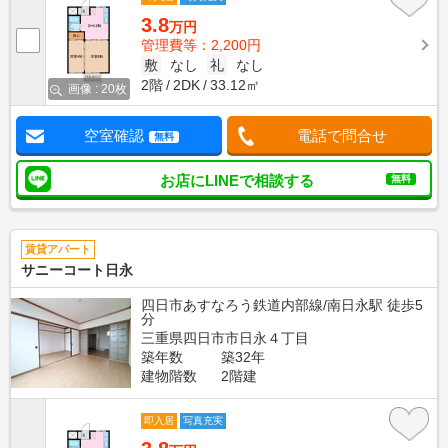
3.8
万円
管理費等：2,200円
敷
なし
礼
なし
2階
2DK
33.12㎡
画像 : 20枚
空室確認
電話で問合せ
無料
お店にLINEで相談する
無料
賃貸アパート
サニーコート日永
四日市あすなろう鉄道内部線/南日永駅 徒歩5
分
三重県四日市市日永４丁目
築年数
築32年
建物階数
2階建
即入居
写真充実