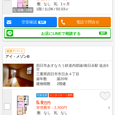
敷
なし
礼
1ヶ月
1階
1LDK
50.03㎡
画像 : 18枚
空室確認
電話で問合せ
無料
お店にLINEで相談する
無料
賃貸アパート
アイ・メゾンB
四日市あすなろう鉄道内部線/南日永駅 徒歩5
分
三重県四日市市日永４丁目
築年数
築20年
建物階数
2階建
写真充実
インターネット無料
5.9
万円
管理費等：3,300円
敷
なし
礼
なし