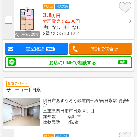
即入居
写真充実
3.8
万円
管理費等：2,200円
敷
なし
礼
なし
2階
2DK
33.12㎡
画像 : 20枚
空室確認
電話で問合せ
無料
お店にLINEで相談する
無料
賃貸アパート
サニーコート日永
四日市あすなろう鉄道内部線/南日永駅 徒歩5
分
三重県四日市市日永４丁目
築年数
築32年
建物階数
2階建
即入居
写真充実