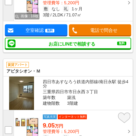
管理費等：5,200円
敷
なし
礼
1ヶ月
3階
2LDK
71.07㎡
画像 : 18枚
空室確認
電話で問合せ
無料
お店にLINEで相談する
無料
賃貸アパート
アビタシオン・Ｍ
四日市あすなろう鉄道内部線/南日永駅 徒歩4
分
三重県四日市市日永西３丁目
築年数
築浅
建物階数
3階建
写真充実
インターネット無料
9.05
万円
管理費等：5,200円