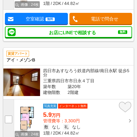
1階
2DK
44.82㎡
画像 : 24枚
空室確認
電話で問合せ
無料
お店にLINEで相談する
無料
賃貸アパート
アイ・メゾンB
四日市あすなろう鉄道内部線/南日永駅 徒歩5
分
三重県四日市市日永４丁目
築年数
築20年
建物階数
2階建
写真充実
インターネット無料
5.9
万円
管理費等：3,300円
敷
なし
礼
なし
1階
2DK
44.82㎡
画像 : 24枚