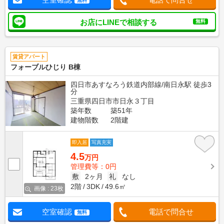
無料
お店にLINEで相談する
無料
賃貸アパート
フォーブルひじり B棟
四日市あすなろう鉄道内部線/南日永駅 徒歩3
分
三重県四日市市日永３丁目
築年数
築51年
建物階数
2階建
即入居
写真充実
4.5
万円
管理費等：0円
敷
2ヶ月
礼
なし
2階
3DK
49.6㎡
画像 : 23枚
空室確認
電話で問合せ
無料