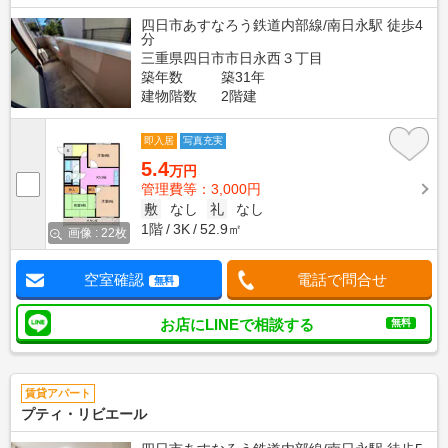
四日市あすなろう鉄道内部線/南日永駅 徒歩4
分
三重県四日市市日永西３丁目
築年数
築31年
建物階数
2階建
即入居
写真充実
5.4
万円
管理費等：3,000円
敷
なし
礼
なし
1階
3K
52.9㎡
画像 : 22枚
空室確認
電話で問合せ
無料
お店にLINEで相談する
無料
賃貸アパート
プティ・リビエール