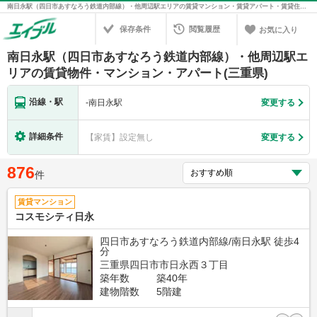
南日永駅（四日市あすなろう鉄道内部線）・他周辺駅エリアの賃貸マンション・賃貸アパート・賃貸住宅の不動産情報を検索！不動産賃貸の物件探しは、お部屋探しのエイブル
保存条件
閲覧履歴
お気に入り
南日永駅（四日市あすなろう鉄道内部線）・他周辺駅エ
リアの賃貸物件・マンション・アパート(三重県)
沿線・駅
-
南日永駅
変更する
詳細条件
【家賃】設定無し
変更する
876
件
賃貸マンション
コスモシティ日永
四日市あすなろう鉄道内部線/南日永駅 徒歩4
分
三重県四日市市日永西３丁目
築年数
築40年
建物階数
5階建