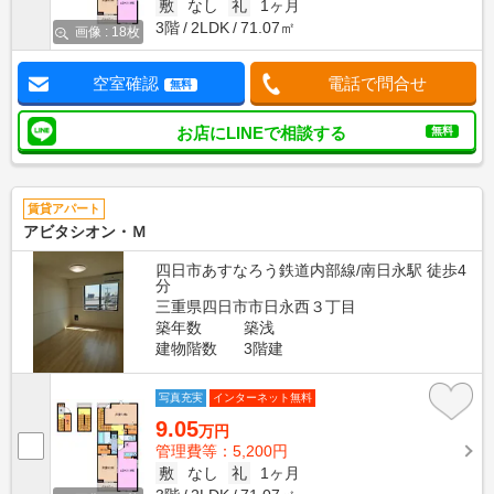
敷
なし
礼
1ヶ月
3階
2LDK
71.07㎡
画像 : 18枚
空室確認
電話で問合せ
無料
お店にLINEで相談する
無料
賃貸アパート
アビタシオン・Ｍ
四日市あすなろう鉄道内部線/南日永駅 徒歩4
分
三重県四日市市日永西３丁目
築年数
築浅
建物階数
3階建
写真充実
インターネット無料
9.05
万円
管理費等：5,200円
敷
なし
礼
1ヶ月