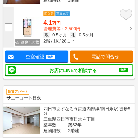
建物階数
2階建
即入居
写真充実
4.1
万円
管理費等：2,500円
敷
0.5ヶ月
礼
0.5ヶ月
2階
1K
28.1㎡
画像 : 16枚
空室確認
電話で問合せ
無料
お店にLINEで相談する
無料
賃貸アパート
サニーコート日永
四日市あすなろう鉄道内部線/南日永駅 徒歩5
分
三重県四日市市日永４丁目
築年数
築32年
建物階数
2階建