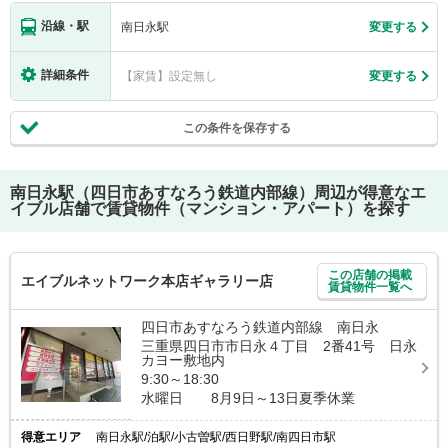
沿線・駅
南日永駅
変更する
詳細条件
【家賃】設定無し
変更する
この条件を保存する
南日永駅（四日市あすなろう鉄道内部線）
周辺が得意なエ
イブル店舗で賃貸物件（マンション・アパート）を探す
この店舗の掲載
エイブルネットワーク本店ギャラリー店
賃貸物件一覧へ
四日市あすなろう鉄道内部線 南日永
三重県四日市市日永４丁目 2番41号 日永
カヨー敷地内
9:30～18:30
水曜日 8月9日～13日夏季休業
得意エリア
南日永駅/泊駅/小古曽駅/西日野駅/南四日市駅