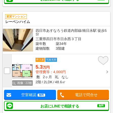
賃貸マンション
レーベンハイム
四日市あすなろう鉄道内部線/南日永駅 徒歩5
分
三重県四日市市日永西３丁目
築年数
築34年
建物階数
3階建
即入居
写真充実
5.3
万円
管理費等：4,000円
敷
2ヶ月
礼
なし
2階
2LDK
48.6㎡
画像 : 22枚
空室確認
電話で問合せ
無料
お店にLINEで相談する
無料