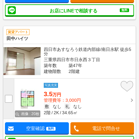
お店にLINEで相談する
無料
賃貸アパート
田中ハイツ
四日市あすなろう鉄道内部線/南日永駅 徒歩5
分
三重県四日市市日永西３丁目
築年数
築47年
建物階数
2階建
写真充実
3.5
万円
管理費等：3,000円
敷
なし
礼
なし
2階
2K
34.65㎡
画像 : 20枚
空室確認
電話で問合せ
無料