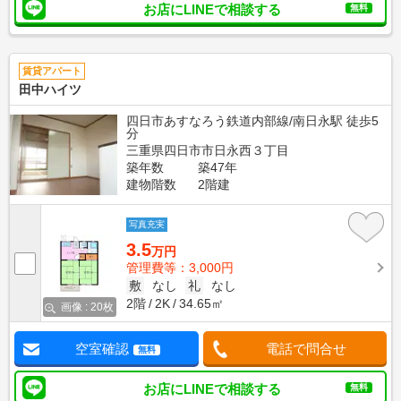
お店にLINEで相談する
無料
賃貸アパート
田中ハイツ
四日市あすなろう鉄道内部線/南日永駅 徒歩5
分
三重県四日市市日永西３丁目
築年数
築47年
建物階数
2階建
写真充実
3.5
万円
管理費等：3,000円
敷
なし
礼
なし
2階
2K
34.65㎡
画像 : 20枚
空室確認
電話で問合せ
無料
お店にLINEで相談する
無料