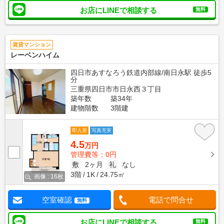
お店にLINEで相談する
無料
賃貸マンション
レーベンハイム
四日市あすなろう鉄道内部線/南日永駅 徒歩5
分
三重県四日市市日永西３丁目
築年数
築34年
建物階数
3階建
即入居
写真充実
4.5
万円
管理費等：0円
敷
2ヶ月
礼
なし
3階
1K
24.75㎡
画像 : 16枚
空室確認
電話で問合せ
無料
お店にLINEで相談する
無料