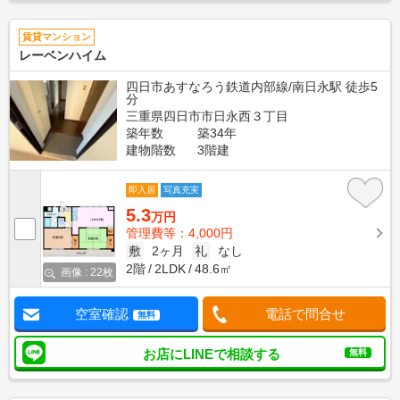
賃貸マンション
レーベンハイム
四日市あすなろう鉄道内部線/南日永駅 徒歩5
分
三重県四日市市日永西３丁目
築年数
築34年
建物階数
3階建
即入居
写真充実
5.3
万円
管理費等：4,000円
敷
2ヶ月
礼
なし
2階
2LDK
48.6㎡
画像 : 22枚
空室確認
電話で問合せ
無料
お店にLINEで相談する
無料