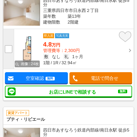
四日市あすなろう鉄道内部線/南日永駅 徒歩5
分
三重県四日市市日永西２丁目
築年数
築13年
建物階数
2階建
即入居
写真充実
4.8
万円
管理費等：2,300円
敷
なし
礼
1ヶ月
1階
1R
32.94㎡
画像 : 24枚
空室確認
電話で問合せ
無料
お店にLINEで相談する
無料
賃貸アパート
プティ・リビエール
四日市あすなろう鉄道内部線/南日永駅 徒歩5
分