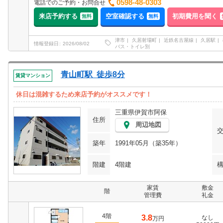
0598-48-0303
電話でのご予約・お問合せ
来店予約する
空室確認する
初期費用を聞く
無料
無料
津市
久居射場町
近鉄名古屋線
久居駅
情報登録日
2026/08/02
バス・トイレ別
青山町駅 徒歩8分
賃貸マンション
休日は混雑するため来店予約がオススメです！
三重県伊賀市阿保
住所
周辺地図
築年
1991年05月（築35年）
階建
4階建
家賃
敷金
階
管理費
礼金
4階
3.8
なし
万円