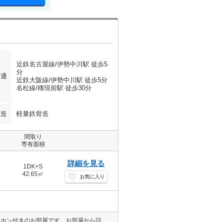
近鉄名古屋線/伊勢中川駅 徒歩5
分
交通
近鉄大阪線/伊勢中川駅 徒歩5分
名松線/権現前駅 徒歩30分
構造
軽量鉄骨造
間取り
専有面積
詳細を見る
1DK+S
42.65㎡
お気に入り
ネット関係に詳しくない人にはオススメ♪ネット無料付物件！ モニターホン付きのお部屋です。お部屋から訪問者を確認できるのでセキュリティ面はもちろん知らない人やセールスに対応する必要もありません。