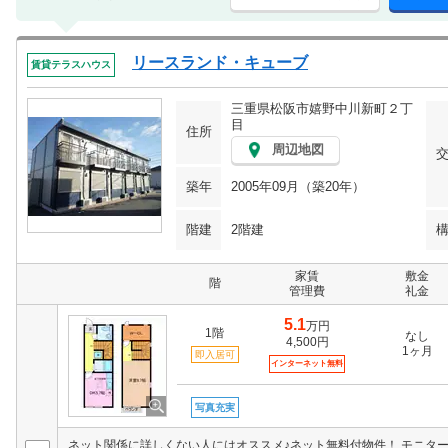
リースランド・キューブ
賃貸テラスハウス
三重県松阪市嬉野中川新町２丁
目
住所
周辺地図
築年
2005年09月（築20年）
階建
2階建
家賃
敷金
階
管理費
礼金
5.1
万円
1階
なし
4,500円
1ヶ月
即入居可
インターネット無料
写真充実