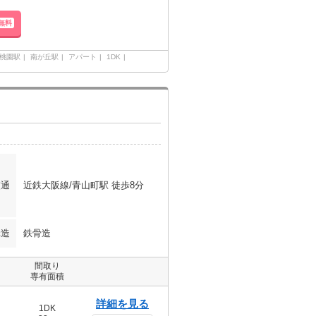
無料
桃園駅
南が丘駅
アパート
1DK
交通
近鉄大阪線/青山町駅 徒歩8分
構造
鉄骨造
間取り
専有面積
詳細を見る
1DK