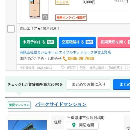
50000円
3,000円
即入居可
無料オンライン相談可
青山エリア★4階角部屋！
来店予約する
空室確認する
初期費用を聞く
無料
無料
有限会社住まいるホーム エイブルネットワーク伊賀上野店
0595-26-7630
電話でのご予約・お問合せ
伊賀市
阿保
近鉄大阪線
青山町駅
マン
情報登録日
2026/08/02
まとめてお気に入り
まと
チェックした賃貸物件(最大20件)を
パークサイドマンション
賃貸マンション
三重県津市久居射場町
住所
周辺地図