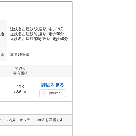
近鉄名古屋線/久居駅 徒歩19分
交通
近鉄名古屋線/桃園駅 徒歩36分
近鉄名古屋線/南が丘駅 徒歩50分
構造
重量鉄骨造
間取り
専有面積
詳細を見る
1DK
20.97㎡
お気に入り
ライン内見、オンライン申込も可能です。