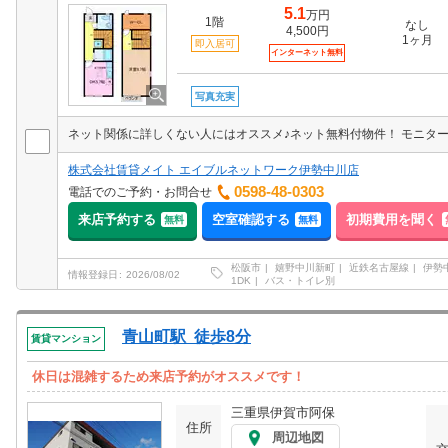
5.1
万円
1階
なし
4,500円
1ヶ月
即入居可
インターネット無料
写真充実
株式会社賃貸メイト エイブルネットワーク伊勢中川店
0598-48-0303
電話でのご予約・お問合せ
来店予約する
空室確認する
初期費用を聞く
無料
無料
松阪市
嬉野中川新町
近鉄名古屋線
伊勢
情報登録日
2026/08/02
1DK
バス・トイレ別
青山町駅 徒歩8分
賃貸マンション
休日は混雑するため来店予約がオススメです！
三重県伊賀市阿保
住所
周辺地図