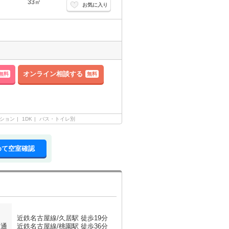
33㎡
お気に入り
オンライン相談する
無料
無料
ション
1DK
バス・トイレ別
めて空室確認
近鉄名古屋線/久居駅 徒歩19分
交通
近鉄名古屋線/桃園駅 徒歩36分