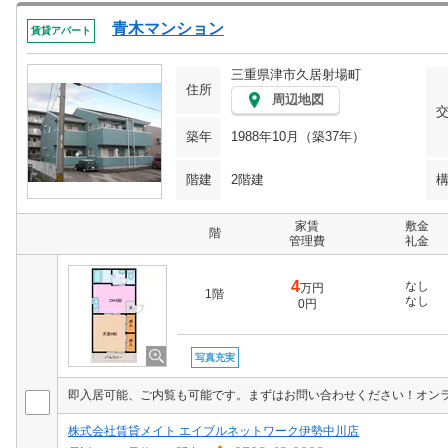
青木マンション
賃貸アパート
三重県津市久居射場町
住所
周辺地図
築年
1988年10月（築37年）
階建
2階建
家賃
敷金
階
管理費
礼金
4
なし
万円
1階
なし
0円
写真充実
即入居可能、ご内覧も可能です。まずはお問い合わせください！オン
株式会社賃貸メイト エイブルネットワーク伊勢中川店