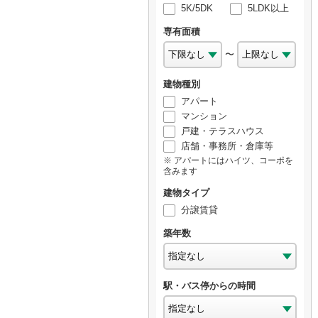
5K/5DK
5LDK以上
専有面積
〜
建物種別
アパート
マンション
戸建・テラスハウス
店舗・事務所・倉庫等
アパートにはハイツ、コーポを
含みます
建物タイプ
分譲賃貸
築年数
駅・バス停からの時間