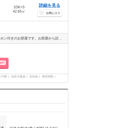
詳細を見る
1DK+S
42.65㎡
お気に入り
ネット関係に詳しくない人にはオススメ♪ネット無料付物件！ モニターホン付きのお部屋です。お部屋から訪問者を確認できるのでセキュリティ面はもちろん知らない人やセールスに対応する必要もありません。
無料
中川駅
近鉄大阪線
名松線
権現前駅