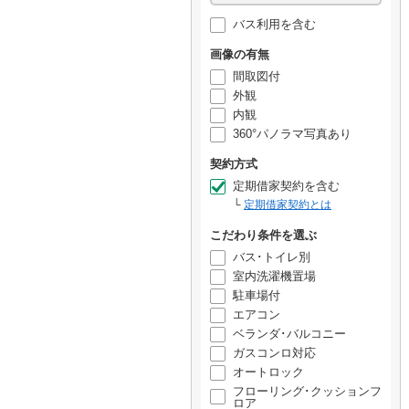
バス利用を含む
画像の有無
間取図付
外観
内観
360°パノラマ写真あり
契約方式
定期借家契約を含む
定期借家契約とは
こだわり条件を選ぶ
バス･トイレ別
室内洗濯機置場
駐車場付
エアコン
ベランダ･バルコニー
ガスコンロ対応
オートロック
フローリング･クッションフ
ロア