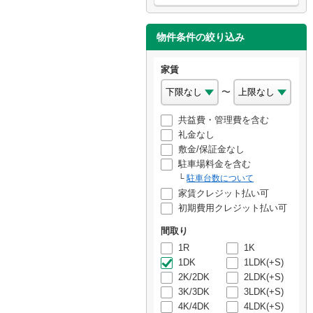
物件条件の絞り込み
家賃
〜
共益費・管理費を含む
礼金なし
敷金/保証金なし
駐車場料金を含む
駐車台数について
家賃クレジット払い可
初期費用クレジット払い可
間取り
1R
1K
1DK
1LDK(+S)
2K/2DK
2LDK(+S)
3K/3DK
3LDK(+S)
4K/4DK
4LDK(+S)