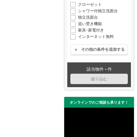
クローゼット
シャワー付独立洗面台
独立洗面台
追い焚き機能
家具･家電付き
インターネット無料
その他の条件を追加する
-
該当物件
件
絞り込む
オンラインでのご相談も承ります！