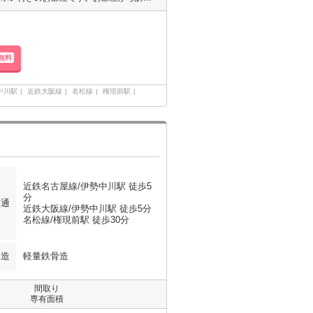
無料
中川駅
近鉄大阪線
名松線
権現前駅
近鉄名古屋線/伊勢中川駅 徒歩5
分
交通
近鉄大阪線/伊勢中川駅 徒歩5分
名松線/権現前駅 徒歩30分
構造
軽量鉄骨造
間取り
専有面積