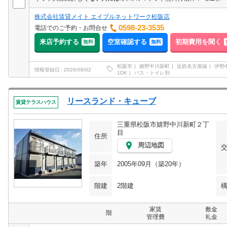
株式会社賃貸メイト エイブルネットワーク松阪店
0598-23-3535
電話でのご予約・お問合せ
来店予約する
空室確認する
初期費用を聞く
無料
無料
松阪市
嬉野中川新町
近鉄名古屋線
伊勢
情報登録日
2026/08/02
1DK
バス・トイレ別
リースランド・キューブ
賃貸テラスハウス
三重県松阪市嬉野中川新町２丁
目
住所
周辺地図
築年
2005年09月（築20年）
階建
2階建
家賃
敷金
階
管理費
礼金