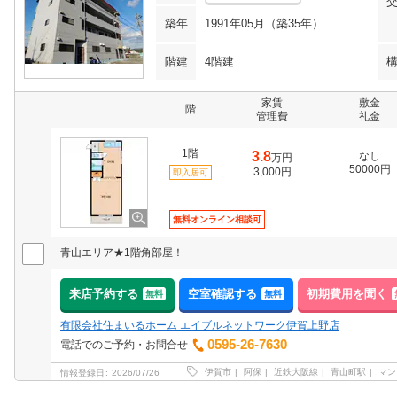
築年
1991年05月（築35年）
階建
4階建
家賃
敷金
階
管理費
礼金
1階
3.8
なし
万円
50000円
3,000円
即入居可
無料オンライン相談可
青山エリア★1階角部屋！
来店予約する
空室確認する
初期費用を聞く
無料
無料
有限会社住まいるホーム エイブルネットワーク伊賀上野店
0595-26-7630
電話でのご予約・お問合せ
伊賀市
阿保
近鉄大阪線
青山町駅
マン
情報登録日
2026/07/26