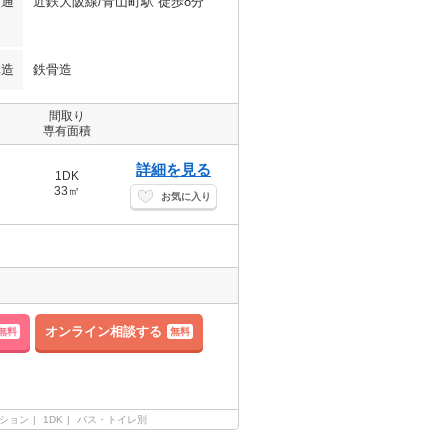
交通
近鉄大阪線/青山町駅 徒歩8分
構造
鉄骨造
間取り
専有面積
詳細を見る
1DK
33㎡
お気に入り
オンライン相談する
無料
無料
ション
1DK
バス・トイレ別