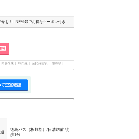
徳島県でのお部屋探しなら☆エイブル空港店・八万店・鳴門店☆にお任せを！LINE登録でお得なクーポン付き！→@701vdbki エイブルならネット掲載の物件どこでもご紹介可能となっております！
無料
向喜来東
鳴門線
金比羅前駅
撫養駅
めて空室確認
徳島バス（板野郡）/日清紡前 徒
交通
歩1分