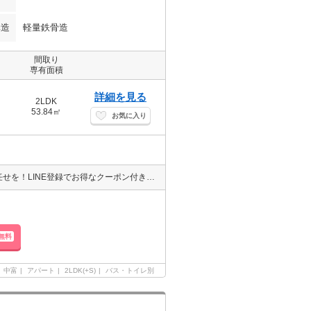
構造
軽量鉄骨造
間取り
専有面積
詳細を見る
2LDK
53.84㎡
お気に入り
徳島県でのお部屋探しなら☆エイブル空港店・八万店・鳴門店☆にお任せを！LINE登録でお得なクーポン付き！→@701vdbki エイブルならネット掲載の物件どこでもご紹介可能となっております！
無料
中富
アパート
2LDK(+S)
バス・トイレ別