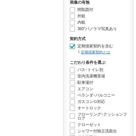
画像の有無
間取図付
外観
内観
360°パノラマ写真あり
契約方式
定期借家契約を含む
定期借家契約とは
こだわり条件を選ぶ
バス･トイレ別
室内洗濯機置場
駐車場付
エアコン
ベランダ･バルコニー
ガスコンロ対応
オートロック
フローリング･クッションフ
ロア
クローゼット
シャワー付独立洗面台