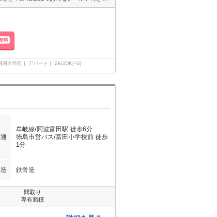
無料
四国大学前
アパート
2K/2DK(+S)
牟岐線/阿波富田駅 徒歩6分
交通
徳島市営バス/富田小学校前 徒歩
1分
構造
鉄骨造
間取り
専有面積