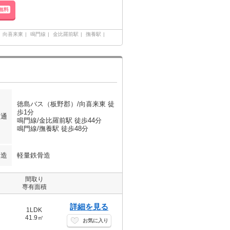
無料
向喜来東
鳴門線
金比羅前駅
撫養駅
徳島バス（板野郡）/向喜来東 徒
歩1分
交通
鳴門線/金比羅前駅 徒歩44分
鳴門線/撫養駅 徒歩48分
構造
軽量鉄骨造
間取り
専有面積
詳細を見る
1LDK
41.9㎡
お気に入り