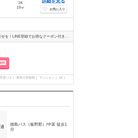
詳細を見る
1K
19㎡
お気に入り
徳島県でのお部屋探しなら☆エイブル空港店・八万店・鳴門店☆にお任せを！LINE登録でお得なクーポン付き！→@701vdbki エイブルならネット掲載の物件どこでもご紹介可能となっております！
無料
市営バス
富田小学校前
マンション
1K
徳島バス（板野郡）/中富 徒歩1
交通
分