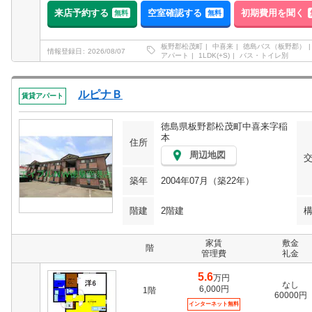
来店予約する
空室確認する
初期費用を聞く
無料
無料
板野郡松茂町
中喜来
徳島バス（板野郡）
情報登録日
2026/08/07
アパート
1LDK(+S)
バス・トイレ別
ルピナＢ
賃貸アパート
徳島県板野郡松茂町中喜来字稲
本
住所
周辺地図
築年
2004年07月（築22年）
階建
2階建
家賃
敷金
階
管理費
礼金
5.6
万円
なし
6,000円
1階
60000円
インターネット無料