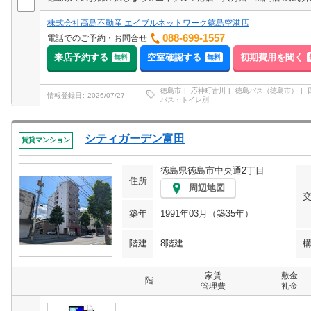
株式会社高島不動産 エイブルネットワーク徳島空港店
088-699-1557
電話でのご予約・お問合せ
来店予約する
空室確認する
初期費用を聞く
無料
無料
徳島市
応神町古川
徳島バス（徳島市）
情報登録日
2026/07/27
バス・トイレ別
シティガーデン富田
賃貸マンション
徳島県徳島市中央通2丁目
住所
周辺地図
築年
1991年03月（築35年）
階建
8階建
家賃
敷金
階
管理費
礼金