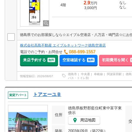
2.9
なし
万円
4階
なし
3,000円
株式会社高島不動産 エイブルネットワーク徳島空港店
088-699-1557
電話でのご予約・お問合せ
来店予約する
空室確認する
初期費用を聞く
無料
無料
徳島市
中央通
牟岐線
阿波富田駅
徳島
情報登録日
2026/08/07
バス・トイレ別
トアエーユＢ
賃貸アパート
徳島県板野郡藍住町東中富字東
傍示
住所
周辺地図
築年
2003年09月（築22年）