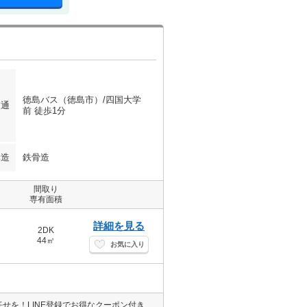
徳島バス（徳島市）/四国大学
交通
前 徒歩1分
構造
鉄骨造
間取り
専有面積
詳細を見る
2DK
44㎡
お気に入り
徳島県でのお部屋探しなら☆エイブル空港店・八万店・鳴門店☆にお任せを！LINE登録でお得なクーポン付き！→@701vdbki エイブルならネット掲載の物件どこでもご紹介可能となっております！