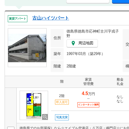
古山ハイツパート
賃貸アパート
徳島県徳島市応神町古川字戎子
野
住所
周辺地図
築年
1997年03月（築29年）
階建
2階建
家賃
敷金
階
管理費
礼金
4.5
万円
2階
なし
--
なし
即入居可
インターネット無料
写真充実