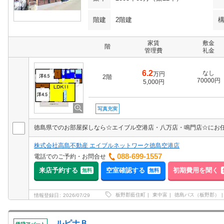
階建
2階建
家賃
敷金
階
管理費
礼金
6.2
なし
万円
2階
70000円
5,000円
写真充実
株式会社高島不動産 エイブルネットワーク徳島空港店
088-699-1557
電話でのご予約・お問合せ
来店予約する
空室確認する
初期費用を聞く
無料
無料
板野郡藍住町
東中富
徳島バス（板野郡）
情報登録日
2026/07/29
ルピナＢ