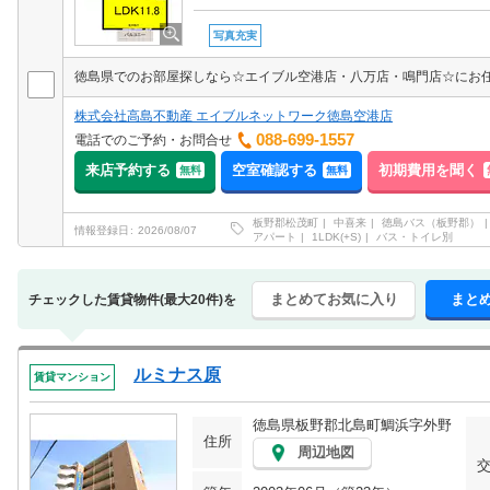
写真充実
株式会社高島不動産 エイブルネットワーク徳島空港店
088-699-1557
電話でのご予約・お問合せ
来店予約する
空室確認する
初期費用を聞く
無料
無料
板野郡松茂町
中喜来
徳島バス（板野郡）
情報登録日
2026/08/07
アパート
1LDK(+S)
バス・トイレ別
まとめてお気に入り
まと
チェックした賃貸物件(最大20件)を
ルミナス原
賃貸マンション
徳島県板野郡北島町鯛浜字外野
住所
周辺地図