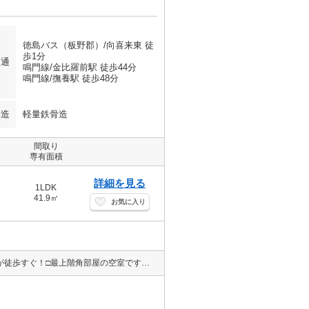
徳島バス（板野郡）/向喜来東 徒
歩1分
交通
鳴門線/金比羅前駅 徒歩44分
鳴門線/撫養駅 徒歩48分
構造
軽量鉄骨造
間取り
専有面積
詳細を見る
1LDK
41.9㎡
お気に入り
□インターネット無料！通信費がオトク！□コンビニやドラックストアが徒歩すぐ！□最上階角部屋の空室です！ 詳しくは、徳島空港店まで088-699-1557