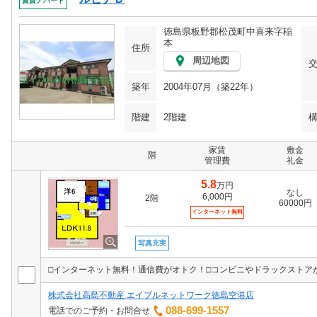
賃貸アパート
徳島県板野郡松茂町中喜来字稲
本
住所
周辺地図
築年
2004年07月（築22年）
階建
2階建
家賃
敷金
階
管理費
礼金
5.8
万円
なし
6,000円
2階
60000円
インターネット無料
写真充実
株式会社高島不動産 エイブルネットワーク徳島空港店
088-699-1557
電話でのご予約・お問合せ