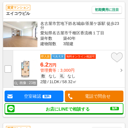
賃貸マンション
初期費用に注目
エイコウビル
名古屋市営地下鉄名城線/茶屋ケ坂駅 徒歩23
分
愛知県名古屋市千種区香流橋１丁目
築年数
築40年
建物階数
3階建
即入居
写真充実
無料オンライン相談可
6.2
万円
管理費等：3,000円
敷
なし
礼
なし
2階
1LDK
58.32㎡
画像 : 23枚
空室確認
電話で問合せ
無料
お店にLINEで相談する
無料