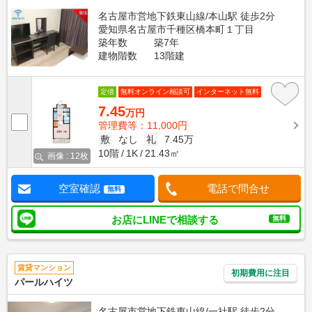
名古屋市営地下鉄東山線/本山駅 徒歩2分
愛知県名古屋市千種区橋本町１丁目
築年数
築7年
建物階数
13階建
定借
無料オンライン相談可
インターネット無料
7.45
万円
管理費等：11,000円
敷
なし
礼
7.45万
10階
1K
21.43㎡
画像 : 12枚
空室確認
電話で問合せ
無料
お店にLINEで相談する
無料
賃貸マンション
初期費用に注目
パールハイツ
名古屋市営地下鉄東山線/一社駅 徒歩2分