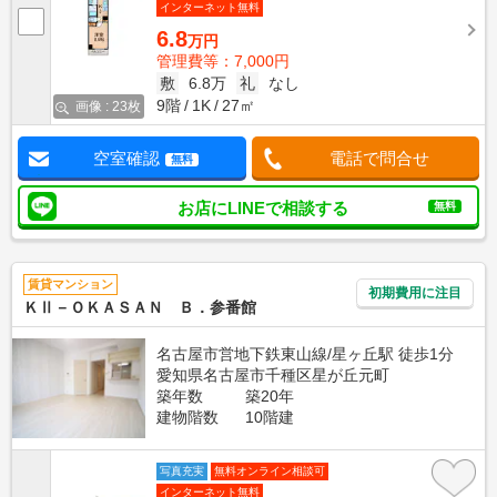
インターネット無料
6.8
万円
管理費等：7,000円
敷
6.8万
礼
なし
9階
1K
27㎡
画像 : 23枚
空室確認
電話で問合せ
無料
お店にLINEで相談する
無料
賃貸マンション
初期費用に注目
ＫⅡ－ＯＫＡＳＡＮ Ｂ．参番館
名古屋市営地下鉄東山線/星ヶ丘駅 徒歩1分
愛知県名古屋市千種区星が丘元町
築年数
築20年
建物階数
10階建
写真充実
無料オンライン相談可
インターネット無料