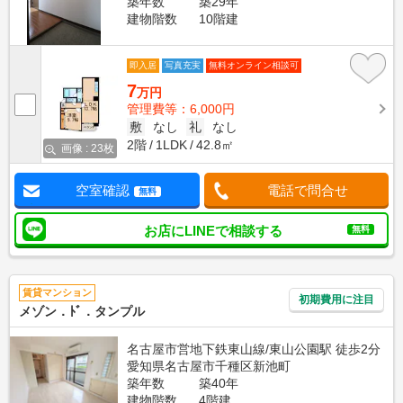
築年数
築29年
建物階数
10階建
即入居
写真充実
無料オンライン相談可
7
万円
管理費等：6,000円
敷
なし
礼
なし
2階
1LDK
42.8㎡
画像 : 23枚
空室確認
電話で問合せ
無料
お店にLINEで相談する
無料
賃貸マンション
初期費用に注目
メゾン．ﾄﾞ．タンプル
名古屋市営地下鉄東山線/東山公園駅 徒歩2分
愛知県名古屋市千種区新池町
築年数
築40年
建物階数
4階建