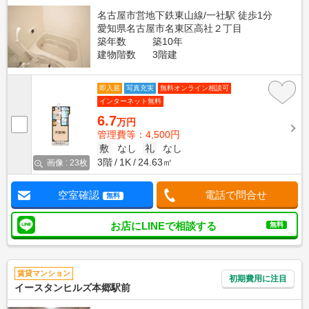
名古屋市営地下鉄東山線/一社駅 徒歩1分
愛知県名古屋市名東区高社２丁目
築年数
築10年
建物階数
3階建
即入居
写真充実
無料オンライン相談可
インターネット無料
6.7
万円
管理費等：4,500円
敷
なし
礼
なし
3階
1K
24.63㎡
画像 : 23枚
空室確認
電話で問合せ
無料
お店にLINEで相談する
無料
賃貸マンション
初期費用に注目
イースタンヒルズ本郷駅前