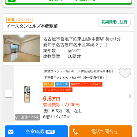
賃貸マンション
初期費用に注目
イースタンヒルズ本郷駅前
名古屋市営地下鉄東山線/本郷駅 徒歩1分
愛知県名古屋市名東区本郷２丁目
築年数
築10年
建物階数
10階建
家賃クレジット払い可（※保証会社利用等条件有）
初期費用クレジット払い可（※一部条件有）
即入居
写真充実
無料オンライン相談可
インターネット無料
6.6
万円
管理費等：7,000円
敷
6.6万
礼
なし
6階
1K
27㎡
画像 : 23枚
空室確認
電話で問合せ
無料