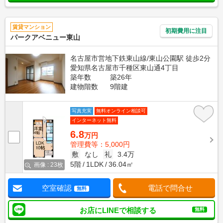
賃貸マンション
初期費用に注目
パークアベニュー東山
名古屋市営地下鉄東山線/東山公園駅 徒歩2分
愛知県名古屋市千種区東山通4丁目
築年数
築26年
建物階数
9階建
写真充実
無料オンライン相談可
インターネット無料
6.8
万円
管理費等：5,000円
敷
なし
礼
3.4万
5階
1LDK
36.04㎡
画像 : 23枚
空室確認
電話で問合せ
無料
お店にLINEで相談する
無料