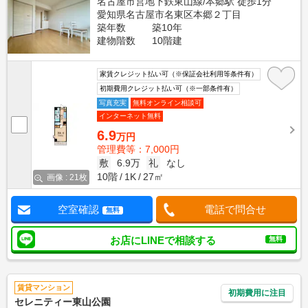
名古屋市営地下鉄東山線/本郷駅 徒歩1分
愛知県名古屋市名東区本郷２丁目
築年数
築10年
建物階数
10階建
家賃クレジット払い可（※保証会社利用等条件有）
初期費用クレジット払い可（※一部条件有）
写真充実
無料オンライン相談可
インターネット無料
6.9
万円
管理費等：7,000円
敷
6.9万
礼
なし
10階
1K
27㎡
画像 : 21枚
空室確認
電話で問合せ
無料
お店にLINEで相談する
無料
賃貸マンション
初期費用に注目
セレニティー東山公園