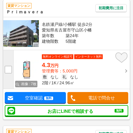
賃貸マンション
初期費用に注目
Ｐｒｉｍａｖｅｒａ
名鉄瀬戸線/小幡駅 徒歩2分
愛知県名古屋市守山区小幡
築年数
築24年
建物階数
5階建
無料オンライン相談可
インターネット無料
4.3
万円
管理費等：5,000円
敷
なし
礼
なし
2階
1K
24.96㎡
画像 : 7枚
空室確認
電話で問合せ
無料
お店にLINEで相談する
無料
賃貸マンション