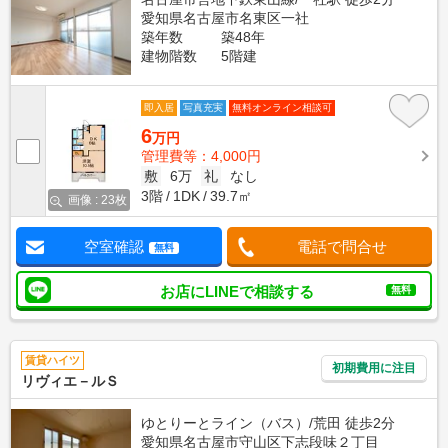
愛知県名古屋市名東区一社
築年数
築48年
建物階数
5階建
即入居
写真充実
無料オンライン相談可
6
万円
管理費等：4,000円
敷
6万
礼
なし
3階
1DK
39.7㎡
画像 : 23枚
空室確認
電話で問合せ
無料
お店にLINEで相談する
無料
賃貸ハイツ
初期費用に注目
リヴィエ－ルＳ
ゆとりーとライン（バス）/荒田 徒歩2分
愛知県名古屋市守山区下志段味２丁目