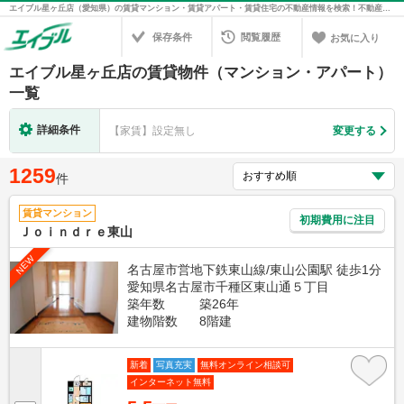
エイブル星ヶ丘店（愛知県）の賃貸マンション・賃貸アパート・賃貸住宅の不動産情報を検索！不動産賃貸の物件探しは、お部屋探しのエイブル
保存条件
閲覧履歴
お気に入り
エイブル星ヶ丘店の賃貸物件（マンション・アパート）
一覧
詳細条件
【家賃】設定無し
変更する
1259
件
賃貸マンション
初期費用に注目
Ｊｏｉｎｄｒｅ東山
NEW
名古屋市営地下鉄東山線/東山公園駅 徒歩1分
愛知県名古屋市千種区東山通５丁目
築年数
築26年
建物階数
8階建
新着
写真充実
無料オンライン相談可
インターネット無料