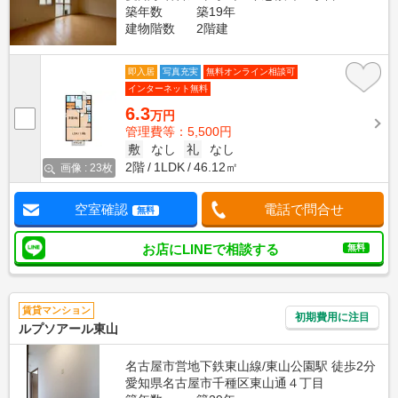
築年数
築19年
建物階数
2階建
即入居
写真充実
無料オンライン相談可
インターネット無料
6.3
万円
管理費等：5,500円
敷
なし
礼
なし
2階
1LDK
46.12㎡
画像 : 23枚
空室確認
電話で問合せ
無料
お店にLINEで相談する
無料
賃貸マンション
初期費用に注目
ルプソアール東山
名古屋市営地下鉄東山線/東山公園駅 徒歩2分
愛知県名古屋市千種区東山通４丁目