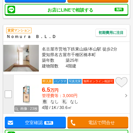
お店にLINEで相談する
無料
賃貸マンション
初期費用に注目
Ｎｏｍｕｒａ Ｂ．Ｌ．Ｄ
名古屋市営地下鉄東山線/本山駅 徒歩2分
愛知県名古屋市千種区橋本町
築年数
築25年
建物階数
4階建
即入居
パノラマ
写真充実
無料オンライン相談可
6.5
万円
管理費等：3,000円
敷
なし
礼
なし
4階
1K
30.6㎡
画像 : 23枚
空室確認
電話で問合せ
無料