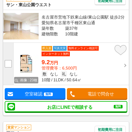
初期費用に注目
サン・東山公園ウエスト
名古屋市営地下鉄東山線/東山公園駅 徒歩2分
愛知県名古屋市千種区東山通
築年数
築37年
建物階数
10階建
即入居
写真充実
無料オンライン相談可
インターネット無料
9.2
万円
管理費等：6,500円
敷
なし
礼
なし
10階
1LDK
50.64㎡
画像 : 23枚
空室確認
電話で問合せ
無料
お店にLINEで相談する
無料
賃貸マンション
初期費用に注目