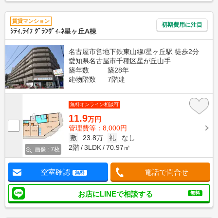
賃貸マンション
初期費用に注目
ｼﾃｨ.ﾗｲﾌ ｸﾞﾗﾝｳﾞｨ-ﾈ星ヶ丘A棟
名古屋市営地下鉄東山線/星ヶ丘駅 徒歩2分
愛知県名古屋市千種区星が丘山手
築年数
築28年
建物階数
7階建
無料オンライン相談可
11.9
万円
管理費等：8,000円
敷
23.8万
礼
なし
2階
3LDK
70.97㎡
画像 : 7枚
空室確認
電話で問合せ
無料
お店にLINEで相談する
無料