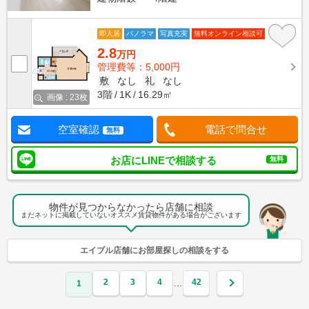
即入居
パノラマ
写真充実
無料オンライン相談可
2.8
万円
管理費等：5,000円
敷
なし
礼
なし
3階
1K
16.29㎡
画像 : 23枚
空室確認
電話で問合せ
無料
お店にLINEで相談する
無料
物件が見つからなかったら店舗に相談
まだネットに掲載していないオススメ賃貸物件がある場合がございます
エイブル店舗にお部屋探しの相談をする
2
3
4
42
…
1