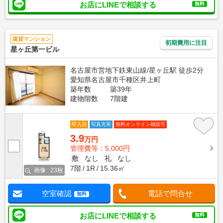
お店にLINEで相談する
無料
賃貸マンション
初期費用に注目
星ヶ丘第一ビル
名古屋市営地下鉄東山線/星ヶ丘駅 徒歩2分
愛知県名古屋市千種区井上町
築年数
築39年
建物階数
7階建
即入居
写真充実
無料オンライン相談可
3.9
万円
管理費等：5,000円
敷
なし
礼
なし
7階
1R
15.36㎡
画像 : 23枚
空室確認
電話で問合せ
無料
お店にLINEで相談する
無料