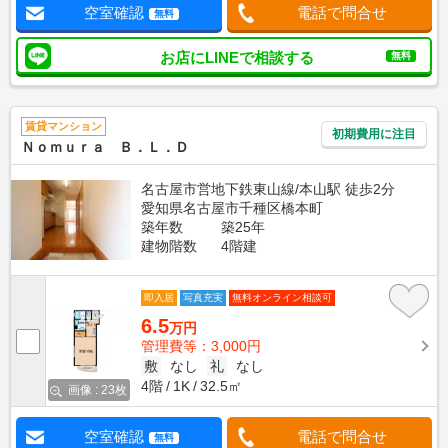
空室確認
電話で問合せ
無料
お店にLINEで相談する
無料
賃貸マンション
初期費用に注目
Ｎｏｍｕｒａ Ｂ．Ｌ．Ｄ
名古屋市営地下鉄東山線/本山駅 徒歩2分
愛知県名古屋市千種区橋本町
築年数
築25年
建物階数
4階建
即入居
写真充実
無料オンライン相談可
6.5
万円
管理費等：3,000円
敷
なし
礼
なし
4階
1K
32.5㎡
画像 : 23枚
空室確認
電話で問合せ
無料