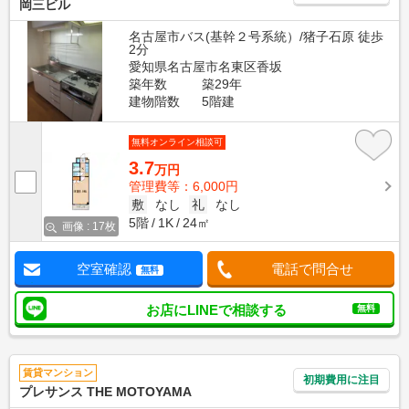
岡三ビル
名古屋市バス(基幹２号系統）/猪子石原 徒歩
2分
愛知県名古屋市名東区香坂
築年数
築29年
建物階数
5階建
無料オンライン相談可
3.7
万円
管理費等：6,000円
敷
なし
礼
なし
5階
1K
24㎡
画像 : 17枚
空室確認
電話で問合せ
無料
お店にLINEで相談する
無料
賃貸マンション
初期費用に注目
プレサンス THE MOTOYAMA