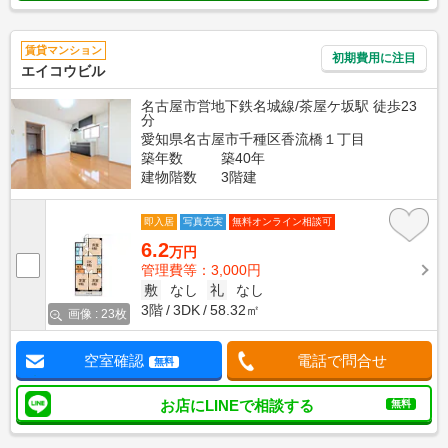
賃貸マンション
初期費用に注目
エイコウビル
名古屋市営地下鉄名城線/茶屋ケ坂駅 徒歩23
分
愛知県名古屋市千種区香流橋１丁目
築年数
築40年
建物階数
3階建
即入居
写真充実
無料オンライン相談可
6.2
万円
管理費等：3,000円
敷
なし
礼
なし
3階
3DK
58.32㎡
画像 : 23枚
空室確認
電話で問合せ
無料
お店にLINEで相談する
無料