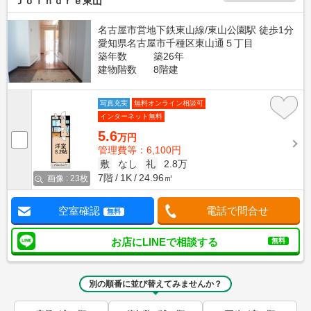
Ｊｏｉｎｄｒｅ東山
名古屋市営地下鉄東山線/東山公園駅 徒歩1分
愛知県名古屋市千種区東山通５丁目
築年数
築26年
建物階数
8階建
写真充実
無料オンライン相談可
インターネット無料
5.6
万円
管理費等：6,100円
敷
なし
礼
2.8万
7階
1K
24.96㎡
画像 : 23枚
空室確認
電話で問合せ
無料
お店にLINEで相談する
無料
別の順番に並び替えてみませんか？