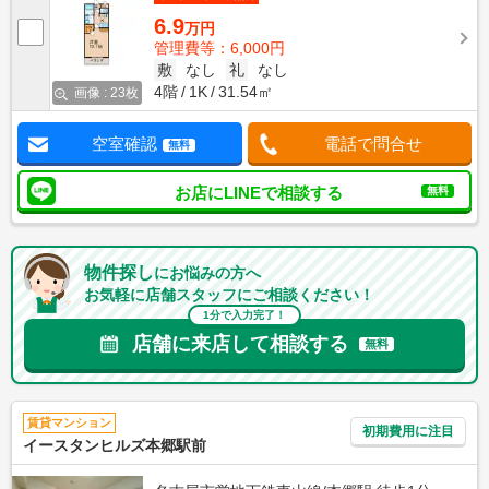
6.9
万円
管理費等：6,000円
敷
なし
礼
なし
4階
1K
31.54㎡
画像 : 23枚
空室確認
電話で問合せ
無料
お店にLINEで相談する
無料
物件探し
にお悩みの方へ
お気軽に店舗スタッフにご相談ください！
1分で入力完了！
店舗に来店して相談する
無料
賃貸マンション
初期費用に注目
イースタンヒルズ本郷駅前