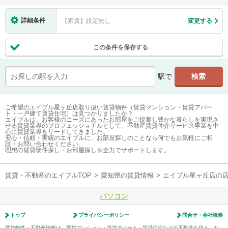
詳細条件
【家賃】設定無し
変更する
この条件を保存する
駅で
ご希望のエイブル星ヶ丘店取り扱い賃貸物件（賃貸マンション・賃貸アパー
ト・一戸建て賃貸住宅）は見つかりましたか？
エイブルは、お客様のニーズにあったお部屋をご提案し豊かな暮らしを実現さ
せる賃貸業界のプロフェッショナルとして、不動産賃貸仲介サービス事業を中
心に賃貸業界をリードしてきました。
安心・信頼・実績のエイブルに、お部屋探しのことなら何でもお気軽にご相
談・お問い合わせください。
理想の賃貸物件探し・お部屋探しを全力でサポートします。
賃貸・不動産のエイブルTOP
>
愛知県の賃貸情報
>
エイブル星ヶ丘店の
パソコン
トップ
プライバシーポリシー
問合せ・会社概要
賃貸物件・不動産情報は、賃貸マンション・賃貸アパート・賃貸住宅などの不動産を扱う、お