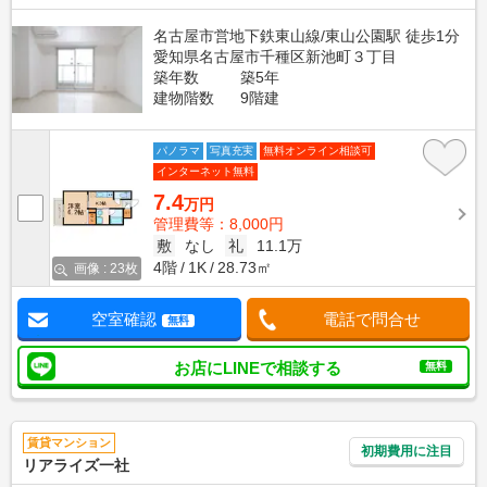
名古屋市営地下鉄東山線/東山公園駅 徒歩1分
愛知県名古屋市千種区新池町３丁目
築年数
築5年
建物階数
9階建
パノラマ
写真充実
無料オンライン相談可
インターネット無料
7.4
万円
管理費等：8,000円
敷
なし
礼
11.1万
4階
1K
28.73㎡
画像 : 23枚
空室確認
電話で問合せ
無料
お店にLINEで相談する
無料
賃貸マンション
初期費用に注目
リアライズ一社