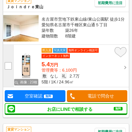
賃貸マンション
初期費用に注目
Ｊｏｉｎｄｒｅ東山
名古屋市営地下鉄東山線/東山公園駅 徒歩1分
愛知県名古屋市千種区東山通５丁目
築年数
築26年
建物階数
8階建
即入居
写真充実
無料オンライン相談可
インターネット無料
5.4
万円
管理費等：6,100円
敷
なし
礼
2.7万
5階
1K
24.96㎡
画像 : 23枚
空室確認
電話で問合せ
無料
お店にLINEで相談する
無料
賃貸マンション
初期費用に注目