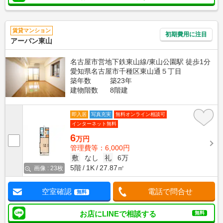
賃貸マンション
初期費用に注目
アーバン東山
名古屋市営地下鉄東山線/東山公園駅 徒歩1分
愛知県名古屋市千種区東山通５丁目
築年数
築23年
建物階数
8階建
即入居
写真充実
無料オンライン相談可
インターネット無料
6
万円
管理費等：6,000円
敷
なし
礼
6万
5階
1K
27.87㎡
画像 : 23枚
空室確認
電話で問合せ
無料
お店にLINEで相談する
無料