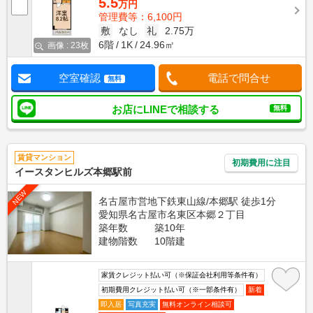
5.5
万円
管理費等：6,100円
敷
なし
礼
2.75万
6階
1K
24.96㎡
画像 : 23枚
空室確認
電話で問合せ
無料
お店にLINEで相談する
無料
賃貸マンション
初期費用に注目
イースタンヒルズ本郷駅前
NEW
名古屋市営地下鉄東山線/本郷駅 徒歩1分
愛知県名古屋市名東区本郷２丁目
築年数
築10年
建物階数
10階建
家賃クレジット払い可（※保証会社利用等条件有）
初期費用クレジット払い可（※一部条件有）
新着
即入居
写真充実
無料オンライン相談可