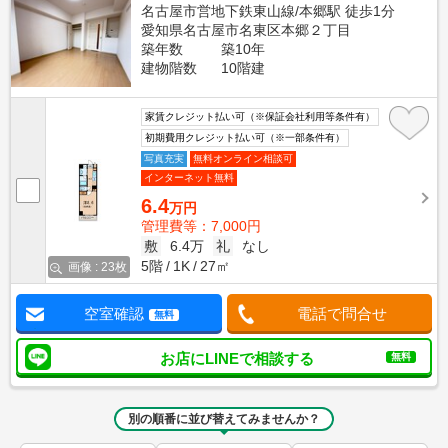
名古屋市営地下鉄東山線/本郷駅 徒歩1分
愛知県名古屋市名東区本郷２丁目
築年数
築10年
建物階数
10階建
家賃クレジット払い可（※保証会社利用等条件有）
初期費用クレジット払い可（※一部条件有）
写真充実
無料オンライン相談可
インターネット無料
6.4
万円
管理費等：7,000円
敷
6.4万
礼
なし
5階
1K
27㎡
画像 : 23枚
空室確認
電話で問合せ
無料
お店にLINEで相談する
無料
別の順番に並び替えてみませんか？