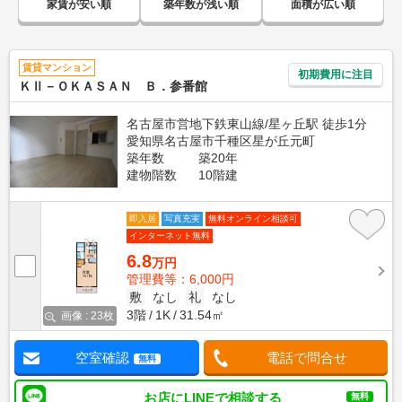
家賃が安い順
築年数が浅い順
面積が広い順
賃貸マンション
初期費用に注目
ＫⅡ－ＯＫＡＳＡＮ Ｂ．参番館
名古屋市営地下鉄東山線/星ヶ丘駅 徒歩1分
愛知県名古屋市千種区星が丘元町
築年数
築20年
建物階数
10階建
即入居
写真充実
無料オンライン相談可
インターネット無料
6.8
万円
管理費等：6,000円
敷
なし
礼
なし
3階
1K
31.54㎡
画像 : 23枚
空室確認
電話で問合せ
無料
お店にLINEで相談する
無料