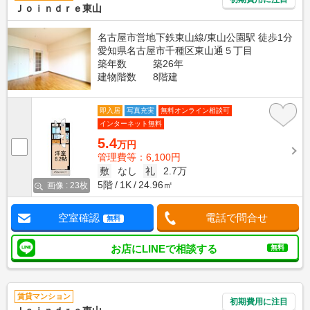
Ｊｏｉｎｄｒｅ東山
名古屋市営地下鉄東山線/東山公園駅 徒歩1分
愛知県名古屋市千種区東山通５丁目
築年数
築26年
建物階数
8階建
即入居
写真充実
無料オンライン相談可
インターネット無料
5.4
万円
管理費等：6,100円
敷
なし
礼
2.7万
5階
1K
24.96㎡
画像 : 23枚
空室確認
電話で問合せ
無料
お店にLINEで相談する
無料
賃貸マンション
初期費用に注目