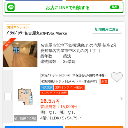
お店にLINEで相談する
無料
賃貸マンション
初期費用に注目
ﾌﾟﾗｳﾄﾞﾀﾜｰ名古屋丸の内Sta.Marks
NEW
名古屋市営地下鉄桜通線/丸の内駅 徒歩2分
愛知県名古屋市中区丸の内１丁目
築年数
築浅
建物階数
25階建
家賃クレジット払い可（※保証会社利用等条件有）
初期費用クレジット払い可（※一部条件有）
新着
写真充実
無料オンライン相談可
インターネット無料
16.5
万円
管理費等：15,000円
敷
なし
礼
なし
4階
1LDK+S
54.79㎡
画像 : 23枚