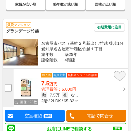
家賃が安い順
築年数が浅い順
面積が広い順
賃貸マンション
初期費用に注目
グランデージ竹越
名古屋市バス（基幹２号新出）/竹越 徒歩1分
愛知県名古屋市千種区竹越１丁目
築年数
築29年
建物階数
4階建
即入居
写真充実
無料オンライン相談可
7.5
万円
管理費等：5,000円
敷
7.5万
礼
なし
2階
2LDK
65.32㎡
画像 : 23枚
空室確認
電話で問合せ
無料
お店にLINEで相談する
無料