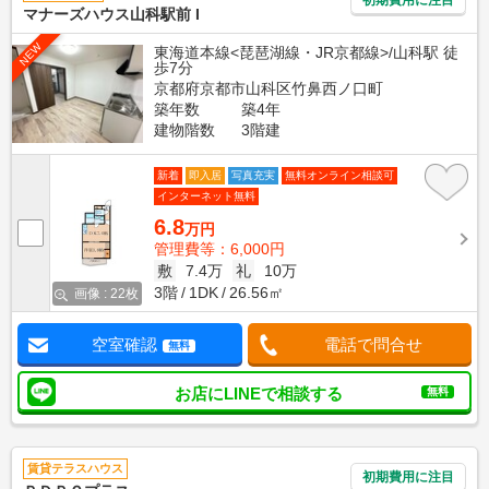
マナーズハウス山科駅前 I
NEW
東海道本線<琵琶湖線・JR京都線>/山科駅 徒
歩7分
京都府京都市山科区竹鼻西ノ口町
築年数
築4年
建物階数
3階建
新着
即入居
写真充実
無料オンライン相談可
インターネット無料
6.8
万円
管理費等：6,000円
敷
7.4万
礼
10万
3階
1DK
26.56㎡
画像 : 22枚
空室確認
電話で問合せ
無料
お店にLINEで相談する
無料
賃貸テラスハウス
初期費用に注目