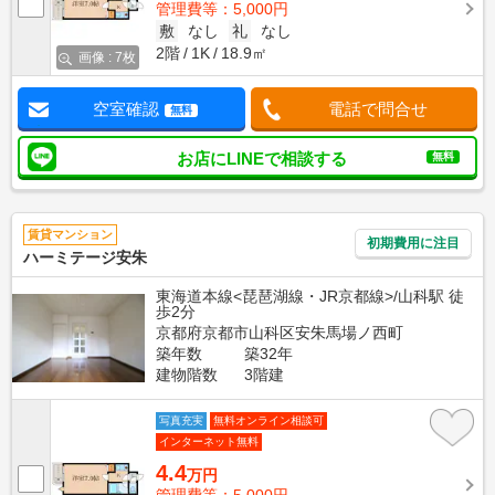
管理費等：5,000円
敷
なし
礼
なし
2階
1K
18.9㎡
画像 : 7枚
空室確認
電話で問合せ
無料
お店にLINEで相談する
無料
賃貸マンション
初期費用に注目
ハーミテージ安朱
東海道本線<琵琶湖線・JR京都線>/山科駅 徒
歩2分
京都府京都市山科区安朱馬場ノ西町
築年数
築32年
建物階数
3階建
写真充実
無料オンライン相談可
インターネット無料
4.4
万円