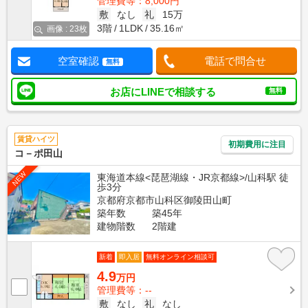
管理費等：8,000円
敷
なし
礼
15万
3階
1LDK
35.16㎡
画像 : 23枚
空室確認
電話で問合せ
無料
お店にLINEで相談する
無料
賃貸ハイツ
初期費用に注目
コ－ポ田山
NEW
東海道本線<琵琶湖線・JR京都線>/山科駅 徒
歩3分
京都府京都市山科区御陵田山町
築年数
築45年
建物階数
2階建
新着
即入居
無料オンライン相談可
4.9
万円
管理費等：--
敷
なし
礼
なし