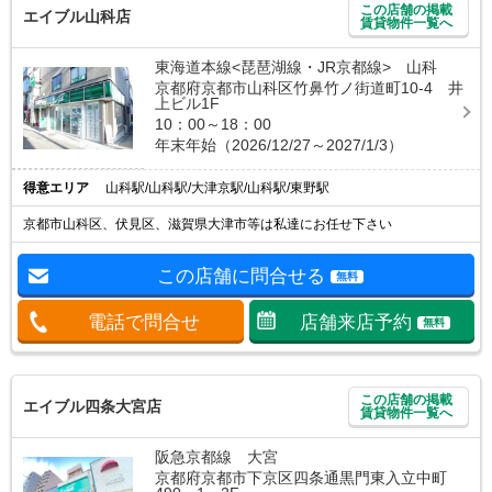
この店舗の掲載
エイブル山科店
賃貸物件一覧へ
東海道本線<琵琶湖線・JR京都線> 山科
京都府京都市山科区竹鼻竹ノ街道町10-4 井
上ビル1F
10：00～18：00
年末年始（2026/12/27～2027/1/3）
得意エリア
山科駅/山科駅/大津京駅/山科駅/東野駅
京都市山科区、伏見区、滋賀県大津市等は私達にお任せ下さい
この店舗に問合せる
無料
電話で問合せ
店舗来店予約
無料
この店舗の掲載
エイブル四条大宮店
賃貸物件一覧へ
阪急京都線 大宮
京都府京都市下京区四条通黒門東入立中町