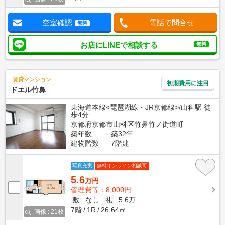
空室確認
電話で問合せ
無料
お店にLINEで相談する
無料
賃貸マンション
初期費用に注目
ドエル竹鼻
東海道本線<琵琶湖線・JR京都線>/山科駅 徒
歩4分
京都府京都市山科区竹鼻竹ノ街道町
築年数
築32年
建物階数
7階建
写真充実
無料オンライン相談可
5.6
万円
管理費等：8,000円
敷
なし
礼
5.6万
7階
1R
26.64㎡
画像 : 21枚