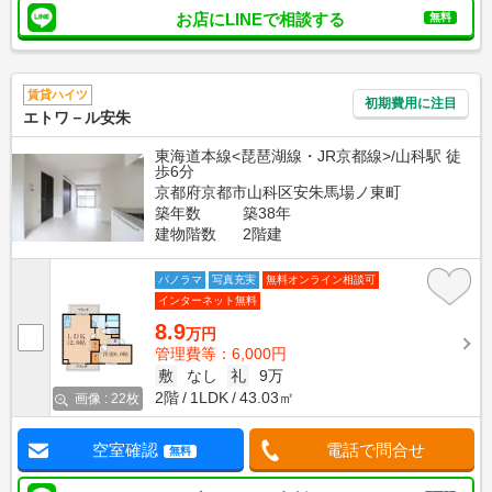
お店にLINEで相談する
無料
賃貸ハイツ
初期費用に注目
エトワ－ル安朱
東海道本線<琵琶湖線・JR京都線>/山科駅 徒
歩6分
京都府京都市山科区安朱馬場ノ東町
築年数
築38年
建物階数
2階建
パノラマ
写真充実
無料オンライン相談可
インターネット無料
8.9
万円
管理費等：6,000円
敷
なし
礼
9万
2階
1LDK
43.03㎡
画像 : 22枚
空室確認
電話で問合せ
無料