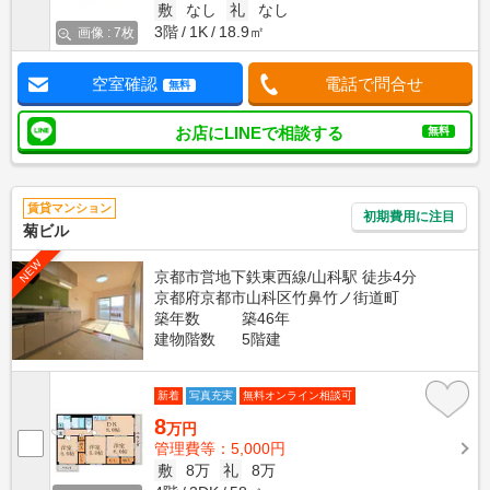
敷
なし
礼
なし
3階
1K
18.9㎡
画像 : 7枚
空室確認
電話で問合せ
無料
お店にLINEで相談する
無料
賃貸マンション
初期費用に注目
菊ビル
NEW
京都市営地下鉄東西線/山科駅 徒歩4分
京都府京都市山科区竹鼻竹ノ街道町
築年数
築46年
建物階数
5階建
新着
写真充実
無料オンライン相談可
8
万円
管理費等：5,000円
敷
8万
礼
8万