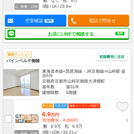
敷
なし
礼
5万
3階
1K
23.9㎡
画像 : 15枚
空室確認
電話で問合せ
無料
お店にLINEで相談する
無料
賃貸マンション
初期費用に注目
パインベルテ御陵
東海道本線<琵琶湖線・JR京都線>/山科駅 徒
歩6分
京都府京都市山科区御陵大津畑町
築年数
築31年
建物階数
5階建
即入居
写真充実
無料オンライン相談可
6.9
万円
管理費等：8,000円
敷
6.9万
礼
6.9万
3階
1DK
33.21㎡
画像 : 20枚