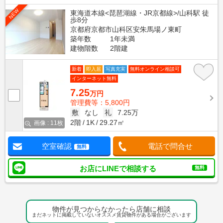
NEW
東海道本線<琵琶湖線・JR京都線>/山科駅 徒
歩8分
京都府京都市山科区安朱馬場ノ東町
築年数
1年未満
建物階数
2階建
新着
即入居
写真充実
無料オンライン相談可
インターネット無料
7.25
万円
管理費等：5,800円
敷
なし
礼
7.25万
2階
1K
29.27㎡
画像 : 11枚
空室確認
電話で問合せ
無料
お店にLINEで相談する
無料
物件が見つからなかったら店舗に相談
まだネットに掲載していないオススメ賃貸物件がある場合がございます