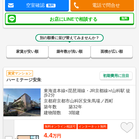
空室確認
電話で問合せ
無料
お店にLINEで相談する
無料
別の順番に並び替えてみませんか？
家賃が安い順
築年数が浅い順
面積が広い順
賃貸マンション
初期費用に注目
ハーミテージ安朱
東海道本線<琵琶湖線・JR京都線>/山科駅 徒
歩2分
京都府京都市山科区安朱馬場ノ西町
築年数
築32年
建物階数
3階建
無料オンライン相談可
インターネット無料
4.4
万円