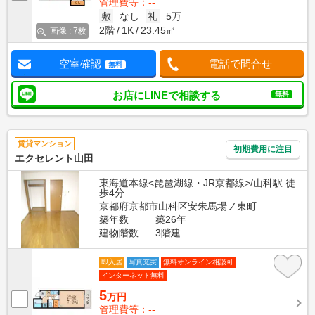
管理費等：--
敷
なし
礼
5万
2階
1K
23.45㎡
画像 : 7枚
空室確認
電話で問合せ
無料
お店にLINEで相談する
無料
賃貸マンション
初期費用に注目
エクセレント山田
東海道本線<琵琶湖線・JR京都線>/山科駅 徒
歩4分
京都府京都市山科区安朱馬場ノ東町
築年数
築26年
建物階数
3階建
即入居
写真充実
無料オンライン相談可
インターネット無料
5
万円
管理費等：--