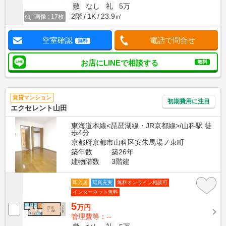
敷
なし
礼
5万
2階
1K
23.9㎡
画像 : 17枚
空室確認
電話で問合せ
無料
お店にLINEで相談する
無料
賃貸マンション
初期費用に注目
エクセレント山田
東海道本線<琵琶湖線・JR京都線>/山科駅 徒
歩4分
京都府京都市山科区安朱馬場ノ東町
築年数
築26年
建物階数
3階建
即入居
写真充実
無料オンライン相談可
インターネット無料
5
万円
管理費等：--