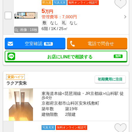
即入居
写真充実
無料オンライン相談可
5
万円
管理費等：7,000円
敷
なし
礼
なし
6階
1K
25㎡
画像 : 18枚
空室確認
電話で問合せ
無料
お店にLINEで相談する
無料
賃貸ハイツ
初期費用に注目
ラクア安朱
東海道本線<琵琶湖線・JR京都線>/山科駅 徒
歩4分
京都府京都市山科区安朱桟敷町
築年数
築19年
建物階数
2階建
写真充実
無料オンライン相談可