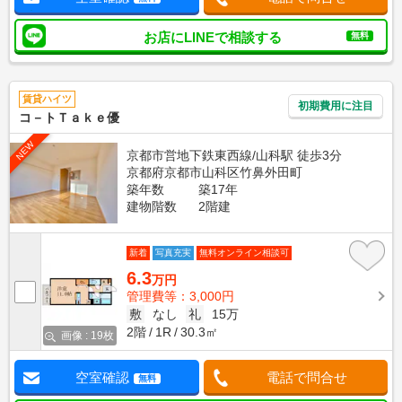
お店にLINEで相談する
無料
賃貸ハイツ
初期費用に注目
コ－トＴａｋｅ優
NEW
京都市営地下鉄東西線/山科駅 徒歩3分
京都府京都市山科区竹鼻外田町
築年数
築17年
建物階数
2階建
新着
写真充実
無料オンライン相談可
6.3
万円
管理費等：3,000円
敷
なし
礼
15万
2階
1R
30.3㎡
画像 : 19枚
空室確認
電話で問合せ
無料