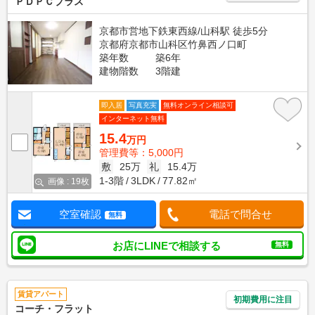
ＰＤＰＣプラス
京都市営地下鉄東西線/山科駅 徒歩5分
京都府京都市山科区竹鼻西ノ口町
築年数
築6年
建物階数
3階建
即入居
写真充実
無料オンライン相談可
インターネット無料
15.4
万円
管理費等：5,000円
敷
25万
礼
15.4万
1-3階
3LDK
77.82㎡
画像 : 19枚
空室確認
電話で問合せ
無料
お店にLINEで相談する
無料
賃貸アパート
初期費用に注目
コーチ・フラット