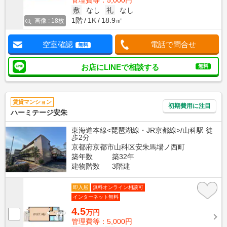
管理費等：5,000円
敷
なし
礼
なし
1階
1K
18.9㎡
画像 : 18枚
空室確認
電話で問合せ
無料
お店にLINEで相談する
無料
賃貸マンション
初期費用に注目
ハーミテージ安朱
東海道本線<琵琶湖線・JR京都線>/山科駅 徒
歩2分
京都府京都市山科区安朱馬場ノ西町
築年数
築32年
建物階数
3階建
即入居
無料オンライン相談可
インターネット無料
4.5
万円
管理費等：5,000円