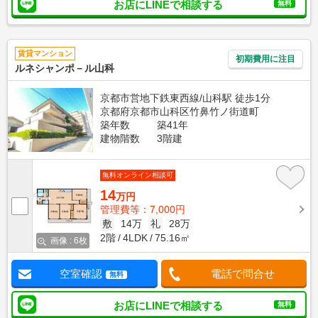
お店にLINEで相談する
無料
賃貸マンション
初期費用に注目
ルネシャンポ－ル山科
京都市営地下鉄東西線/山科駅 徒歩1分
京都府京都市山科区竹鼻竹ノ街道町
築年数
築41年
建物階数
3階建
無料オンライン相談可
14
万円
管理費等：7,000円
敷
14万
礼
28万
2階
4LDK
75.16㎡
画像 : 6枚
空室確認
電話で問合せ
無料
お店にLINEで相談する
無料