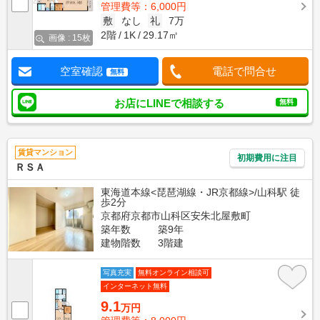
管理費等：6,000円
敷
なし
礼
7万
2階
1K
29.17㎡
画像 : 15枚
空室確認
電話で問合せ
無料
お店にLINEで相談する
無料
賃貸マンション
初期費用に注目
ＲＳＡ
東海道本線<琵琶湖線・JR京都線>/山科駅 徒
歩2分
京都府京都市山科区安朱北屋敷町
築年数
築9年
建物階数
3階建
写真充実
無料オンライン相談可
インターネット無料
9.1
万円