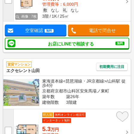
管理費等：6,000円
敷
なし
礼
なし
3階
1K
25㎡
画像 : 7枚
空室確認
電話で問合せ
無料
お店にLINEで相談する
無料
賃貸マンション
初期費用に注目
エクセレント山田
東海道本線<琵琶湖線・JR京都線>/山科駅 徒
歩4分
京都府京都市山科区安朱馬場ノ東町
築年数
築26年
建物階数
3階建
即入居
無料オンライン相談可
インターネット無料
5.3
万円