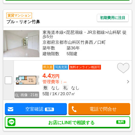
賃貸マンション
初期費用に注目
プル－リオン竹鼻
東海道本線<琵琶湖線・JR京都線>/山科駅 徒
歩5分
京都府京都市山科区竹鼻西ノ口町
築年数
築36年
建物階数
5階建
即入居
写真充実
無料オンライン相談可
4.4
万円
管理費等：--
敷
なし
礼
なし
5階
1K
20.07㎡
画像 : 21枚
空室確認
電話で問合せ
無料
お店にLINEで相談する
無料