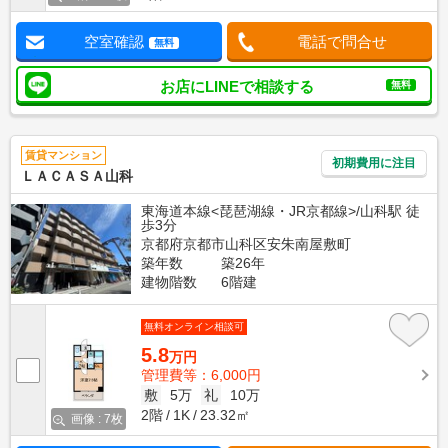
空室確認
電話で問合せ
無料
お店にLINEで相談する
無料
賃貸マンション
初期費用に注目
ＬＡＣＡＳＡ山科
東海道本線<琵琶湖線・JR京都線>/山科駅 徒
歩3分
京都府京都市山科区安朱南屋敷町
築年数
築26年
建物階数
6階建
無料オンライン相談可
5.8
万円
管理費等：6,000円
敷
5万
礼
10万
2階
1K
23.32㎡
画像 : 7枚