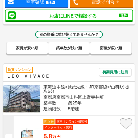
空室確認
電話で問合せ
無料
お店にLINEで相談する
無料
別の順番に並び替えてみませんか？
家賃が安い順
築年数が浅い順
面積が広い順
賃貸マンション
初期費用に注目
ＬＥＯ ＶＩＶＡＣＥ
東海道本線<琵琶湖線・JR京都線>/山科駅 徒
歩5分
京都府京都市山科区上野寺井町
築年数
築25年
建物階数
5階建
即入居
無料オンライン相談可
インターネット無料
5.8
万円