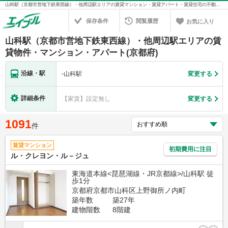
山科駅（京都市営地下鉄東西線）・他周辺駅エリアの賃貸マンション・賃貸アパート・賃貸住宅の不動産情報を検索！不動産賃貸の物件探しは、お部屋探しのエイブル
保存条件
閲覧履歴
お気に入り
山科駅（京都市営地下鉄東西線）・他周辺駅エリアの賃
貸物件・マンション・アパート(京都府)
沿線・駅
-
山科駅
変更する
詳細条件
【家賃】設定無し
変更する
1091
件
賃貸マンション
初期費用に注目
ル・クレヨン・ル－ジュ
東海道本線<琵琶湖線・JR京都線>/山科駅 徒
歩1分
京都府京都市山科区上野御所ノ内町
築年数
築27年
建物階数
8階建