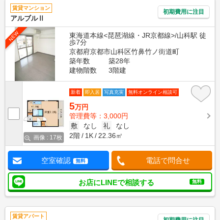
賃貸マンション
初期費用に注目
アルブルⅡ
NEW
東海道本線<琵琶湖線・JR京都線>/山科駅 徒
歩7分
京都府京都市山科区竹鼻竹ノ街道町
築年数
築28年
建物階数
3階建
新着
即入居
写真充実
無料オンライン相談可
5
万円
管理費等：3,000円
敷
なし
礼
なし
2階
1K
22.36㎡
画像 : 17枚
空室確認
電話で問合せ
無料
お店にLINEで相談する
無料
賃貸アパート
初期費用に注目