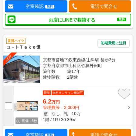
空室確認
電話で問合せ
無料
お店にLINEで相談する
無料
賃貸ハイツ
初期費用に注目
コ－トＴａｋｅ優
NEW
京都市営地下鉄東西線/山科駅 徒歩3分
京都府京都市山科区竹鼻外田町
築年数
築17年
建物階数
2階建
新着
無料オンライン相談可
6.2
万円
管理費等：3,000円
敷
なし
礼
10万
1階
1R
30.39㎡
画像 : 6枚
空室確認
電話で問合せ
無料