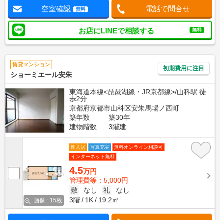
空室確認
電話で問合せ
無料
お店にLINEで相談する
無料
賃貸マンション
初期費用に注目
ショーミエール安朱
東海道本線<琵琶湖線・JR京都線>/山科駅 徒
歩2分
京都府京都市山科区安朱馬場ノ西町
築年数
築30年
建物階数
3階建
即入居
写真充実
無料オンライン相談可
インターネット無料
4.5
万円
管理費等：5,000円
敷
なし
礼
なし
3階
1K
19.2㎡
画像 : 15枚