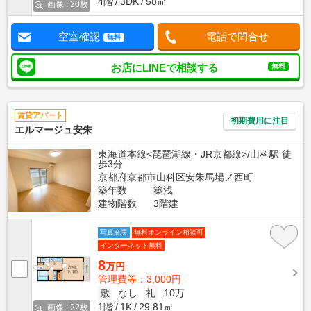
4階
3DK
58㎡
画像 : 20枚
空室確認
電話で問合せ
無料
お店にLINEで相談する
無料
賃貸アパート
初期費用に注目
エルマージュ安朱
東海道本線<琵琶湖線・JR京都線>/山科駅 徒
歩3分
京都府京都市山科区安朱馬場ノ西町
築年数
築浅
建物階数
3階建
写真充実
無料オンライン相談可
インターネット無料
8
万円
管理費等：3,000円
敷
なし
礼
10万
1階
1K
29.81㎡
画像 : 22枚