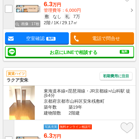
6.3
万円
管理費等：6,000円
敷
なし
礼
7万
2階
1K
29.17㎡
画像 : 17枚
空室確認
電話で問合せ
無料
お店にLINEで相談する
無料
賃貸ハイツ
初期費用に注目
ラクア安朱
東海道本線<琵琶湖線・JR京都線>/山科駅 徒
歩4分
京都府京都市山科区安朱桟敷町
築年数
築19年
建物階数
2階建
写真充実
無料オンライン相談可
6.3
万円