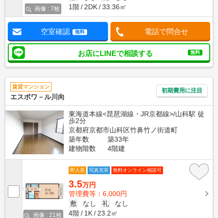
1階
2DK
33.36㎡
画像 : 7枚
空室確認
電話で問合せ
無料
お店にLINEで相談する
無料
賃貸マンション
初期費用に注目
エスポワ－ル川向
東海道本線<琵琶湖線・JR京都線>/山科駅 徒
歩2分
京都府京都市山科区竹鼻竹ノ街道町
築年数
築33年
建物階数
4階建
即入居
写真充実
無料オンライン相談可
3.5
万円
管理費等：6,000円
敷
なし
礼
なし
4階
1K
23.2㎡
画像 : 21枚