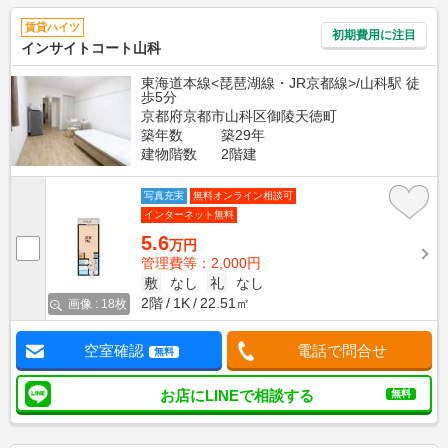
賃貸ハイツ
初期費用に注目
インサイトコート山科
東海道本線<琵琶湖線・JR京都線>/山科駅 徒
歩5分
京都府京都市山科区御陵天徳町
築年数
築29年
建物階数
2階建
写真充実
無料オンライン相談可
インターネット無料
5.6
万円
管理費等：2,000円
敷
なし
礼
なし
2階
1K
22.51㎡
画像 : 18枚
空室確認
電話で問合せ
無料
お店にLINEで相談する
無料