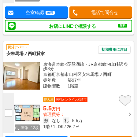
空室確認
電話で問合せ
無料
お店にLINEで相談する
無料
賃貸アパート
初期費用に注目
安朱馬場ノ西町貸家
東海道本線<琵琶湖線・JR京都線>/山科駅 徒
歩3分
京都府京都市山科区安朱馬場ノ西町
築年数
築97年
建物階数
1階建
即入居
無料オンライン相談可
5.5
万円
管理費等：--
敷
なし
礼
5.5万
1階
1LDK
26.7㎡
画像 : 12枚