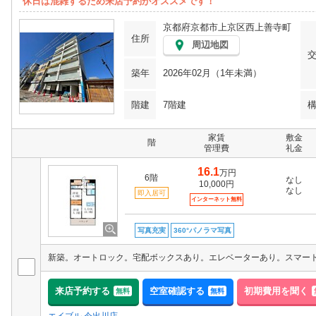
休日は混雑するため来店予約がオススメです！
京都府京都市上京区西上善寺町
住所
周辺地図
築年
2026年02月（1年未満）
階建
7階建
家賃
敷金
階
管理費
礼金
16.1
万円
6階
なし
10,000円
なし
即入居可
インターネット無料
写真充実
360°パノラマ写真
来店予約する
空室確認する
初期費用を聞く
無料
無料