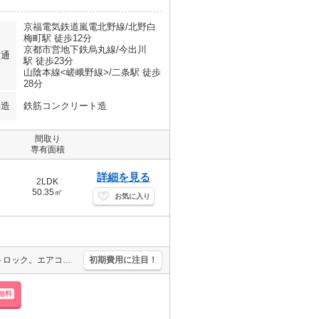
京福電気鉄道嵐電北野線/北野白
梅町駅 徒歩12分
京都市営地下鉄烏丸線/今出川
交通
駅 徒歩23分
山陰本線<嵯峨野線>/二条駅 徒歩
28分
構造
鉄筋コンクリート造
間取り
専有面積
詳細を見る
2LDK
50.35㎡
お気に入り
新築。オートロック。宅配ボックスあり。エレベーターあり。スマートロック。エアコン3基付き。鉄筋コンクリート造りのマンションです。TVインターホン付き。浴室乾燥機付。インターネット無料。
初期費用に注目！
無料