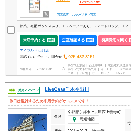
インターネット無料
写真充実
360°パノラマ写真
来店予約する
空室確認する
初期費用を聞く
無料
無料
エイブル 今出川店
075-432-3151
電話でのご予約・お問合せ
京都市上京区
西上善寺町
京福電気鉄道嵐
京都市営地下鉄烏丸線
今出川駅
山陰本線<
情報登録日
2026/08/04
バス・トイレ別
オートロック
0.55ヶ月
LiveCasa千本今出川
新築
賃貸マンション
休日は混雑するため来店予約がオススメです！
京都府京都市上京区西上善寺町
住所
周辺地図
築年
2026年02月（1年未満）