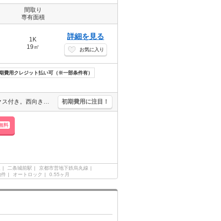
間取り
専有面積
詳細を見る
1K
19㎡
お気に入り
期費用クレジット払い可（※一部条件有）
最上階。オートロック。室内に洗濯機置き場あります。シューズボックス付き。西向きバルコニー。フリーレント2ヶ月。
初期費用に注目！
無料
線
二条城前駅
京都市営地下鉄烏丸線
物件
オートロック
0.55ヶ月