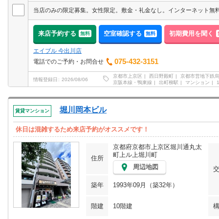
来店予約する
空室確認する
初期費用を聞く
無料
無料
エイブル 今出川店
075-432-3151
電話でのご予約・お問合せ
京都市上京区
西日野殿町
京都市営地下鉄
情報登録日
2026/08/06
京阪本線・鴨東線
出町柳駅
マンション
堀川岡本ビル
賃貸マンション
休日は混雑するため来店予約がオススメです！
京都府京都市上京区堀川通丸太
町上ル上堀川町
住所
周辺地図
築年
1993年09月（築32年）
階建
10階建