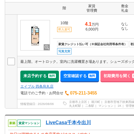
家賃
敷金
階
管理費
礼金
10階
4.1
なし
万円
なし
6,000円
即入居可
家賃クレジット払い可（※保証会社利用等条件有）
初
写真充実
来店予約する
空室確認する
初期費用を聞く
無料
無料
エイブル 四条烏丸店
075-211-3455
電話でのご予約・お問合せ
京都市上京区
堀川町
京都市営地下鉄東西
情報登録日
2026/08/06
丸太町駅
二条駅
マンション
1K
管理
LiveCasa千本今出川
新築
賃貸マンション