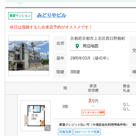
みどりやビル
賃貸マンション
休日は混雑するため来店予約がオススメです！
京都府京都市上京区西日野殿町
住所
周辺地図
築年
1985年03月（築41年）
階建
3階建
家賃
敷金
階
管理費
礼金
3
万円
なし
--
3階
なし
インターネット無料
家賃クレジット払い可（※保証会社利用等条件有）
初
写真充実
360°パノラマ写真