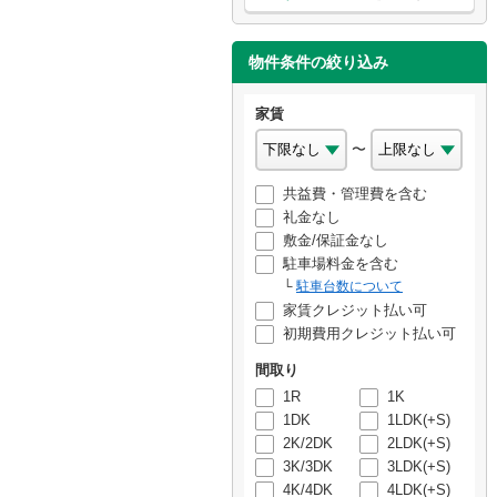
物件条件の絞り込み
家賃
〜
共益費・管理費を含む
礼金なし
敷金/保証金なし
駐車場料金を含む
駐車台数について
家賃クレジット払い可
初期費用クレジット払い可
間取り
1R
1K
1DK
1LDK(+S)
2K/2DK
2LDK(+S)
3K/3DK
3LDK(+S)
4K/4DK
4LDK(+S)