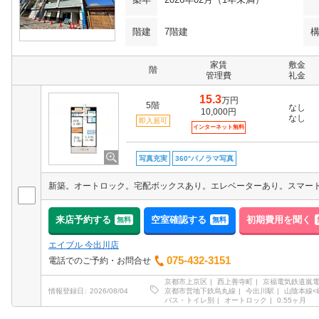
階建
7階建
家賃
敷金
階
管理費
礼金
15.3
万円
5階
なし
10,000円
なし
即入居可
インターネット無料
写真充実
360°パノラマ写真
来店予約する
空室確認する
初期費用を聞く
無料
無料
エイブル 今出川店
075-432-3151
電話でのご予約・お問合せ
京都市上京区
西上善寺町
京福電気鉄道嵐
京都市営地下鉄烏丸線
今出川駅
山陰本線<
情報登録日
2026/08/04
バス・トイレ別
オートロック
0.55ヶ月