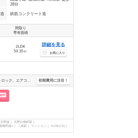
28分
構造
鉄筋コンクリート造
間取り
専有面積
詳細を見る
2LDK
50.35㎡
お気に入り
新築。オートロック。宅配ボックスあり。エレベーターあり。スマートロック。エアコン3基付き。鉄筋コンクリート造りのマンションです。TVインターホン付き。浴室乾燥機付。インターネット無料。
初期費用に注目！
無料
電北野線
北野白梅町駅
嵯峨野線>
二条駅
マンション
2LDK(+S)