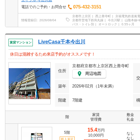
エイブル 今出川店
075-432-3151
電話でのご予約・お問合せ
京都市上京区
西上善寺町
京福電気鉄道嵐
京都市営地下鉄烏丸線
今出川駅
山陰本線<
情報登録日
2026/08/04
バス・トイレ別
オートロック
0.55ヶ月
LiveCasa千本今出川
賃貸マンション
休日は混雑するため来店予約がオススメです！
京都府京都市上京区西上善寺町
住所
周辺地図
築年
2026年02月（1年未満）
階建
7階建
家賃
敷金
階
管理費
礼金
15.4
万円
5階
なし
10,000円
なし
即入居可