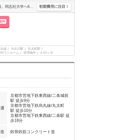
当店のみの限定募集。女性限定。敷金・礼金なし。インターネット無料。同志社大学へ650m。敷地内にコインランドリーあり。鉄筋コンクリート造。初期費用・家賃カード払い可。引越指定業者あり。
初期費用に注目！
無料
烏丸線
今出川駅
丸太町駅
1R/ワンルーム
管理物件
0.55ヶ月
京都市営地下鉄東西線/二条城前
駅 徒歩9分
京都市営地下鉄烏丸線/丸太町
交通
駅 徒歩10分
京都市営地下鉄東西線/二条駅 徒
歩18分
構造
鉄骨鉄筋コンクリート造