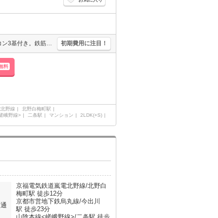
新築。宅配ボックスあり。エレベーターあり。スマートロック。エアコン3基付き。鉄筋コンクリート造りのマンションです。TVインターホン付き。浴室乾燥機付。インターネット無料。ウォークインクローゼット付き。
初期費用に注目！
無料
電北野線
北野白梅町駅
嵯峨野線>
二条駅
マンション
2LDK(+S)
京福電気鉄道嵐電北野線/北野白
梅町駅 徒歩12分
京都市営地下鉄烏丸線/今出川
交通
駅 徒歩23分
山陰本線<嵯峨野線>/二条駅 徒歩