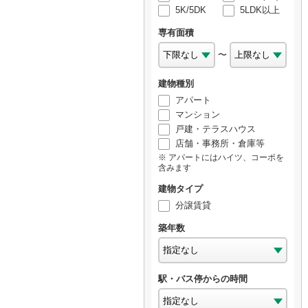
5K/5DK
5LDK以上
専有面積
〜
建物種別
アパート
マンション
戸建・テラスハウス
店舗・事務所・倉庫等
アパートにはハイツ、コーポを
含みます
建物タイプ
分譲賃貸
築年数
駅・バス停からの時間