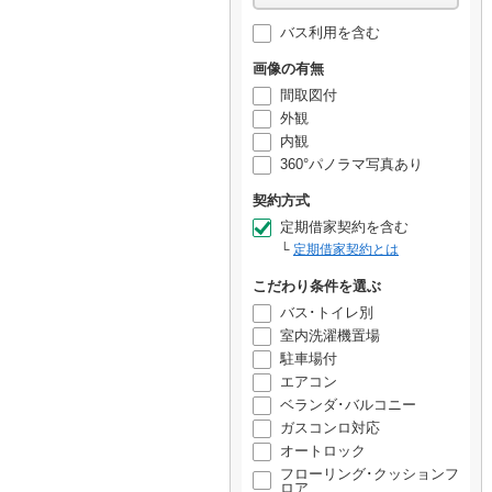
バス利用を含む
画像の有無
間取図付
外観
内観
360°パノラマ写真あり
契約方式
定期借家契約を含む
定期借家契約とは
こだわり条件を選ぶ
バス･トイレ別
室内洗濯機置場
駐車場付
エアコン
ベランダ･バルコニー
ガスコンロ対応
オートロック
フローリング･クッションフ
ロア