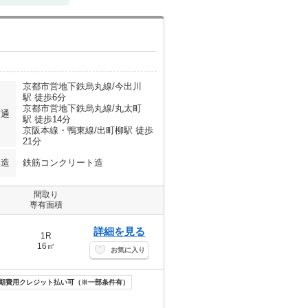
京都市営地下鉄烏丸線/今出川
駅 徒歩6分
京都市営地下鉄烏丸線/丸太町
交通
駅 徒歩14分
京阪本線・鴨東線/出町柳駅 徒歩
21分
構造
鉄筋コンクリート造
間取り
専有面積
詳細を見る
1R
16㎡
お気に入り
期費用クレジット払い可（※一部条件有）