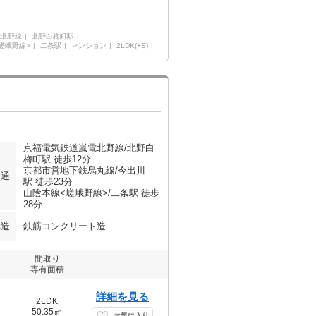
電北野線
北野白梅町駅
嵯峨野線>
二条駅
マンション
2LDK(+S)
京福電気鉄道嵐電北野線/北野白
梅町駅 徒歩12分
京都市営地下鉄烏丸線/今出川
交通
駅 徒歩23分
山陰本線<嵯峨野線>/二条駅 徒歩
28分
構造
鉄筋コンクリート造
間取り
専有面積
詳細を見る
2LDK
50.35㎡
お気に入り