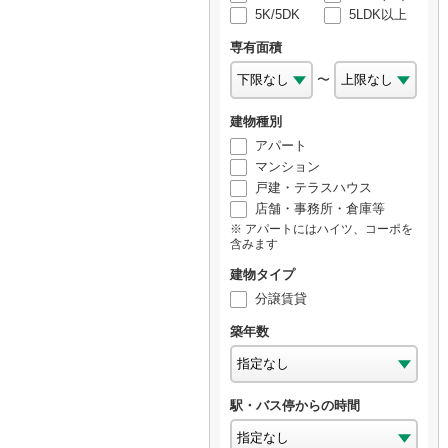
5K/5DK
5LDK以上
専有面積
〜
建物種別
アパート
マンション
戸建・テラスハウス
店舗・事務所・倉庫等
アパートにはハイツ、コーポを
含みます
建物タイプ
分譲賃貸
築年数
駅・バス停からの時間