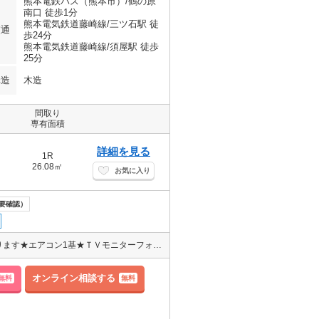
熊本電鉄バス（熊本市）/鶴の原
南口 徒歩1分
熊本電気鉄道藤崎線/三ツ石駅 徒
交通
歩24分
熊本電気鉄道藤崎線/須屋駅 徒歩
25分
構造
木造
間取り
専有面積
詳細を見る
1R
26.08㎡
お気に入り
要確認）
☆敷金・礼金なし☆温水洗浄便座★独立洗面台★室内洗濯機置き場あります★エアコン1基★ＴＶモニターフォン★キッチンは1口のＩＨクッキングヒーター付★エレベーター付き
オンライン相談する
無料
無料