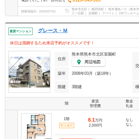
0120-345-105
電話でのご予約・お問合せ
熊本市北区
鶴羽田町
熊本電鉄バス（熊本
情報登録日
2026/07/31
三ツ石駅
須屋駅
アパート
1R/ワンルー
グレース・Ｍ
賃貸マンション
休日は混雑するため来店予約がオススメです！
熊本県熊本市北区室園町
住所
周辺地図
築年
2008年03月（築18年）
階建
3階建
家賃
敷金
階
管理費
礼金
1階
6.1
なし
万円
なし
2,000円
即入居可