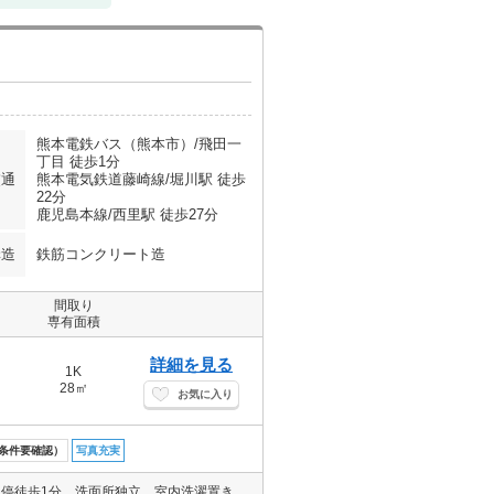
熊本電鉄バス（熊本市）/飛田一
丁目 徒歩1分
交通
熊本電気鉄道藤崎線/堀川駅 徒歩
22分
鹿児島本線/西里駅 徒歩27分
構造
鉄筋コンクリート造
間取り
専有面積
詳細を見る
1K
28㎡
お気に入り
条件要確認）
写真充実
ペット可物件です！（小型犬・猫合計1匹迄）洋間は広々の10帖！バス停徒歩1分。洗面所独立。室内洗濯置き場あり。エアコン付き。南向きの角部屋で日当たり良好。マルエイ北部店、IHヒロセ飛田店まで徒歩まで約11分。