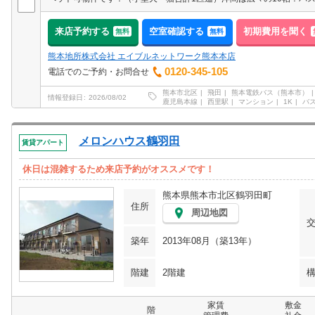
来店予約する
空室確認する
初期費用を聞く
無料
無料
熊本地所株式会社 エイブルネットワーク熊本本店
0120-345-105
電話でのご予約・お問合せ
熊本市北区
飛田
熊本電鉄バス（熊本市）
情報登録日
2026/08/02
鹿児島本線
西里駅
マンション
1K
バ
メロンハウス鶴羽田
賃貸アパート
休日は混雑するため来店予約がオススメです！
熊本県熊本市北区鶴羽田町
住所
周辺地図
築年
2013年08月（築13年）
階建
2階建
家賃
敷金
階