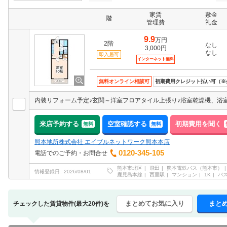
家賃
敷金
階
管理費
礼金
9.9
万円
2階
なし
3,000円
なし
即入居可
インターネット無料
無料オンライン相談可
初期費用クレジット払い可（※
来店予約する
空室確認する
初期費用を聞く
無料
無料
熊本地所株式会社 エイブルネットワーク熊本本店
0120-345-105
電話でのご予約・お問合せ
熊本市北区
飛田
熊本電鉄バス（熊本市）
情報登録日
2026/08/01
鹿児島本線
西里駅
マンション
1K
バ
まとめてお気に入り
まと
チェックした賃貸物件(最大20件)を