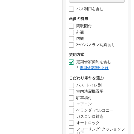
バス利用を含む
画像の有無
間取図付
外観
内観
360°パノラマ写真あり
契約方式
定期借家契約を含む
定期借家契約とは
こだわり条件を選ぶ
バス･トイレ別
室内洗濯機置場
駐車場付
エアコン
ベランダ･バルコニー
ガスコンロ対応
オートロック
フローリング･クッションフ
ロア