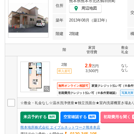
熊本県熊本市北区鶴羽田町
住所
周辺地図
築年
2013年08月（築13年）
階建
2階建
家賃
敷金
階
管理費
礼金
2階
2.9
なし
万円
なし
3,500円
即入居可
無料オンライン相談可
家賃クレジット払い可（※条件
初期費用クレジット払い可（※条件要確認）
写真充実
来店予約する
空室確認する
初期費用を聞く
無料
無料
熊本地所株式会社 エイブルネットワーク熊本本店