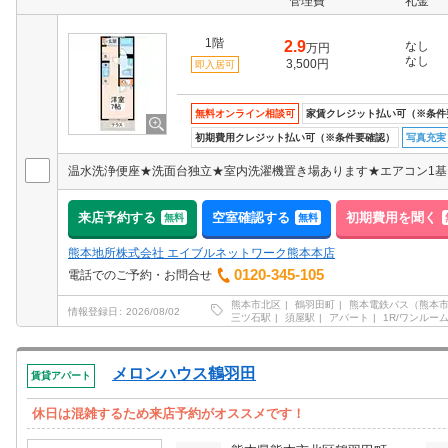
管理費
礼金
1階
2.9
なし
万円
なし
3,500円
即入居可
無料オンライン相談可
家賃クレジット払い可（※条件
初期費用クレジット払い可（※条件要確認）
写真充実
来店予約する
空室確認する
初期費用を聞く
無料
無料
熊本地所株式会社 エイブルネットワーク熊本本店
0120-345-105
電話でのご予約・お問合せ
熊本市北区
鶴羽田町
熊本電鉄バス（熊本
情報登録日
2026/08/02
三ツ石駅
須屋駅
アパート
1R/ワンルー
メロンハウス鶴羽田
賃貸アパート
休日は混雑するため来店予約がオススメです！