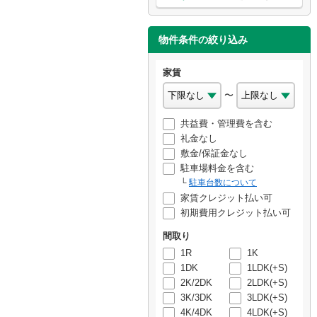
物件条件の絞り込み
家賃
〜
共益費・管理費を含む
礼金なし
敷金/保証金なし
駐車場料金を含む
駐車台数について
家賃クレジット払い可
初期費用クレジット払い可
間取り
1R
1K
1DK
1LDK(+S)
2K/2DK
2LDK(+S)
3K/3DK
3LDK(+S)
4K/4DK
4LDK(+S)