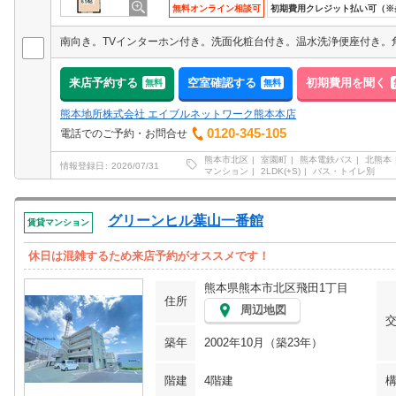
無料オンライン相談可
初期費用クレジット払い可（※
来店予約する
空室確認する
初期費用を聞く
無料
無料
熊本地所株式会社 エイブルネットワーク熊本本店
0120-345-105
電話でのご予約・お問合せ
熊本市北区
室園町
熊本電鉄バス
北熊本
情報登録日
2026/07/31
マンション
2LDK(+S)
バス・トイレ別
グリーンヒル葉山一番館
賃貸マンション
休日は混雑するため来店予約がオススメです！
熊本県熊本市北区飛田1丁目
住所
周辺地図
築年
2002年10月（築23年）
階建
4階建