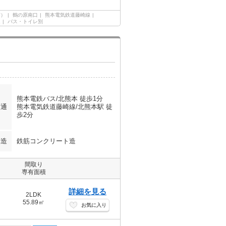
市）
鶴の原南口
熊本電気鉄道藤崎線
ム
バス・トイレ別
熊本電鉄バス/北熊本 徒歩1分
交通
熊本電気鉄道藤崎線/北熊本駅 徒
歩2分
構造
鉄筋コンクリート造
間取り
専有面積
詳細を見る
2LDK
55.89㎡
お気に入り