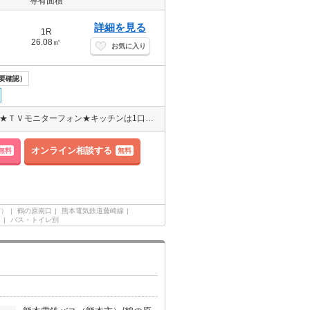
専有面積
詳細を見る
1R
26.08㎡
お気に入り
要確認）
温水洗浄便座★洗面台独立★室内洗濯機置き場あります★エアコン1基★ＴＶモニターフォン★キッチンは1口のＩＨクッキングヒーター付★
オンライン相談する
無料
無料
市）
鶴の原南口
熊本電気鉄道藤崎線
ム
バス・トイレ別