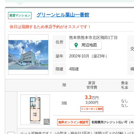
グリーンヒル葉山一番館
賃貸マンション
休日は混雑するため来店予約がオススメです！
熊本県熊本市北区飛田1丁目
住所
周辺地図
築年
2002年10月（築23年）
階建
4階建
家賃
敷金
階
管理費
礼金
3.3
万円
なし
3,000円
3階
なし
インターネット無料
無料オンライン相談可
初期費用クレジット払い可（※