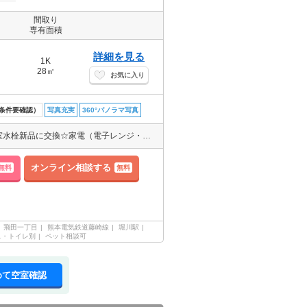
間取り
専有面積
詳細を見る
1K
28㎡
お気に入り
条件要確認）
写真充実
360°パノラマ写真
内装リフォーム予定♪玄関～洋室フロアタイル上張り♪浴室乾燥機、浴室水栓新品に交換☆家電（電子レンジ・洗濯機・冷蔵庫）付♪
オンライン相談する
無料
無料
飛田一丁目
熊本電気鉄道藤崎線
堀川駅
ス・トイレ別
ペット相談可
めて空室確認