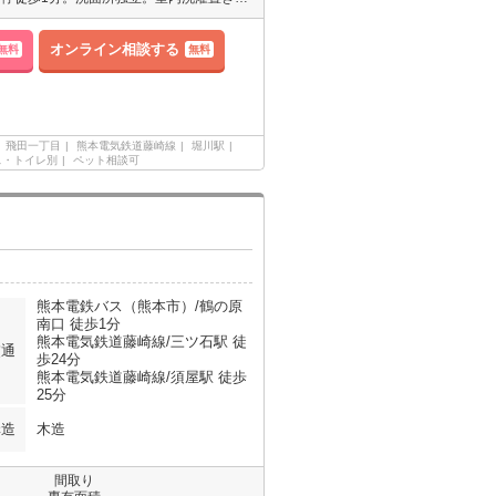
オンライン相談する
無料
無料
飛田一丁目
熊本電気鉄道藤崎線
堀川駅
ス・トイレ別
ペット相談可
熊本電鉄バス（熊本市）/鶴の原
南口 徒歩1分
熊本電気鉄道藤崎線/三ツ石駅 徒
交通
歩24分
熊本電気鉄道藤崎線/須屋駅 徒歩
25分
構造
木造
間取り