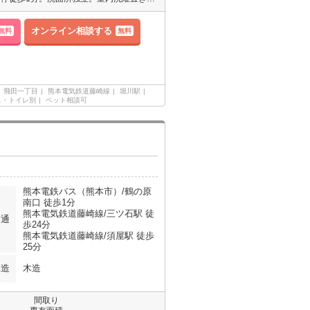
オンライン相談する
無料
無料
飛田一丁目
熊本電気鉄道藤崎線
堀川駅
ス・トイレ別
ペット相談可
熊本電鉄バス（熊本市）/鶴の原
南口 徒歩1分
熊本電気鉄道藤崎線/三ツ石駅 徒
交通
歩24分
熊本電気鉄道藤崎線/須屋駅 徒歩
25分
構造
木造
間取り