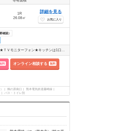
専有面積
詳細を見る
1R
26.08㎡
お気に入り
要確認）
温水洗浄便座★洗面台独立★室内洗濯機置き場あります★エアコン1基★ＴＶモニターフォン★キッチンは1口のＩＨクッキングヒーター付★
オンライン相談する
無料
無料
市）
鶴の原南口
熊本電気鉄道藤崎線
ム
バス・トイレ別