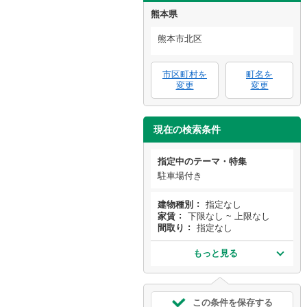
熊本県
熊本市北区
市区町村を
町名を
変更
変更
現在の検索条件
指定中のテーマ・特集
駐車場付き
建物種別
指定なし
家賃
下限なし ~ 上限なし
間取り
指定なし
もっと見る
この条件を保存する