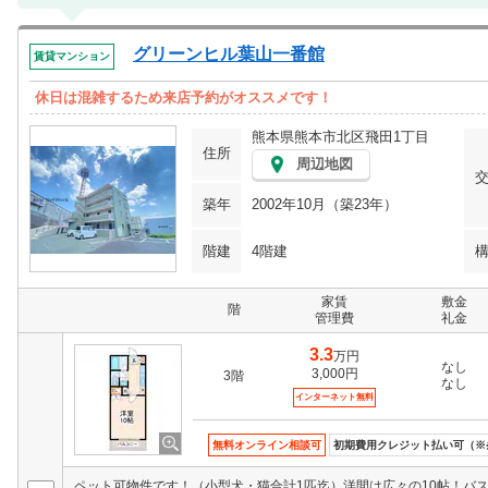
グリーンヒル葉山一番館
賃貸マンション
休日は混雑するため来店予約がオススメです！
熊本県熊本市北区飛田1丁目
住所
周辺地図
築年
2002年10月（築23年）
階建
4階建
家賃
敷金
階
管理費
礼金
3.3
万円
なし
3,000円
3階
なし
インターネット無料
無料オンライン相談可
初期費用クレジット払い可（※