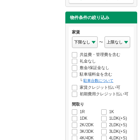
物件条件の絞り込み
家賃
〜
共益費・管理費を含む
礼金なし
敷金/保証金なし
駐車場料金を含む
駐車台数について
家賃クレジット払い可
初期費用クレジット払い可
間取り
1R
1K
1DK
1LDK(+S)
2K/2DK
2LDK(+S)
3K/3DK
3LDK(+S)
4K/4DK
4LDK(+S)