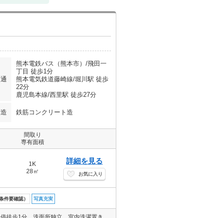
熊本電鉄バス（熊本市）/飛田一
丁目 徒歩1分
交通
熊本電気鉄道藤崎線/堀川駅 徒歩
22分
鹿児島本線/西里駅 徒歩27分
構造
鉄筋コンクリート造
間取り
専有面積
詳細を見る
1K
28㎡
お気に入り
条件要確認）
写真充実
ペット可物件です！（小型犬・猫合計1匹迄）洋間は広々の10帖！バス停徒歩1分。洗面所独立。室内洗濯置き場あり。エアコン付き。南向きの角部屋で日当たり良好。マルエイ北部店、IHヒロセ飛田店まで徒歩まで約11分。