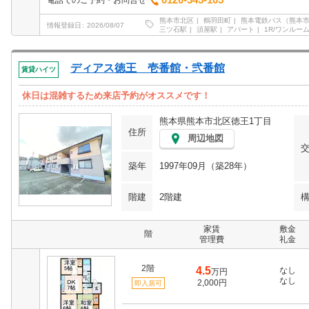
0120-345-105
電話でのご予約・お問合せ
熊本市北区
鶴羽田町
熊本電鉄バス（熊本
情報登録日
2026/08/07
三ツ石駅
須屋駅
アパート
1R/ワンルー
ディアス徳王 壱番館・弐番館
賃貸ハイツ
休日は混雑するため来店予約がオススメです！
熊本県熊本市北区徳王1丁目
住所
周辺地図
築年
1997年09月（築28年）
階建
2階建
家賃
敷金
階
管理費
礼金
2階
4.5
なし
万円
なし
2,000円
即入居可