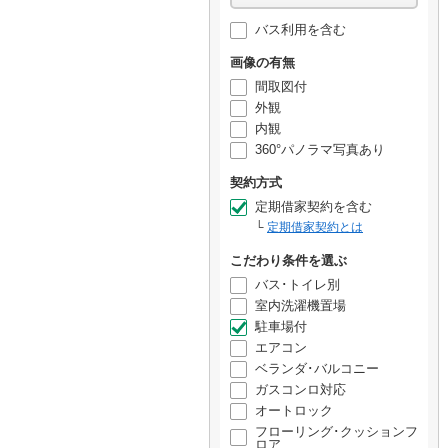
バス利用を含む
画像の有無
間取図付
外観
内観
360°パノラマ写真あり
契約方式
定期借家契約を含む
定期借家契約とは
こだわり条件を選ぶ
バス･トイレ別
室内洗濯機置場
駐車場付
エアコン
ベランダ･バルコニー
ガスコンロ対応
オートロック
フローリング･クッションフ
ロア