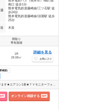
熊本電鉄バス（熊本市）/鶴の原
南口 徒歩1分
熊本電気鉄道藤崎線/三ツ石駅 徒
交通
歩24分
熊本電気鉄道藤崎線/須屋駅 徒歩
25分
構造
木造
間取り
専有面積
詳細を見る
1R
26.08㎡
お気に入り
要確認）
☆敷金・礼金なし☆温水洗浄便座★独立洗面台★室内洗濯機置き場あります★エアコン1基★ＴＶモニターフォン★キッチンは1口のＩＨクッキングヒーター付★エレベーター付き
オンライン相談する
無料
無料