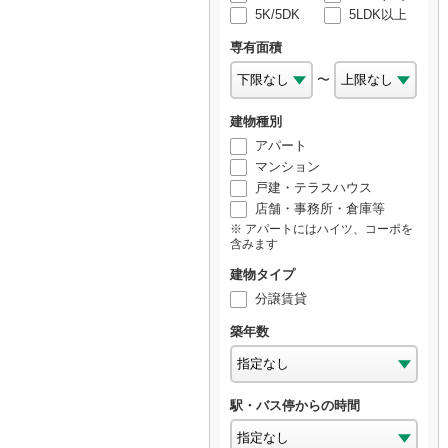
5K/5DK
5LDK以上
専有面積
〜
建物種別
アパート
マンション
戸建・テラスハウス
店舗・事務所・倉庫等
アパートにはハイツ、コーポを
含みます
建物タイプ
分譲賃貸
築年数
駅・バス停からの時間