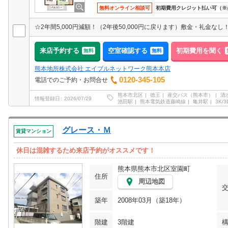
無料オンライン相談可
初期費用クレジット払い可（※
来店予約する
空室確認する
初期費用を聞く
無料
無料
熊本地所株式会社 エイブルネットワーク熊本本店
0120-345-105
電話でのご予約・お問合せ
熊本市北区
徳王
産交バス（熊本市）
清
情報登録日
2026/07/29
池田駅
熊本電気鉄道藤崎線
亀井駅
3K/3
グレース・Ｍ
賃貸マンション
休日は混雑するため来店予約がオススメです！
熊本県熊本市北区室園町
住所
周辺地図
築年
2008年03月（築18年）
階建
3階建