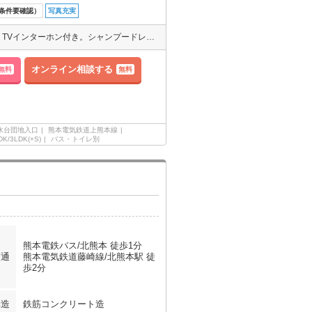
条件要確認）
写真充実
☆2年間5,000円減額！（2年後50,000円に戻ります）敷金・礼金なし！TVインターホン付き。シャンプードレッサー付き。人気の積水ハウス施工です！最上階角部屋！3号線も近い為、利便性も良いです◎
オンライン相談する
無料
無料
水台団地入口
熊本電気鉄道上熊本線
DK/3LDK(+S)
バス・トイレ別
熊本電鉄バス/北熊本 徒歩1分
交通
熊本電気鉄道藤崎線/北熊本駅 徒
歩2分
構造
鉄筋コンクリート造