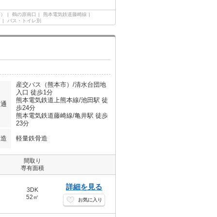
市）
鶴の原南口
熊本電気鉄道藤崎線
ム
バス・トイレ別
産交バス（熊本市）/清水台団地
入口 徒歩1分
熊本電気鉄道上熊本線/池田駅 徒
交通
歩24分
熊本電気鉄道藤崎線/亀井駅 徒歩
23分
構造
軽量鉄骨造
間取り
専有面積
詳細を見る
3DK
52㎡
お気に入り