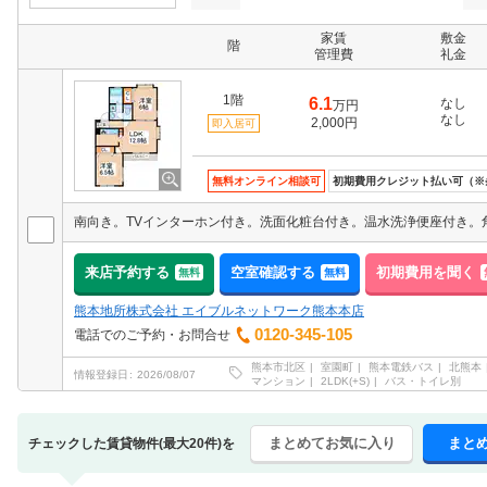
家賃
敷金
階
管理費
礼金
1階
6.1
なし
万円
なし
2,000円
即入居可
無料オンライン相談可
初期費用クレジット払い可（※
来店予約する
空室確認する
初期費用を聞く
無料
無料
熊本地所株式会社 エイブルネットワーク熊本本店
0120-345-105
電話でのご予約・お問合せ
熊本市北区
室園町
熊本電鉄バス
北熊本
情報登録日
2026/08/07
マンション
2LDK(+S)
バス・トイレ別
まとめてお気に入り
まと
チェックした賃貸物件(最大20件)を