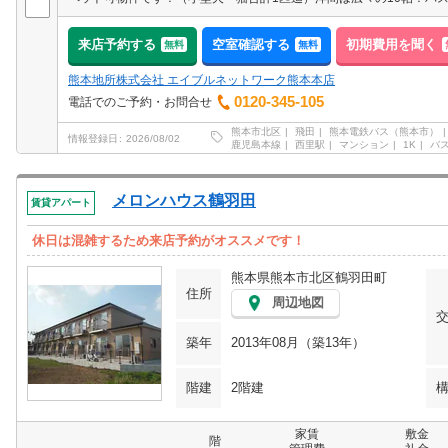
来店予約する
空室確認する
初期費用を聞く
無料
無料
熊本地所株式会社 エイブルネットワーク熊本本店
0120-345-105
電話でのご予約・お問合せ
熊本市北区
飛田
熊本電鉄バス（熊本市）
情報登録日
2026/08/02
鹿児島本線
西里駅
マンション
1K
バ
メロンハウス鶴羽田
賃貸アパート
休日は混雑するため来店予約がオススメです！
熊本県熊本市北区鶴羽田町
住所
周辺地図
築年
2013年08月（築13年）
階建
2階建
家賃
敷金
階