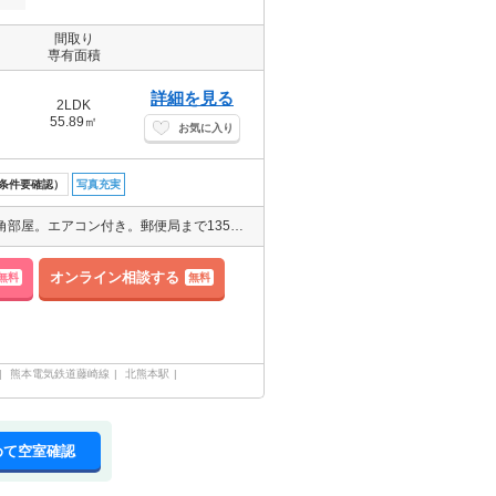
間取り
専有面積
詳細を見る
2LDK
55.89㎡
お気に入り
条件要確認）
写真充実
南向き。TVインターホン付き。洗面化粧台付き。温水洗浄便座付き。角部屋。エアコン付き。郵便局まで135ｍ。コンビニまで279ｍ。ディスカウントショップまで291ｍ。
オンライン相談する
無料
無料
熊本電気鉄道藤崎線
北熊本駅
めて空室確認