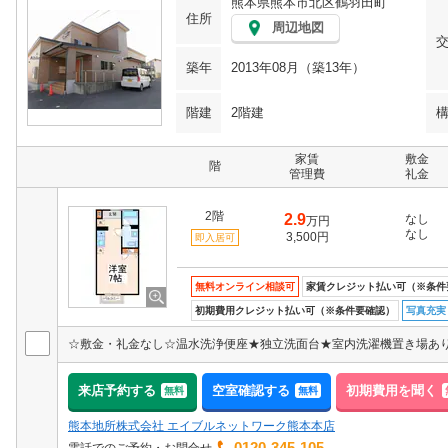
熊本県熊本市北区鶴羽田町
住所
周辺地図
築年
2013年08月（築13年）
階建
2階建
家賃
敷金
階
管理費
礼金
2階
2.9
なし
万円
なし
3,500円
即入居可
無料オンライン相談可
家賃クレジット払い可（※条件
初期費用クレジット払い可（※条件要確認）
写真充実
来店予約する
空室確認する
初期費用を聞く
無料
無料
熊本地所株式会社 エイブルネットワーク熊本本店