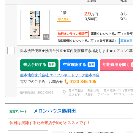
管理費
礼金
1階
2.9
なし
万円
なし
3,500円
即入居可
無料オンライン相談可
家賃クレジット払い可（※条件
初期費用クレジット払い可（※条件要確認）
写真充実
来店予約する
空室確認する
初期費用を聞く
無料
無料
熊本地所株式会社 エイブルネットワーク熊本本店
0120-345-105
電話でのご予約・お問合せ
熊本市北区
鶴羽田町
熊本電鉄バス（熊本
情報登録日
2026/08/02
三ツ石駅
須屋駅
アパート
1R/ワンルー
メロンハウス鶴羽田
賃貸アパート
休日は混雑するため来店予約がオススメです！