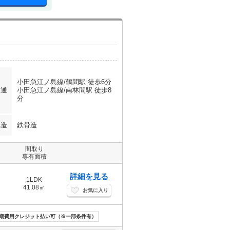
小田急江ノ島線/鶴間駅 徒歩6分
交通
小田急江ノ島線/南林間駅 徒歩8
分
構造
鉄骨造
間取り
専有面積
詳細を見る
1LDK
41.08㎡
お気に入り
期費用クレジット払い可（※一部条件有）