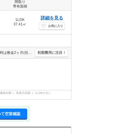
間取り
専有面積
詳細を見る
1LDK
37.41㎡
お気に入り
インターネット接続料無料。小型犬・猫計2匹まで飼育可。ペット飼育時は敷金2ヶ月(但し解約時全額償却)。原付バイク応相談。仲介手数料家賃の0.55ヵ月分。経済的な都市ガス使用。便利な宅配BOX。
初期費用に注目！
湘南台駅
高座渋谷駅
1LDK(+S)
めて空室確認