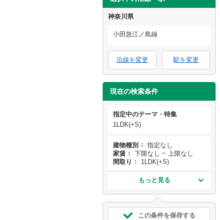
神奈川県
小田急江ノ島線
沿線を変更
駅を変更
現在の検索条件
指定中のテーマ・特集
1LDK(+S)
建物種別
指定なし
家賃
下限なし ~ 上限なし
間取り
1LDK(+S)
もっと見る
この条件を保存する