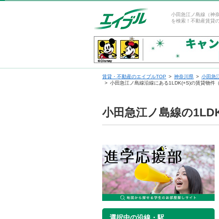
小田急江ノ島線（神奈
を検索！不動産賃貸
賃貸・不動産のエイブルTOP
神奈川県
小田急
小田急江ノ島線沿線にある1LDK(+S)の賃貸物
小田急江ノ島線の1LD
選択中の沿線・駅