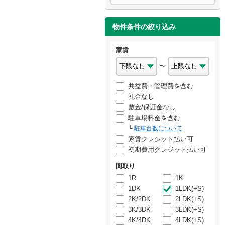
物件条件の絞り込み
家賃
〜
共益費・管理費を含む
礼金なし
敷金/保証金なし
駐車場料金を含む
駐車台数について
家賃クレジット払い可
初期費用クレジット払い可
間取り
1R
1K
1DK
1LDK(+S)
2K/2DK
2LDK(+S)
3K/3DK
3LDK(+S)
4K/4DK
4LDK(+S)