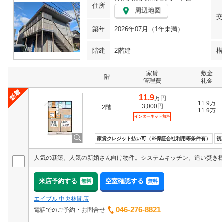
住所
周辺地図
築年
2026年07月（1年未満）
階建
2階建
家賃
敷金
階
管理費
礼金
11.9
万円
11.9万
3,000円
2階
11.9万
インターネット無料
家賃クレジット払い可（※保証会社利用等条件有）
初
来店予約する
空室確認する
無料
無料
エイブル 中央林間店
046-276-8821
電話でのご予約・お問合せ