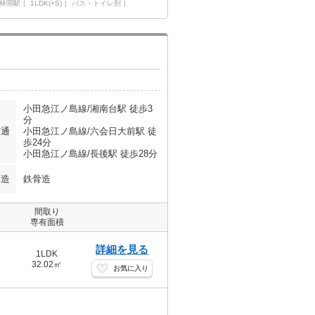
林間駅
1LDK(+S)
バス・トイレ別
小田急江ノ島線/湘南台駅 徒歩3
分
交通
小田急江ノ島線/六会日大前駅 徒
歩24分
小田急江ノ島線/長後駅 徒歩28分
構造
鉄骨造
間取り
専有面積
詳細を見る
1LDK
32.02㎡
お気に入り