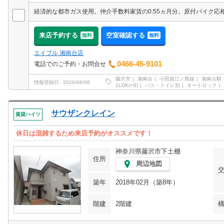
来店予約する
空室確認する
無料
無料
エイブル 湘南台店
0466-45-9101
電話でのご予約・お問合せ
藤沢市
湘南台
小田急江ノ島線
湘南台駅
情報登録日
2026/08/06
1LDK(+S)
バス・トイレ別
オートロック
サウザンクレイン
賃貸ハイツ
休日は混雑するため来店予約がオススメです！
神奈川県藤沢市下土棚
住所
周辺地図
築年
2018年02月（築8年）
階建
2階建