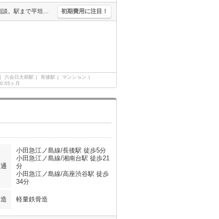
経済的な都市ガス使用。仲介手数料家賃の0.55ヵ月分。原付バイク応相談。駅まで平坦。オンライン対応相談可。内見予約受付中。3路線利用できて通勤便利。南向き。最新の空室状況はお気軽にお問い合わせ下さい。
初期費用に注目！
六会日大前駅
長後駅
マンション
0.55ヶ月
小田急江ノ島線/長後駅 徒歩5分
小田急江ノ島線/湘南台駅 徒歩21
交通
分
小田急江ノ島線/高座渋谷駅 徒歩
34分
構造
軽量鉄骨造