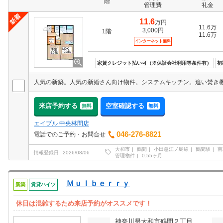
階
管理費
礼金
11.6
万円
11.6万
3,000円
1階
11.6万
インターネット無料
家賃クレジット払い可（※保証会社利用等条件有）
初
来店予約する
空室確認する
無料
無料
エイブル 中央林間店
046-276-8821
電話でのご予約・お問合せ
大和市
鶴間
小田急江ノ島線
鶴間駅
南
情報登録日
2026/08/06
管理物件
0.55ヶ月
Ｍｕｌｂｅｒｒｙ
新築
賃貸ハイツ
休日は混雑するため来店予約がオススメです！
神奈川県大和市鶴間２丁目