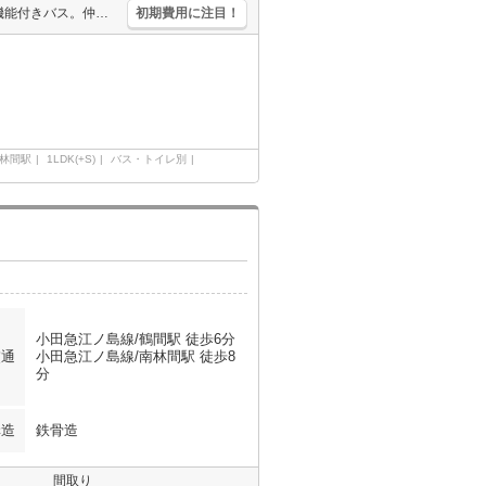
人気の新築。人気の新婚さん向け物件。システムキッチン。追い焚き機能付きバス。仲介手数料家賃の0.55ヵ月分。経済的な都市ガス使用。この物件の鍵がありますので、すぐに内見が出来ます。浴室乾燥機付。
初期費用に注目！
林間駅
1LDK(+S)
バス・トイレ別
小田急江ノ島線/鶴間駅 徒歩6分
交通
小田急江ノ島線/南林間駅 徒歩8
分
構造
鉄骨造
間取り