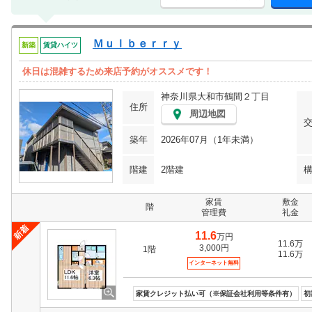
Ｍｕｌｂｅｒｒｙ
新築
賃貸ハイツ
休日は混雑するため来店予約がオススメです！
神奈川県大和市鶴間２丁目
住所
周辺地図
築年
2026年07月（1年未満）
階建
2階建
家賃
敷金
階
管理費
礼金
11.6
万円
11.6万
3,000円
1階
11.6万
インターネット無料
家賃クレジット払い可（※保証会社利用等条件有）
初