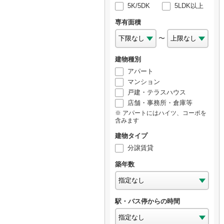
5K/5DK
5LDK以上
専有面積
〜
建物種別
アパート
マンション
戸建・テラスハウス
店舗・事務所・倉庫等
アパートにはハイツ、コーポを
含みます
建物タイプ
分譲賃貸
築年数
駅・バス停からの時間