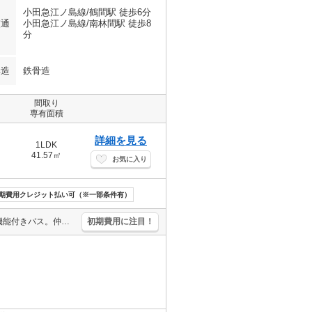
小田急江ノ島線/鶴間駅 徒歩6分
交通
小田急江ノ島線/南林間駅 徒歩8
分
構造
鉄骨造
間取り
専有面積
詳細を見る
1LDK
41.57㎡
お気に入り
期費用クレジット払い可（※一部条件有）
人気の新築。人気の新婚さん向け物件。システムキッチン。追い焚き機能付きバス。仲介手数料家賃の0.55ヵ月分。経済的な都市ガス使用。この物件の鍵がありますので、すぐに内見が出来ます。浴室換気乾燥式。
初期費用に注目！