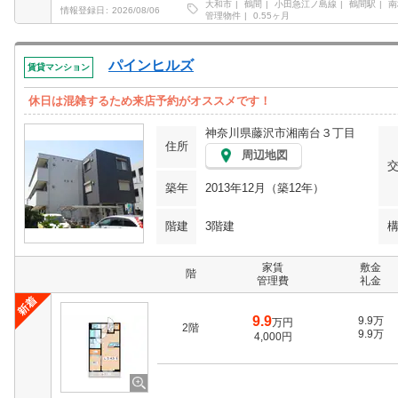
大和市
鶴間
小田急江ノ島線
鶴間駅
南
情報登録日
2026/08/06
管理物件
0.55ヶ月
パインヒルズ
賃貸マンション
休日は混雑するため来店予約がオススメです！
神奈川県藤沢市湘南台３丁目
住所
周辺地図
築年
2013年12月（築12年）
階建
3階建
家賃
敷金
階
管理費
礼金
9.9
9.9万
万円
2階
9.9万
4,000円