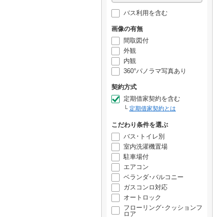
バス利用を含む
画像の有無
間取図付
外観
内観
360°パノラマ写真あり
契約方式
定期借家契約を含む
定期借家契約とは
こだわり条件を選ぶ
バス･トイレ別
室内洗濯機置場
駐車場付
エアコン
ベランダ･バルコニー
ガスコンロ対応
オートロック
フローリング･クッションフ
ロア