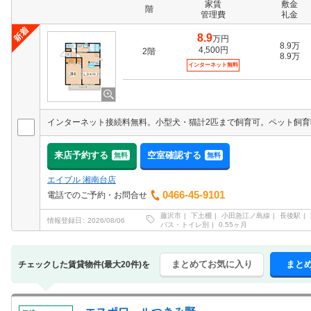
家賃
敷金
階
管理費
礼金
8.9
万円
8.9万
4,500円
2階
8.9万
インターネット無料
来店予約する
空室確認する
無料
無料
エイブル 湘南台店
0466-45-9101
電話でのご予約・お問合せ
藤沢市
下土棚
小田急江ノ島線
長後駅
情報登録日
2026/08/06
バス・トイレ別
0.55ヶ月
まとめてお気に入り
まと
チェックした賃貸物件(最大20件)を