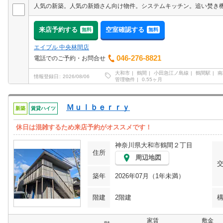
来店予約する
空室確認する
無料
無料
エイブル 中央林間店
046-276-8821
電話でのご予約・お問合せ
大和市
鶴間
小田急江ノ島線
鶴間駅
南
情報登録日
2026/08/06
管理物件
0.55ヶ月
Ｍｕｌｂｅｒｒｙ
新築
賃貸ハイツ
休日は混雑するため来店予約がオススメです！
神奈川県大和市鶴間２丁目
住所
周辺地図
築年
2026年07月（1年未満）
階建
2階建
家賃
敷金