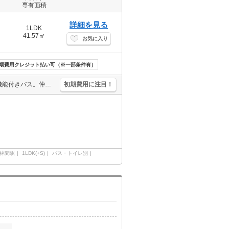
専有面積
詳細を見る
1LDK
41.57㎡
お気に入り
期費用クレジット払い可（※一部条件有）
人気の新築。人気の新婚さん向け物件。システムキッチン。追い焚き機能付きバス。仲介手数料家賃の0.55ヵ月分。経済的な都市ガス使用。この物件の鍵がありますので、すぐに内見が出来ます。浴室換気乾燥式。
初期費用に注目！
林間駅
1LDK(+S)
バス・トイレ別