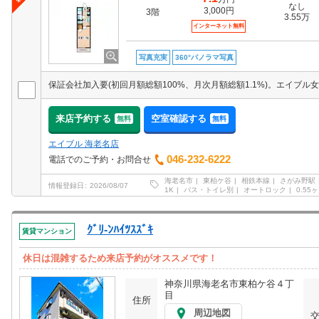
なし
3,000円
3階
3.55万
インターネット無料
写真充実
360°パノラマ写真
来店予約する
空室確認する
無料
無料
エイブル 海老名店
046-232-6222
電話でのご予約・お問合せ
海老名市
東柏ケ谷
相鉄本線
さがみ野駅
情報登録日
2026/08/07
1K
バス・トイレ別
オートロック
0.55
ｸﾞﾘ-ﾝﾊｲﾂｽｽﾞｷ
賃貸マンション
休日は混雑するため来店予約がオススメです！
神奈川県海老名市東柏ケ谷４丁
目
住所
周辺地図