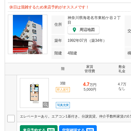
休日は混雑するため来店予約がオススメです！
神奈川県海老名市東柏ケ谷２丁
目
住所
周辺地図
築年
1992年07月（築34年）
階建
4階建
家賃
敷金
階
管理費
礼金
3階
4.7
4.7万
万円
なし
5,000円
即入居可
写真充実
来店予約する
空室確認する
無料
無料