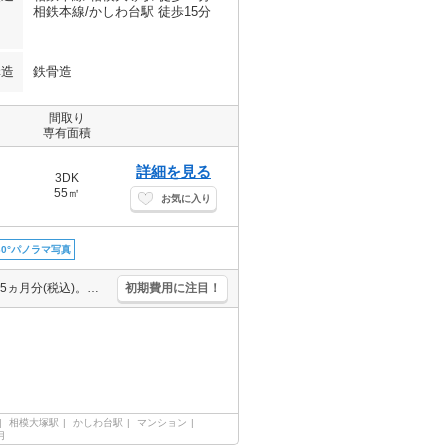
相鉄本線/かしわ台駅 徒歩15分
構造
鉄骨造
間取り
専有面積
詳細を見る
3DK
55㎡
お気に入り
60°パノラマ写真
角部屋。洗面化粧台付き。TVインターホン付き。仲介手数料家賃の0.55ヵ月分(税込)。クレジットで家賃支払可。家賃の支払でポイントたまります（条件あり）。駐車場1台分無料。
初期費用に注目！
相模大塚駅
かしわ台駅
マンション
月