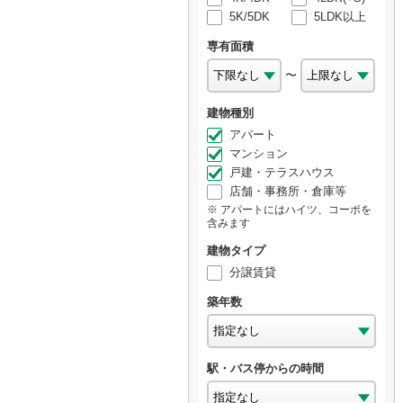
5K/5DK
5LDK以上
専有面積
〜
建物種別
アパート
マンション
戸建・テラスハウス
店舗・事務所・倉庫等
アパートにはハイツ、コーポを
含みます
建物タイプ
分譲賃貸
築年数
駅・バス停からの時間