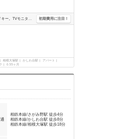
保証会社加入要(初回35,000円、月額総支払額の1％+800円/月)。カードキー。TVモニター付インターホン。オートロック。宅配ボックスあり。温水洗浄便座付き。追い焚き付き。インターネット無料。
初期費用に注目！
相模大塚駅
かしわ台駅
アパート
ク
0.55ヶ月
相鉄本線/さがみ野駅 徒歩4分
交通
相鉄本線/かしわ台駅 徒歩8分
相鉄本線/相模大塚駅 徒歩18分