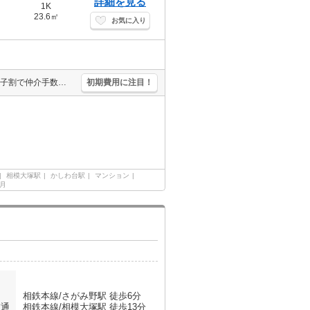
詳細を見る
1K
23.6㎡
お気に入り
保証会社加入要(初回月額総額100%、月次月額総額1.1%)。エイブル女子割で仲介手数料家賃の0.55ヶ月分より10％ＯＦＦ。経済的な都市ガス使用。ウォークインクローゼット付き。宅配ボックスあり。
初期費用に注目！
相模大塚駅
かしわ台駅
マンション
ヶ月
相鉄本線/さがみ野駅 徒歩6分
交通
相鉄本線/相模大塚駅 徒歩13分