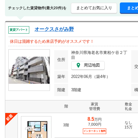
まとめてお気に入り
まと
チェックした賃貸物件(最大20件)を
オークスさがみ野
賃貸アパート
休日は混雑するため来店予約がオススメです！
神奈川県海老名市東柏ケ谷２丁
目
住所
周辺地図
築年
2022年06月（築4年）
階建
3階建
家賃
敷金
階
管理費
礼金
8.5
万円
なし
7,000円
3階
15万
インターネット無料