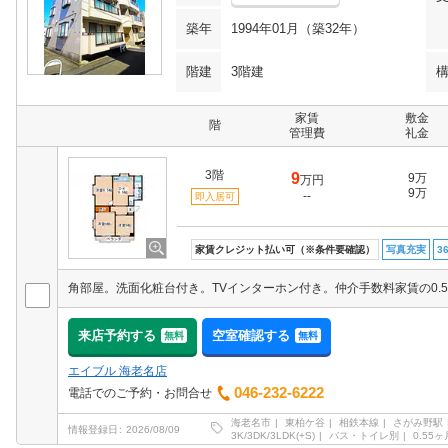
築年
1994年01月（築32年）
階建
3階建
家賃
敷金
階
管理費
礼金
3階
9
9万
万円
9万
--
即入居可
家賃クレジット払い可（※条件要確認）
写真充実
3
来店予約する
空室確認する
無料
無料
エイブル 海老名店
046-232-6222
電話でのご予約・お問合せ
海老名市
東柏ケ谷
相鉄本線
さがみ野駅
情報登録日
2026/08/09
3K/3DK/3LDK(+S)
バス・トイレ別
0.55ヶ