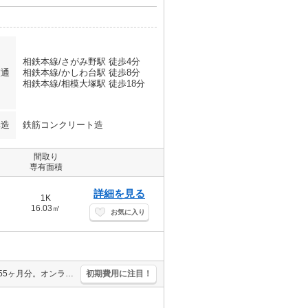
相鉄本線/さがみ野駅 徒歩4分
交通
相鉄本線/かしわ台駅 徒歩8分
相鉄本線/相模大塚駅 徒歩18分
構造
鉄筋コンクリート造
間取り
専有面積
詳細を見る
1K
16.03㎡
お気に入り
エレベーターあり。エアコン1基付き。分譲賃貸。仲介手数料家賃の0.55ヶ月分。オンライン内見相談可。TVモニター付インターホン。経済的な都市ガス使用。IH調理器付き。
初期費用に注目！