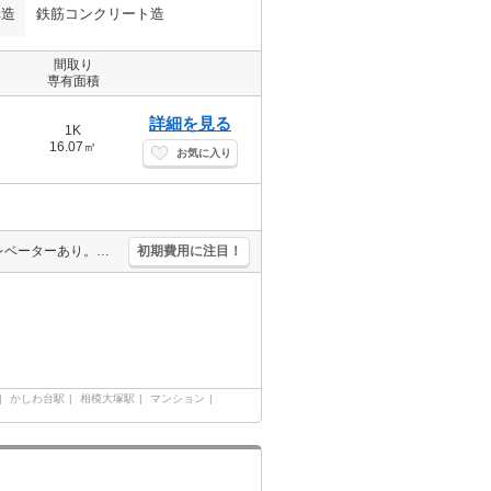
構造
鉄筋コンクリート造
間取り
専有面積
詳細を見る
1K
16.07㎡
お気に入り
分譲賃貸。仲介手数料家賃の0.55ヵ月分。オンライン内見相談可。エレベーターあり。エアコン付き。IH調理器付き。経済的な都市ガス使用。TVモニター付インターホン。
初期費用に注目！
かしわ台駅
相模大塚駅
マンション