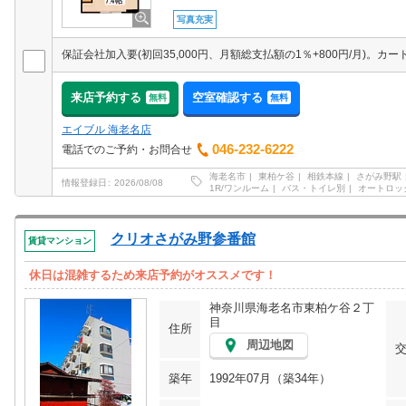
写真充実
来店予約する
空室確認する
無料
無料
エイブル 海老名店
046-232-6222
電話でのご予約・お問合せ
海老名市
東柏ケ谷
相鉄本線
さがみ野駅
情報登録日
2026/08/08
1R/ワンルーム
バス・トイレ別
オートロッ
クリオさがみ野参番館
賃貸マンション
休日は混雑するため来店予約がオススメです！
神奈川県海老名市東柏ケ谷２丁
目
住所
周辺地図
築年
1992年07月（築34年）