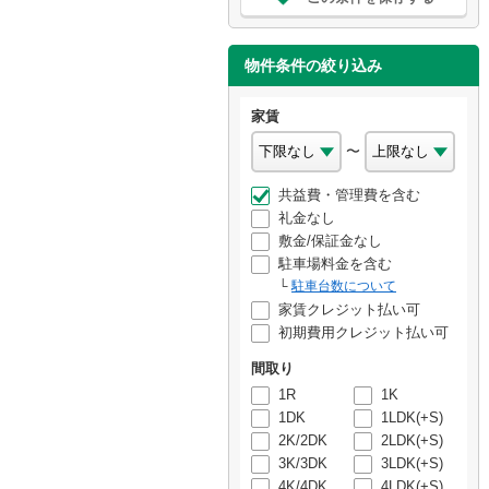
物件条件の絞り込み
家賃
〜
共益費・管理費を含む
礼金なし
敷金/保証金なし
駐車場料金を含む
駐車台数について
家賃クレジット払い可
初期費用クレジット払い可
間取り
1R
1K
1DK
1LDK(+S)
2K/2DK
2LDK(+S)
3K/3DK
3LDK(+S)
4K/4DK
4LDK(+S)