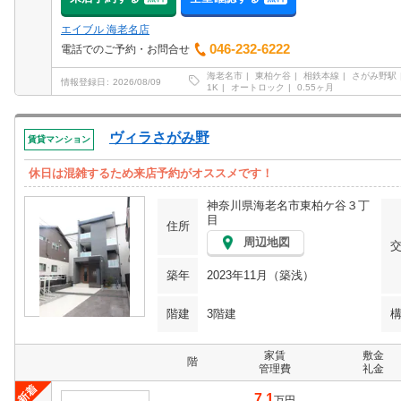
エイブル 海老名店
046-232-6222
電話でのご予約・お問合せ
海老名市
東柏ケ谷
相鉄本線
さがみ野駅
情報登録日
2026/08/09
1K
オートロック
0.55ヶ月
ヴィラさがみ野
賃貸マンション
休日は混雑するため来店予約がオススメです！
神奈川県海老名市東柏ケ谷３丁
目
住所
周辺地図
築年
2023年11月（築浅）
階建
3階建
家賃
敷金
階
管理費
礼金
7.1
万円