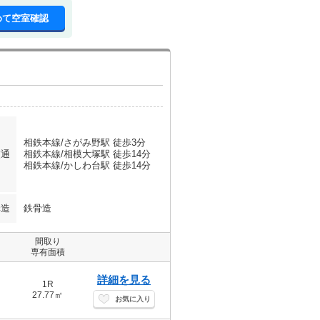
めて空室確認
相鉄本線/さがみ野駅 徒歩3分
交通
相鉄本線/相模大塚駅 徒歩14分
相鉄本線/かしわ台駅 徒歩14分
構造
鉄骨造
間取り
専有面積
詳細を見る
1R
27.77㎡
お気に入り