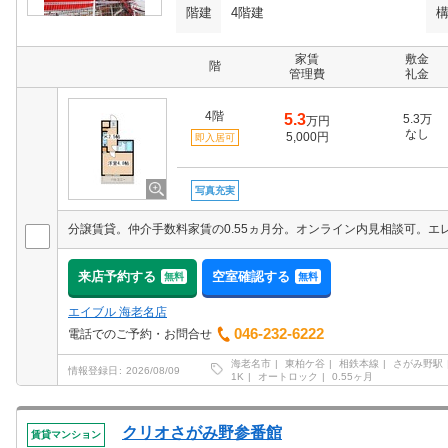
階建
4階建
家賃
敷金
階
管理費
礼金
4階
5.3
5.3万
万円
なし
5,000円
即入居可
写真充実
来店予約する
空室確認する
無料
無料
エイブル 海老名店
046-232-6222
電話でのご予約・お問合せ
海老名市
東柏ケ谷
相鉄本線
さがみ野駅
情報登録日
2026/08/09
1K
オートロック
0.55ヶ月
クリオさがみ野参番館
賃貸マンション