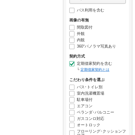
バス利用を含む
画像の有無
間取図付
外観
内観
360°パノラマ写真あり
契約方式
定期借家契約を含む
定期借家契約とは
こだわり条件を選ぶ
バス･トイレ別
室内洗濯機置場
駐車場付
エアコン
ベランダ･バルコニー
ガスコンロ対応
オートロック
フローリング･クッションフ