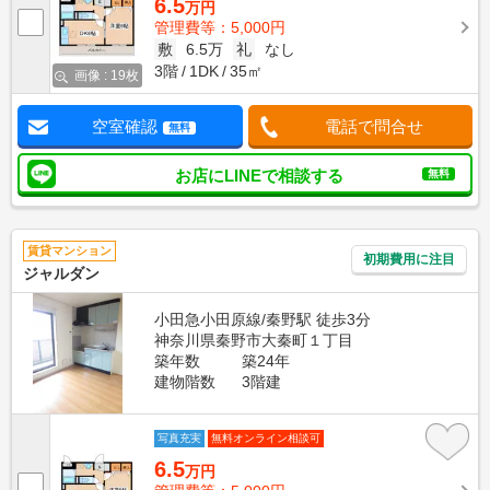
6.5
万円
管理費等：5,000円
敷
6.5万
礼
なし
3階
1DK
35㎡
画像 : 19枚
空室確認
電話で問合せ
無料
お店にLINEで相談する
無料
賃貸マンション
初期費用に注目
ジャルダン
小田急小田原線/秦野駅 徒歩3分
神奈川県秦野市大秦町１丁目
築年数
築24年
建物階数
3階建
写真充実
無料オンライン相談可
6.5
万円