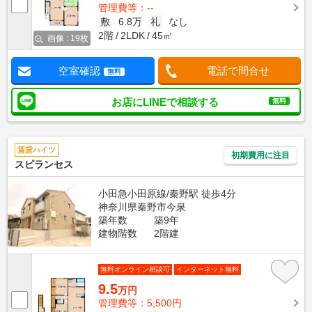
管理費等：--
敷
6.8万
礼
なし
2階
2LDK
45㎡
画像 : 19枚
空室確認
電話で問合せ
無料
お店にLINEで相談する
無料
賃貸ハイツ
初期費用に注目
スピランセス
小田急小田原線/秦野駅 徒歩4分
神奈川県秦野市今泉
築年数
築9年
建物階数
2階建
無料オンライン相談可
インターネット無料
9.5
万円
管理費等：5,500円