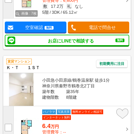
管理費等：6,600円
敷
17.2万
礼
なし
5階
3DK
65.12㎡
画像 : 7枚
空室確認
電話で問合せ
無料
お店にLINEで相談する
無料
賃貸マンション
初期費用に注目
Ｋ・Ｔ １ＳＴ
小田急小田原線/鶴巻温泉駅 徒歩1分
神奈川県秦野市鶴巻北2丁目
築年数
築35年
建物階数
8階建
パノラマ
写真充実
無料オンライン相談可
インターネット無料
6.4
万円
管理費等：--