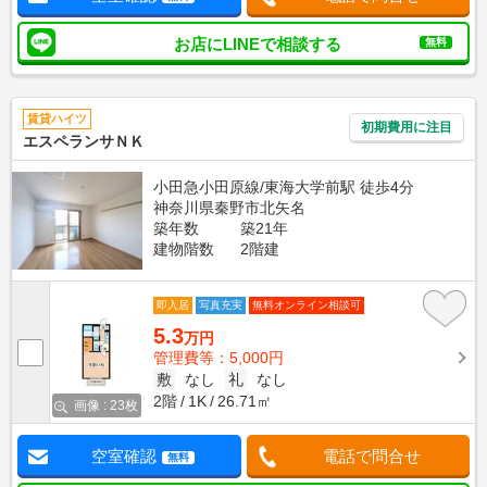
お店にLINEで相談する
無料
賃貸ハイツ
初期費用に注目
エスペランサＮＫ
小田急小田原線/東海大学前駅 徒歩4分
神奈川県秦野市北矢名
築年数
築21年
建物階数
2階建
即入居
写真充実
無料オンライン相談可
5.3
万円
管理費等：5,000円
敷
なし
礼
なし
2階
1K
26.71㎡
画像 : 23枚
空室確認
電話で問合せ
無料