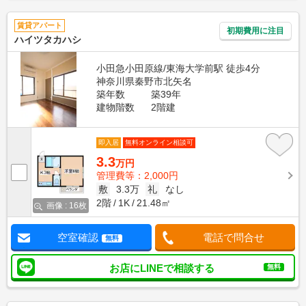
賃貸アパート
初期費用に注目
ハイツタカハシ
小田急小田原線/東海大学前駅 徒歩4分
神奈川県秦野市北矢名
築年数
築39年
建物階数
2階建
即入居
無料オンライン相談可
3.3
万円
管理費等：2,000円
敷
3.3万
礼
なし
2階
1K
21.48㎡
画像 : 16枚
空室確認
電話で問合せ
無料
お店にLINEで相談する
無料