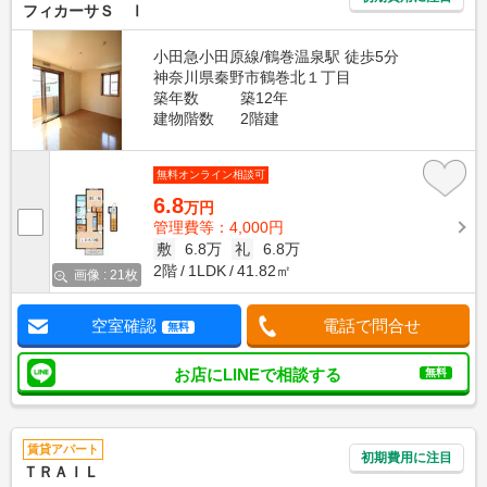
フィカーサＳ Ⅰ
小田急小田原線/鶴巻温泉駅 徒歩5分
神奈川県秦野市鶴巻北１丁目
築年数
築12年
建物階数
2階建
無料オンライン相談可
6.8
万円
管理費等：4,000円
敷
6.8万
礼
6.8万
2階
1LDK
41.82㎡
画像 : 21枚
空室確認
電話で問合せ
無料
お店にLINEで相談する
無料
賃貸アパート
初期費用に注目
ＴＲＡＩＬ