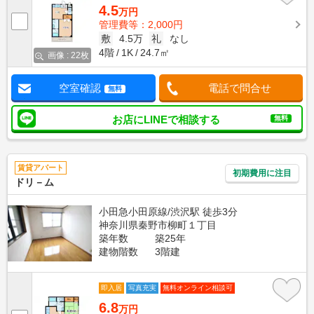
4.5
万円
管理費等：2,000円
敷
4.5万
礼
なし
4階
1K
24.7㎡
画像 : 22枚
空室確認
電話で問合せ
無料
お店にLINEで相談する
無料
賃貸アパート
初期費用に注目
ドリ－ム
小田急小田原線/渋沢駅 徒歩3分
神奈川県秦野市柳町１丁目
築年数
築25年
建物階数
3階建
即入居
写真充実
無料オンライン相談可
6.8
万円