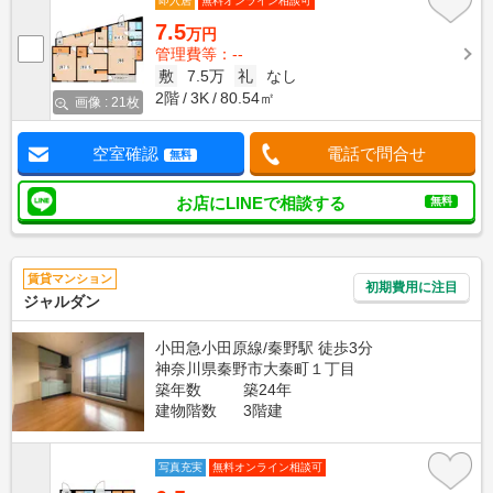
即入居
無料オンライン相談可
7.5
万円
管理費等：--
敷
7.5万
礼
なし
2階
3K
80.54㎡
画像 : 21枚
空室確認
電話で問合せ
無料
お店にLINEで相談する
無料
賃貸マンション
初期費用に注目
ジャルダン
小田急小田原線/秦野駅 徒歩3分
神奈川県秦野市大秦町１丁目
築年数
築24年
建物階数
3階建
写真充実
無料オンライン相談可