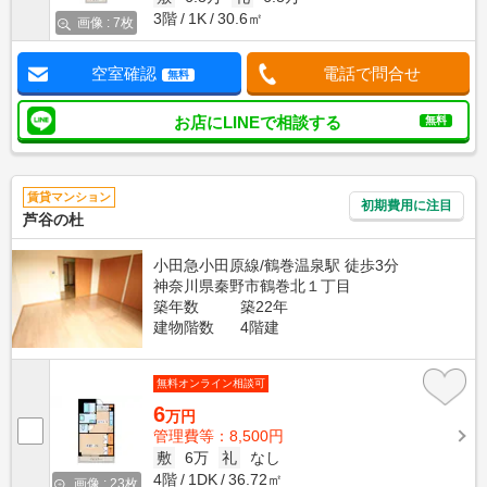
3階
1K
30.6㎡
画像 : 7枚
空室確認
電話で問合せ
無料
お店にLINEで相談する
無料
賃貸マンション
初期費用に注目
芦谷の杜
小田急小田原線/鶴巻温泉駅 徒歩3分
神奈川県秦野市鶴巻北１丁目
築年数
築22年
建物階数
4階建
無料オンライン相談可
6
万円
管理費等：8,500円
敷
6万
礼
なし
4階
1DK
36.72㎡
画像 : 23枚