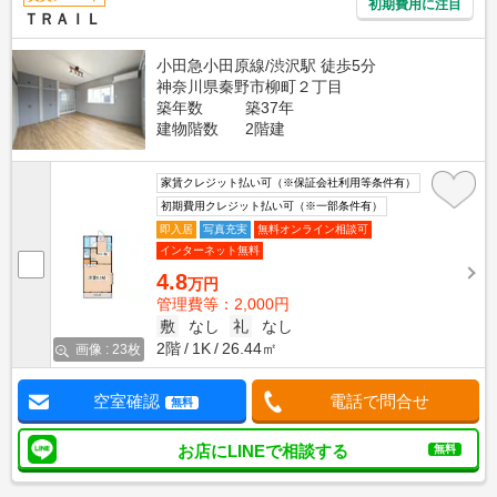
初期費用に注目
ＴＲＡＩＬ
小田急小田原線/渋沢駅 徒歩5分
神奈川県秦野市柳町２丁目
築年数
築37年
建物階数
2階建
家賃クレジット払い可（※保証会社利用等条件有）
初期費用クレジット払い可（※一部条件有）
即入居
写真充実
無料オンライン相談可
インターネット無料
4.8
万円
管理費等：2,000円
敷
なし
礼
なし
2階
1K
26.44㎡
画像 : 23枚
空室確認
電話で問合せ
無料
お店にLINEで相談する
無料