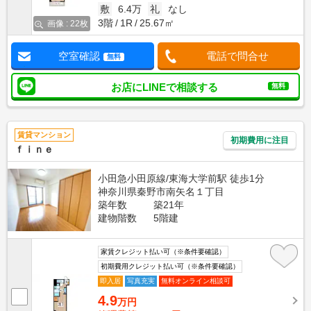
敷
6.4万
礼
なし
3階
1R
25.67㎡
画像 : 22枚
空室確認
電話で問合せ
無料
お店にLINEで相談する
無料
賃貸マンション
初期費用に注目
ｆｉｎｅ
小田急小田原線/東海大学前駅 徒歩1分
神奈川県秦野市南矢名１丁目
築年数
築21年
建物階数
5階建
家賃クレジット払い可（※条件要確認）
初期費用クレジット払い可（※条件要確認）
即入居
写真充実
無料オンライン相談可
4.9
万円