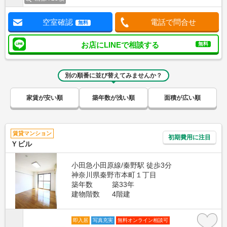
空室確認
電話で問合せ
無料
お店にLINEで相談する
無料
別の順番に並び替えてみませんか？
家賃が安い順
築年数が浅い順
面積が広い順
賃貸マンション
初期費用に注目
Ｙビル
小田急小田原線/秦野駅 徒歩3分
神奈川県秦野市本町１丁目
築年数
築33年
建物階数
4階建
即入居
写真充実
無料オンライン相談可