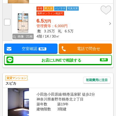
新着
即入居
パノラマ
写真充実
無料オンライン相談可
6.5
万円
管理費等：6,000円
敷
3.25万
礼
6.5万
4階
1K
30㎡
画像 : 21枚
空室確認
電話で問合せ
無料
お店にLINEで相談する
無料
賃貸マンション
初期費用に注目
スピカ
小田急小田原線/鶴巻温泉駅 徒歩2分
神奈川県秦野市鶴巻北２丁目
築年数
築19年
建物階数
3階建