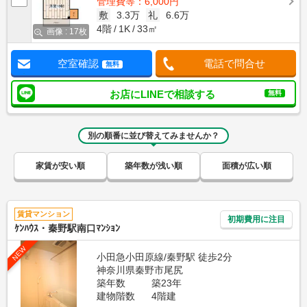
管理費等：6,000円
敷
3.3万
礼
6.6万
4階
1K
33㎡
画像 : 17枚
空室確認
電話で問合せ
無料
お店にLINEで相談する
無料
別の順番に並び替えてみませんか？
家賃が安い順
築年数が浅い順
面積が広い順
賃貸マンション
初期費用に注目
ｹﾝﾊｳｽ・秦野駅南口ﾏﾝｼｮﾝ
NEW
小田急小田原線/秦野駅 徒歩2分
神奈川県秦野市尾尻
築年数
築23年
建物階数
4階建