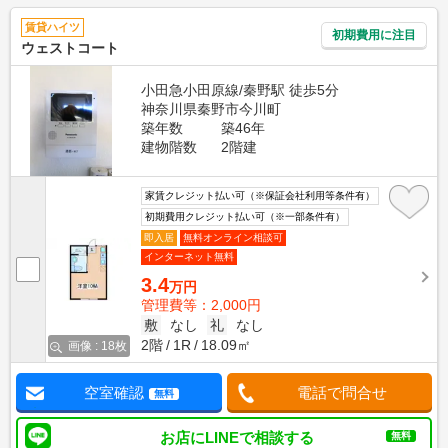
賃貸ハイツ
初期費用に注目
ウェストコート
小田急小田原線/秦野駅 徒歩5分
神奈川県秦野市今川町
築年数
築46年
建物階数
2階建
家賃クレジット払い可（※保証会社利用等条件有）
初期費用クレジット払い可（※一部条件有）
即入居
無料オンライン相談可
インターネット無料
3.4
万円
管理費等：2,000円
敷
なし
礼
なし
2階
1R
18.09㎡
画像 : 18枚
空室確認
電話で問合せ
無料
お店にLINEで相談する
無料