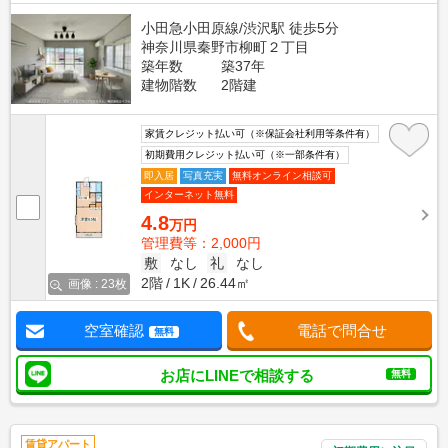
小田急小田原線/渋沢駅 徒歩5分
神奈川県秦野市柳町２丁目
築年数
築37年
建物階数
2階建
家賃クレジット払い可（※保証会社利用等条件有）
初期費用クレジット払い可（※一部条件有）
即入居
写真充実
無料オンライン相談可
インターネット無料
4.8
万円
管理費等：2,000円
敷
なし
礼
なし
2階
1K
26.44㎡
画像 : 23枚
空室確認
電話で問合せ
無料
お店にLINEで相談する
無料
賃貸アパート