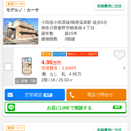
賃貸コーポ
初期費用に注目
モデルノ・カーサ
小田急小田原線/鶴巻温泉駅 徒歩5分
神奈川県秦野市鶴巻南４丁目
築年数
築15年
建物階数
3階建
即入居
パノラマ
無料オンライン相談可
4.95
万円
管理費等：3,500円
敷
なし
礼
4.95万
2階
1K
25.02㎡
画像 : 7枚
空室確認
電話で問合せ
無料
お店にLINEで相談する
無料
賃貸ハイツ
初期費用に注目