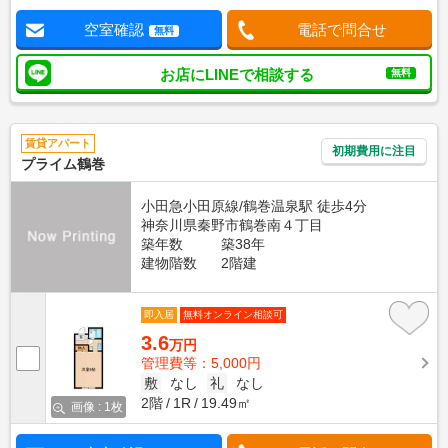
空室確認
電話で問合せ
無料
お店にLINEで相談する
無料
賃貸アパート
初期費用に注目
プライム鶴巻
小田急小田原線/鶴巻温泉駅 徒歩4分
神奈川県秦野市鶴巻南４丁目
築年数
築38年
建物階数
2階建
即入居
無料オンライン相談可
3.6
万円
管理費等：5,000円
敷
なし
礼
なし
2階
1R
19.49㎡
画像 : 1枚