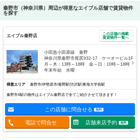
秦野市（神奈川県）
周辺が得意なエイブル店舗で賃貸物件
を探す
この店舗の掲載
エイブル秦野店
賃貸物件一覧へ
小田急小田原線 秦野
神奈川県秦野市尾尻932-17 ケーオービル1F
月～木：13時～18時 金～日：10時～18時
年末年始 水曜
得意エリア
秦野市/伊勢原市/秦野駅/渋沢駅/東海大学前駅
秦野市4駅の物件はエイブル秦野店で全てご紹介させて頂きます！
この店舗に問合せる
無料
電話で問合せ
店舗来店予約
無料