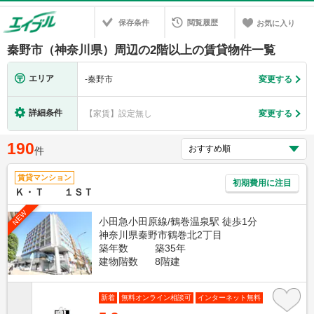
保存条件
閲覧履歴
お気に入り
秦野市（神奈川県）周辺の2階以上の賃貸物件一覧
エリア
-
秦野市
変更する
詳細条件
【家賃】設定無し
変更する
190
件
賃貸マンション
初期費用に注目
Ｋ・Ｔ １ＳＴ
NEW
小田急小田原線/鶴巻温泉駅 徒歩1分
神奈川県秦野市鶴巻北2丁目
築年数
築35年
建物階数
8階建
新着
無料オンライン相談可
インターネット無料