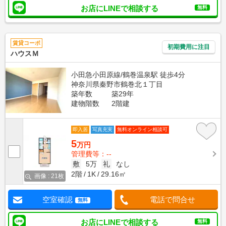
お店にLINEで相談する
無料
賃貸コーポ
初期費用に注目
ハウスＭ
小田急小田原線/鶴巻温泉駅 徒歩4分
神奈川県秦野市鶴巻北１丁目
築年数
築29年
建物階数
2階建
即入居
写真充実
無料オンライン相談可
5
万円
管理費等：--
敷
5万
礼
なし
2階
1K
29.16㎡
画像 : 21枚
空室確認
電話で問合せ
無料
お店にLINEで相談する
無料