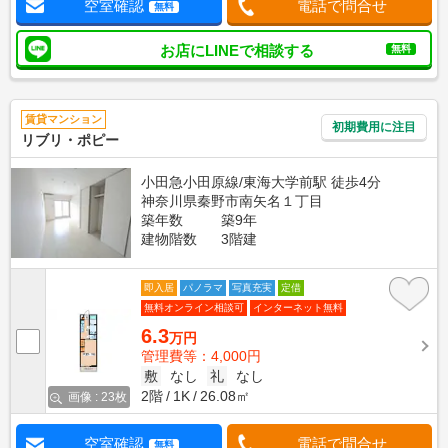
空室確認
電話で問合せ
無料
お店にLINEで相談する
無料
賃貸マンション
初期費用に注目
リブリ・ポピー
小田急小田原線/東海大学前駅 徒歩4分
神奈川県秦野市南矢名１丁目
築年数
築9年
建物階数
3階建
即入居
パノラマ
写真充実
定借
無料オンライン相談可
インターネット無料
6.3
万円
管理費等：4,000円
敷
なし
礼
なし
2階
1K
26.08㎡
画像 : 23枚
空室確認
電話で問合せ
無料