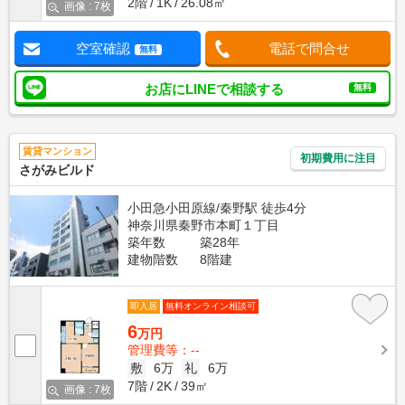
2階
1K
26.08㎡
画像 : 7枚
空室確認
電話で問合せ
無料
お店にLINEで相談する
無料
賃貸マンション
初期費用に注目
さがみビルド
小田急小田原線/秦野駅 徒歩4分
神奈川県秦野市本町１丁目
築年数
築28年
建物階数
8階建
即入居
無料オンライン相談可
6
万円
管理費等：--
敷
6万
礼
6万
7階
2K
39㎡
画像 : 7枚