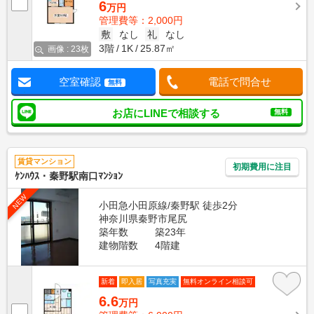
6
万円
管理費等：2,000円
敷
なし
礼
なし
3階
1K
25.87㎡
画像 : 23枚
空室確認
電話で問合せ
無料
お店にLINEで相談する
無料
賃貸マンション
初期費用に注目
ｹﾝﾊｳｽ・秦野駅南口ﾏﾝｼｮﾝ
NEW
小田急小田原線/秦野駅 徒歩2分
神奈川県秦野市尾尻
築年数
築23年
建物階数
4階建
新着
即入居
写真充実
無料オンライン相談可
6.6
万円