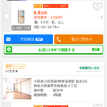
即入居
無料オンライン相談可
5.5
万円
管理費等：3,500円
敷
5.5万
礼
なし
2階
1K
24.79㎡
画像 : 11枚
空室確認
電話で問合せ
無料
お店にLINEで相談する
無料
賃貸マンション
初期費用に注目
ハウスＫ
小田急小田原線/鶴巻温泉駅 徒歩2分
神奈川県秦野市鶴巻南４丁目
築年数
築32年
建物階数
3階建