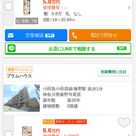
5.8
万円
管理費等：--
敷
5.8万
礼
なし
3階
1K
20.69㎡
画像 : 7枚
空室確認
電話で問合せ
無料
お店にLINEで相談する
無料
賃貸マンション
初期費用に注目
プラムハウス
小田急小田原線/秦野駅 徒歩1分
神奈川県秦野市尾尻
築年数
築30年
建物階数
5階建
即入居
無料オンライン相談可
8.6
万円