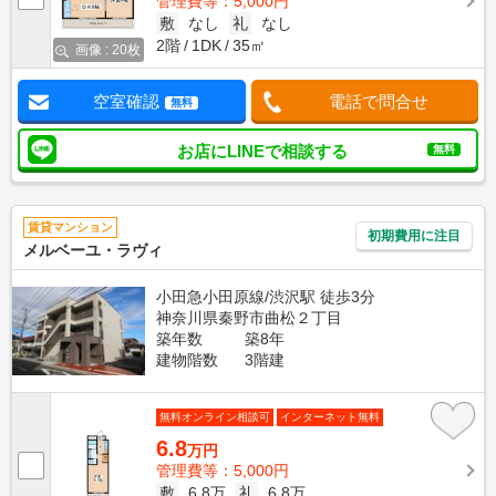
管理費等：5,000円
敷
なし
礼
なし
2階
1DK
35㎡
画像 : 20枚
空室確認
電話で問合せ
無料
お店にLINEで相談する
無料
賃貸マンション
初期費用に注目
メルベーユ・ラヴィ
小田急小田原線/渋沢駅 徒歩3分
神奈川県秦野市曲松２丁目
築年数
築8年
建物階数
3階建
無料オンライン相談可
インターネット無料
6.8
万円
管理費等：5,000円
敷
6.8万
礼
6.8万