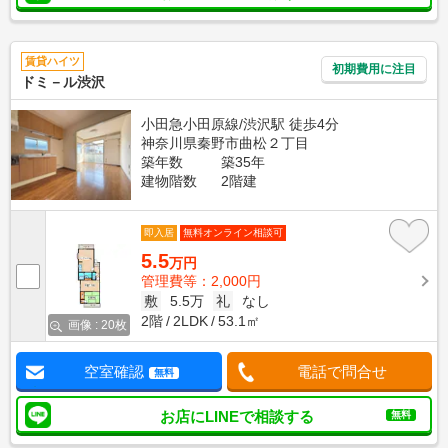
賃貸ハイツ
初期費用に注目
ドミ－ル渋沢
小田急小田原線/渋沢駅 徒歩4分
神奈川県秦野市曲松２丁目
築年数
築35年
建物階数
2階建
即入居
無料オンライン相談可
5.5
万円
管理費等：2,000円
敷
5.5万
礼
なし
2階
2LDK
53.1㎡
画像 : 20枚
空室確認
電話で問合せ
無料
お店にLINEで相談する
無料