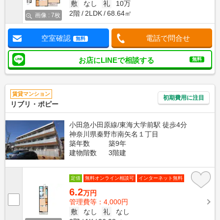
敷
なし
礼
10万
2階
2LDK
68.64㎡
画像 : 7枚
空室確認
電話で問合せ
無料
お店にLINEで相談する
無料
賃貸マンション
初期費用に注目
リブリ・ポピー
小田急小田原線/東海大学前駅 徒歩4分
神奈川県秦野市南矢名１丁目
築年数
築9年
建物階数
3階建
定借
無料オンライン相談可
インターネット無料
6.2
万円
管理費等：4,000円
敷
なし
礼
なし