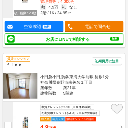
管理費等：4,000円
敷
4.9万
礼
なし
2階
1K
24.95㎡
画像 : 23枚
空室確認
電話で問合せ
無料
お店にLINEで相談する
無料
賃貸マンション
初期費用に注目
ｆｉｎｅ
小田急小田原線/東海大学前駅 徒歩1分
神奈川県秦野市南矢名１丁目
築年数
築21年
建物階数
5階建
家賃クレジット払い可（※条件要確認）
初期費用クレジット払い可（※条件要確認）
即入居
写真充実
無料オンライン相談可
4.9
万円