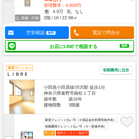
管理費等：4,000円
敷
4.9万
礼
なし
2階
1K
22.98㎡
画像 : 23枚
空室確認
電話で問合せ
無料
お店にLINEで相談する
無料
賃貸マンション
初期費用に注目
ＬＩＢＲＥ
小田急小田原線/渋沢駅 徒歩1分
神奈川県秦野市曲松１丁目
築年数
築16年
建物階数
3階建
家賃クレジット払い可（※保証会社利用等条件有）
初期費用クレジット払い可（※一部条件有）
即入居
無料オンライン相談可