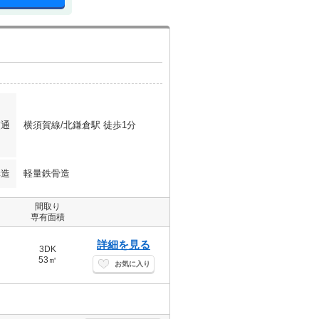
交通
横須賀線/北鎌倉駅 徒歩1分
構造
軽量鉄骨造
間取り
専有面積
詳細を見る
3DK
53㎡
お気に入り