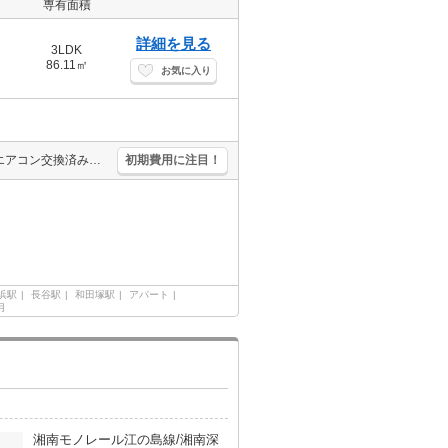
専有面積
詳細を見る
3LDK
86.11㎡
お気に入り
海岸へ120m。2025年9月内装リノベーション済。エアコン3基付き。エアコン交換済み2025年9月。駐車場は小型車まで。宅配ボックスあり。
初期費用に注目！
浜駅
長谷駅
和田塚駅
アパート
月
湘南モノレール江の島線/湘南深