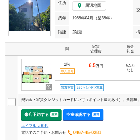
住所
周辺地図
築年
1988年04月（築38年）
階建
2階建
家賃
敷金
階
管理費
礼金
2階
6.5
6.5万
万円
なし
--
即入居可
写真充実
360°パノラマ写真
契約金・家賃クレジットカード払い可（ポイント還元あり）。角部屋
来店予約する
空室確認する
無料
無料
エイブル 大船店
0467-45-0281
電話でのご予約・お問合せ