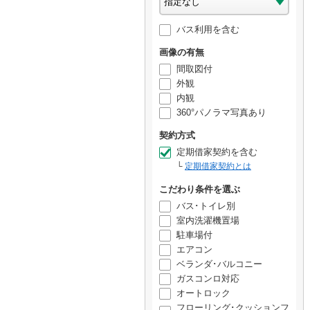
バス利用を含む
画像の有無
間取図付
外観
内観
360°パノラマ写真あり
契約方式
定期借家契約を含む
定期借家契約とは
こだわり条件を選ぶ
バス･トイレ別
室内洗濯機置場
駐車場付
エアコン
ベランダ･バルコニー
ガスコンロ対応
オートロック
フローリング･クッションフ