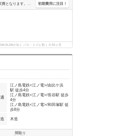
1年未満で解約の場合は、家賃1ヶ月分の違約金。退去時、襖交換代は実費となります。更新事務手数料11,000円。更新料(新賃料の)1ヵ月。
初期費用に注目！
3DK/3LDK(+S)
バス・トイレ別
0.55ヶ月
江ノ島電鉄<江ノ電>/由比ケ浜
駅 徒歩4分
江ノ島電鉄<江ノ電>/長谷駅 徒歩
交通
4分
江ノ島電鉄<江ノ電>/和田塚駅 徒
歩8分
構造
木造
間取り