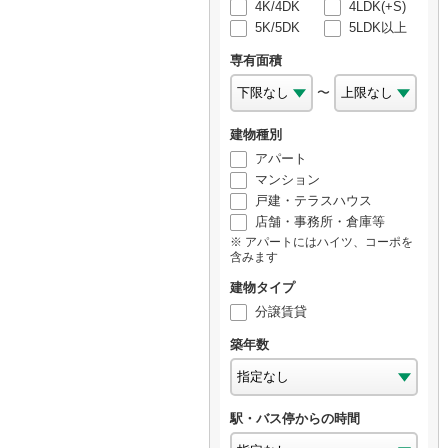
4K/4DK
4LDK(+S)
5K/5DK
5LDK以上
専有面積
〜
建物種別
アパート
マンション
戸建・テラスハウス
店舗・事務所・倉庫等
アパートにはハイツ、コーポを
含みます
建物タイプ
分譲賃貸
築年数
駅・バス停からの時間