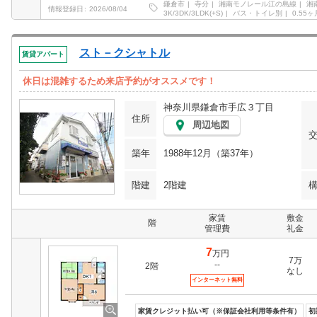
鎌倉市
寺分
湘南モノレール江の島線
湘
情報登録日
2026/08/04
3K/3DK/3LDK(+S)
バス・トイレ別
0.55ヶ
スト－クシャトル
賃貸アパート
休日は混雑するため来店予約がオススメです！
神奈川県鎌倉市手広３丁目
住所
周辺地図
築年
1988年12月（築37年）
階建
2階建
家賃
敷金
階
管理費
礼金
7
万円
7万
--
2階
なし
インターネット無料
家賃クレジット払い可（※保証会社利用等条件有）
初