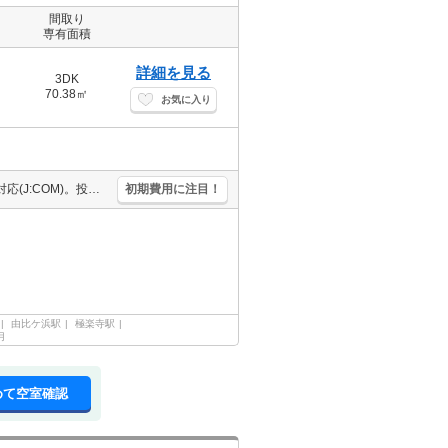
間取り
専有面積
詳細を見る
3DK
70.38㎡
お気に入り
人気のファミリー向け物件。J:COM InMyRoom対応。ケーブルテレビ対応(J:COM)。投てき消火剤6,930円。2025年1月キッチン新品。
初期費用に注目！
由比ケ浜駅
極楽寺駅
月
めて空室確認