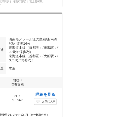
南深沢駅
湘南町屋駅
富士見町駅
月
湘南モノレール江の島線/湘南深
沢駅 徒歩14分
東海道本線（首都圏）/藤沢駅 バ
交通
ス:8分:停歩2分
東海道本線（首都圏）/大船駅 バ
ス:10分:停歩2分
構造
木造
間取り
専有面積
詳細を見る
3DK
50.73㎡
お気に入り
期費用クレジット払い可（※一部条件有）