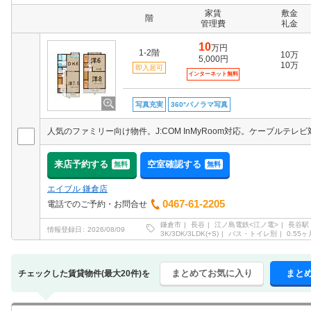
家賃
敷金
階
管理費
礼金
10
万円
1-2階
10万
5,000円
10万
即入居可
インターネット無料
写真充実
360°パノラマ写真
来店予約する
空室確認する
無料
無料
エイブル 鎌倉店
0467-61-2205
電話でのご予約・お問合せ
鎌倉市
長谷
江ノ島電鉄<江ノ電>
長谷駅
情報登録日
2026/08/09
3K/3DK/3LDK(+S)
バス・トイレ別
0.55ヶ
まとめてお気に入り
まと
チェックした賃貸物件(最大20件)を