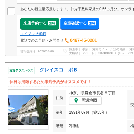
来店予約する
空室確認する
無料
無料
エイブル 大船店
0467-45-0281
電話でのご予約・お問合せ
鎌倉市
手広
湘南モノレール江の島線
湘
情報登録日
2026/08/06
大船駅
アパート
3K/3DK/3LDK(+S)
バス
グレイスコ－ポＢ
賃貸テラスハウス
休日は混雑するため来店予約がオススメです！
神奈川県鎌倉市長谷５丁目
住所
周辺地図
築年
1991年07月（築35年）
階建
2階建