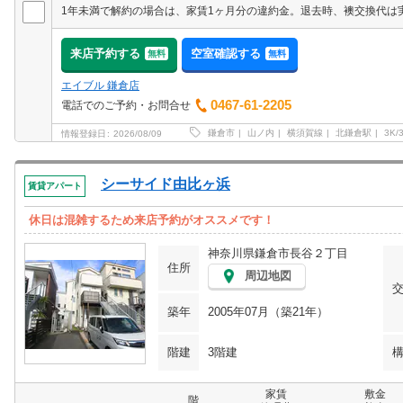
来店予約する
空室確認する
無料
無料
エイブル 鎌倉店
0467-61-2205
電話でのご予約・お問合せ
鎌倉市
山ノ内
横須賀線
北鎌倉駅
3K/
情報登録日
2026/08/09
シーサイド由比ヶ浜
賃貸アパート
休日は混雑するため来店予約がオススメです！
神奈川県鎌倉市長谷２丁目
住所
周辺地図
築年
2005年07月（築21年）
階建
3階建
家賃
敷金
階