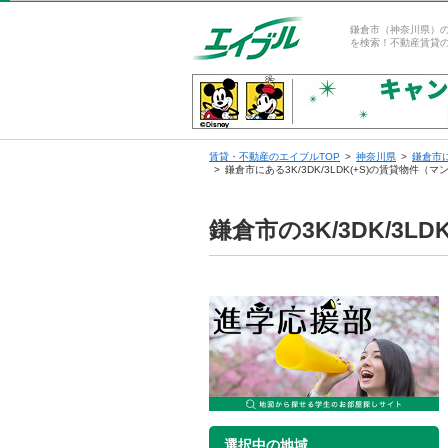
鎌倉市（神奈川県）の賃
を検索！不動産賃貸
賃貸・不動産のエイブルTOP
神奈川県
鎌倉市
鎌倉市にある3K/3DK/3LDK(+S)の賃貸物件
鎌倉市の3K/3DK/3
選択中の地域