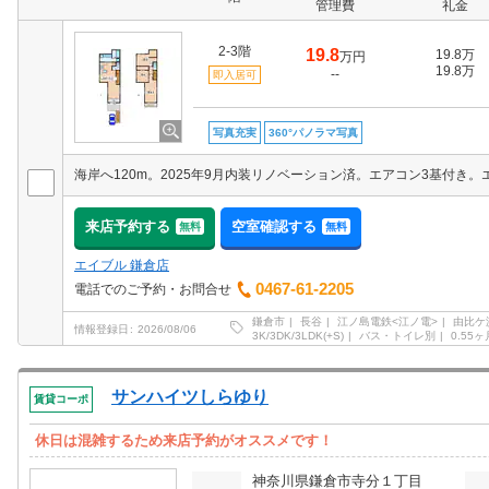
管理費
礼金
2-3階
19.8
19.8万
万円
19.8万
--
即入居可
写真充実
360°パノラマ写真
来店予約する
空室確認する
無料
無料
エイブル 鎌倉店
0467-61-2205
電話でのご予約・お問合せ
鎌倉市
長谷
江ノ島電鉄<江ノ電>
由比ケ
情報登録日
2026/08/06
3K/3DK/3LDK(+S)
バス・トイレ別
0.55ヶ
サンハイツしらゆり
賃貸コーポ
休日は混雑するため来店予約がオススメです！
神奈川県鎌倉市寺分１丁目