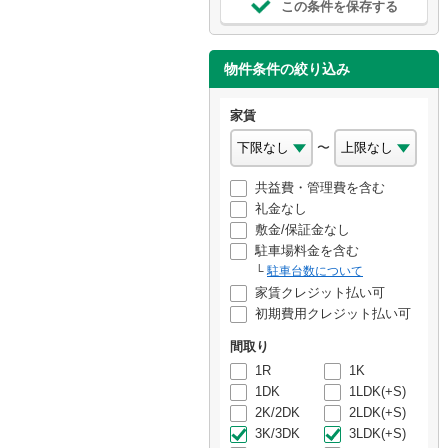
この条件を保存する
物件条件の絞り込み
家賃
〜
共益費・管理費を含む
礼金なし
敷金/保証金なし
駐車場料金を含む
駐車台数について
家賃クレジット払い可
初期費用クレジット払い可
間取り
1R
1K
1DK
1LDK(+S)
2K/2DK
2LDK(+S)
3K/3DK
3LDK(+S)