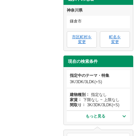
神奈川県
鎌倉市
市区町村を
町名を
変更
変更
現在の検索条件
指定中のテーマ・特集
3K/3DK/3LDK(+S)
建物種別
指定なし
家賃
下限なし ~ 上限なし
間取り
3K/3DK/3LDK(+S)
もっと見る