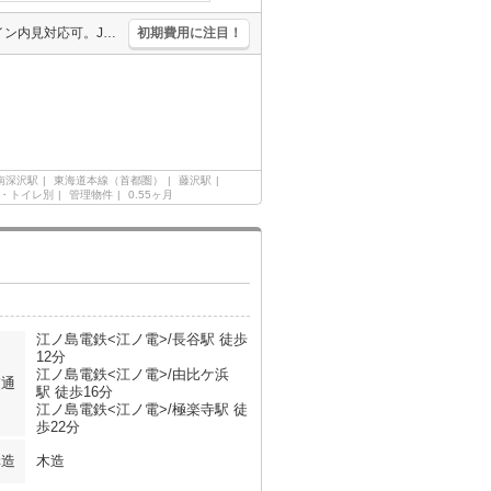
あなたの新生活応援します！。仲介手数料家賃の0.55ヵ月分。オンライン内見対応可。J:COMインターネット320Mbps Wi-Fi無料。引越指定業者あり。
初期費用に注目！
南深沢駅
東海道本線（首都圏）
藤沢駅
・トイレ別
管理物件
0.55ヶ月
江ノ島電鉄<江ノ電>/長谷駅 徒歩
12分
江ノ島電鉄<江ノ電>/由比ケ浜
交通
駅 徒歩16分
江ノ島電鉄<江ノ電>/極楽寺駅 徒
歩22分
構造
木造