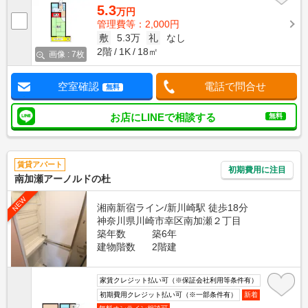
5.3
万円
管理費等：2,000円
敷
5.3万
礼
なし
2階
1K
18㎡
画像 : 7枚
空室確認
電話で問合せ
無料
お店にLINEで相談する
無料
賃貸アパート
初期費用に注目
南加瀬アーノルドの杜
NEW
湘南新宿ライン/新川崎駅 徒歩18分
神奈川県川崎市幸区南加瀬２丁目
築年数
築6年
建物階数
2階建
家賃クレジット払い可（※保証会社利用等条件有）
初期費用クレジット払い可（※一部条件有）
新着