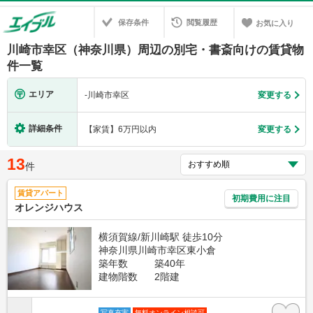
保存条件
閲覧履歴
お気に入り
川崎市幸区（神奈川県）周辺の別宅・書斎向けの賃貸物
件一覧
エリア
-
川崎市幸区
変更する
詳細条件
【家賃】6万円以内
変更する
13
件
賃貸アパート
初期費用に注目
オレンジハウス
横須賀線/新川崎駅 徒歩10分
神奈川県川崎市幸区東小倉
築年数
築40年
建物階数
2階建
写真充実
無料オンライン相談可