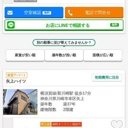
空室確認
電話で問合せ
無料
お店にLINEで相談する
無料
別の順番に並び替えてみませんか？
家賃が安い順
築年数が浅い順
面積が広い順
賃貸アパート
初期費用に注目
矢上ハイツ
横須賀線/新川崎駅 徒歩17分
神奈川県川崎市幸区矢上
築年数
築37年
建物階数
2階建
即入居
無料オンライン相談可