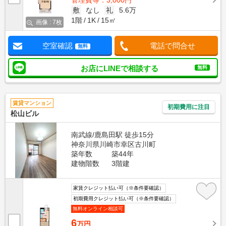
管理費等：3,000円
敷
なし
礼
5.6万
1階
1K
15㎡
画像 : 7枚
空室確認
電話で問合せ
無料
お店にLINEで相談する
無料
賃貸マンション
初期費用に注目
松山ビル
南武線/鹿島田駅 徒歩15分
神奈川県川崎市幸区古川町
築年数
築44年
建物階数
3階建
家賃クレジット払い可（※条件要確認）
初期費用クレジット払い可（※条件要確認）
無料オンライン相談可
6
万円