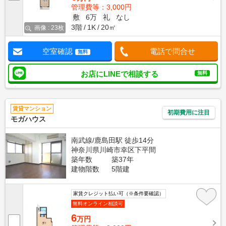
管理費等：3,000円
敷
6万
礼
なし
3階
1K
20㎡
画像 : 23枚
空室確認
電話で問合せ
無料
お店にLINEで相談する
無料
賃貸マンション
初期費用に注目
モガハウス
南武線/鹿島田駅 徒歩14分
神奈川県川崎市幸区下平間
築年数
築37年
建物階数
5階建
家賃クレジット払い可（※条件要確認）
無料オンライン相談可
6
万円