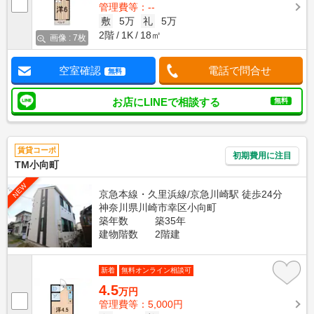
管理費等：--
敷
5万
礼
5万
2階
1K
18㎡
画像 : 7枚
空室確認
電話で問合せ
無料
お店にLINEで相談する
無料
賃貸コーポ
初期費用に注目
TM小向町
NEW
京急本線・久里浜線/京急川崎駅 徒歩24分
神奈川県川崎市幸区小向町
築年数
築35年
建物階数
2階建
新着
無料オンライン相談可
4.5
万円
管理費等：5,000円