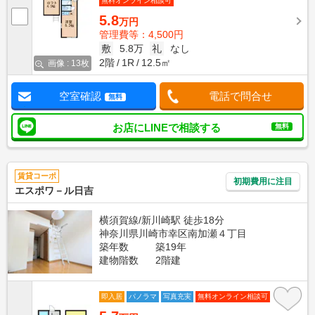
無料オンライン相談可
5.8
万円
管理費等：4,500円
敷
5.8万
礼
なし
2階
1R
12.5㎡
画像 : 13枚
空室確認
電話で問合せ
無料
お店にLINEで相談する
無料
賃貸コーポ
初期費用に注目
エスポワ－ル日吉
横須賀線/新川崎駅 徒歩18分
神奈川県川崎市幸区南加瀬４丁目
築年数
築19年
建物階数
2階建
即入居
パノラマ
写真充実
無料オンライン相談可