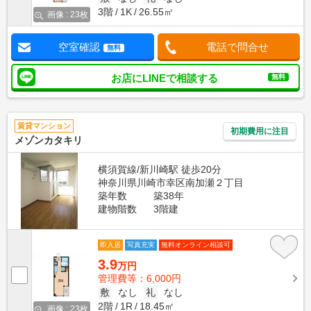
3階
1K
26.55㎡
画像 : 23枚
空室確認
電話で問合せ
無料
お店にLINEで相談する
無料
賃貸マンション
初期費用に注目
メゾンカタキリ
横須賀線/新川崎駅 徒歩20分
神奈川県川崎市幸区南加瀬２丁目
築年数
築38年
建物階数
3階建
即入居
写真充実
無料オンライン相談可
3.9
万円
管理費等：6,000円
敷
なし
礼
なし
2階
1R
18.45㎡
画像 : 23枚