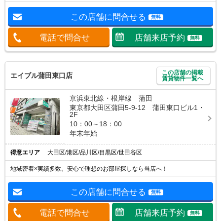
この店舗に問合せる
無料
電話で問合せ
店舗来店予約
無料
この店舗の掲載
エイブル蒲田東口店
賃貸物件一覧へ
京浜東北線・根岸線 蒲田
東京都大田区蒲田5-9-12 蒲田東口ビル1・
2F
10：00～18：00
年末年始
得意エリア
大田区/港区/品川区/目黒区/世田谷区
地域密着×実績多数。安心で理想のお部屋探しなら当店へ！
この店舗に問合せる
無料
電話で問合せ
店舗来店予約
無料