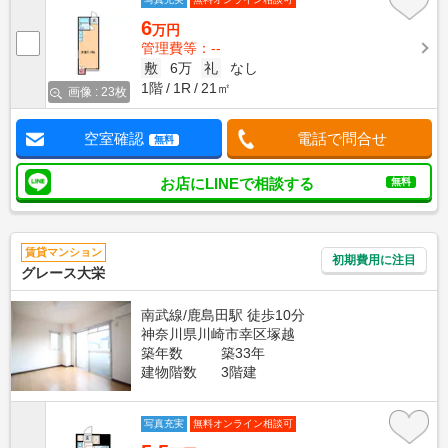
6
万円
管理費等：--
敷
6万
礼
なし
1階
1R
21㎡
画像 : 23枚
空室確認
電話で問合せ
無料
お店にLINEで相談する
無料
賃貸マンション
初期費用に注目
グレース大栄
南武線/鹿島田駅 徒歩10分
神奈川県川崎市幸区塚越
築年数
築33年
建物階数
3階建
写真充実
無料オンライン相談可