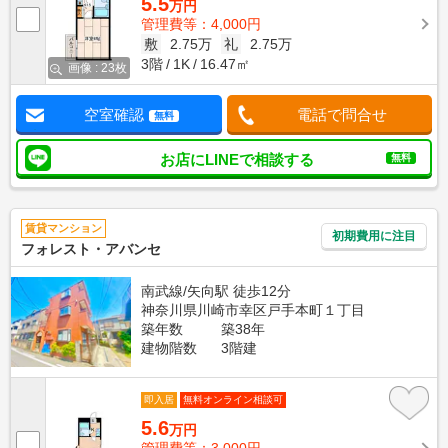
5.5
万円
管理費等：4,000円
敷
2.75万
礼
2.75万
3階
1K
16.47㎡
画像 : 23枚
空室確認
電話で問合せ
無料
お店にLINEで相談する
無料
賃貸マンション
初期費用に注目
フォレスト・アバンセ
南武線/矢向駅 徒歩12分
神奈川県川崎市幸区戸手本町１丁目
築年数
築38年
建物階数
3階建
即入居
無料オンライン相談可
5.6
万円