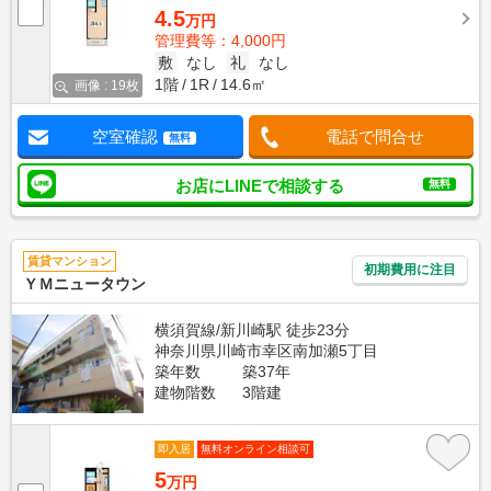
4.5
万円
管理費等：4,000円
敷
なし
礼
なし
1階
1R
14.6㎡
画像 : 19枚
空室確認
電話で問合せ
無料
お店にLINEで相談する
無料
賃貸マンション
初期費用に注目
ＹＭニュータウン
横須賀線/新川崎駅 徒歩23分
神奈川県川崎市幸区南加瀬5丁目
築年数
築37年
建物階数
3階建
即入居
無料オンライン相談可
5
万円