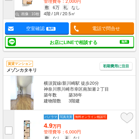
管理費等：2,000円
敷
6万
礼
なし
4階
1R
20.5㎡
画像 : 10枚
空室確認
電話で問合せ
無料
お店にLINEで相談する
無料
賃貸マンション
初期費用に注目
メゾンカタキリ
横須賀線/新川崎駅 徒歩20分
神奈川県川崎市幸区南加瀬２丁目
築年数
築38年
建物階数
3階建
パノラマ
写真充実
無料オンライン相談可
4.9
万円
管理費等：6,000円
敷
なし
礼
なし