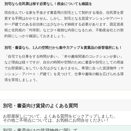
別宅なら住民票は移す必要なし！税金についても確認を
現在住んでいる家を手放さず書斎用の別宅として契約する場合、住民票を変
更する手間はかかりません。しかし、別宅となる賃貸マンションやアパート
や一戸建てのある自治体には少なからず納税する必要があります。固定資産
税と住民税の「均等割」など少々複雑な内容になるため、不動産会社との契
約前にしっかり確認しておきましょう。
別宅・書斎なら、1人の空間だから集中力アップ＆貴重品の保管場所にも！
「自宅でも仕事をする時間が多い」「本や趣味関連のコレクションが多い」
など理由は様々ですが、自分の時間や空間のために書斎や別宅としての用途
でお部屋探しをしている方は少なくありません。希望に合った賃貸物件（マ
ンション・アパート・戸建て）を見つけて、仕事や趣味の幅を広げられる環
境を実現しましょう。
別宅・書斎向け賃貸のよくある質問
お部屋探しについて、よくある質問をピックアップしました。
その他ご不明点については、お気軽にお問合せください！
別宅・書斎向けの賃貸物件に関して