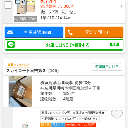
5.7
万円
管理費等：3,000円
敷
5.7万
礼
なし
1階
1R
14.14㎡
画像 : 23枚
空室確認
電話で問合せ
無料
お店にLINEで相談する
無料
賃貸マンション
初期費用に注目
スカイコート日吉第３（105）
横須賀線/新川崎駅 徒歩20分
神奈川県川崎市幸区南加瀬４丁目
築年数
築38年
建物階数
4階建
家賃クレジット払い可（※保証会社利用等条件有）
初期費用クレジット払い可（※一部条件有）
即入居
写真充実
無料オンライン相談可