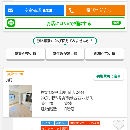
空室確認
電話で問合せ
無料
お店にLINEで相談する
無料
別の順番に並び替えてみませんか？
家賃が安い順
築年数が浅い順
面積が広い順
賃貸コーポ
初期費用に注目
ｱﾙﾓ
横浜線/中山駅 徒歩24分
神奈川県横浜市緑区西八朔町
築年数
築浅
建物階数
2階建
パノラマ
写真充実
無料オンライン相談可
インターネット無料