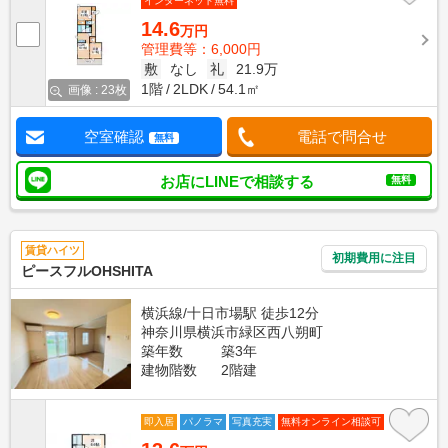
インターネット無料
14.6
万円
管理費等：6,000円
敷
なし
礼
21.9万
1階
2LDK
54.1㎡
画像 : 23枚
空室確認
電話で問合せ
無料
お店にLINEで相談する
無料
賃貸ハイツ
初期費用に注目
ピースフルOHSHITA
横浜線/十日市場駅 徒歩12分
神奈川県横浜市緑区西八朔町
築年数
築3年
建物階数
2階建
即入居
パノラマ
写真充実
無料オンライン相談可