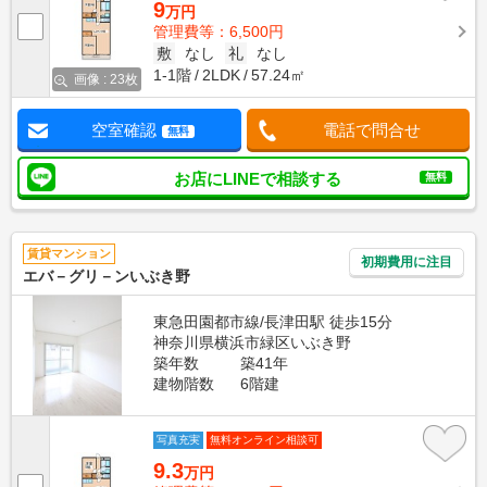
9
万円
管理費等：6,500円
敷
なし
礼
なし
1-1階
2LDK
57.24㎡
画像 : 23枚
空室確認
電話で問合せ
無料
お店にLINEで相談する
無料
賃貸マンション
初期費用に注目
エバ－グリ－ンいぶき野
東急田園都市線/長津田駅 徒歩15分
神奈川県横浜市緑区いぶき野
築年数
築41年
建物階数
6階建
写真充実
無料オンライン相談可
9.3
万円