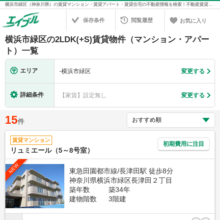
横浜市緑区（神奈川県）の賃貸マンション・賃貸アパート・賃貸住宅の不動産情報を検索！不動産賃貸の物件探しは、お部屋探しのエイブル
保存条件
閲覧履歴
お気に入り
横浜市緑区の2LDK(+S)賃貸物件（マンション・アパー
ト）一覧
エリア
-
横浜市緑区
変更する
詳細条件
【家賃】設定無し
変更する
15
件
賃貸マンション
初期費用に注目
リュミエール（5～8号室）
NEW
東急田園都市線/長津田駅 徒歩8分
神奈川県横浜市緑区長津田２丁目
築年数
築34年
建物階数
3階建