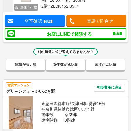
敷
10.5万
礼
10.5万
2階
2LDK
52.85㎡
画像 : 23枚
空室確認
電話で問合せ
無料
お店にLINEで相談する
無料
別の順番に並び替えてみませんか？
家賃が安い順
築年数が浅い順
面積が広い順
賃貸マンション
初期費用に注目
グリ－ンステ－ジいぶき野
東急田園都市線/長津田駅 徒歩16分
神奈川県横浜市緑区いぶき野
築年数
築39年
建物階数
3階建