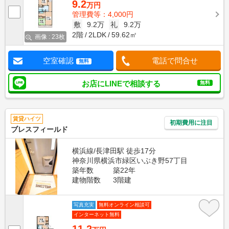
9.2
万円
管理費等：4,000円
敷
9.2万
礼
9.2万
2階
2LDK
59.62㎡
画像 : 23枚
空室確認
電話で問合せ
無料
お店にLINEで相談する
無料
賃貸ハイツ
初期費用に注目
ブレスフィールド
横浜線/長津田駅 徒歩17分
神奈川県横浜市緑区いぶき野57丁目
築年数
築22年
建物階数
3階建
写真充実
無料オンライン相談可
インターネット無料