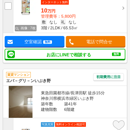
インターネット無料
10
万円
管理費等：5,800円
敷
なし
礼
なし
3階
2LDK
65.53㎡
画像 : 7枚
空室確認
電話で問合せ
無料
お店にLINEで相談する
無料
賃貸マンション
初期費用に注目
エバ－グリ－ンいぶき野
東急田園都市線/長津田駅 徒歩15分
神奈川県横浜市緑区いぶき野
築年数
築41年
建物階数
6階建
写真充実
無料オンライン相談可