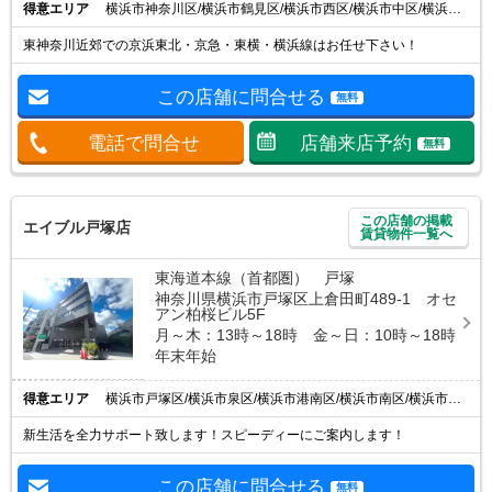
得意エリア
横浜市神奈川区/横浜市鶴見区/横浜市西区/横浜市中区/横浜市南区
東神奈川近郊での京浜東北・京急・東横・横浜線はお任せ下さい！
この店舗に問合せる
無料
電話で問合せ
店舗来店予約
無料
この店舗の掲載
エイブル戸塚店
賃貸物件一覧へ
東海道本線（首都圏） 戸塚
神奈川県横浜市戸塚区上倉田町489-1 オセ
アン柏桜ビル5F
月～木：13時～18時 金～日：10時～18時
年末年始
得意エリア
横浜市戸塚区/横浜市泉区/横浜市港南区/横浜市南区/横浜市保土ケ谷区
新生活を全力サポート致します！スピーディーにご案内します！
この店舗に問合せる
無料