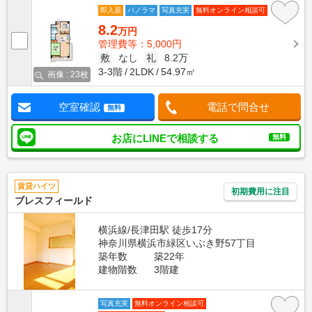
即入居
パノラマ
写真充実
無料オンライン相談可
8.2
万円
管理費等：5,000円
敷
なし
礼
8.2万
3-3階
2LDK
54.97㎡
画像 : 23枚
空室確認
電話で問合せ
無料
お店にLINEで相談する
無料
賃貸ハイツ
初期費用に注目
ブレスフィールド
横浜線/長津田駅 徒歩17分
神奈川県横浜市緑区いぶき野57丁目
築年数
築22年
建物階数
3階建
写真充実
無料オンライン相談可