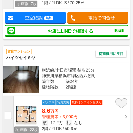
1階
2LDK+S
70.25㎡
画像 : 7枚
空室確認
電話で問合せ
無料
お店にLINEで相談する
無料
賃貸マンション
初期費用に注目
ハイツセイミヤ
横浜線/十日市場駅 徒歩23分
神奈川県横浜市緑区西八朔町
築年数
築24年
建物階数
2階建
パノラマ
写真充実
無料オンライン相談可
8.6
万円
管理費等：3,000円
敷
17.2万
礼
なし
2階
2LDK
50.6㎡
画像 : 22枚