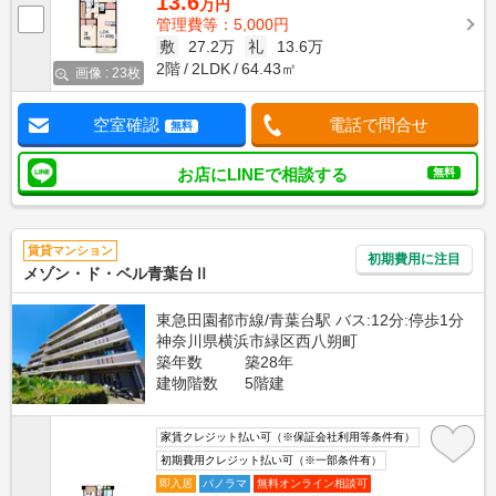
13.6
万円
管理費等：5,000円
敷
27.2万
礼
13.6万
2階
2LDK
64.43㎡
画像 : 23枚
空室確認
電話で問合せ
無料
お店にLINEで相談する
無料
賃貸マンション
初期費用に注目
メゾン・ド・ベル青葉台Ⅱ
東急田園都市線/青葉台駅 バス:12分:停歩1分
神奈川県横浜市緑区西八朔町
築年数
築28年
建物階数
5階建
家賃クレジット払い可（※保証会社利用等条件有）
初期費用クレジット払い可（※一部条件有）
即入居
パノラマ
無料オンライン相談可