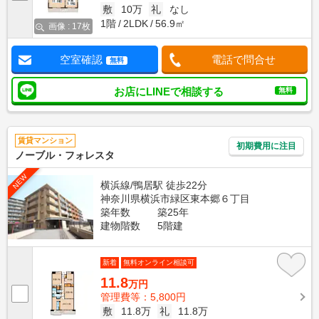
敷
10万
礼
なし
1階
2LDK
56.9㎡
画像 : 17枚
空室確認
電話で問合せ
無料
お店にLINEで相談する
無料
賃貸マンション
初期費用に注目
ノーブル・フォレスタ
NEW
横浜線/鴨居駅 徒歩22分
神奈川県横浜市緑区東本郷６丁目
築年数
築25年
建物階数
5階建
新着
無料オンライン相談可
11.8
万円
管理費等：5,800円
敷
11.8万
礼
11.8万