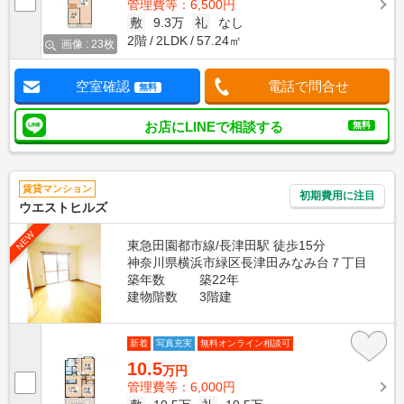
管理費等：6,500円
敷
9.3万
礼
なし
2階
2LDK
57.24㎡
画像 : 23枚
空室確認
電話で問合せ
無料
お店にLINEで相談する
無料
賃貸マンション
初期費用に注目
ウエストヒルズ
NEW
東急田園都市線/長津田駅 徒歩15分
神奈川県横浜市緑区長津田みなみ台７丁目
築年数
築22年
建物階数
3階建
新着
写真充実
無料オンライン相談可
10.5
万円
管理費等：6,000円