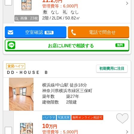
11.2
万円
管理費等：6,000円
敷
なし
礼
なし
2階
2LDK
50.82㎡
画像 : 23枚
空室確認
電話で問合せ
無料
お店にLINEで相談する
無料
賃貸ハイツ
初期費用に注目
ＤＤ・ＨＯＵＳＥ Ｂ
横浜線/中山駅 徒歩18分
神奈川県横浜市緑区三保町
築年数
築27年
建物階数
2階建
パノラマ
写真充実
無料オンライン相談可
10
万円
管理費等：5,000円