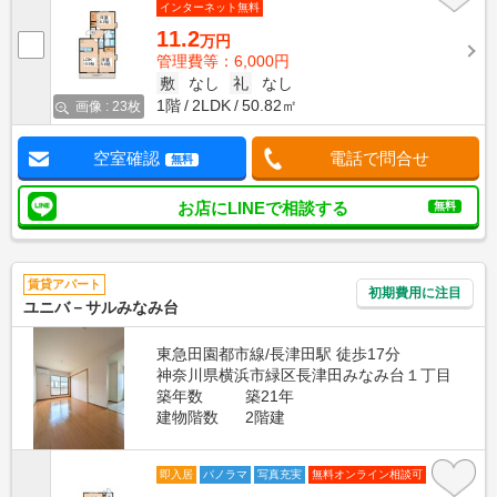
インターネット無料
11.2
万円
管理費等：6,000円
敷
なし
礼
なし
1階
2LDK
50.82㎡
画像 : 23枚
空室確認
電話で問合せ
無料
お店にLINEで相談する
無料
賃貸アパート
初期費用に注目
ユニバ－サルみなみ台
東急田園都市線/長津田駅 徒歩17分
神奈川県横浜市緑区長津田みなみ台１丁目
築年数
築21年
建物階数
2階建
即入居
パノラマ
写真充実
無料オンライン相談可