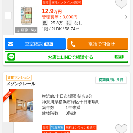
新着
無料オンライン相談可
12.9
万円
管理費等：3,000円
敷
25.8万
礼
なし
1階
2LDK
58.74㎡
画像 : 6枚
空室確認
電話で問合せ
無料
お店にLINEで相談する
無料
賃貸マンション
初期費用に注目
メゾンクレール
NEW
横浜線/十日市場駅 徒歩9分
神奈川県横浜市緑区十日市場町
築年数
1年未満
建物階数
3階建
新着
写真充実
無料オンライン相談可