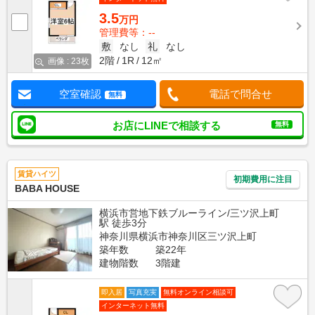
3.5
万円
管理費等：--
敷
なし
礼
なし
2階
1R
12㎡
画像 : 23枚
空室確認
電話で問合せ
無料
お店にLINEで相談する
無料
賃貸ハイツ
初期費用に注目
BABA HOUSE
横浜市営地下鉄ブルーライン/三ツ沢上町
駅 徒歩3分
神奈川県横浜市神奈川区三ツ沢上町
築年数
築22年
建物階数
3階建
即入居
写真充実
無料オンライン相談可
インターネット無料