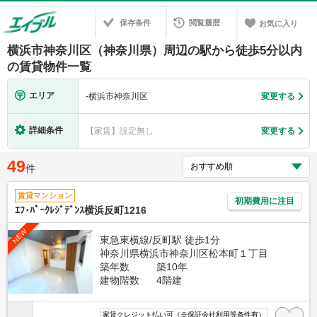
保存条件
閲覧履歴
お気に入り
横浜市神奈川区（神奈川県）周辺の駅から徒歩5分以内
の賃貸物件一覧
エリア
-
横浜市神奈川区
変更する
詳細条件
【家賃】設定無し
変更する
49
件
賃貸マンション
初期費用に注目
ｴﾌ･ﾊﾟｰｸﾚｼﾞﾃﾞﾝｽ横浜反町1216
NEW
東急東横線/反町駅 徒歩1分
神奈川県横浜市神奈川区松本町１丁目
築年数
築10年
建物階数
4階建
家賃クレジット払い可（※保証会社利用等条件有）