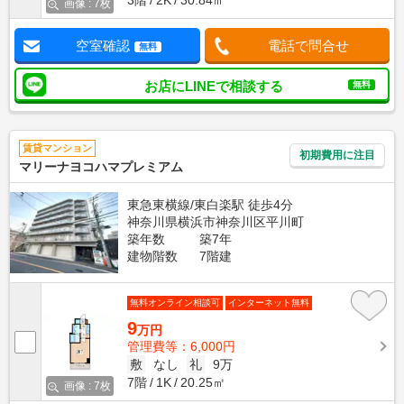
画像 : 7枚
空室確認
電話で問合せ
無料
お店にLINEで相談する
無料
賃貸マンション
初期費用に注目
マリーナヨコハマプレミアム
東急東横線/東白楽駅 徒歩4分
神奈川県横浜市神奈川区平川町
築年数
築7年
建物階数
7階建
無料オンライン相談可
インターネット無料
9
万円
管理費等：6,000円
敷
なし
礼
9万
7階
1K
20.25㎡
画像 : 7枚