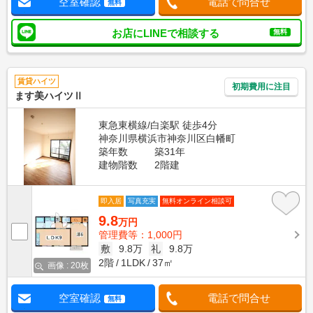
空室確認
電話で問合せ
無料
お店にLINEで相談する
無料
賃貸ハイツ
初期費用に注目
ます美ハイツⅡ
東急東横線/白楽駅 徒歩4分
神奈川県横浜市神奈川区白幡町
築年数
築31年
建物階数
2階建
即入居
写真充実
無料オンライン相談可
9.8
万円
管理費等：1,000円
敷
9.8万
礼
9.8万
2階
1LDK
37㎡
画像 : 20枚
空室確認
電話で問合せ
無料