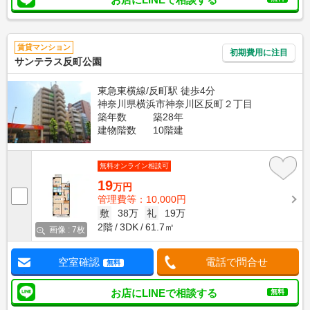
賃貸マンション
初期費用に注目
サンテラス反町公園
東急東横線/反町駅 徒歩4分
神奈川県横浜市神奈川区反町２丁目
築年数
築28年
建物階数
10階建
無料オンライン相談可
19
万円
管理費等：10,000円
敷
38万
礼
19万
2階
3DK
61.7㎡
画像 : 7枚
空室確認
電話で問合せ
無料
お店にLINEで相談する
無料