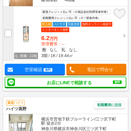
家賃クレジット払い可（※保証会社利用等条件有）
初期費用クレジット払い可（※一部条件有）
即入居
パノラマ
写真充実
無料オンライン相談可
インターネット無料
6.2
万円
管理費等：--
敷
なし
礼
なし
3階
1K
19.44㎡
画像 : 22枚
空室確認
電話で問合せ
無料
お店にLINEで相談する
無料
賃貸ハイツ
初期費用に注目
ハイツ高野
横浜市営地下鉄ブルーライン/三ツ沢下町
駅 徒歩2分
神奈川県横浜市神奈川区三ツ沢下町