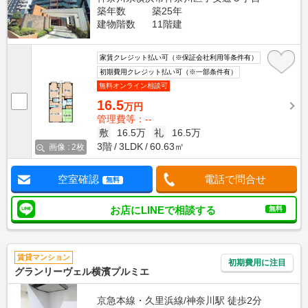
築年数
築25年
建物階数
11階建
家賃クレジット払い可（※保証会社利用等条件有）
初期費用クレジット払い可（※一部条件有）
無料オンライン相談可
16.5
万円
管理費等：--
敷
16.5万
礼
16.5万
3階
3LDK
60.63㎡
画像 : 2枚
空室確認
電話で問合せ
無料
お店にLINEで相談する
無料
賃貸マンション
初期費用に注目
グランリーヴェル横濱プルミエ
京急本線・久里浜線/神奈川駅 徒歩2分