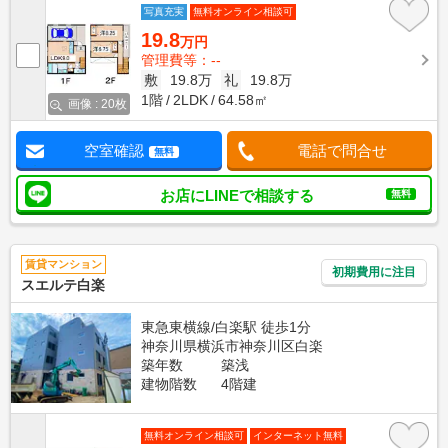
写真充実
無料オンライン相談可
19.8
万円
管理費等：--
敷
19.8万
礼
19.8万
1階
2LDK
64.58㎡
画像 : 20枚
空室確認
電話で問合せ
無料
お店にLINEで相談する
無料
賃貸マンション
初期費用に注目
スエルテ白楽
東急東横線/白楽駅 徒歩1分
神奈川県横浜市神奈川区白楽
築年数
築浅
建物階数
4階建
無料オンライン相談可
インターネット無料