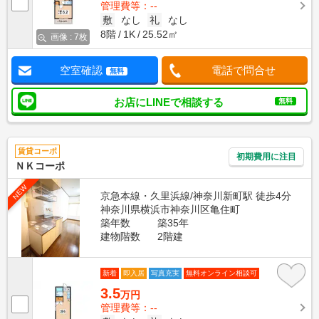
管理費等：--
敷
なし
礼
なし
8階
1K
25.52㎡
画像 : 7枚
空室確認
電話で問合せ
無料
お店にLINEで相談する
無料
賃貸コーポ
初期費用に注目
ＮＫコーポ
NEW
京急本線・久里浜線/神奈川新町駅 徒歩4分
神奈川県横浜市神奈川区亀住町
築年数
築35年
建物階数
2階建
新着
即入居
写真充実
無料オンライン相談可
3.5
万円
管理費等：--