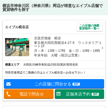
横浜市神奈川区（神奈川県）
周辺が得意なエイブル店舗で
賃貸物件を探す
この店舗の掲載
エイブル糀谷店
賃貸物件一覧へ
京急空港線 糀谷
東京都大田区西糀谷4-27-9 ウィスタリアコ
ート1F
月～木：13時～17時 金～日：10時～18時
年末年始 火曜（祝日は営業）
得意エリア
大田区/川崎市幸区/品川区/目黒区/世田谷区
羽田空港周辺でご勤務の方はエイブル糀谷店へお任せ下さい！
この店舗に問合せる
無料
電話で問合せ
店舗来店予約
無料