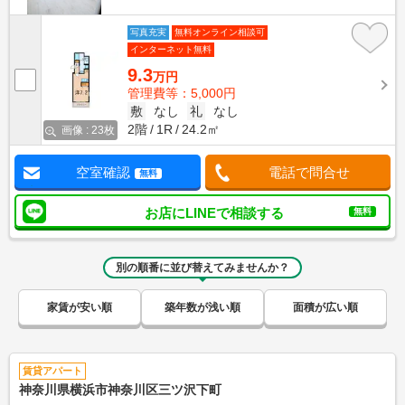
写真充実
無料オンライン相談可
インターネット無料
9.3
万円
管理費等：5,000円
敷
なし
礼
なし
2階
1R
24.2㎡
画像 : 23枚
空室確認
電話で問合せ
無料
お店にLINEで相談する
無料
別の順番に並び替えてみませんか？
家賃が安い順
築年数が浅い順
面積が広い順
賃貸アパート
神奈川県横浜市神奈川区三ツ沢下町