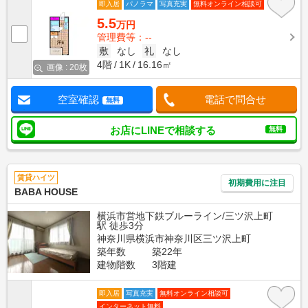
即入居
パノラマ
写真充実
無料オンライン相談可
5.5
万円
管理費等：--
敷
なし
礼
なし
4階
1K
16.16㎡
画像 : 20枚
空室確認
電話で問合せ
無料
お店にLINEで相談する
無料
賃貸ハイツ
初期費用に注目
BABA HOUSE
横浜市営地下鉄ブルーライン/三ツ沢上町
駅 徒歩3分
神奈川県横浜市神奈川区三ツ沢上町
築年数
築22年
建物階数
3階建
即入居
写真充実
無料オンライン相談可
インターネット無料