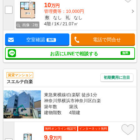
10
万円
管理費等：10,000円
敷
なし
礼
なし
4階
1K
21.07㎡
画像 : 2枚
空室確認
電話で問合せ
無料
お店にLINEで相談する
無料
賃貸マンション
初期費用に注目
スエルテ白楽
東急東横線/白楽駅 徒歩1分
神奈川県横浜市神奈川区白楽
築年数
築浅
建物階数
4階建
無料オンライン相談可
インターネット無料
9.9
万円