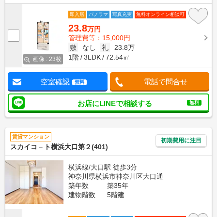
即入居
パノラマ
写真充実
無料オンライン相談可
23.8
万円
管理費等：15,000円
敷
なし
礼
23.8万
1階
3LDK
72.54㎡
画像 : 23枚
空室確認
電話で問合せ
無料
お店にLINEで相談する
無料
賃貸マンション
初期費用に注目
スカイコ－ト横浜大口第２(401)
横浜線/大口駅 徒歩3分
神奈川県横浜市神奈川区大口通
築年数
築35年
建物階数
5階建