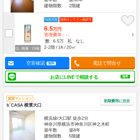
建物階数
2階建
写真充実
無料オンライン相談可
6.5
万円
管理費等：--
敷
6.5万
礼
なし
2-2階
1K
20㎡
画像 : 23枚
空室確認
電話で問合せ
無料
お店にLINEで相談する
無料
賃貸マンション
初期費用に注目
b´CASA 横濱大口
横浜線/大口駅 徒歩2分
神奈川県横浜市神奈川区神之木町
築年数
築8年
建物階数
5階建