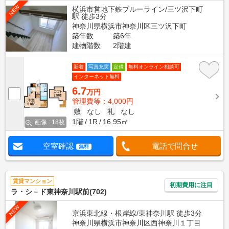
NEW
横浜市営地下鉄ブルーライン/三ツ沢下町
駅 徒歩3分
神奈川県横浜市神奈川区三ツ沢下町
築年数
築6年
建物階数
2階建
新着
写真充実
定借
無料オンライン相談可
インターネット無料
6.7
万円
管理費等：4,000円
敷
なし
礼
なし
1階
1R
16.95㎡
画像 : 18枚
空室確認
電話で問合せ
無料
賃貸マンション
初期費用に注目
ラ・シ－ド東神奈川駅前(702)
NEW
京浜東北線・根岸線/東神奈川駅 徒歩3分
神奈川県横浜市神奈川区西神奈川１丁目