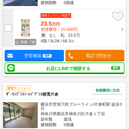
建物階数
5階建
無料オンライン相談可
23.5
万円
管理費等：15,000円
敷
なし
礼
23.5万
4階
3LDK
68.3㎡
画像 : 7枚
空室確認
電話で問合せ
無料
お店にLINEで相談する
無料
賃貸マンション
初期費用に注目
ｻﾞ･ｹﾝｼﾞﾝﾄﾝ･ﾚｼﾞﾃﾞﾝｽ横濱片倉
横浜市営地下鉄ブルーライン/片倉町駅 徒歩3
分
神奈川県横浜市神奈川区片倉１丁目
築年数
築浅
建物階数
5階建