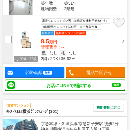
築年数
築31年
建物階数
2階建
家賃クレジット払い可（※保証会社利用等条件有）
初期費用クレジット払い可（※一部条件有）
写真充実
無料オンライン相談可
8.5
万円
管理費等：--
敷
なし
礼
なし
2階
2DK
36.62㎡
画像 : 22枚
空室確認
電話で問合せ
無料
お店にLINEで相談する
無料
賃貸マンション
初期費用に注目
ｸﾚｽﾄﾌｫﾙﾑ横浜ｸﾞﾗﾝｽﾃｰｼﾞ(301)
京急本線・久里浜線/京急新子安駅 徒歩2分
神奈川県横浜市神奈川区子安通３丁目