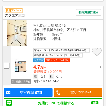
賃貸アパート
初期費用に注目
スクエア大口
横浜線/大口駅 徒歩4分
神奈川県横浜市神奈川区入江２丁目
築年数
築20年
建物階数
2階建
家賃クレジット払い可（※保証会社利用等条件有）
初期費用クレジット払い可（※一部条件有）
写真充実
無料オンライン相談可
4.7
万円
管理費等：2,000円
敷
なし
礼
なし
1階
1R
14.74㎡
画像 : 22枚
空室確認
電話で問合せ
無料
お店にLINEで相談する
無料