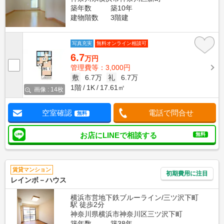
築年数
築10年
建物階数
3階建
写真充実
無料オンライン相談可
6.7
万円
管理費等：3,000円
敷
6.7万
礼
6.7万
1階
1K
17.61㎡
画像 : 14枚
空室確認
電話で問合せ
無料
お店にLINEで相談する
無料
賃貸マンション
初期費用に注目
レインボ－ハウス
横浜市営地下鉄ブルーライン/三ツ沢下町
駅 徒歩2分
神奈川県横浜市神奈川区三ツ沢下町
築年数
築38年