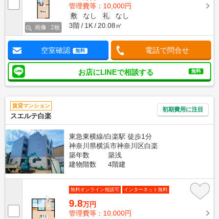
管理費等：10,000円
敷
なし
礼
なし
3階
1K
20.08㎡
画像 : 2枚
空室確認
電話で問合せ
無料
お店にLINEで相談する
無料
賃貸マンション
初期費用に注目
スエルテ白楽
東急東横線/白楽駅 徒歩1分
神奈川県横浜市神奈川区白楽
築年数
築浅
建物階数
4階建
無料オンライン相談可
インターネット無料
9.8
万円
管理費等：10,000円