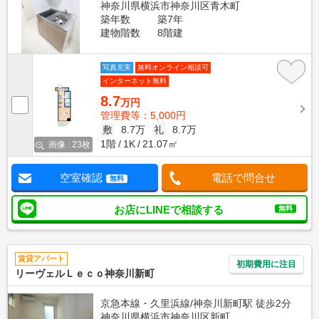
神奈川県横浜市神奈川区青木町
築年数
築7年
建物階数
8階建
写真充実
無料オンライン相談可
インターネット無料
8.7
万円
管理費等：5,000円
敷
8.7万
礼
8.7万
1階
1K
21.07㎡
画像 : 23枚
空室確認
電話で問合せ
無料
お店にLINEで相談する
無料
賃貸アパート
初期費用に注目
リーヴェルＬｅｃｏ神奈川新町
京急本線・久里浜線/神奈川新町駅 徒歩2分
神奈川県横浜市神奈川区新町