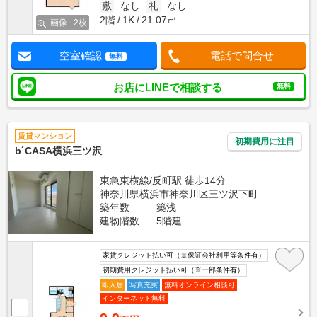
敷
なし
礼
なし
2階
1K
21.07㎡
画像 : 2枚
空室確認
電話で問合せ
無料
お店にLINEで相談する
無料
賃貸マンション
初期費用に注目
b´CASA横浜三ツ沢
東急東横線/反町駅 徒歩14分
神奈川県横浜市神奈川区三ツ沢下町
築年数
築浅
建物階数
5階建
家賃クレジット払い可（※保証会社利用等条件有）
初期費用クレジット払い可（※一部条件有）
即入居
写真充実
無料オンライン相談可
インターネット無料