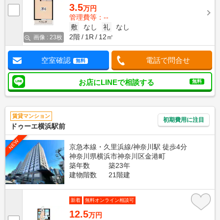
3.5
万円
管理費等：--
敷
なし
礼
なし
2階
1R
12㎡
画像 : 23枚
空室確認
電話で問合せ
無料
お店にLINEで相談する
無料
賃貸マンション
初期費用に注目
ドゥーエ横浜駅前
NEW
京急本線・久里浜線/神奈川駅 徒歩4分
神奈川県横浜市神奈川区金港町
築年数
築23年
建物階数
21階建
新着
無料オンライン相談可
12.5
万円