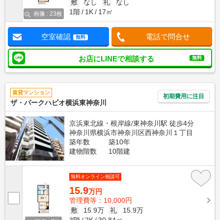
敷
なし
礼
なし
1階
1K
17㎡
画像 : 23枚
空室確認
電話で問合せ
無料
お店にLINEで相談する
無料
賃貸マンション
初期費用に注目
ザ・パークハビオ横浜東神奈川
京浜東北線・根岸線/東神奈川駅 徒歩4分
神奈川県横浜市神奈川区西神奈川１丁目
築年数
築10年
建物階数
10階建
無料オンライン相談可
15.9
万円
管理費等：10,000円
敷
15.9万
礼
15.9万
3階
2K
30.84㎡