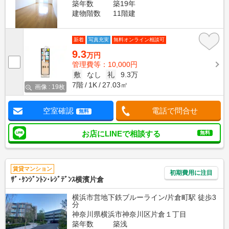
築年数
築19年
建物階数
11階建
新着
写真充実
無料オンライン相談可
9.3
万円
管理費等：10,000円
敷
なし
礼
9.3万
7階
1K
27.03㎡
画像 : 19枚
空室確認
電話で問合せ
無料
お店にLINEで相談する
無料
賃貸マンション
初期費用に注目
ｻﾞ･ｹﾝｼﾞﾝﾄﾝ･ﾚｼﾞﾃﾞﾝｽ横濱片倉
横浜市営地下鉄ブルーライン/片倉町駅 徒歩3
分
神奈川県横浜市神奈川区片倉１丁目
築年数
築浅