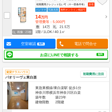
初期費用クレジット払い可（※一部条件有）
新着
パノラマ
写真充実
無料オンライン相談可
14
万円
管理費等：5,000円
敷
14万
礼
21.5万
1階
1LDK
40.1㎡
画像 : 23枚
空室確認
電話で問合せ
無料
お店にLINEで相談する
無料
賃貸テラスハウス
初期費用に注目
パオリーヴェ東白楽
東急東横線/東白楽駅 徒歩1分
神奈川県横浜市神奈川区白楽
築年数
築23年
建物階数
2階建