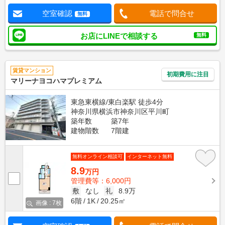
空室確認
電話で問合せ
無料
お店にLINEで相談する
無料
賃貸マンション
初期費用に注目
マリーナヨコハマプレミアム
東急東横線/東白楽駅 徒歩4分
神奈川県横浜市神奈川区平川町
築年数
築7年
建物階数
7階建
無料オンライン相談可
インターネット無料
8.9
万円
管理費等：6,000円
敷
なし
礼
8.9万
6階
1K
20.25㎡
画像 : 7枚