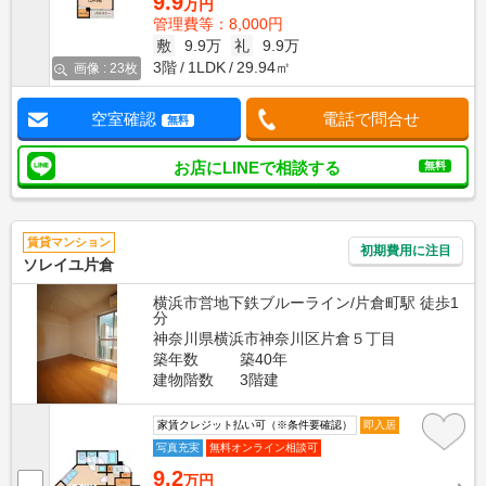
9.9
万円
管理費等：8,000円
敷
9.9万
礼
9.9万
3階
1LDK
29.94㎡
画像 : 23枚
空室確認
電話で問合せ
無料
お店にLINEで相談する
無料
賃貸マンション
初期費用に注目
ソレイユ片倉
横浜市営地下鉄ブルーライン/片倉町駅 徒歩1
分
神奈川県横浜市神奈川区片倉５丁目
築年数
築40年
建物階数
3階建
家賃クレジット払い可（※条件要確認）
即入居
写真充実
無料オンライン相談可
9.2
万円