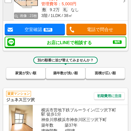
管理費等：5,000円
敷
9.2万
礼
なし
3階
1LDK
38㎡
画像 : 23枚
空室確認
電話で問合せ
無料
お店にLINEで相談する
無料
別の順番に並び替えてみませんか？
家賃が安い順
築年数が浅い順
面積が広い順
賃貸マンション
初期費用に注目
ジュネス三ツ沢
横浜市営地下鉄ブルーライン/三ツ沢下町
駅 徒歩1分
神奈川県横浜市神奈川区三ツ沢下町
築年数
築37年
建物階数
4階建