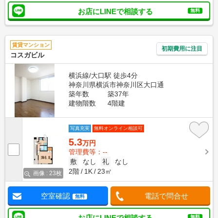
お店にLINEで相談する
無料
賃貸マンション
初期費用に注目
コスガビル
横浜線/大口駅 徒歩4分
神奈川県横浜市神奈川区大口通
築年数
築37年
建物階数
4階建
写真充実
無料オンライン相談可
5.3
万円
管理費等：--
敷
なし
礼
なし
2階
1K
23㎡
画像 : 23枚
空室確認
電話で問合せ
無料
お店にLINEで相談する
無料