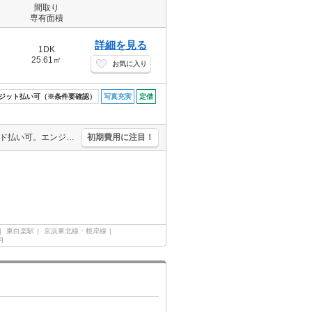
間取り
専有面積
詳細を見る
1DK
25.61㎡
お気に入り
ジット払い可（※条件要確認）
写真充実
定借
定期借家契約2年間。女性限定。バス・トイレ別。初期費用・家賃カード払い可。エンジョイプラン加入可 1,500円/月。バス・トイレ別。給湯付き。
初期費用に注目！
東白楽駅
京浜東北線・根岸線
月