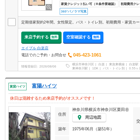
家賃クレジット払い可（※条件要確認）
初期費用クレ
360°パノラマ写真
来店予約する
空室確認する
無料
無料
エイブル 白楽店
045-423-1061
電話でのご予約・お問合せ
横浜市神奈川区
白楽
東急東横線
白楽駅
情報登録日
2026/08/06
東神奈川駅
1DK
バス・トイレ別
0.55ヶ
富陽ハイツ
賃貸ハイツ
休日は混雑するため来店予約がオススメです！
神奈川県横浜市神奈川区栗田谷
住所
周辺地図
築年
1975年06月（築51年）