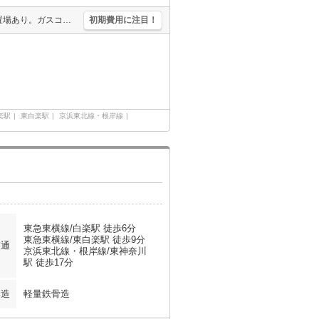
退去時の清掃費実費。礼金なし。浴室はシャワーのみ。室内に洗濯機置場あり。ガスコンロ設置可。消火剤・防災グッズ代16,500円～。
初期費用に注目！
楽駅
東白楽駅
京浜東北線・根岸線
東急東横線/白楽駅 徒歩6分
東急東横線/東白楽駅 徒歩9分
交通
京浜東北線・根岸線/東神奈川
駅 徒歩17分
構造
軽量鉄骨造