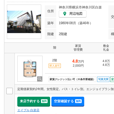
神奈川県横浜市神奈川区白楽
住所
周辺地図
築年
1980年08月（築46年）
階建
2階建
家賃
敷金
階
管理費
礼金
2階
4.8
4.8万
万円
4.8万
2,000円
即入居可
家賃クレジット払い可（※条件要確認）
写真充実
定
来店予約する
空室確認する
無料
無料
エイブル 白楽店