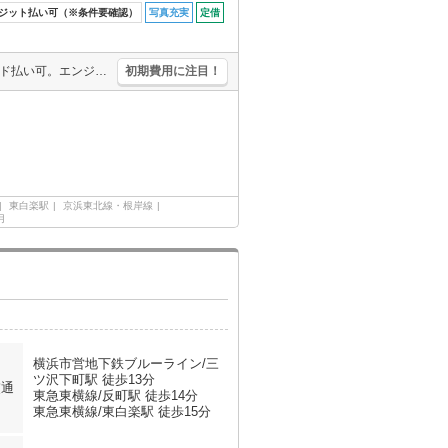
ジット払い可（※条件要確認）
写真充実
定借
定期借家契約2年間。女性限定。バス・トイレ別。初期費用・家賃カード払い可。エンジョイプラン加入可 1,500円/月。女性におすすめ。バス・トイレ別。給湯付き。
初期費用に注目！
東白楽駅
京浜東北線・根岸線
月
横浜市営地下鉄ブルーライン/三
ツ沢下町駅 徒歩13分
交通
東急東横線/反町駅 徒歩14分
東急東横線/東白楽駅 徒歩15分