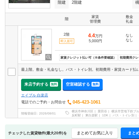
階建
2階建
家賃
敷金
階
管理費
礼金
2階
4.4
なし
万円
なし
5,000円
即入居可
家賃クレジット払い可（※条件要確認）
初期費用クレ
来店予約する
空室確認する
無料
無料
エイブル 白楽店
045-423-1061
電話でのご予約・お問合せ
横浜市神奈川区
栗田谷
横浜市営地下鉄ブ
情報登録日
2026/08/01
反町駅
東白楽駅
1DK
バス・トイレ別
まとめてお気に入り
まと
チェックした賃貸物件(最大20件)を