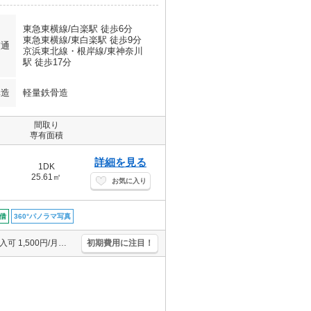
東急東横線/白楽駅 徒歩6分
東急東横線/東白楽駅 徒歩9分
交通
京浜東北線・根岸線/東神奈川
駅 徒歩17分
構造
軽量鉄骨造
間取り
専有面積
詳細を見る
1DK
25.61㎡
お気に入り
借
360°パノラマ写真
定期借家契約2年間。女性限定。バス・トイレ別。エンジョイプラン加入可 1,500円/月。初期費用キャッシュレス決済可(条件あり)。クレジットポイント貯まります。給湯付き。
初期費用に注目！