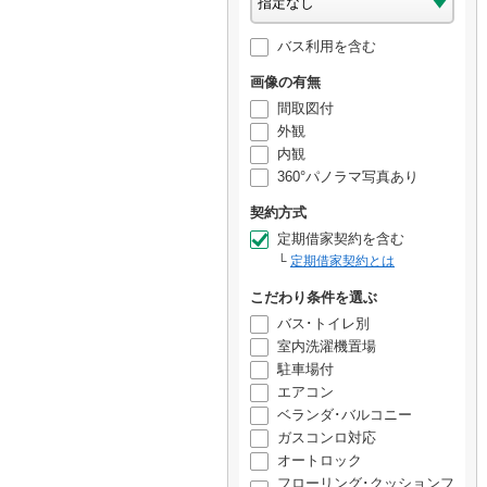
バス利用を含む
画像の有無
間取図付
外観
内観
360°パノラマ写真あり
契約方式
定期借家契約を含む
定期借家契約とは
こだわり条件を選ぶ
バス･トイレ別
室内洗濯機置場
駐車場付
エアコン
ベランダ･バルコニー
ガスコンロ対応
オートロック
フローリング･クッションフ