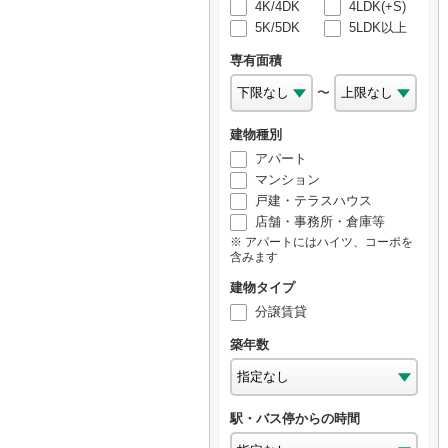
4K/4DK
4LDK(+S)
5K/5DK
5LDK以上
専有面積
〜
建物種別
アパート
マンション
戸建・テラスハウス
店舗・事務所・倉庫等
アパートにはハイツ、コーポを
含みます
建物タイプ
分譲賃貸
築年数
駅・バス停からの時間