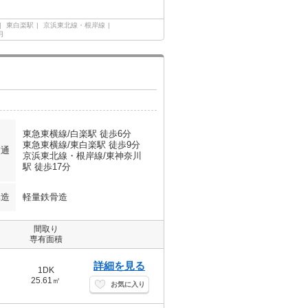
東白楽駅
京浜東北線・根岸線
月
東急東横線/白楽駅 徒歩6分
東急東横線/東白楽駅 徒歩9分
交通
京浜東北線・根岸線/東神奈川
駅 徒歩17分
構造
軽量鉄骨造
間取り
専有面積
詳細を見る
1DK
25.61㎡
お気に入り