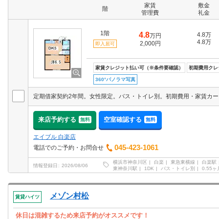
家賃
敷金
階
管理費
礼金
1階
4.8
4.8万
万円
4.8万
2,000円
即入居可
家賃クレジット払い可（※条件要確認）
初期費用クレ
360°パノラマ写真
来店予約する
空室確認する
無料
無料
エイブル 白楽店
045-423-1061
電話でのご予約・お問合せ
横浜市神奈川区
白楽
東急東横線
白楽駅
情報登録日
2026/08/06
東神奈川駅
1DK
バス・トイレ別
0.55ヶ
メゾン村松
賃貸ハイツ
休日は混雑するため来店予約がオススメです！