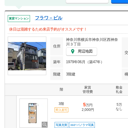
フラワ－ビル
賃貸マンション
休日は混雑するため来店予約がオススメです！
神奈川県横浜市神奈川区西神奈
川３丁目
住所
周辺地図
築年
1979年06月（築47年）
階建
3階建
家賃
敷金
階
管理費
礼金
3階
5
5万
万円
なし
2,000円
即入居可
写真充実
360°パノラマ写真