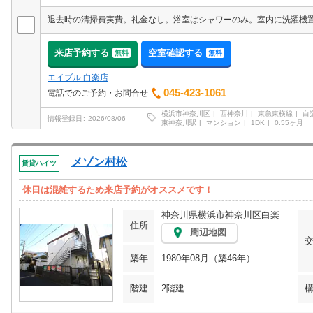
来店予約する
空室確認する
無料
無料
エイブル 白楽店
045-423-1061
電話でのご予約・お問合せ
横浜市神奈川区
西神奈川
東急東横線
白
情報登録日
2026/08/06
東神奈川駅
マンション
1DK
0.55ヶ月
メゾン村松
賃貸ハイツ
休日は混雑するため来店予約がオススメです！
神奈川県横浜市神奈川区白楽
住所
周辺地図
築年
1980年08月（築46年）
階建
2階建