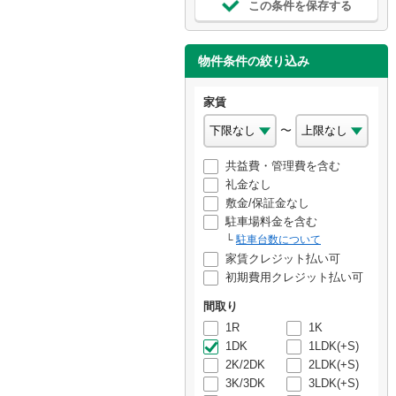
この条件を保存する
物件条件の絞り込み
家賃
〜
共益費・管理費を含む
礼金なし
敷金/保証金なし
駐車場料金を含む
駐車台数について
家賃クレジット払い可
初期費用クレジット払い可
間取り
1R
1K
1DK
1LDK(+S)
2K/2DK
2LDK(+S)
3K/3DK
3LDK(+S)