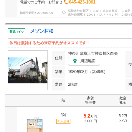
045-423-1061
電話でのご予約・お問合せ
横浜市神奈川区
白楽
東急東横線
白楽駅
情報登録日
2026/08/06
東神奈川駅
1DK
バス・トイレ別
0.55ヶ
メゾン村松
賃貸ハイツ
休日は混雑するため来店予約がオススメです！
神奈川県横浜市神奈川区白楽
住所
周辺地図
築年
1980年08月（築46年）
階建
2階建
家賃
敷金
階
管理費
礼金
2階
5.2
5.2万
万円
5.2万
2,000円
即入居可