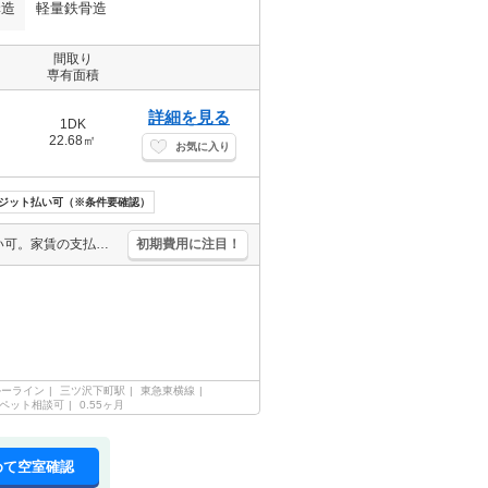
構造
軽量鉄骨造
間取り
専有面積
詳細を見る
1DK
22.68㎡
お気に入り
ジット払い可（※条件要確認）
最上階。敷金・礼金なし。バス・トイレ別。初期費用・家賃カード払い可。家賃の支払でポイントたまります（条件あり）。オンライン内見相談可。ペット応相談。ペット飼育の場合、敷金1ヶ月。
初期費用に注目！
ルーライン
三ツ沢下町駅
東急東横線
ペット相談可
0.55ヶ月
めて空室確認